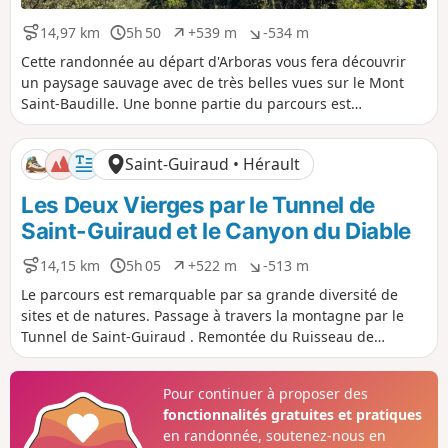
14,97 km
5h 50
+539 m
-534 m
D
D
D
D
i
u
é
é
Cette randonnée au départ d'Arboras vous fera découvrir
s
r
n
n
un paysage sauvage avec de très belles vues sur le Mont
t
é
i
i
Saint-Baudille. Une bonne partie du parcours est
a
e
v
v
ombragée, soit dans des sous-bois, soit dans la très belle
n
e
e
forêt de Parlatges, ce qui permet d'envisager cette
c
l
l
Saint-Guiraud • Hérault
e
é
é
randonnée sous le soleil. Les sentiers proposés sont faciles
p
n
(pente progressive et très peu de cailloux) mais l'absence de
Les Deux Vierges par le Tunnel de
o
é
balisage sur le terrain nécessite de bien savoir se repérer.
s
g
Saint-Guiraud et le Canyon du Diable
i
a
t
t
14,15 km
5h 05
+522 m
-513 m
D
D
D
D
i
i
i
u
é
é
f
f
Le parcours est remarquable par sa grande diversité de
s
r
n
n
sites et de natures. Passage à travers la montagne par le
t
é
i
i
Tunnel de Saint-Guiraud . Remontée du Ruisseau de
a
e
v
v
Lagarel et du Canyon du Diable. Ascension des Deux
n
e
e
Vierges.Vues panoramiques et retour par la piste des
c
l
l
Pour continuer à proposer des
e
é
é
Yeuses .Plusieurs difficultés caractérisent le parcours :-
fonctionnalités gratuites et pratiques
p
n
absence de balisage sur la grande majorité du tracé, mais
o
é
en randonnée, soutenez-nous en
chemins très marqués, évidents et souvent bordés. - fort