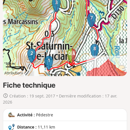
3
h
e
7
r
l
a
c
a
8
2
r
1
t
500 m
e
Attributions
e
2km
10km
n
Fiche technique
g
Création :
19 sept. 2017
• Dernière modification :
17 avr.
r
2026
a
n
Activité :
Pédestre
d
Distance :
11,11 km