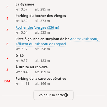
La Gyssière
3
km 3.07
alt. 285 m
Parking du Rocher des Vierges
4
km 3.82
alt. 373 m
Rocher des Vierges (536 m)
5
km 5.04
alt. 535 m
Piste à gauche en surplom de l'
•
Agaras (ruisseau) -
6
Affluent du ruisseau de Lagarel
km 7.07
alt. 298 m
D130
7
km 9.57
alt. 183 m
À droite au calvaire
8
km 10.48
alt. 159 m
Parking de la cave coopérative
D/A
km 11.11
alt. 166 m
Voir sur la carte