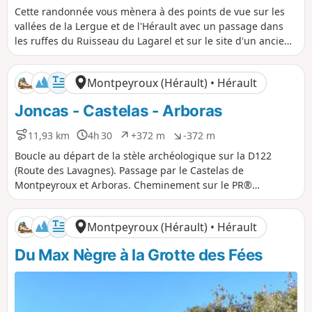
i
u
é
é
Cette randonnée vous mènera à des points de vue sur les
s
r
n
n
vallées de la Lergue et de l'Hérault avec un passage dans
t
é
i
i
les ruffes du Ruisseau du Lagarel et sur le site d'un ancien
a
e
v
v
four à chaux. Prévoir un éclairage pour le passage d'un
n
e
e
tunnel et une carte car le trajet n'est pas balisé. Le tracé
c
l
l
Montpeyroux (Hérault) • Hérault
e
é
é
GPX sera très utile aussi.
p
n
Joncas - Castelas - Arboras
o
é
s
g
i
a
11,93 km
4h 30
+372 m
-372 m
D
D
D
D
t
t
i
u
é
é
Boucle au départ de la stèle archéologique sur la D122
i
i
s
r
n
n
(Route des Lavagnes). Passage par le Castelas de
f
f
t
é
i
i
Montpeyroux et Arboras. Cheminement sur le PR®
a
e
v
v
Montpeyroux-Arboras et le GR®653 (itinéraire jacquaire de
n
e
e
la Voie d'Arles). Deux petites boucles autour d'Arboras
c
l
l
Montpeyroux (Hérault) • Hérault
e
é
é
peuvent être évitées et permettent alors de raccourcir la
p
n
boucle de 3 km environ.
Du Max Nègre à la Grotte des Fées
o
é
s
g
i
a
t
t
i
i