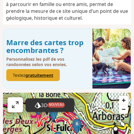
à parcourir en famille ou entre amis, permet de
prendre la mesure de ce site unique d’un point de vue
géologique, historique et culturel.
Marre des cartes trop
encombrantes ?
Personnalisez les pdf de vos
randonnées selon vos envies.
Testez
gratuitement
5
3D
NOUVEAU
A
4
ff
i
6
c