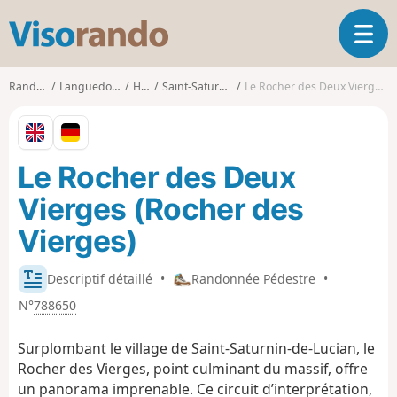
V
O
i
u
s
v
o
Randonnées
Languedoc-Roussillon
Hérault
Saint-Saturnin-de-Lucian
Le Rocher des Deux Vierges (Rocher des Vierges)
r
r
i
a
r
n
l
d
Le Rocher des Deux
a
o
n
Vierges (Rocher des
a
v
Vierges)
i
g
Descriptif détaillé
•
Randonnée Pédestre
•
a
t
N°
788650
i
o
Surplombant le village de Saint-Saturnin-de-Lucian, le
n
Rocher des Vierges, point culminant du massif, offre
un panorama imprenable. Ce circuit d’interprétation,