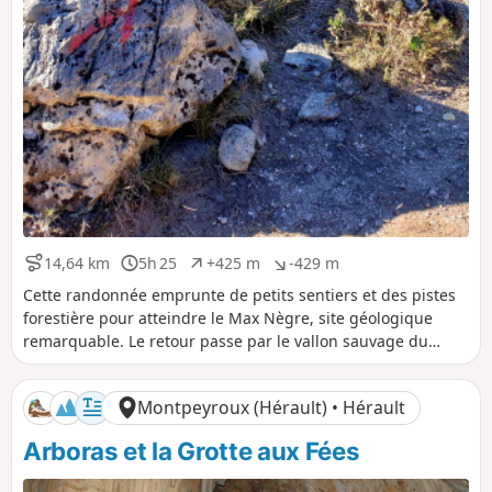
14,64 km
5h 25
+425 m
-429 m
D
D
D
D
i
u
é
é
Cette randonnée emprunte de petits sentiers et des pistes
s
r
n
n
forestière pour atteindre le Max Nègre, site géologique
t
é
i
i
remarquable. Le retour passe par le vallon sauvage du
a
e
v
v
Joncas dans lequel s'ouvre la Grotte des Fées : une bonne
n
e
e
lampe torche permet d'en visiter l'entrée sur une trentaine
c
l
l
Montpeyroux (Hérault) • Hérault
e
é
é
de mètres (stalactites et draperies).Circuit à éviter en
p
n
période de forte chaleur.
Arboras et la Grotte aux Fées
o
é
s
g
i
a