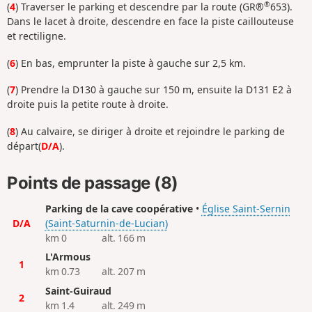
®
(
4
) Traverser le parking et descendre par la route (GR®
653).
Dans le lacet à droite, descendre en face la piste caillouteuse
et rectiligne.
(
6
) En bas, emprunter la piste à gauche sur 2,5 km.
(
7
) Prendre la D130 à gauche sur 150 m, ensuite la D131 E2 à
droite puis la petite route à droite.
(
8
) Au calvaire, se diriger à droite et rejoindre le parking de
départ(
D/A
).
Points de passage (8)
Parking de la cave coopérative
•
Église Saint-Sernin
D/A
(Saint-Saturnin-de-Lucian)
km 0
alt. 166 m
L'Armous
1
km 0.73
alt. 207 m
Saint-Guiraud
2
km 1.4
alt. 249 m