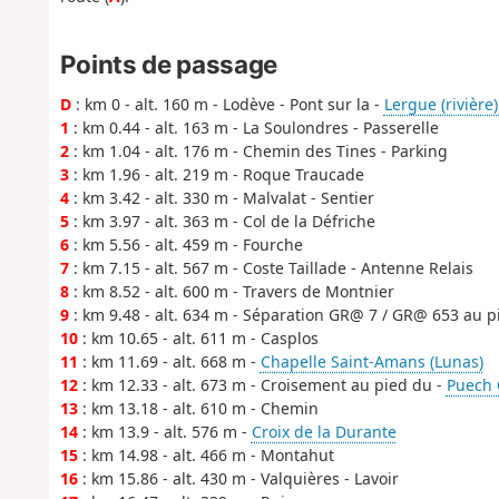
Points de passage
D
: km 0 - alt. 160 m - Lodève - Pont sur la -
Lergue (rivière)
1
: km 0.44 - alt. 163 m - La Soulondres - Passerelle
2
: km 1.04 - alt. 176 m - Chemin des Tines - Parking
3
: km 1.96 - alt. 219 m - Roque Traucade
4
: km 3.42 - alt. 330 m - Malvalat - Sentier
5
: km 3.97 - alt. 363 m - Col de la Défriche
6
: km 5.56 - alt. 459 m - Fourche
7
: km 7.15 - alt. 567 m - Coste Taillade - Antenne Relais
8
: km 8.52 - alt. 600 m - Travers de Montnier
9
: km 9.48 - alt. 634 m - Séparation GR@ 7 / GR@ 653 au p
10
: km 10.65 - alt. 611 m - Casplos
11
: km 11.69 - alt. 668 m -
Chapelle Saint-Amans (Lunas)
12
: km 12.33 - alt. 673 m - Croisement au pied du -
Puech 
13
: km 13.18 - alt. 610 m - Chemin
14
: km 13.9 - alt. 576 m -
Croix de la Durante
15
: km 14.98 - alt. 466 m - Montahut
16
: km 15.86 - alt. 430 m - Valquières - Lavoir