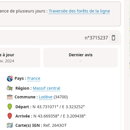
rance de plusieurs jours :
Traversée des forêts de la ligne
n°
3715237
e à jour
Dernier avis
ov. 2024
–
Pays :
France
Région :
Massif central
Commune :
Lodève
(34700)
Départ :
N 43.731071° / E 3.323252°
Arrivée :
N 43.669358° / E 3.209438°
Carte(s) IGN :
Ref. 2643OT