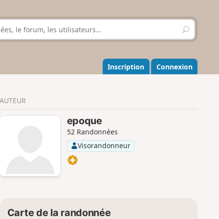
R
e
c
h
e
Inscription
Connexion
r
c
h
AUTEUR
e
r
epoque
52 Randonnées
Visorandonneur
Carte de la randonnée