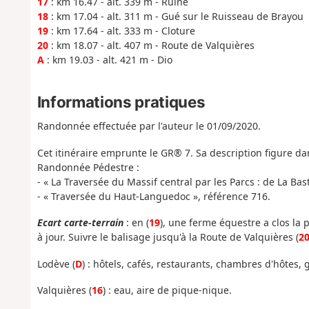
17
: km 16.47 - alt. 339 m - Ruine
18
: km 17.04 - alt. 311 m - Gué sur le Ruisseau de Brayou
19
: km 17.64 - alt. 333 m - Cloture
20
: km 18.07 - alt. 407 m - Route de Valquières
A
: km 19.03 - alt. 421 m - Dio
Informations pratiques
Randonnée effectuée par l'auteur le 01/09/2020.
Cet itinéraire emprunte le GR® 7. Sa description figure da
Randonnée Pédestre :
- « La Traversée du Massif central par les Parcs : de La Ba
- « Traversée du Haut-Languedoc », référence 716.
Ecart carte-terrain
: en (
19
), une ferme équestre a clos la 
à jour. Suivre le balisage jusqu'à la Route de Valquières (
2
Lodève (
D
) : hôtels, cafés, restaurants, chambres d'hôtes,
Valquières (
16
) : eau, aire de pique-nique.