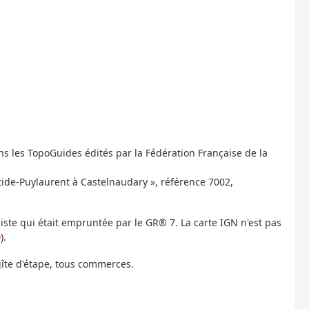
ns les TopoGuides édités par la Fédération Française de la
stide-Puylaurent à Castelnaudary », référence 7002,
piste qui était empruntée par le GR® 7. La carte IGN n'est pas
0
).
 gîte d'étape, tous commerces.