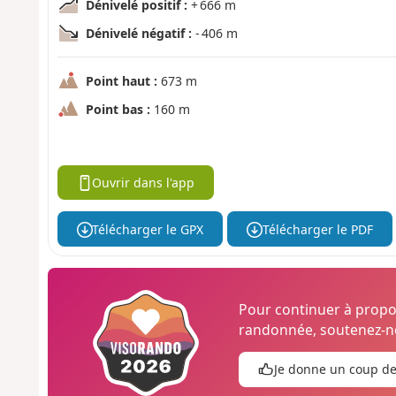
Dénivelé positif :
+ 666 m
Dénivelé négatif :
- 406 m
Point haut :
673 m
Point bas :
160 m
Ouvrir dans l'app
Télécharger le GPX
Télécharger le PDF
Pour continuer à prop
randonnée, soutenez-no
Je donne un coup d