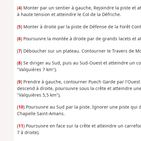
(
4
) Monter par un sentier à gauche, Rejoindre la piste et 
à haute tension et atteindre le Col de la Défriche.
(
5
) Monter à droite par la piste de Défense de la Forêt Cont
(
6
) Poursuivre la montée à droite par de grands lacets et at
(
7
) Déboucher sur un plateau. Contourner le Travers de Mon
(
8
) Se diriger au Sud, puis au Sud-Ouest et atteindre un c
"Valquières 7 km").
(
9
) Prendre à gauche, contourner Puech Garde par l'Ouest 
descend à droite, poursuivre sous la crête et atteindre u
"Valquières 5,5 km").
(
10
) Poursuivre au Sud par la piste. Ignorer une piste qui
Chapelle Saint-Amans.
(
11
) Poursuivre en face sur la crête et atteindre un carre
7 à droite).