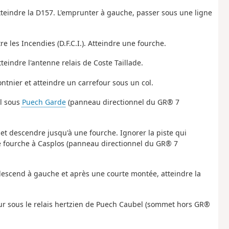
atteindre la D157. L'emprunter à gauche, passer sous une ligne
re les Incendies (D.F.C.I.). Atteindre une fourche.
teindre l'antenne relais de Coste Taillade.
tnier et atteindre un carrefour sous un col.
ol sous
Puech Garde
(panneau directionnel du GR® 7
et descendre jusqu'à une fourche. Ignorer la piste qui
ne fourche à Casplos (panneau directionnel du GR® 7
 descend à gauche et après une courte montée, atteindre la
four sous le relais hertzien de Puech Caubel (sommet hors GR®