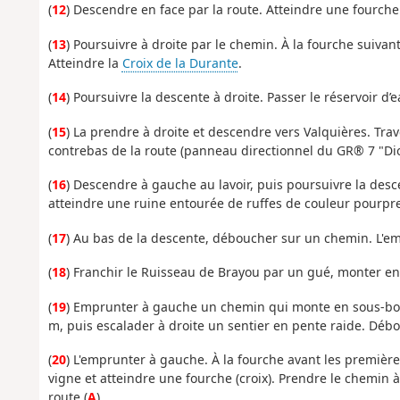
(
12
) Descendre en face par la route. Atteindre une fourche
(
13
) Poursuivre à droite par le chemin. À la fourche suivant
Atteindre la
Croix de la Durante
.
(
14
) Poursuivre la descente à droite. Passer le réservoir d’
(
15
) La prendre à droite et descendre vers Valquières. Trave
contrebas de la route (panneau directionnel du GR® 7 "Dio
(
16
) Descendre à gauche au lavoir, puis poursuivre la desce
atteindre une ruine entourée de ruffes de couleur pourpre
(
17
) Au bas de la descente, déboucher sur un chemin. L'emp
(
18
) Franchir le Ruisseau de Brayou par un gué, monter en 
(
19
) Emprunter à gauche un chemin qui monte en sous-boi
m, puis escalader à droite un sentier en pente raide. Débo
(
20
) L'emprunter à gauche. À la fourche avant les premièr
vigne et atteindre une fourche (croix). Prendre le chemin à 
route (
A
).