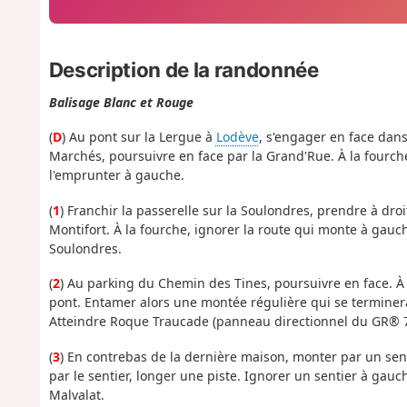
Description de la randonnée
Balisage Blanc et Rouge
(
D
) Au pont sur la Lergue à
Lodève
, s'engager en face dan
Marchés, poursuivre en face par la Grand'Rue. À la fourc
l'emprunter à gauche.
(
1
) Franchir la passerelle sur la Soulondres, prendre à droi
Montifort. À la fourche, ignorer la route qui monte à gauch
Soulondres.
(
2
) Au parking du Chemin des Tines, poursuivre en face. À 
pont. Entamer alors une montée régulière qui se termine
Atteindre Roque Traucade (panneau directionnel du GR® 7 
(
3
) En contrebas de la dernière maison, monter par un sent
par le sentier, longer une piste. Ignorer un sentier à gau
Malvalat.