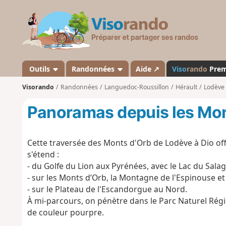
V
i
s
o
r
a
Outils
Randonnées
Aide ↗
Viso
rando
Pre
n
Visorando
Randonnées
Languedoc-Roussillon
Hérault
Lodève
d
o
Panoramas depuis les Mon
Cette traversée des Monts d'Orb de Lodève à Dio o
s'étend :
- du Golfe du Lion aux Pyrénées, avec le Lac du Sala
- sur les Monts d’Orb, la Montagne de l'Espinouse et 
- sur le Plateau de l'Escandorgue au Nord.
À mi-parcours, on pénètre dans le Parc Naturel Régi
de couleur pourpre.