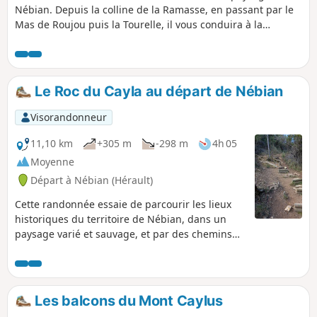
Nébian. Depuis la colline de la Ramasse, en passant par le
Mas de Roujou puis la Tourelle, il vous conduira à la
Chapelle Saint-Jean et vous mènera au tènement des
Baumes en franchissant la Dourbie. Vous profiterez
également des paysages ombragés autour de Villeneuvette.
Au retour, votre sentier passera par la colline de Pichaures,
Le Roc du Cayla au départ de Nébian
vue panoramique 360°.
Visorandonneur
11,10 km
+305 m
-298 m
4h 05
Moyenne
Départ à Nébian (Hérault)
Cette randonnée essaie de parcourir les lieux
historiques du territoire de Nébian, dans un
paysage varié et sauvage, et par des chemins
qui évitent au maximum les grandes pistes
passagères tout en dégageant des points de
vue remarquables
Les balcons du Mont Caylus