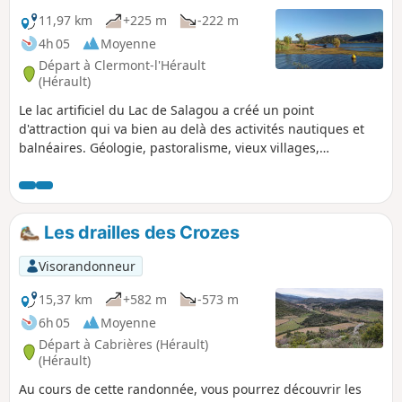
11,97 km
+225 m
-222 m
4h 05
Moyenne
Départ à Clermont-l'Hérault
(Hérault)
Le lac artificiel du Lac de Salagou a créé un point
d'attraction qui va bien au delà des activités nautiques et
balnéaires. Géologie, pastoralisme, vieux villages,
capitelles, vignobles complètent l'attrait de cette région
redevenue paisible en fin d'été.
Les drailles des Crozes
Visorandonneur
15,37 km
+582 m
-573 m
6h 05
Moyenne
Départ à Cabrières (Hérault)
(Hérault)
Au cours de cette randonnée, vous pourrez découvrir les