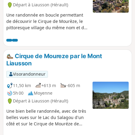
Départ à Liausson (Hérault)
Une randonnée en boucle permettant
de découvrir le Cirque de Mourèze, le
pittoresque village du même nom et de
bénéficier d'un panorama exceptionnel
sur le Lac du Salagou. Randonnée
modifiée le 11/05/2023 avec Hérault
Tourisme. Voir informations pratiques.
Cirque de Moureze par le Mont
Cette randonnée est susceptible d'être
Liausson
interdite en fonction du niveau de
risque des incendies. Pensez à consulter
Visorandonneur
la carte.
11,50 km
+613 m
-605 m
5h 00
Moyenne
Départ à Liausson (Hérault)
Une bien belle randonnée, avec de très
belles vues sur le Lac du Salagou d'un
côté et sur le Cirque de Mouréze de
l'autre et des vues magnifiques sur les