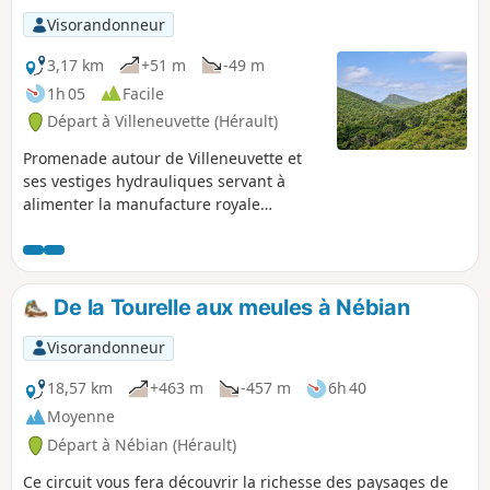
Visorandonneur
3,17 km
+51 m
-49 m
1h 05
Facile
Départ à Villeneuvette (Hérault)
Promenade autour de Villeneuvette et
ses vestiges hydrauliques servant à
alimenter la manufacture royale
maintenant désaffectée.
De la Tourelle aux meules à Nébian
Visorandonneur
18,57 km
+463 m
-457 m
6h 40
Moyenne
Départ à Nébian (Hérault)
Ce circuit vous fera découvrir la richesse des paysages de