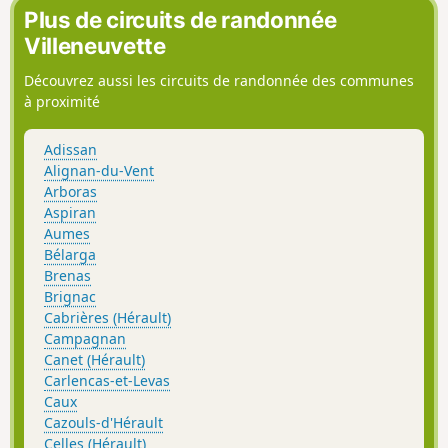
Saint-Baudille, le Mont Liausson et le Pic de
Plus de circuits de randonnée
Vissou.
Villeneuvette
Découvrez aussi les circuits de randonnée des communes
à proximité
Adissan
Alignan-du-Vent
Arboras
Aspiran
Aumes
Bélarga
Brenas
Brignac
Cabrières (Hérault)
Campagnan
Canet (Hérault)
Carlencas-et-Levas
Caux
Cazouls-d'Hérault
Celles (Hérault)