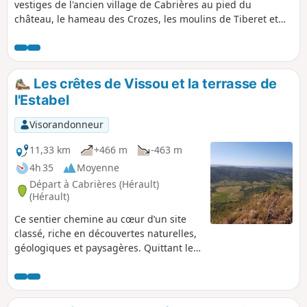
vestiges de l'ancien village de Cabrières au pied du
château, le hameau des Crozes, les moulins de Tiberet et
les anciens chemins, « drailles » en occitan.
Les crêtes de Vissou et la terrasse de
l'Estabel
Visorandonneur
11,33 km
+466 m
-463 m
4h 35
Moyenne
Départ à Cabrières (Hérault)
(Hérault)
Ce sentier chemine au cœur d’un site
classé, riche en découvertes naturelles,
géologiques et paysagères. Quittant le
village, le sentier serpente à travers le
vignoble, grimpe dans la garrigue
parfumée et rejoint les falaises
impressionnantes du Pic de Vissou. Ce