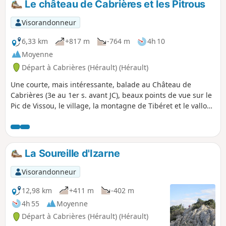
Le château de Cabrières et les Pitrous
parcours agréable présente de
nombreuses curiosités géologiques et
Visorandonneur
notamment un point de vue étonnant
sur la terrasse de l’Estabel. En toile de
6,33 km
+817 m
-764 m
4h 10
fond, la silhouette de Vissou sert de
Moyenne
repère au cours de cette balade pleine
Départ à Cabrières (Hérault) (Hérault)
de surprises. Cette randonnée est
susceptible d'être interdite en fonction
Une courte, mais intéressante, balade au Château de
du niveau de risque des incendies.
Cabrières (3e au 1er s. avant JC), beaux points de vue sur le
Pensez à consulter la carte.
Pic de Vissou, le village, la montagne de Tibéret et le vallon
des Pitrous. On traverse le beau et réputé vignoble de l'AOC
Cabrières Estabel.
La Soureille d'Izarne
Visorandonneur
12,98 km
+411 m
-402 m
4h 55
Moyenne
Départ à Cabrières (Hérault) (Hérault)