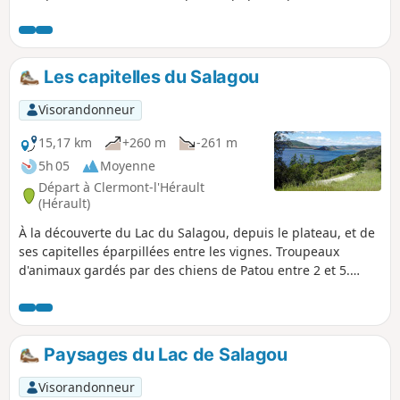
passages, non balisés, nécessitent l'emploi d'un GPS.
Les capitelles du Salagou
Visorandonneur
15,17 km
+260 m
-261 m
5h 05
Moyenne
Départ à Clermont-l'Hérault
(Hérault)
À la découverte du Lac du Salagou, depuis le plateau, et de
ses capitelles éparpillées entre les vignes. Troupeaux
d'animaux gardés par des chiens de Patou entre 2 et 5.
Randonnée à éviter avec son chien ! voir les informations
pratiques.
Paysages du Lac de Salagou
Visorandonneur