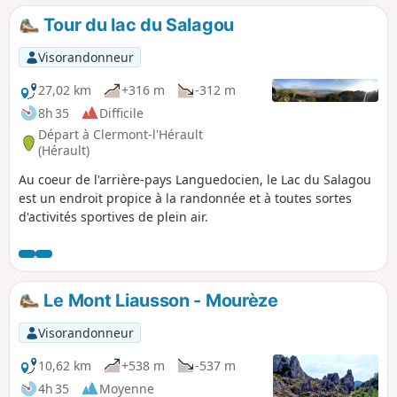
risque des incendies. Pensez à
Tour du lac du Salagou
consulter la carte.
Visorandonneur
27,02 km
+316 m
-312 m
8h 35
Difficile
Départ à Clermont-l'Hérault
(Hérault)
Au coeur de l'arrière-pays Languedocien, le Lac du Salagou
est un endroit propice à la randonnée et à toutes sortes
d'activités sportives de plein air.
Le Mont Liausson - Mourèze
Visorandonneur
10,62 km
+538 m
-537 m
4h 35
Moyenne