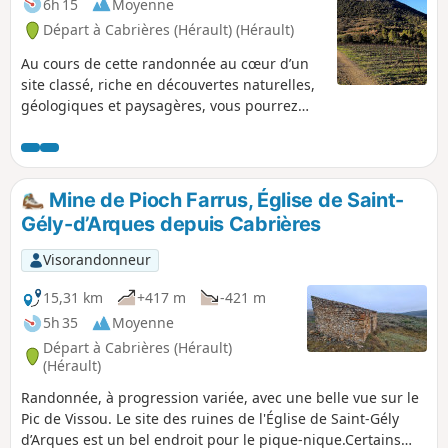
6h 15
Moyenne
Départ à Cabrières (Hérault) (Hérault)
Au cours de cette randonnée au cœur d’un
site classé, riche en découvertes naturelles,
géologiques et paysagères, vous pourrez
découvrir les vestiges de l'ancien village de
Cabrières au pied du château, puis grimper
sur les crêtes de Vissou avant de gravir le
pic et découvrir un point de vue
Mine de Pioch Farrus, Église de Saint-
époustouflant.Cette randonnée emprunte
Gély-d’Arques depuis Cabrières
deux PR®®, "Drailles des Crozes" puis "Pic
de Vissou". Sans difficulté mais un peu
Visorandonneur
physique quand même.
15,31 km
+417 m
-421 m
5h 35
Moyenne
Départ à Cabrières (Hérault)
(Hérault)
Randonnée, à progression variée, avec une belle vue sur le
Pic de Vissou. Le site des ruines de l'Église de Saint-Gély
d’Arques est un bel endroit pour le pique-nique.Certains