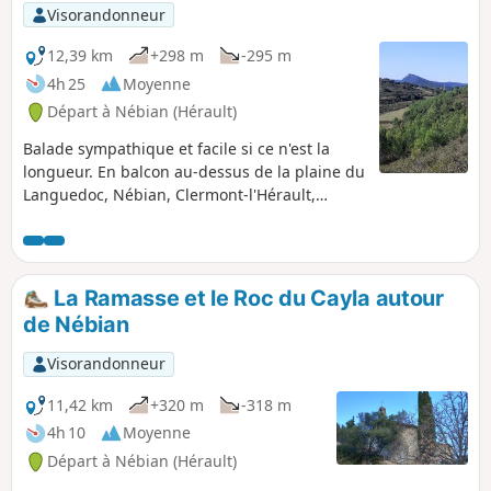
Visorandonneur
12,39 km
+298 m
-295 m
4h 25
Moyenne
Départ à Nébian (Hérault)
Balade sympathique et facile si ce n'est la
longueur. En balcon au-dessus de la plaine du
Languedoc, Nébian, Clermont-l'Hérault,
Villeneuvette et Lieuran-Cabrières.
La Ramasse et le Roc du Cayla autour
de Nébian
Visorandonneur
11,42 km
+320 m
-318 m
4h 10
Moyenne
Départ à Nébian (Hérault)