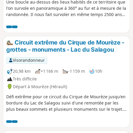
Une boucle au-dessus des lieux habités de ce territoire que
l'on survole en panoramique à 360° au fur et à mesure de la
randonnée. Il nous fait survoler en même temps 2500 ans
d'histoire depuis les habitats primitifs de la Ramasse
jusqu'à la chapelle qui surplombe la Dourbie.
Circuit extrême du Cirque de Mourèze -
grottes - monuments - Lac du Salagou
Visorandonneur
20,98 km
+1 166 m
-1 159 m
10h
Très difficile
Départ à Mourèze (Hérault)
Défi extrême pour ce circuit du Cirque de Mourèze jusqu'en
bordure du Lac de Salagou suivi d'une remontée par les
plus beaux sommets et plusieurs monuments sur le trajet.
Autant de kilomètres que de lieux à visiter ! Site
préhistorique et Géoparc mondial UNESCO Natura 2000