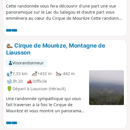
Cette randonnée vous fera découvrir d'une part une vue
panoramique sur le Lac du Salagou et d'autre part vous
emmènera au cœur du Cirque de Mourèze Cette randonnée
est susceptible d'être interdite en fonction du niveau de
risque des incendies. Pensez à consulter la carte.
Cirque de Mourèze, Montagne de
Liausson
Visorandonneur
7,33 km
+433 m
-442 m
3h 20
Difficile
Départ à Liausson (Hérault)
Une randonnée sympathique qui vous
fait traverser à la fois le Cirque de
Mourèze et vous montre un panorama
superbe sur le Lac du Salagou. Cette
randonnée est susceptible d'être
interdite en fonction du niveau de