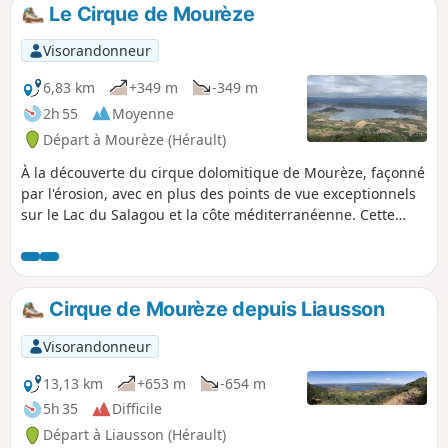
Le Cirque de Mourèze
Visorandonneur
6,83 km
+349 m
-349 m
2h 55
Moyenne
Départ à Mourèze (Hérault)
À la découverte du cirque dolomitique de Mourèze, façonné
par l'érosion, avec en plus des points de vue exceptionnels
sur le Lac du Salagou et la côte méditerranéenne. Cette
randonnée est susceptible d'être interdite en fonction du
niveau de risque des incendies. Pensez à consulter la carte.
Cirque de Mourèze depuis Liausson
Visorandonneur
13,13 km
+653 m
-654 m
5h 35
Difficile
Départ à Liausson (Hérault)