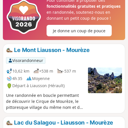
Pour continuer à proposer des
fonctionnalités gratuites et pratiques
en randonnée, soutenez-nous en
donnant un petit coup de pouce !
Je donne un coup de pouce
Le Mont Liausson - Mourèze
Visorandonneur
10,62 km
+538 m
-537 m
4h 35
Moyenne
Départ à Liausson (Hérault)
Une randonnée en boucle permettant
de découvrir le Cirque de Mourèze, le
pittoresque village du même nom et de
bénéficier d'un panorama exceptionnel
sur le Lac du Salagou. Randonnée
Lac du Salagou - Liausson - Mourèze
modifiée le 11/05/2023 avec Hérault