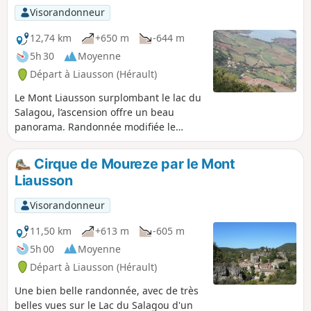
Tourisme. Voir informations pratiques.
Visorandonneur
Cette randonnée est susceptible d'être
interdite en fonction du niveau de
12,74 km
+650 m
-644 m
risque des incendies. Pensez à consulter
5h 30
Moyenne
la carte.
Départ à Liausson (Hérault)
Le Mont Liausson surplombant le lac du
Salagou, l’ascension offre un beau
panorama. Randonnée modifiée le
11/05/2023 avec Hérault Tourisme. Voir
informations pratiques. Cette
Cirque de Moureze par le Mont
randonnée est susceptible d'être
Liausson
interdite en fonction du niveau de
risque des incendies. Pensez à
Visorandonneur
consulter la carte.
11,50 km
+613 m
-605 m
5h 00
Moyenne
Départ à Liausson (Hérault)
Une bien belle randonnée, avec de très
belles vues sur le Lac du Salagou d'un