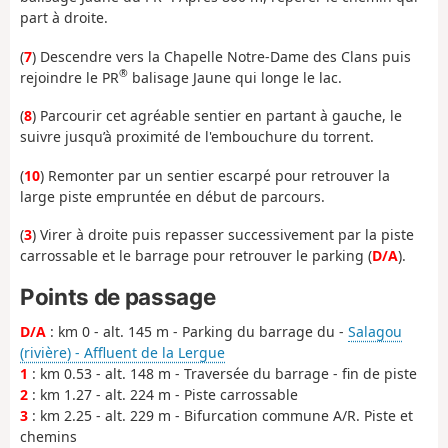
part à droite.
(
7
) Descendre vers la Chapelle Notre-Dame des Clans puis
®
rejoindre le PR
balisage Jaune qui longe le lac.
(
8
) Parcourir cet agréable sentier en partant à gauche, le
suivre jusqu’à proximité de l'embouchure du torrent.
(
10
) Remonter par un sentier escarpé pour retrouver la
large piste empruntée en début de parcours.
(
3
) Virer à droite puis repasser successivement par la piste
carrossable et le barrage pour retrouver le parking (
D/A
).
Points de passage
D/A
: km 0 - alt. 145 m - Parking du barrage du -
Salagou
(rivière) - Affluent de la Lergue
1
: km 0.53 - alt. 148 m - Traversée du barrage - fin de piste
2
: km 1.27 - alt. 224 m - Piste carrossable
3
: km 2.25 - alt. 229 m - Bifurcation commune A/R. Piste et
chemins