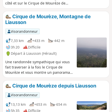
côté et sur le Cirque de Mouréze de
l'autre et des vues magnifiques sur les
Cévennes et la Méditerranée.
Cirque de Mourèze, Montagne de
Randonnée modifiée le 11/05/2023 avec
Liausson
Hérault Tourisme. Voir informations
pratiques. Cette randonnée est
Visorandonneur
susceptible d'être interdite en fonction
du niveau de risque des incendies.
7,33 km
+433 m
-442 m
Pensez à consulter la carte.
3h 20
Difficile
Départ à Liausson (Hérault)
Une randonnée sympathique qui vous
fait traverser à la fois le Cirque de
Mourèze et vous montre un panorama
superbe sur le Lac du Salagou. Cette
randonnée est susceptible d'être
Cirque de Mourèze depuis Liausson
interdite en fonction du niveau de
risque des incendies. Pensez à
Visorandonneur
consulter la carte.
13,13 km
+653 m
-654 m
5h 35
Difficile