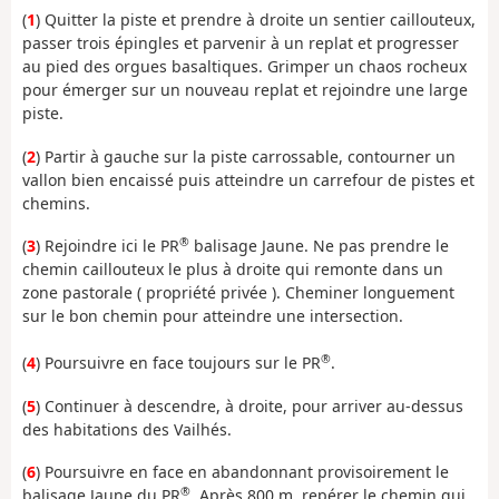
(
1
) Quitter la piste et prendre à droite un sentier caillouteux,
passer trois épingles et parvenir à un replat et progresser
au pied des orgues basaltiques. Grimper un chaos rocheux
pour émerger sur un nouveau replat et rejoindre une large
piste.
(
2
) Partir à gauche sur la piste carrossable, contourner un
vallon bien encaissé puis atteindre un carrefour de pistes et
chemins.
®
(
3
) Rejoindre ici le PR
balisage Jaune. Ne pas prendre le
chemin caillouteux le plus à droite qui remonte dans un
zone pastorale ( propriété privée ). Cheminer longuement
sur le bon chemin pour atteindre une intersection.
®
(
4
) Poursuivre en face toujours sur le PR
.
(
5
) Continuer à descendre, à droite, pour arriver au-dessus
des habitations des Vailhés.
(
6
) Poursuivre en face en abandonnant provisoirement le
®
balisage Jaune du PR
. Après 800 m, repérer le chemin qui