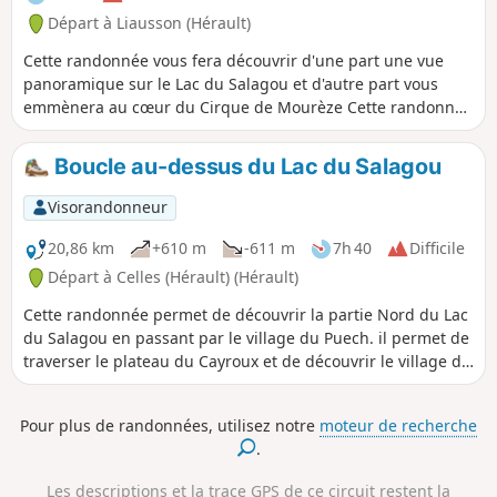
Départ à Liausson (Hérault)
Cette randonnée vous fera découvrir d'une part une vue
panoramique sur le Lac du Salagou et d'autre part vous
emmènera au cœur du Cirque de Mourèze Cette randonnée
est susceptible d'être interdite en fonction du niveau de
risque des incendies. Pensez à consulter la carte.
Boucle au-dessus du Lac du Salagou
Visorandonneur
20,86 km
+610 m
-611 m
7h 40
Difficile
Départ à Celles (Hérault) (Hérault)
Cette randonnée permet de découvrir la partie Nord du Lac
du Salagou en passant par le village du Puech. il permet de
traverser le plateau du Cayroux et de découvrir le village de
Celles.
Pour plus de randonnées, utilisez notre
moteur de recherche
.
Les descriptions et la trace GPS de ce circuit restent la