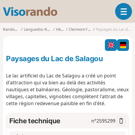
V
O
i
u
s
v
o
Randonnées
Languedoc-Roussillon
Hérault
Clermont-l'Hérault
Paysages du Lac de Salagou
r
r
i
a
r
n
l
d
Paysages du Lac de Salagou
a
o
n
a
Le lac artificiel du Lac de Salagou a créé un point
v
d'attraction qui va bien au delà des activités
i
nautiques et balnéaires. Géologie, pastoralisme, vieux
g
villages, capitelles, vignobles complètent l'attrait de
a
t
cette région redevenue paisible en fin d'été.
i
o
Fiche technique
n°
2595299
n