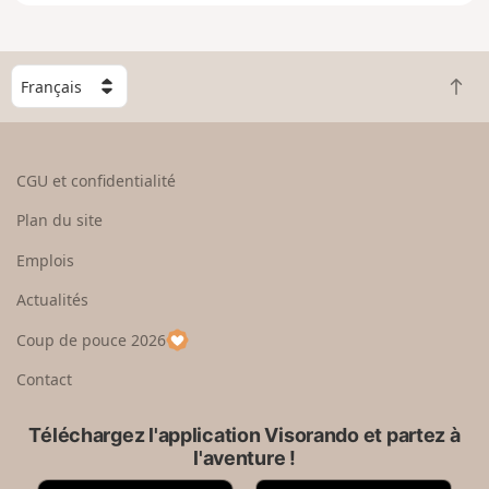
e
n
g
C
r
R
h
a
e
o
n
t
i
d
o
s
CGU et confidentialité
u
i
r
s
Plan du site
e
s
n
e
Emplois
h
z
Actualités
a
u
u
n
Coup de pouce 2026
t
p
a
Contact
y
s
Téléchargez l'application Visorando et partez à
l'aventure !