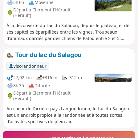
5h 05
Moyenne
Départ à Clermont-l'Hérault
(Hérault)
À la découverte du Lac du Salagou, depuis le plateau, et de
ses capitelles éparpillées entre les vignes. Troupeaux
d'animaux gardés par des chiens de Patou entre 2 et 5.
Randonnée à éviter avec son chien ! voir les informations
pratiques.
Tour du lac du Salagou
Visorandonneur
27,02 km
+316 m
-312 m
8h 35
Difficile
Départ à Clermont-l'Hérault
(Hérault)
Au coeur de l'arrière-pays Languedocien, le Lac du Salagou
est un endroit propice à la randonnée et à toutes sortes
d'activités sportives de plein air.