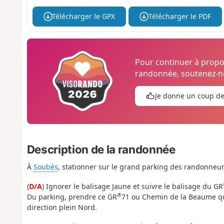
Télécharger le GPX
Télécharger le PDF
Pour continuer à prop
randonnée, soutenez-no
Je donne un coup d
Description de la randonnée
À
Soubès
, stationner sur le grand parking des randonneurs
(
D/A
) Ignorer le balisage Jaune et suivre le balisage du GR
®
Du parking, prendre ce GR
71 ou Chemin de la Beaume qui
direction plein Nord.