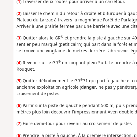
(
1
) Traverser deux routes pour arriver à un carrefour.
(
2
) Laisser le chemin du retour à droite et bifurquer à gau
Plateau du Larzac à travers la magnifique Forêt de Parlatge
Arriver à une prairie fermée par une barrière avec une cit
®
(
3
) Quitter alors le GR
et prendre la piste à gauche sur 400
sentier peu marqué (petit cairn) qui part dans la forêt et 
se trouve une vingtaine de mètres derrière l'abreuvoir légè
®
(
4
) Revenir sur le GR
en coupant plein Sud. Le prendre à 
Rouquet.
®
(
5
) Quitter définitivement le GR
71 qui part à gauche et co
ancienne exploitation agricole (
danger
, ne pas y pénétrer)
croisement de pistes.
(
6
) Partir sur la piste de gauche pendant 500 m, puis prend
mètres plus loin découvrir l'impressionnant Aven double 
(
7
) Faire demi-tour pour revenir au croisement de pistes
(
6
) Prendre la piste à gauche. À la première intersection,