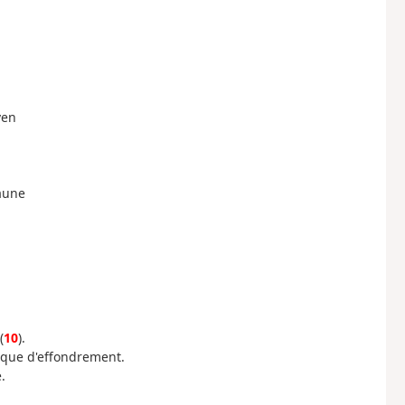
ven
jaune
(
10
).
sque d'effondrement.
.