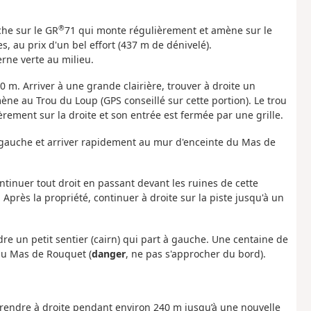
®
che sur le GR
71 qui monte régulièrement et amène sur le
s, au prix d'un bel effort (437 m de dénivelé).
erne verte au milieu.
 m. Arriver à une grande clairière, trouver à droite un
mène au Trou du Loup (GPS conseillé sur cette portion). Le trou
rement sur la droite et son entrée est fermée par une grille.
gauche et arriver rapidement au mur d'enceinte du Mas de
ntinuer tout droit en passant devant les ruines de cette
. Après la propriété, continuer à droite sur la piste jusqu'à un
re un petit sentier (cairn) qui part à gauche. Une centaine de
du Mas de Rouquet (
danger
, ne pas s'approcher du bord).
 prendre à droite pendant environ 240 m jusqu’à une nouvelle