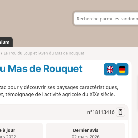
mium
Le Trou du Loup et l'Aven du Mas de Rouquet
 du Mas de Rouquet
ac pour y découvrir ses paysages caractéristiques,
 témoignage de l'activité agricole du XIXe siècle.
n°
18113416
e à jour
Dernier avis
rs 2022
02 mars 2026