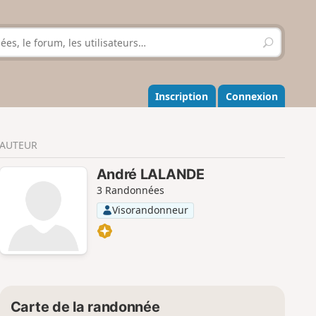
R
e
c
h
e
Inscription
Connexion
r
c
h
AUTEUR
e
r
André LALANDE
3 Randonnées
Visorandonneur
Carte de la randonnée