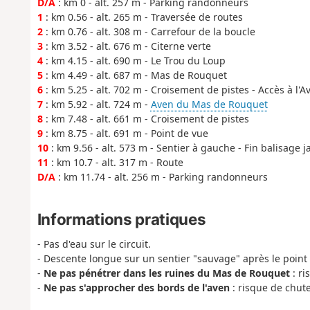
D/A
: km 0 - alt. 257 m - Parking randonneurs
1
: km 0.56 - alt. 265 m - Traversée de routes
2
: km 0.76 - alt. 308 m - Carrefour de la boucle
3
: km 3.52 - alt. 676 m - Citerne verte
4
: km 4.15 - alt. 690 m - Le Trou du Loup
5
: km 4.49 - alt. 687 m - Mas de Rouquet
6
: km 5.25 - alt. 702 m - Croisement de pistes - Accès à l'A
7
: km 5.92 - alt. 724 m -
Aven du Mas de Rouquet
8
: km 7.48 - alt. 661 m - Croisement de pistes
9
: km 8.75 - alt. 691 m - Point de vue
10
: km 9.56 - alt. 573 m - Sentier à gauche - Fin balisage 
11
: km 10.7 - alt. 317 m - Route
D/A
: km 11.74 - alt. 256 m - Parking randonneurs
Informations pratiques
- Pas d'eau sur le circuit.
- Descente longue sur un sentier "sauvage" après le point 
-
Ne pas pénétrer dans les ruines du Mas de Rouquet
: ri
-
Ne pas s'approcher des bords de l'aven
: risque de chute