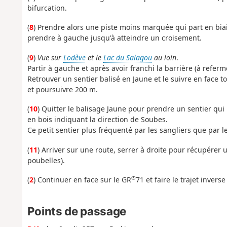
bifurcation.
(
8
) Prendre alors une piste moins marquée qui part en biais
prendre à gauche jusqu'à atteindre un croisement.
(
9
)
Vue sur
Lodève
et le
Lac du Salagou
au loin
.
Partir à gauche et après avoir franchi la barrière (à refermer
Retrouver un sentier balisé en Jaune et le suivre en face 
et poursuivre 200 m.
(
10
) Quitter le balisage Jaune pour prendre un sentier qu
en bois indiquant la direction de Soubes.
Ce petit sentier plus fréquenté par les sangliers que par 
(
11
) Arriver sur une route, serrer à droite pour récupérer 
poubelles).
®
(
2
) Continuer en face sur le GR
71 et faire le trajet inverse
Points de passage