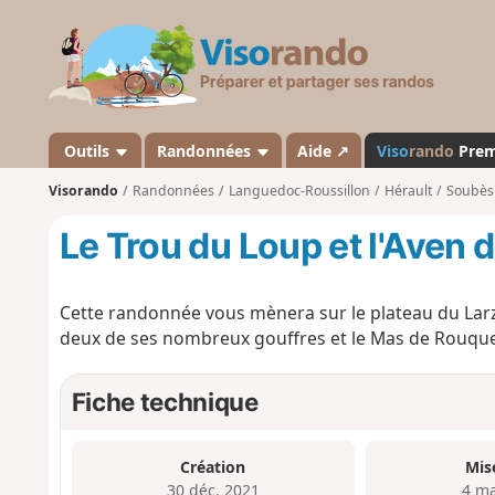
V
i
s
o
r
a
Outils
Randonnées
Aide ↗
Viso
rando
Pre
n
Visorando
Randonnées
Languedoc-Roussillon
Hérault
Soubès
d
o
Le Trou du Loup et l'Aven
Cette randonnée vous mènera sur le plateau du Larz
deux de ses nombreux gouffres et le Mas de Rouquet,
Fiche technique
Création
Mis
30 déc. 2021
4 ma