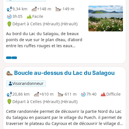
9,34 km
+148 m
-149 m
3h 05
Facile
Départ à Celles (Hérault) (Hérault)
Au bord du Lac du Salagou, de beaux
points de vue sur le plan d’eau, d'abord
entre les ruffes rouges et les eaux
bleues du lac, puis en balcon au bord
du plateau de l'Auverne.
Boucle au-dessus du Lac du Salagou
Visorandonneur
20,86 km
+610 m
-611 m
7h 40
Difficile
Départ à Celles (Hérault) (Hérault)
Cette randonnée permet de découvrir la partie Nord du Lac
du Salagou en passant par le village du Puech. il permet de
traverser le plateau du Cayroux et de découvrir le village de