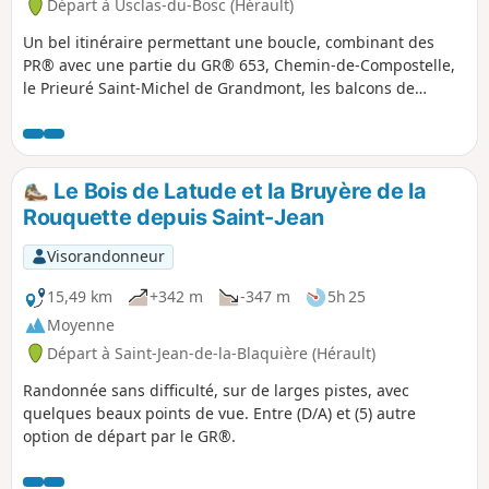
Départ à Usclas-du-Bosc (Hérault)
Un bel itinéraire permettant une boucle, combinant des
PR® avec une partie du GR® 653, Chemin-de-Compostelle,
le Prieuré Saint-Michel de Grandmont, les balcons de
Soumont (et leur spot de blocs), et les beaux villages de
Soumont et Usclas-du-Bosc.
Le Bois de Latude et la Bruyère de la
Rouquette depuis Saint-Jean
Visorandonneur
15,49 km
+342 m
-347 m
5h 25
Moyenne
Départ à Saint-Jean-de-la-Blaquière (Hérault)
Randonnée sans difficulté, sur de larges pistes, avec
quelques beaux points de vue. Entre (D/A) et (5) autre
option de départ par le GR®.