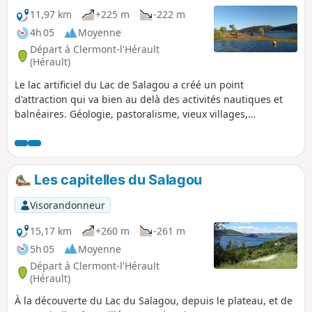
11,97 km
+225 m
-222 m
4h 05
Moyenne
Départ à Clermont-l'Hérault
(Hérault)
Le lac artificiel du Lac de Salagou a créé un point
d'attraction qui va bien au delà des activités nautiques et
balnéaires. Géologie, pastoralisme, vieux villages,
capitelles, vignobles complètent l'attrait de cette région
redevenue paisible en fin d'été.
Les capitelles du Salagou
Visorandonneur
15,17 km
+260 m
-261 m
5h 05
Moyenne
Départ à Clermont-l'Hérault
(Hérault)
À la découverte du Lac du Salagou, depuis le plateau, et de