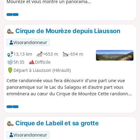
Mourèze et vous montre un panorama
superbe sur le Lac du Salagou. Cette
randonnée est susceptible d'être
interdite en fonction du niveau de
risque des incendies. Pensez à
Cirque de Mourèze depuis Liausson
consulter la carte.
Visorandonneur
13,13 km
+653 m
-654 m
5h 35
Difficile
Départ à Liausson (Hérault)
Cette randonnée vous fera découvrir d'une part une vue
panoramique sur le Lac du Salagou et d'autre part vous
emmènera au cœur du Cirque de Mourèze Cette randonnée
est susceptible d'être interdite en fonction du niveau de
risque des incendies. Pensez à consulter la carte.
Cirque de Labeil et sa grotte
Visorandonneur