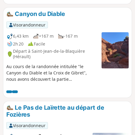
Canyon du Diable
Visorandonneur
6,43 km
+167 m
-167 m
2h 20
Facile
Départ à Saint-Jean-de-la-Blaquière
(Hérault)
Au cours de la randonnée intitulée "le
Canyon du Diable et la Croix de Gibret",
nous avons découvert la partie
extraordinaire du canyon. La randonnée
décrite aujourd'hui, qui présente un énorme
contraste de paysage, ne concerne que la
partie canyon. C'est un site géologique
Le Pas de Laïrette au départ de
exceptionnel que nous avons voulu faire
Fozières
découvrir à nos amis sans refaire la longue
rando effectuée précédemment. Elle se
Visorandonneur
développe dans une formation géologique