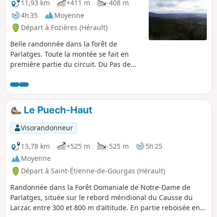
très particulière appelée "ruffe" (terme
11,93 km
+411 m
-408 m
employé dans l'Hérault pour désigner les
4h 35
Moyenne
terres rouges formées de pélites). La
Départ à Fozières (Hérault)
randonnée se fait en aller/retour et ne
présente pas de difficultés particulières.
Belle randonnée dans la forêt de
Parlatges. Toute la montée se fait en
première partie du circuit. Du Pas de
Laïrette, la vue est très belle, jusqu'à
voir la Méditerranée, et même les
Pyrénées, par beau temps.Le circuit
emprunte parfois des chemins non
Le Puech-Haut
balisés. Un nombre important de
croisements de petits sentiers justifie
Visorandonneur
l'utilisation d'un GPS.
13,78 km
+525 m
-525 m
5h 25
Moyenne
Départ à Saint-Étienne-de-Gourgas (Hérault)
Randonnée dans la Forêt Domaniale de Notre-Dame de
Parlatges, située sur le rebord méridional du Causse du
Larzac entre 300 et 800 m d'altitude. En partie reboisée en