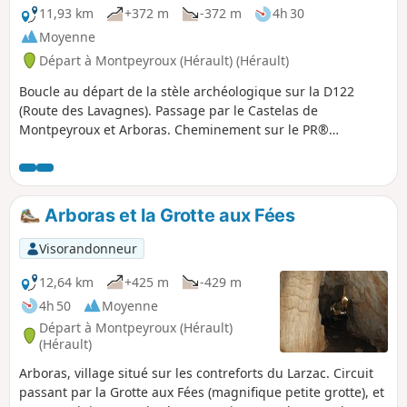
11,93 km
+372 m
-372 m
4h 30
Moyenne
Départ à Montpeyroux (Hérault) (Hérault)
Boucle au départ de la stèle archéologique sur la D122
(Route des Lavagnes). Passage par le Castelas de
Montpeyroux et Arboras. Cheminement sur le PR®
Montpeyroux-Arboras et le GR®653 (itinéraire jacquaire de
la Voie d'Arles). Deux petites boucles autour d'Arboras
peuvent être évitées et permettent alors de raccourcir la
boucle de 3 km environ.
Arboras et la Grotte aux Fées
Visorandonneur
12,64 km
+425 m
-429 m
4h 50
Moyenne
Départ à Montpeyroux (Hérault)
(Hérault)
Arboras, village situé sur les contreforts du Larzac. Circuit
passant par la Grotte aux Fées (magnifique petite grotte), et