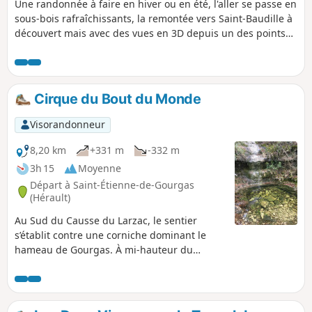
Une randonnée à faire en hiver ou en été, l'aller se passe en
sous-bois rafraîchissants, la remontée vers Saint-Baudille à
découvert mais avec des vues en 3D depuis un des points
les plus hauts du département.
Cirque du Bout du Monde
Visorandonneur
8,20 km
+331 m
-332 m
3h 15
Moyenne
Départ à Saint-Étienne-de-Gourgas
(Hérault)
Au Sud du Causse du Larzac, le sentier
s’établit contre une corniche dominant le
hameau de Gourgas. À mi-hauteur du
cirque, un sentier pénètre entre bois et
rochers et franchit les lits des petits
affluents du ruisseau de la Brèze : l’Aven, le
Figaret, le Rieussec. En contrebas, la vallée