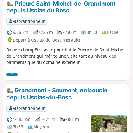
Prieuré Saint-Michel-de-Grandmont
p
depuis Usclas du Bosc
Visorandonneur
9,36 km
+225 m
-230 m
3h 20
Facile
Départ à Usclas-du-Bosc (Hérault)
Balade champêtre avec pour but le Prieuré de Saint-Michel
de Grandmont qui mérite une visite tant au niveau des
bâtiments que du domaine extérieur.
Grandmont - Soumont, en boucle
depuis Usclas-du-Bosc
Visorandonneur
14,83 km
+471 m
-481 m
5h 35
Moyenne