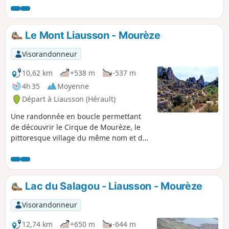
Le Mont Liausson - Mourèze
Visorandonneur
10,62 km
+538 m
-537 m
4h 35
Moyenne
Départ à Liausson (Hérault)
Une randonnée en boucle permettant
de découvrir le Cirque de Mourèze, le
pittoresque village du même nom et de
bénéficier d'un panorama exceptionnel
sur le Lac du Salagou. Randonnée
modifiée le 11/05/2023 avec Hérault
Tourisme. Voir informations pratiques.
Lac du Salagou - Liausson - Mourèze
Cette randonnée est susceptible d'être
interdite en fonction du niveau de
Visorandonneur
risque des incendies. Pensez à consulter
la carte.
12,74 km
+650 m
-644 m