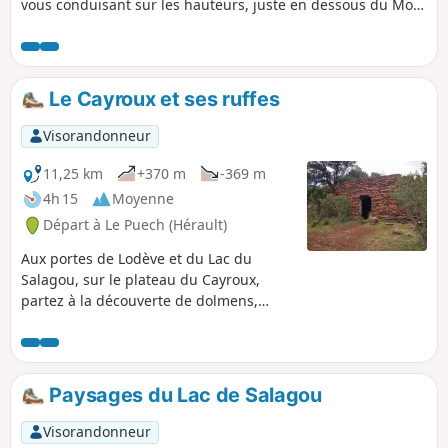
vous conduisant sur les hauteurs, juste en dessous du Mont
Saint-Baudille.
Le Cayroux et ses ruffes
Visorandonneur
11,25 km
+370 m
-369 m
4h 15
Moyenne
Départ à Le Puech (Hérault)
Aux portes de Lodève et du Lac du
Salagou, sur le plateau du Cayroux,
partez à la découverte de dolmens,
capitelles, enclos de pierre en
traversant un paysage de «ruffes»,
étonnante terre aux couleurs rouges.
Paysages du Lac de Salagou
Visorandonneur