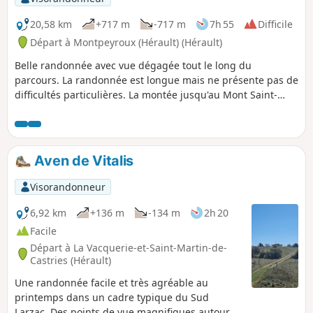
20,58 km
+717 m
-717 m
7h 55
Difficile
Départ à Montpeyroux (Hérault) (Hérault)
Belle randonnée avec vue dégagée tout le long du
parcours. La randonnée est longue mais ne présente pas de
difficultés particulières. La montée jusqu'au Mont Saint-
Baudille est très progressive et la vue mérite cet effort.
Aven de Vitalis
Visorandonneur
6,92 km
+136 m
-134 m
2h 20
Facile
Départ à La Vacquerie-et-Saint-Martin-de-
Castries (Hérault)
Une randonnée facile et très agréable au
printemps dans un cadre typique du Sud
Larzac. Des points de vue magnifiques autour