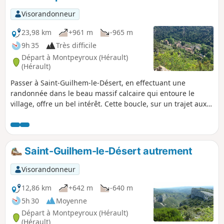
Visorandonneur
23,98 km
+961 m
-965 m
9h 35
Très difficile
Départ à Montpeyroux (Hérault)
(Hérault)
Passer à Saint-Guilhem-le-Désert, en effectuant une
randonnée dans le beau massif calcaire qui entoure le
village, offre un bel intérêt. Cette boucle, sur un trajet aux
paysages variés, permet de voir les points les plus jolis du
secteur sans côtoyer la foule qui randonne dans le massif.
Saint-Guilhem-le-Désert autrement
Visorandonneur
12,86 km
+642 m
-640 m
5h 30
Moyenne
Départ à Montpeyroux (Hérault)
(Hérault)