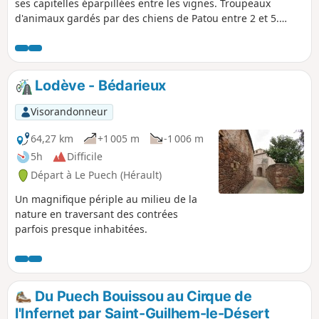
ses capitelles éparpillées entre les vignes. Troupeaux
d'animaux gardés par des chiens de Patou entre 2 et 5.
Randonnée à éviter avec son chien ! voir les informations
pratiques.
Lodève - Bédarieux
Visorandonneur
64,27 km
+1 005 m
-1 006 m
5h
Difficile
Départ à Le Puech (Hérault)
Un magnifique périple au milieu de la
nature en traversant des contrées
parfois presque inhabitées.
Du Puech Bouissou au Cirque de
l'Infernet par Saint-Guilhem-le-Désert