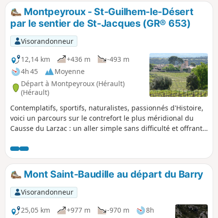
l'Escandorgue, - la vallée de la Lergue, - le Lac du Salagou, -
Montpeyroux - St-Guilhem-le-Désert
le Mont Saint-Baudille, - le Golfe du Lion (Mont Saint-Clair à
par le sentier de St-Jacques (GR® 653)
Sète).
Visorandonneur
12,14 km
+436 m
-493 m
4h 45
Moyenne
Départ à Montpeyroux (Hérault)
(Hérault)
Contemplatifs, sportifs, naturalistes, passionnés d'Histoire,
voici un parcours sur le contrefort le plus méridional du
Causse du Larzac : un aller simple sans difficulté et offrant
de larges points de vues sur les principaux sommets du
Languedoc, avec en toile de fond la Méditerranée et les
Pyrénées. Avec pour objectif une arrivée douce et
rafraîchissante dans un des plus beaux villages de France,
Mont Saint-Baudille au départ du Barry
Saint-Guilhem-Le-Désert, au coeur des Gorges de l'Hérault,
l'ensemble classé Grand Site de France. Suite à un incendie
Visorandonneur
survenu le 5 avril 2023 sur les hauteurs de Saint-Guilhem-
le-Désert et Saint-Jean-de-Fos, l’itinéraire reste praticable
25,05 km
+977 m
-970 m
8h