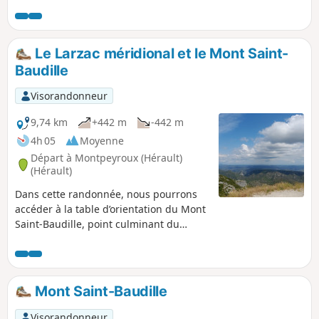
Celles.
Le Larzac méridional et le Mont Saint-
Baudille
Visorandonneur
9,74 km
+442 m
-442 m
4h 05
Moyenne
Départ à Montpeyroux (Hérault)
(Hérault)
Dans cette randonnée, nous pourrons
accéder à la table d’orientation du Mont
Saint-Baudille, point culminant du
Larzac méridional (848m), et nous
aurons une vue imprenable sur l’un des
plus beaux panoramas du Languedoc
méditerranéen.
Mont Saint-Baudille
Visorandonneur