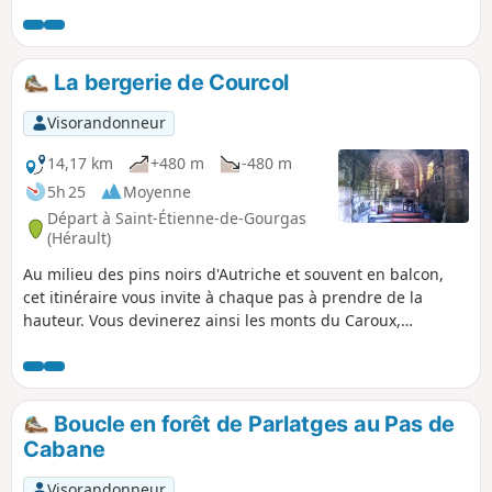
pins noirs d'Autriche, érables et chênes caducs, elle est
survolée d'aigles royaux et de vautours fauves et abrite
plusieurs espèces protégées comme la salamandre
tachetée. Au printemps, c'est une explosion de senteurs,
La bergerie de Courcol
avec en particulier la floraison des genêts, des coronilles et
d'un grand nombre d'herbes aromatiques.
Visorandonneur
14,17 km
+480 m
-480 m
5h 25
Moyenne
Départ à Saint-Étienne-de-Gourgas
(Hérault)
Au milieu des pins noirs d'Autriche et souvent en balcon,
cet itinéraire vous invite à chaque pas à prendre de la
hauteur. Vous devinerez ainsi les monts du Caroux,
l'Escandorgue et même la grande bleue. La majorité du
parcours se fait sur des pistes forestières.
Boucle en forêt de Parlatges au Pas de
Cabane
Visorandonneur