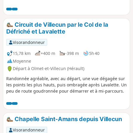
l'autre et des vues magnifiques sur les
Cévennes et la Méditerranée.
Randonnée modifiée le 11/05/2023 avec
Hérault Tourisme. Voir informations
Circuit de Villecun par le Col de la
pratiques. Cette randonnée est
Défriché et Lavalette
susceptible d'être interdite en fonction
du niveau de risque des incendies.
Visorandonneur
Pensez à consulter la carte.
15,78 km
+400 m
-398 m
5h 40
Moyenne
Départ à Olmet-et-Villecun (Hérault)
Randonnée agréable, avec au départ, une vue dégagée sur
les points les plus hauts, puis ombragée après Lavalette. Un
peu de route goudronnée pour démarrer et à mi-parcours.
Chapelle Saint-Amans depuis Villecun
Visorandonneur