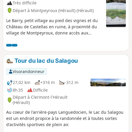
mais le PR® des Fenestrettes est impacté, ainsi que la voie
Très difficile
d'Arles (GR®653). Merci de vous informer auprès de l’Office
Départ à Montpeyroux (Hérault) (Hérault)
de Tourisme Saint-Guilhem – Vallée de l’Hérault sur la
praticabilité de l’itinéraire.
Le Barry, petit village au pied des vignes et du
Château de Castellas en ruine, à proximité du
village de Montpeyroux, donne accès aux
sentiers et la traversée des terres ancestrales,
des vignes, de la bergerie La Font du Griffe
pour rejoindre le GR® 74 vers le mythique Mont
Saint-Baudille. Depuis ce lieu le point de vue
Tour du lac du Salagou
s'étend sur toutes les montagnes et plaines
alentours. Redescente par le Pioch Farrio, le
Visorandonneur
Joncas et La Croix de Fer.
27,02 km
+316 m
-312 m
8h 35
Difficile
Départ à Clermont-l'Hérault
(Hérault)
Au coeur de l'arrière-pays Languedocien, le Lac du Salagou
est un endroit propice à la randonnée et à toutes sortes
d'activités sportives de plein air.