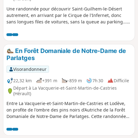
Une randonnée pour découvrir Saint-Guilhem-le-Désert
autrement, en arrivant par le Cirque de l'Infernet, donc
sans longues files de voitures, sans la queue au parking...
Suite à un incendie survenu le 5 avril 2023 sur les hauteurs
de Saint-Guilhem-le-Désert et Saint-Jean-de-Fos, l’itinéraire
reste praticable mais le PR® des Fenestrettes est impacté,
ainsi que la voie d'Arles (GR®653). Merci de vous informer
En Forêt Domaniale de Notre-Dame de
auprès de l’Office de Tourisme Saint-Guilhem – Vallée de
Parlatges
l’Hérault sur la praticabilité de l’itinéraire.
Visorandonneur
22,32 km
+391 m
-859 m
7h 30
Difficile
Départ à La Vacquerie-et-Saint-Martin-de-Castries
(Hérault)
Entre La Vacquerie-et-Saint-Martin-de-Castries et Lodève,
on profite de l'ombre des pins noirs d’Autriche de la Forêt
Domaniale de Notre-Dame de Parlatges. Cette randonnée
offre de multiples panoramas sur : - les falaises qui bordent
le Sud du Causse du Larzac, en particulier le Cirque du Bout
du Monde et le Pas de l'Escalette, - le Plateau de