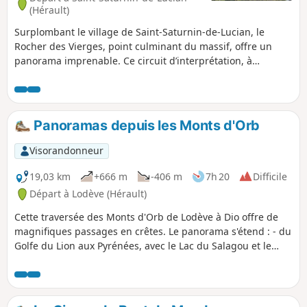
(Hérault)
Surplombant le village de Saint-Saturnin-de-Lucian, le
Rocher des Vierges, point culminant du massif, offre un
panorama imprenable. Ce circuit d’interprétation, à
parcourir en famille ou entre amis, permet de prendre la
mesure de ce site unique d’un point de vue géologique,
historique et culturel.
Panoramas depuis les Monts d'Orb
Visorandonneur
19,03 km
+666 m
-406 m
7h 20
Difficile
Départ à Lodève (Hérault)
Cette traversée des Monts d'Orb de Lodève à Dio offre de
magnifiques passages en crêtes. Le panorama s'étend : - du
Golfe du Lion aux Pyrénées, avec le Lac du Salagou et le
Mont Saint-Baudille au premier plan au Sud, - sur les Monts
d’Orb, la Montagne de l'Espinouse et les falaises du Plateau
du Caroux à l'Ouest, - sur le Plateau de l'Escandorgue au
Nord. À mi-parcours, on pénètre dans le Parc Naturel