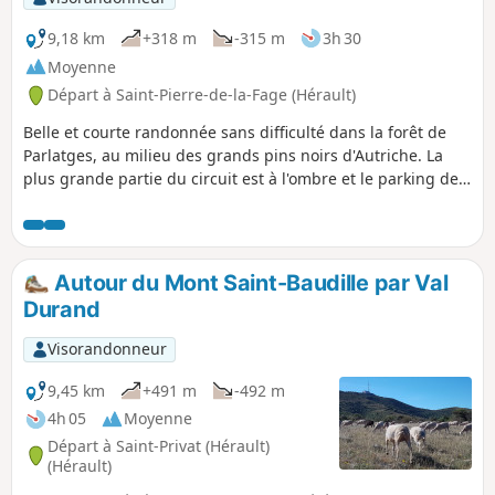
9,18 km
+318 m
-315 m
3h 30
Moyenne
Départ à Saint-Pierre-de-la-Fage (Hérault)
Belle et courte randonnée sans difficulté dans la forêt de
Parlatges, au milieu des grands pins noirs d'Autriche. La
plus grande partie du circuit est à l'ombre et le parking de
départ nous offre des tables pour pique-niquer.
Autour du Mont Saint-Baudille par Val
Durand
Visorandonneur
9,45 km
+491 m
-492 m
4h 05
Moyenne
Départ à Saint-Privat (Hérault)
(Hérault)