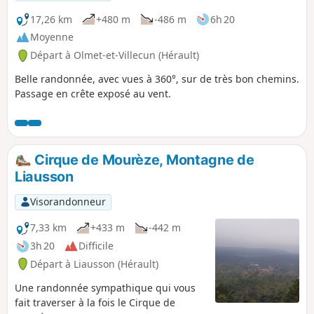
17,26 km
+480 m
-486 m
6h 20
Moyenne
Départ à Olmet-et-Villecun (Hérault)
Belle randonnée, avec vues à 360°, sur de très bon chemins.
Passage en crête exposé au vent.
Cirque de Mourèze, Montagne de
Liausson
Visorandonneur
7,33 km
+433 m
-442 m
3h 20
Difficile
Départ à Liausson (Hérault)
Une randonnée sympathique qui vous
fait traverser à la fois le Cirque de