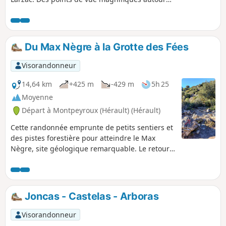
du secteur de Cantercel. Elle permet de
découvrir plusieurs lieux atypiques : la cave
"Aven de Vitalis", la source du Goutal et un
bateau posé sur la montagne...
Du Max Nègre à la Grotte des Fées
Visorandonneur
14,64 km
+425 m
-429 m
5h 25
Moyenne
Départ à Montpeyroux (Hérault) (Hérault)
Cette randonnée emprunte de petits sentiers et
des pistes forestière pour atteindre le Max
Nègre, site géologique remarquable. Le retour
passe par le vallon sauvage du Joncas dans
lequel s'ouvre la Grotte des Fées : une bonne
lampe torche permet d'en visiter l'entrée sur
une trentaine de mètres (stalactites et
Joncas - Castelas - Arboras
draperies).Circuit à éviter en période de forte
chaleur.
Visorandonneur