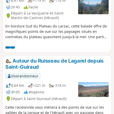
8,41 km
+119 m
-110 m
2h 45
Facile
Départ à La Vacquerie-et-Saint-
Martin-de-Castries (Hérault)
En bordure Sud du Plateau du Larzac, cette balade offre de
magnifiques points de vue sur les paysages situés en
contrebas du plateau quasiment jusqu'à la mer. Une partie
est ombragée (forêt de pins), mais en règle générale le
couvert végétal reste typique du Sud Larzac (pelouses
sèches et ouvertes avec une flore très riche et variée). Très
fleurie au printemps.
Autour du Ruisseau de Lagarel depuis
Saint-Guiraud
Visorandonneur
8,64 km
+221 m
-218 m
3h 05
Moyenne
Départ à Saint-Guiraud (Hérault)
Cette randonnée vous mènera à des points de vue sur les
vallées de la Lergue et de l'Hérault avec un passage dans