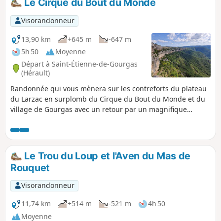
Le Cirque du Bout du Monde
Régional du Haut-Languedoc. Puis, on traverse des ruffes
de couleur pourpre.
Visorandonneur
13,90 km
+645 m
-647 m
5h 50
Moyenne
Départ à Saint-Étienne-de-Gourgas
(Hérault)
Randonnée qui vous mènera sur les contreforts du plateau
du Larzac en surplomb du Cirque du Bout du Monde et du
village de Gourgas avec un retour par un magnifique
sentier forestier. (!) La Maison du Tourisme Avenue des
Moulins 34184 Montpellier signale un problème sur cette
randonnée (20 novembre 2025). Petite alerte temporaire sur
cette proposition de circuit ! Un effondrement assez
Le Trou du Loup et l'Aven du Mas de
conséquent a eu lieu début novembre 2025 dans les
Rouquet
falaises du Cirque du Bout du Monde.Le tracé décrit dans
cette fiche Visorando n'est plus praticable en sécurité dans
Visorandonneur
les mois à venir...Malgré tout, le tracé du PR® officiel reste
ouvert, car il n'a pas été impacté par l'éboulement.Pour
11,74 km
+514 m
-521 m
4h 50
votre sécurité, et le confort de tous, merci de privilégier
Moyenne