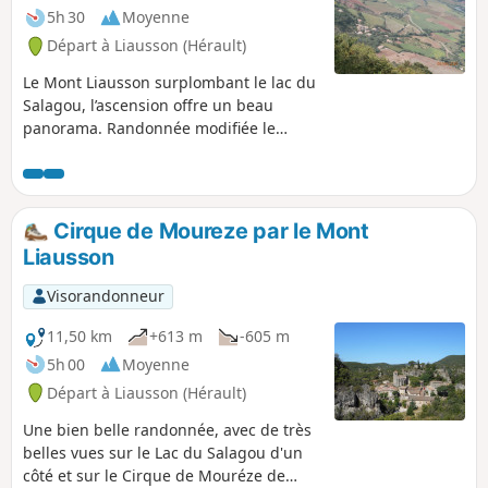
5h 30
Moyenne
Départ à Liausson (Hérault)
Le Mont Liausson surplombant le lac du
Salagou, l’ascension offre un beau
panorama. Randonnée modifiée le
11/05/2023 avec Hérault Tourisme. Voir
informations pratiques. Cette
randonnée est susceptible d'être
interdite en fonction du niveau de
Cirque de Moureze par le Mont
risque des incendies. Pensez à
Liausson
consulter la carte.
Visorandonneur
11,50 km
+613 m
-605 m
5h 00
Moyenne
Départ à Liausson (Hérault)
Une bien belle randonnée, avec de très
belles vues sur le Lac du Salagou d'un
côté et sur le Cirque de Mouréze de