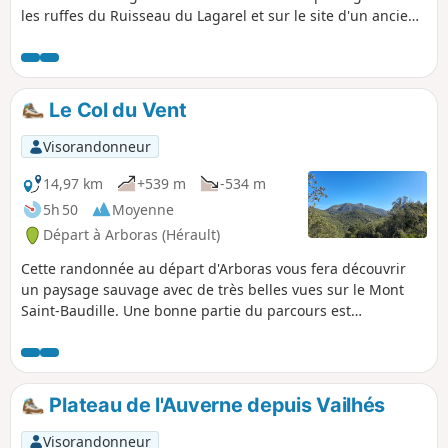
les ruffes du Ruisseau du Lagarel et sur le site d'un ancien
four à chaux. Prévoir un éclairage pour le passage d'un
tunnel et une carte car le trajet n'est pas balisé. Le tracé
GPX sera très utile aussi.
Le Col du Vent
Visorandonneur
14,97 km
+539 m
-534 m
5h 50
Moyenne
Départ à Arboras (Hérault)
Cette randonnée au départ d'Arboras vous fera découvrir
un paysage sauvage avec de très belles vues sur le Mont
Saint-Baudille. Une bonne partie du parcours est
ombragée, soit dans des sous-bois, soit dans la très belle
forêt de Parlatges, ce qui permet d'envisager cette
randonnée sous le soleil. Les sentiers proposés sont faciles
(pente progressive et très peu de cailloux) mais l'absence de
Plateau de l'Auverne depuis Vailhés
balisage sur le terrain nécessite de bien savoir se repérer.
Visorandonneur