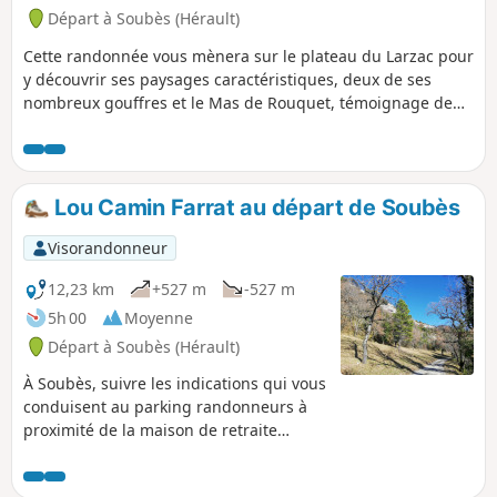
l'itinéraire officiel, disponible sur notre web Bonnes randos
Départ à Soubès (Hérault)
à tous ! Gilles et Théo Pôle Tourisme de Nature & Espaces
Protégés
Cette randonnée vous mènera sur le plateau du Larzac pour
y découvrir ses paysages caractéristiques, deux de ses
nombreux gouffres et le Mas de Rouquet, témoignage de
l'activité agricole du XIXe siècle.
Lou Camin Farrat au départ de Soubès
Visorandonneur
12,23 km
+527 m
-527 m
5h 00
Moyenne
Départ à Soubès (Hérault)
À Soubès, suivre les indications qui vous
conduisent au parking randonneurs à
proximité de la maison de retraite
Impasse des Garennes. Ensuite il suffit
de suivre le balisage Jaune en passant