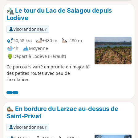
par le sentier botanique puis l'ancienne
route du sel qui permet d'atteindre les
Le tour du Lac de Salagou depuis
contreforts du Larzac. Cette balade offre
Lodève
une vue imprenable sur le Cirque du
Bout du Monde avant de revenir à notre
Visorandonneur
point de départ par le Camin Farrat.
50,58 km
+480 m
-480 m
4h
Moyenne
Départ à Lodève (Hérault)
Ce parcours varié emprunte en majorité
des petites routes avec peu de
circulation.
En bordure du Larzac au-dessus de
Saint-Privat
Visorandonneur