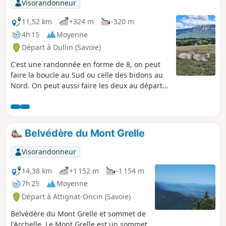
Visorandonneur
11,52 km
+324 m
-320 m
4h 15
Moyenne
Départ à Dullin (Savoie)
C'est une randonnée en forme de 8, on peut
faire la boucle au Sud ou celle des bidons au
Nord. On peut aussi faire les deux au départ
du centre du village de Dullin.
Belvédère du Mont Grelle
Visorandonneur
14,38 km
+1 152 m
-1 154 m
7h 25
Moyenne
Départ à Attignat-Oncin (Savoie)
Belvèdère du Mont Grelle et sommet de
l'Archelle. Le Mont Grelle est un sommet