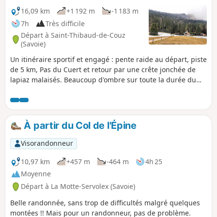
16,09 km
+1 192 m
-1 183 m
7h
Très difficile
Départ à Saint-Thibaud-de-Couz
(Savoie)
Un itinéraire sportif et engagé : pente raide au départ, piste
de 5 km, Pas du Cuert et retour par une crête jonchée de
lapiaz malaisés. Beaucoup d'ombre sur toute la durée du
parcours (ouf!). Je la cote très difficile pour le Pas du Cuert,
la durée et la descente du plateau avec la fatigue.
À partir du Col de l'Épine
Visorandonneur
10,97 km
+457 m
-464 m
4h 25
Moyenne
Départ à La Motte-Servolex (Savoie)
Belle randonnée, sans trop de difficultés malgré quelques
montées !! Mais pour un randonneur, pas de problème.