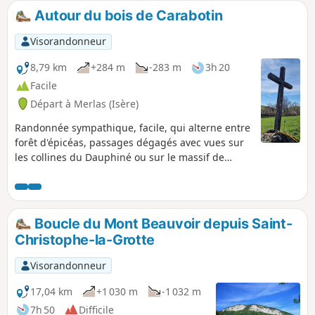
Autour du bois de Carabotin
Visorandonneur
8,79 km
+284 m
-283 m
3h 20
Facile
Départ à Merlas (Isère)
Randonnée sympathique, facile, qui alterne entre
forêt d'épicéas, passages dégagés avec vues sur
les collines du Dauphiné ou sur le massif de
Chartreuse.
Boucle du Mont Beauvoir depuis Saint-
Christophe-la-Grotte
Visorandonneur
17,04 km
+1 030 m
-1 032 m
7h 50
Difficile