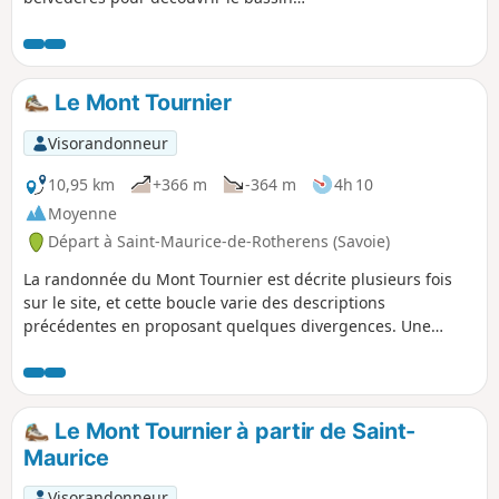
chambérien, les contreforts du massif
des Bauges, le nord de la Chartreuse
(Mont Granier) et, cerise sur le gâteau,
sa majesté le Mont Blanc. Une petite
Le Mont Tournier
difficulté sous forme de trois échelles en
acier, que l'on peut contourner par un
Visorandonneur
autre chemin pour ne rien manquer.
10,95 km
+366 m
-364 m
4h 10
Moyenne
Départ à Saint-Maurice-de-Rotherens (Savoie)
La randonnée du Mont Tournier est décrite plusieurs fois
sur le site, et cette boucle varie des descriptions
précédentes en proposant quelques divergences. Une
partie de ce circuit se fait sur routes goudronnées mais la
circulation automobile y est très réduite.
Le Mont Tournier à partir de Saint-
Maurice
Visorandonneur