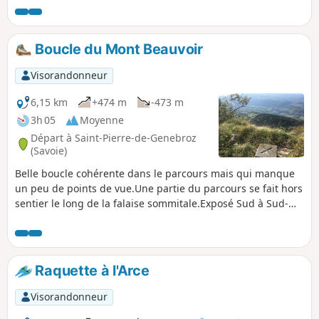
Crusille. La portion de chemin entre le
belvédère du Grand Bec est un peu
compliquée; elle peut être évitée en
Boucle du Mont Beauvoir
rejoignant le Col du Banchet, puis rejoindre
le Banchet par la route.
Visorandonneur
6,15 km
+474 m
-473 m
3h 05
Moyenne
Départ à Saint-Pierre-de-Genebroz
(Savoie)
Belle boucle cohérente dans le parcours mais qui manque
un peu de points de vue.Une partie du parcours se fait hors
sentier le long de la falaise sommitale.Exposé Sud à Sud-
Ouest, puis Ouest pour la descente, entièrement en forêt,
cet itinéraire est à l'ombre, même si les buis ont fortement
été atteints par la pyrale. Attention : le 04 août 2026, un
utilisateur écrit => Boucle non faisable suite arrêté
Raquette à l'Arce
municipal : sentier impraticable.
Visorandonneur