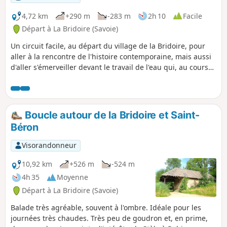
4,72 km
+290 m
-283 m
2h 10
Facile
Départ à La Bridoire (Savoie)
Un circuit facile, au départ du village de la Bridoire, pour
aller à la rencontre de l'histoire contemporaine, mais aussi
d'aller s'émerveiller devant le travail de l'eau qui, au cours
des millénaires, a façonné les curiosités géologiques de ce
qui est, maintenant, la Combe Grenand.Différents
panneaux de lecture, au long du parcours, dont une série
sous la forme d'un jeu pour les enfants.
Boucle autour de la Bridoire et Saint-
Béron
Visorandonneur
10,92 km
+526 m
-524 m
4h 35
Moyenne
Départ à La Bridoire (Savoie)
Balade très agréable, souvent à l'ombre. Idéale pour les
journées très chaudes. Très peu de goudron et, en prime,