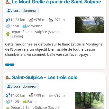
Le Mont Grelle à partir de Saint Sulpice
particulièrement en hiver (quand il fait chaud je préfère
profiter des sommets plus hauts) mais surtout, étant
Visorandonneur
essentiellement en forêt, le manque de végétation permet
de profiter de plus de points de vue.
14,23 km
+976 m
-971 m
6h 50
Moyenne
Départ à Saint-Sulpice (Savoie)
(Savoie)
Cette randonnée se déroule sur le flanc Est de la Montagne
de l’Épine vers un objectif bien visible de tout le bassin
chambérien. Au sommet, belle vue sur l'avant-pays
savoyard et le Lac d'Aiguebelette, le Lac du Bourget est
également visible. L'itinéraire ne comporte pas de difficultés
d'orientation.
Saint-Sulpice - Les trois cols
Visorandonneur
14,60 km
+798 m
-795 m
6h 25
Facile
Départ à Saint-Sulpice (Savoie)