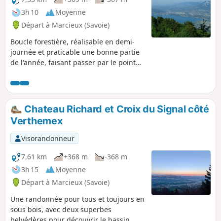
pierre ou métallique.
3h 10
Moyenne
Départ à Marcieux (Savoie)
Boucle forestière, réalisable en demi-
journée et praticable une bonne partie
de l'année, faisant passer par le point
de vue de la Croix du Signal dominant la
Cluse de Chambéry et par les Échelles
de Chateau-Richard avec ses vues sur le
Lac d'Aiguebelette.
Chateau Richard et Croix du Signal côté
Verthemex
Visorandonneur
7,61 km
+368 m
-368 m
3h 15
Moyenne
Départ à Marcieux (Savoie)
Une randonnée pour tous et toujours en
sous bois, avec deux superbes
belvédères pour découvrir le bassin