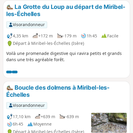
La Grotte du Loup au départ de Miribel-
les-Échelles
Visorandonneur
4,35 km
+172 m
-179 m
1h 45
Facile
Départ à Miribel-les-Échelles (Isère)
Voilà une promenade digestive qui ravira petits et grands
dans une très agréable forêt.
Boucle des dolmens à Miribel-les-
Échelles
Visorandonneur
17,10 km
+639 m
-639 m
6h 45
Moyenne
Départ à Miribel-les-Échelles (Isère)