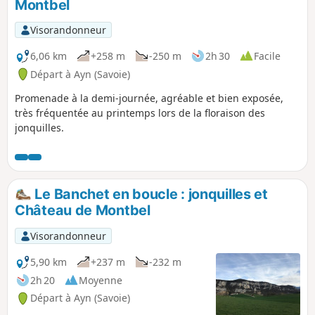
Montbel
Visorandonneur
6,06 km
+258 m
-250 m
2h 30
Facile
Départ à Ayn (Savoie)
Promenade à la demi-journée, agréable et bien exposée,
très fréquentée au printemps lors de la floraison des
jonquilles.
Le Banchet en boucle : jonquilles et
Château de Montbel
Visorandonneur
5,90 km
+237 m
-232 m
2h 20
Moyenne
Départ à Ayn (Savoie)