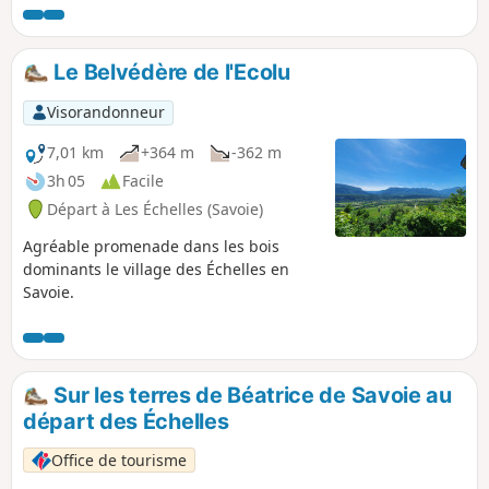
les grottes (sur le site touristique des
Grottes).
Le Belvédère de l'Ecolu
Visorandonneur
7,01 km
+364 m
-362 m
3h 05
Facile
Départ à Les Échelles (Savoie)
Agréable promenade dans les bois
dominants le village des Échelles en
Savoie.
Sur les terres de Béatrice de Savoie au
départ des Échelles
Office de tourisme