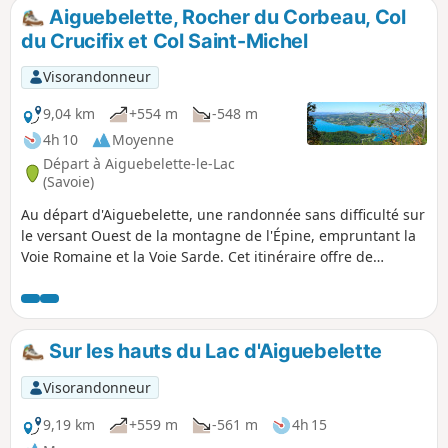
magique sur les lacs, le Granier et les Belledonnes, un
Aiguebelette, Rocher du Corbeau, Col
superbe parcours !
du Crucifix et Col Saint-Michel
Visorandonneur
9,04 km
+554 m
-548 m
4h 10
Moyenne
Départ à Aiguebelette-le-Lac
(Savoie)
Au départ d'Aiguebelette, une randonnée sans difficulté sur
le versant Ouest de la montagne de l'Épine, empruntant la
Voie Romaine et la Voie Sarde. Cet itinéraire offre de
nombreux points de vue sur le Lac d'Aiguebelette. Voir les
recommandations de prudence au (9).
Sur les hauts du Lac d'Aiguebelette
Visorandonneur
9,19 km
+559 m
-561 m
4h 15