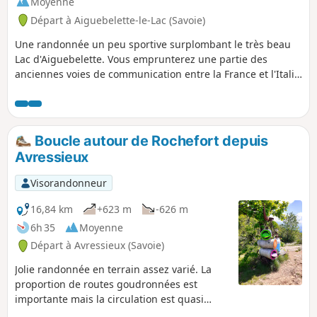
Moyenne
Départ à Aiguebelette-le-Lac (Savoie)
Une randonnée un peu sportive surplombant le très beau
Lac d'Aiguebelette. Vous emprunterez une partie des
anciennes voies de communication entre la France et l'Italie
et découvrirez la Grotte François 1er.
Boucle autour de Rochefort depuis
Avressieux
Visorandonneur
16,84 km
+623 m
-626 m
6h 35
Moyenne
Départ à Avressieux (Savoie)
Jolie randonnée en terrain assez varié. La
proportion de routes goudronnées est
importante mais la circulation est quasi
inexistante, sauf dans la montée du Col de