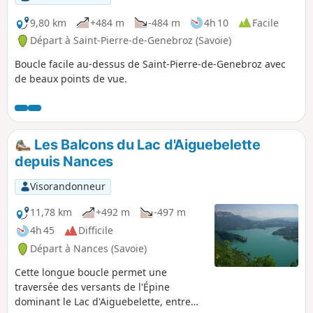
9,80 km
+484 m
-484 m
4h 10
Facile
Départ à Saint-Pierre-de-Genebroz (Savoie)
Boucle facile au-dessus de Saint-Pierre-de-Genebroz avec
de beaux points de vue.
Les Balcons du Lac d'Aiguebelette
depuis Nances
Visorandonneur
11,78 km
+492 m
-497 m
4h 45
Difficile
Départ à Nances (Savoie)
Cette longue boucle permet une
traversée des versants de l'Épine
dominant le Lac d'Aiguebelette, entre