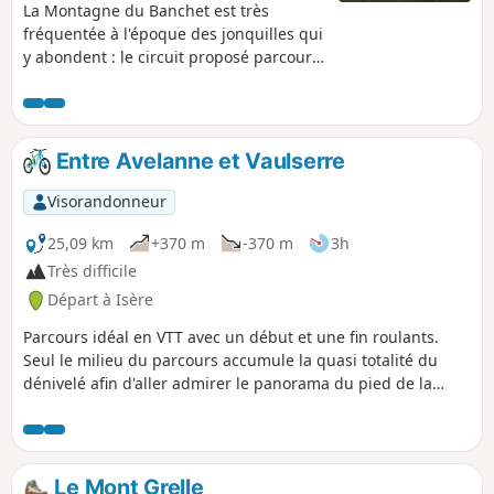
La Montagne du Banchet est très
fréquentée à l'époque des jonquilles qui
y abondent : le circuit proposé parcourt
le rebord de crête fleuri et s'étire
jusqu'aux ruines du fier Château de
Montbel.
Entre Avelanne et Vaulserre
Visorandonneur
25,09 km
+370 m
-370 m
3h
Très difficile
Départ à Isère
Parcours idéal en VTT avec un début et une fin roulants.
Seul le milieu du parcours accumule la quasi totalité du
dénivelé afin d'aller admirer le panorama du pied de la
statue du sacré coeur.
Le Mont Grelle