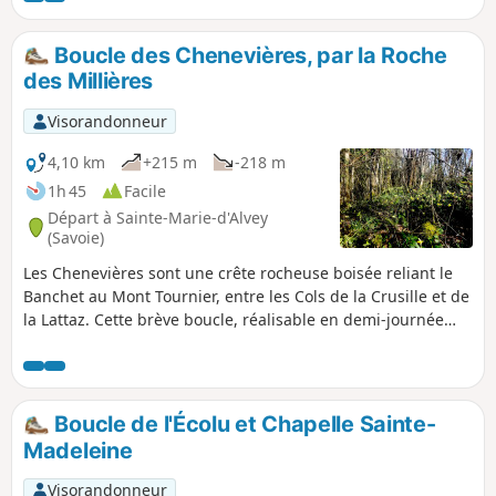
reposant. Ce versant du Mont Grelle est un dédale de
chemins forestiers, de voies de service EDF, et de sentiers :
Boucle des Chenevières, par la Roche
respectez scrupuleusement les indications du descriptif
des Millières
réalisé sur le terrain.
Visorandonneur
4,10 km
+215 m
-218 m
1h 45
Facile
Départ à Sainte-Marie-d'Alvey
(Savoie)
Les Chenevières sont une crête rocheuse boisée reliant le
Banchet au Mont Tournier, entre les Cols de la Crusille et de
la Lattaz. Cette brève boucle, réalisable en demi-journée
dans un cadre familial, passe par le point de vue de la
Pierre des Millières et de nombreux sites de jonquilles au
printemps.
Boucle de l'Écolu et Chapelle Sainte-
Madeleine
Visorandonneur