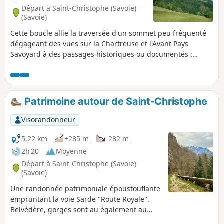
Départ à Saint-Christophe (Savoie)
(Savoie)
Cette boucle allie la traversée d'un sommet peu fréquenté
dégageant des vues sur la Chartreuse et l'Avant Pays
Savoyard à des passages historiques ou documentés :
montée par la Route Sarde et le Sentier du Beauvoir, retour
par le Circuit Béatrice de Savoie et la Voie Royale.
Patrimoine autour de Saint-Christophe
Visorandonneur
5,22 km
+285 m
-282 m
2h 20
Moyenne
Départ à Saint-Christophe (Savoie)
(Savoie)
Une randonnée patrimoniale époustouflante
empruntant la voie Sarde "Route Royale".
Belvédère, gorges sont au également au
programme. Possibilité également de visiter