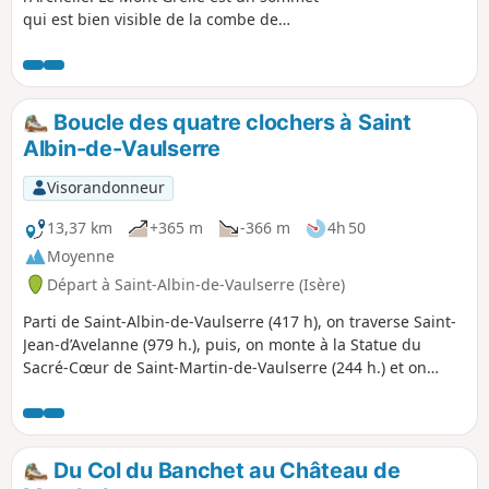
qui est bien visible de la combe de
Chambéry et du pays d'Aiguebelette. Il
est facilement repérable grâce ou à
cause des pylônes qui sont installés au
sommet. Vu de près ces pylônes ont
Boucle des quatre clochers à Saint
malgré tout fière allure, mais ils ne
Albin-de-Vaulserre
justifient pas à eux seuls le but de cette
randonnée, qui est intéressante par les
Visorandonneur
belvédères qu'elle offre sur le lac
d'Aiguebelette et la Chartreuse. Ajout
13,37 km
+365 m
-366 m
4h 50
modérateur au 18/08/2021 : un sentier
Moyenne
en (7) semble difficile à trouver. Voir les
Départ à Saint-Albin-de-Vaulserre (Isère)
commentaires en bas de cette fiche.
Utiliser un GPS ou l'application
Parti de Saint-Albin-de-Vaulserre (417 h), on traverse Saint-
Visorando pour trouver un passage
Jean-d’Avelanne (979 h.), puis, on monte à la Statue du
alternatif
Sacré-Cœur de Saint-Martin-de-Vaulserre (244 h.) et on
redescend par Saint-Bueil, (709 h.), après avoir eu de belles
vues sur les montagnes environnantes. N.B. Allergiques au
goudron s’abstenir. Le parcours est en grande partie sur
petites routes.
Du Col du Banchet au Château de