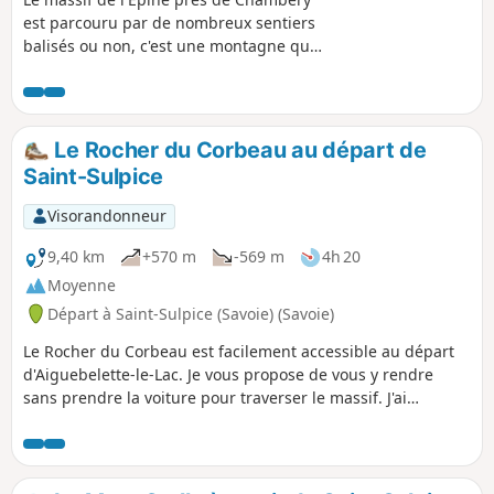
est parcouru par de nombreux sentiers
balisés ou non, c'est une montagne qui
de tout temps a vu passer les hommes.
Celle-ci est vivante avec des intérêts
économiques et touristiques.Voici un
petit circuit qui permet de découvrir
Le Rocher du Corbeau au départ de
quelques uns de ses attraits.
Saint-Sulpice
Visorandonneur
9,40 km
+570 m
-569 m
4h 20
Moyenne
Départ à Saint-Sulpice (Savoie) (Savoie)
Le Rocher du Corbeau est facilement accessible au départ
d'Aiguebelette-le-Lac. Je vous propose de vous y rendre
sans prendre la voiture pour traverser le massif. J'ai
volontairement allongé un peu la randonnée en lui ajoutant
un peu de dénivelé et en se donnant l'occasion de cheminer
dans ce massif et d'en découvrir deux cols et la grotte de
François 1er. C'est une randonnée que j'aime