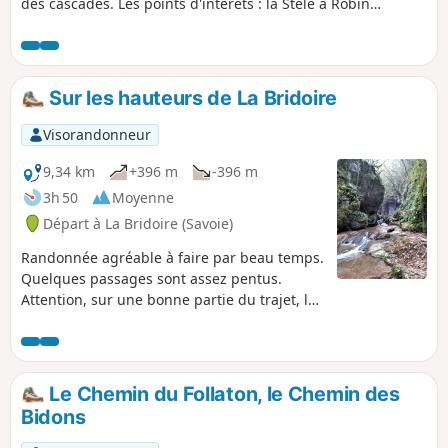
des cascades. Les points d'intérêts : la Stèle à Robin
(épisode tragique de la résistance), les gorges visibles de la
passerelle, la cascade, etc.
Sur les hauteurs de La Bridoire
Visorandonneur
9,34 km
+396 m
-396 m
3h 50
Moyenne
Départ à La Bridoire (Savoie)
Randonnée agréable à faire par beau temps.
Quelques passages sont assez pentus.
Attention, sur une bonne partie du trajet, le
balisage est quasi inexistant. Prenez vos
précautions, utilisez la carte ou la trace gps.
Le Chemin du Follaton, le Chemin des
Bidons