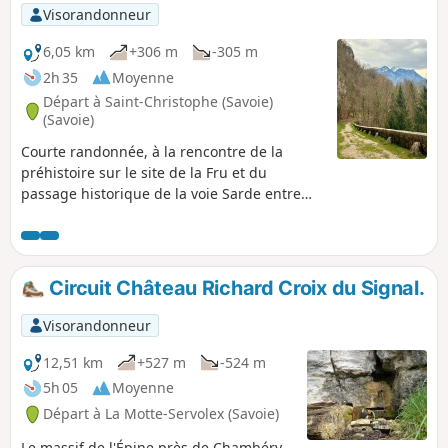
Visorandonneur
6,05 km
+306 m
-305 m
2h 35
Moyenne
Départ à Saint-Christophe (Savoie)
(Savoie)
Courte randonnée, à la rencontre de la
préhistoire sur le site de la Fru et du
passage historique de la voie Sarde entre
Lyon et Turin.
Circuit Château Richard Croix du Signal.
Visorandonneur
12,51 km
+527 m
-524 m
5h 05
Moyenne
Départ à La Motte-Servolex (Savoie)
Le massif de l'Épine près de Chambéry