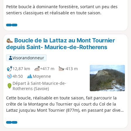
Petite boucle à dominante forestière, sortant un peu des
sentiers classiques et réalisable en toute saison.
Boucle de la Lattaz au Mont Tournier
depuis Saint- Maurice-de-Rotherens
Visorandonneur
12,87 km
+417 m
-413 m
4h 50
Moyenne
Départ à Saint-Maurice-de-
Rotherens (Savoie)
Cette boucle, réalisable en toute saison, fait parcourir la
crête de la Montagne du Tournier qui court du Col de la
Lattaz jusqu'au Mont Tournier (877m), en passant par divers
lieux caractéristiques de ce secteur, avec des vues
dégagées sur les massifs alentours.