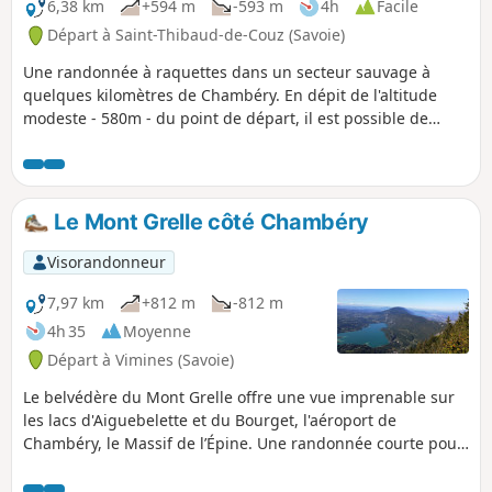
6,38 km
+594 m
-593 m
4h
Facile
Départ à Saint-Thibaud-de-Couz (Savoie)
Une randonnée à raquettes dans un secteur sauvage à
quelques kilomètres de Chambéry. En dépit de l'altitude
modeste - 580m - du point de départ, il est possible de
partir durant cet hiver 2012/2013 directement raquettes aux
pieds. Dans ce secteur sauvage de la Montagne de L'Épine
les traces d'animaux sont nombreuses.
Le Mont Grelle côté Chambéry
Visorandonneur
7,97 km
+812 m
-812 m
4h 35
Moyenne
Départ à Vimines (Savoie)
Le belvédère du Mont Grelle offre une vue imprenable sur
les lacs d'Aiguebelette et du Bourget, l'aéroport de
Chambéry, le Massif de l’Épine. Une randonnée courte pour
un dénivelé respectable qui s'effectue en majorité à
l'ombre. Une montée soutenue qui n'offre aucun passage