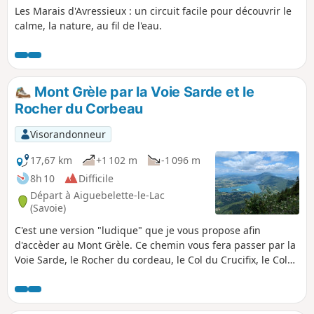
Les Marais d'Avressieux : un circuit facile pour découvrir le
calme, la nature, au fil de l'eau.
Mont Grèle par la Voie Sarde et le
Rocher du Corbeau
Visorandonneur
17,67 km
+1 102 m
-1 096 m
8h 10
Difficile
Départ à Aiguebelette-le-Lac
(Savoie)
C'est une version "ludique" que je vous propose afin
d'accèder au Mont Grèle. Ce chemin vous fera passer par la
Voie Sarde, le Rocher du cordeau, le Col du Crucifix, le Col
Saint-Michel et ensuite vous atteindrez le Mont Grèle avant
de redescendre et de découvrir la grotte François Ier. De
beaux paysages, une ambiance bucolique, une vue finale