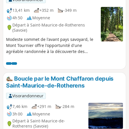
13,41 km
+352 m
-349 m
4h 50
Moyenne
Départ à Saint-Maurice-de-Rotherens
(Savoie)
Modeste sommet de l'avant pays savoyard, le
Mont Tournier offre l'opportunité d'une
agréable randonnée à la découverte des
vestiges du passé et de l'histoire de
l'ingénieur italien Galetti.
Boucle par le Mont Chaffaron depuis
Saint-Maurice-de-Rotherens
Visorandonneur
7,46 km
+291 m
-284 m
3h 00
Moyenne
Départ à Saint-Maurice-de-
Rotherens (Savoie)