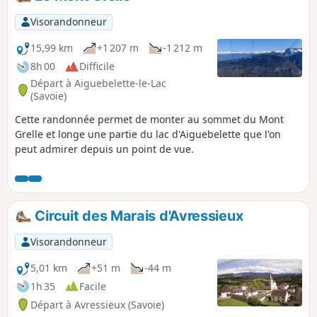
Visorandonneur
15,99 km
+1 207 m
-1 212 m
8h 00
Difficile
Départ à Aiguebelette-le-Lac
(Savoie)
Cette randonnée permet de monter au sommet du Mont
Grelle et longe une partie du lac d'Aiguebelette que l'on
peut admirer depuis un point de vue.
Circuit des Marais d'Avressieux
Visorandonneur
5,01 km
+51 m
-44 m
1h 35
Facile
Départ à Avressieux (Savoie)