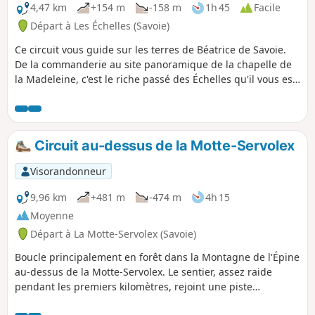
4,47 km
+154 m
-158 m
1h 45
Facile
Départ à Les Échelles (Savoie)
Ce circuit vous guide sur les terres de Béatrice de Savoie.
De la commanderie au site panoramique de la chapelle de
la Madeleine, c'est le riche passé des Échelles qu'il vous est
proposé de découvrir.
Circuit au-dessus de la Motte-Servolex
Visorandonneur
9,96 km
+481 m
-474 m
4h 15
Moyenne
Départ à La Motte-Servolex (Savoie)
Boucle principalement en forêt dans la Montagne de l'Épine
au-dessus de la Motte-Servolex. Le sentier, assez raide
pendant les premiers kilomètres, rejoint une piste
forestière qui descend vers le hameau des Cattis où l'on a