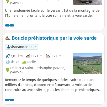
(Savoie)
Une randonnée facile sur le versant Est de la montagne de
l’Épine en empruntant la voie romaine et la voie sarde.
Boucle préhistorique par la voie sarde
Visorandonneur
3,61 km
+171 m
-171 m
1h 30
Facile
Départ à Saint-Christophe (Savoie)
(Savoie)
Remontez le temps de quelques siècles, voire quelques
milliers d'années, d'abord en découvrant la voie sarde
construite au XVIIe siècle, puis les chemins préhistoriques
sur la piste des Magdaléniens et des Aziliens. Attention un
chemin est fermé en hiver.