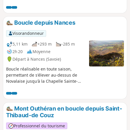
une montée plutôt rude et escarpée, et
un retour au niveau du lac. Il peut y
faire chaud les après-midi d'été mais
elle reste praticable jusque tard en
Boucle depuis Nances
arrière-saison, tant que la neige ne
descend pas au-dessous de 800m.
Visorandonneur
5,11 km
+293 m
-285 m
2h 20
Moyenne
Départ à Nances (Savoie)
Boucle réalisable en toute saison,
permettant de s'élever au-dessus de
Novalaise jusqu'à la Chapelle Sainte-
Rose, puis de se hisser aux anciennes
Villas Doria avant de traverser vers le
site de l'ancien château-fort de l'Épine
puis de redescendre dans la vallée.
Mont Outhéran en boucle depuis Saint-
Thibaud-de Couz
Professionnel du tourisme