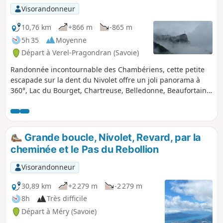
Visorandonneur
10,76 km
+866 m
-865 m
5h 35
Moyenne
Départ à Verel-Pragondran (Savoie)
Randonnée incontournable des Chambériens, cette petite
escapade sur la dent du Nivolet offre un joli panorama à
360°, Lac du Bourget, Chartreuse, Belledonne, Beaufortain
et Mont-Blanc.
Grande boucle, Nivolet, Revard, par la
cheminée et le Pas du Rebollion
Visorandonneur
30,89 km
+2 279 m
-2 279 m
8h
Très difficile
Départ à Méry (Savoie)