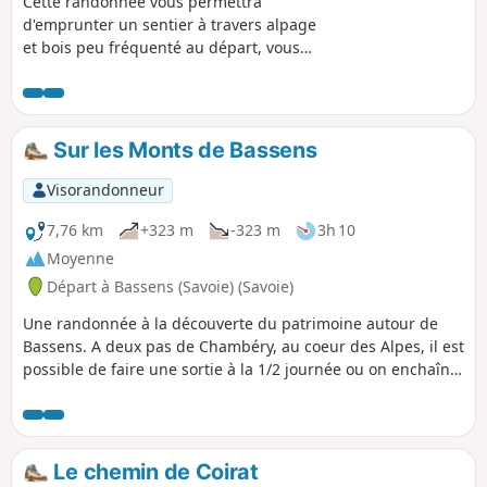
Cette randonnée vous permettra
d'emprunter un sentier à travers alpage
et bois peu fréquenté au départ, vous
offrira de magnifiques vues sur les
vallées et les massifs environnants.
Vous pourrez visiter grotte et cascades
avant d'arriver au sommet du Nivolet et
Sur les Monts de Bassens
de sa croix. En faisant attention aux
végétaux sur votre chemin, vous
Visorandonneur
pourrez peut-être admirer le rare et
protégé Lis Martagon.
7,76 km
+323 m
-323 m
3h 10
Moyenne
Départ à Bassens (Savoie) (Savoie)
Une randonnée à la découverte du patrimoine autour de
Bassens. A deux pas de Chambéry, au coeur des Alpes, il est
possible de faire une sortie à la 1/2 journée ou on enchaîne
des panoramas et des pages d'histoires locales.
Le chemin de Coirat