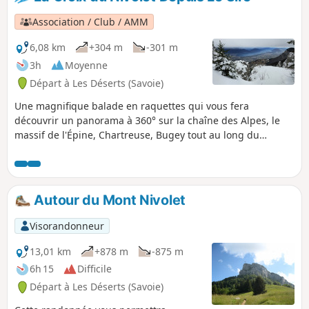
Association / Club / AMM
6,08 km
+304 m
-301 m
3h
Moyenne
Départ à Les Déserts (Savoie)
Une magnifique balade en raquettes qui vous fera
découvrir un panorama à 360° sur la chaîne des Alpes, le
massif de l'Épine, Chartreuse, Bugey tout au long du
parcours et en particulier à la Croix du Nivolet... La Croix du
Nivolet, destination finale qui surplombe fièrement
Chambéry. Le retour se fait par un cheminement identique
mais toujours différent compte tenu du paysage féerique
Autour du Mont Nivolet
par beau temps.
Visorandonneur
13,01 km
+878 m
-875 m
6h 15
Difficile
Départ à Les Déserts (Savoie)