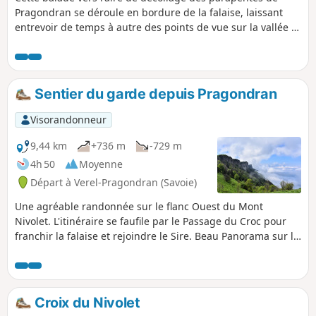
Pragondran se déroule en bordure de la falaise, laissant
entrevoir de temps à autre des points de vue sur la vallée et
le Lac du Bourget.
Sentier du garde depuis Pragondran
Visorandonneur
9,44 km
+736 m
-729 m
4h 50
Moyenne
Départ à Verel-Pragondran (Savoie)
Une agréable randonnée sur le flanc Ouest du Mont
Nivolet. L'itinéraire se faufile par le Passage du Croc pour
franchir la falaise et rejoindre le Sire. Beau Panorama sur la
région. Le Sentier du Garde faisait partie du réseau de
sentiers qui sillonnaient le flanc de la montagne et
permettait ainsi au garde forestier de parcourir l'étage
montagnard.
Croix du Nivolet