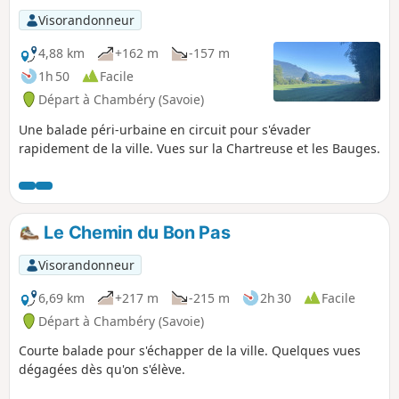
Visorandonneur
4,88 km
+162 m
-157 m
1h 50
Facile
Départ à Chambéry (Savoie)
Une balade péri-urbaine en circuit pour s'évader
rapidement de la ville. Vues sur la Chartreuse et les Bauges.
Le Chemin du Bon Pas
Visorandonneur
6,69 km
+217 m
-215 m
2h 30
Facile
Départ à Chambéry (Savoie)
Courte balade pour s'échapper de la ville. Quelques vues
dégagées dès qu'on s'élève.