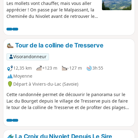
Les mollets vont chauffer, mais vous aller
apprécier ! On passe par le Malpassant, la
Cheminée du Nivolet avant de retrouver le
scabreux Pas du Rebollion et son arche.
Grosse journée, mais paysages magnifiques
et passages sportifs au programme. Tenir
compte du descriptif qui signale la
Tour de la colline de Tresserve
difficulté de certains passages.
Visorandonneur
12,35 km
+123 m
-127 m
3h 55
Moyenne
Départ à Viviers-du-Lac (Savoie)
Cette randonnée permet de découvrir le panorama sur le
Lac du Bourget depuis le village de Tresserve puis de faire
le tour de la colline de Tresserve et de profiter des plages
du lac le long de la piste cyclable.
La Croix du Nivolet Depuis Le Sire