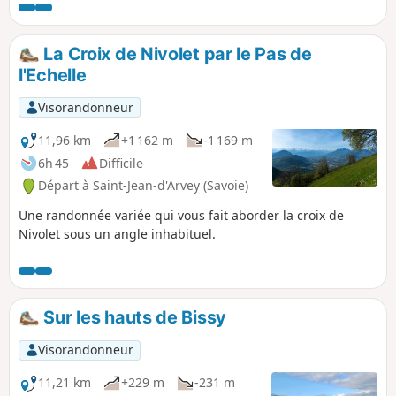
La Croix de Nivolet par le Pas de
l'Echelle
Visorandonneur
11,96 km
+1 162 m
-1 169 m
6h 45
Difficile
Départ à Saint-Jean-d'Arvey (Savoie)
Une randonnée variée qui vous fait aborder la croix de
Nivolet sous un angle inhabituel.
Sur les hauts de Bissy
Visorandonneur
11,21 km
+229 m
-231 m