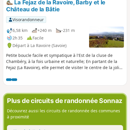
La Fejaz de la Ravoire, Barby et le
Château de la Bâtie
Visorandonneur
6,58 km
+240 m
-231 m
2h 35
Facile
Départ à La Ravoire (Savoie)
Petite boucle facile et sympatique à l'Est de la cluse de
Chambéry, à la fois urbaine et naturelle; En partant de la
Fejaz (La Ravoire), elle permet de visiter le centre de la jolie
Barby puis d'attaquer doucement les piémonts du massif
des Bauges par les Chavonnes et le Château de la Bâtie
jusqu'à atteindre les hauteurs surplombant le bout du
monde (Saint-Alban-Leysse) et la rivière de la Leysse.
Plus de circuits de randonnée Sonnaz
Découvrez aussi les circuits de randonnée des communes
à proximité