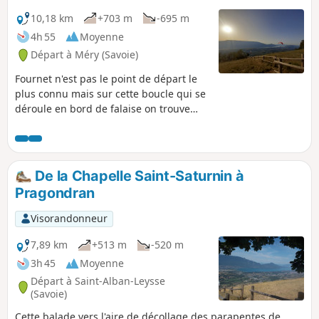
10,18 km
+703 m
-695 m
4h 55
Moyenne
Départ à Méry (Savoie)
Fournet n'est pas le point de départ le
plus connu mais sur cette boucle qui se
déroule en bord de falaise on trouve
des panoramas magnifiques et
diversifiés, en passant par l'aire de
décollage des parapentes.
De la Chapelle Saint-Saturnin à
Pragondran
Visorandonneur
7,89 km
+513 m
-520 m
3h 45
Moyenne
Départ à Saint-Alban-Leysse
(Savoie)
Cette balade vers l'aire de décollage des parapentes de