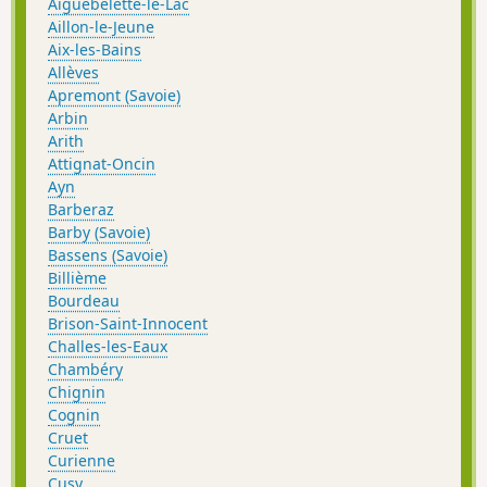
Aiguebelette-le-Lac
Aillon-le-Jeune
Aix-les-Bains
Allèves
Apremont (Savoie)
Arbin
Arith
Attignat-Oncin
Ayn
Barberaz
Barby (Savoie)
Bassens (Savoie)
Billième
Bourdeau
Brison-Saint-Innocent
Challes-les-Eaux
Chambéry
Chignin
Cognin
Cruet
Curienne
Cusy