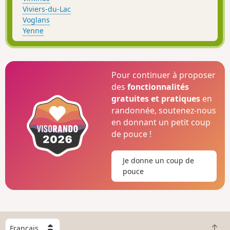
Viviers-du-Lac
Voglans
Yenne
Pour continuer à proposer
des
fonctionnalités
gratuites et pratiques
en
randonnée, soutenez-nous
en donnant un petit coup
de pouce !
Je donne un coup de
pouce
C