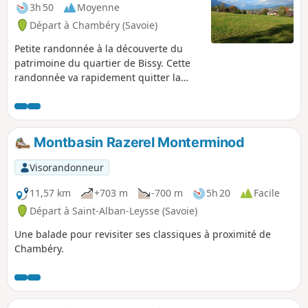
3h 50
Moyenne
Départ à Chambéry (Savoie)
Petite randonnée à la découverte du
patrimoine du quartier de Bissy. Cette
randonnée va rapidement quitter la
partie urbanisée pour sillonner chemins
et petites routes rurales.
Montbasin Razerel Monterminod
Visorandonneur
11,57 km
+703 m
-700 m
5h 20
Facile
Départ à Saint-Alban-Leysse (Savoie)
Une balade pour revisiter ses classiques à proximité de
Chambéry.