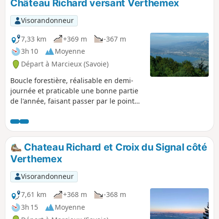
Château Richard versant Verthemex
Visorandonneur
7,33 km
+369 m
-367 m
3h 10
Moyenne
Départ à Marcieux (Savoie)
Boucle forestière, réalisable en demi-
journée et praticable une bonne partie
de l'année, faisant passer par le point
de vue de la Croix du Signal dominant la
Cluse de Chambéry et par les Échelles
de Chateau-Richard avec ses vues sur le
Lac d'Aiguebelette.
Chateau Richard et Croix du Signal côté
Verthemex
Visorandonneur
7,61 km
+368 m
-368 m
3h 15
Moyenne