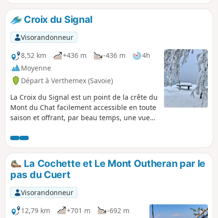
revenir par un parcours forestier au point de départ.
Prudence : le parcours de crêtes ne présente pas de
Croix du Signal
difficulté technique mais longe d'abruptes falaises à main
droite.
Visorandonneur
8,52 km
+436 m
-436 m
4h
Moyenne
Départ à Verthemex (Savoie)
La Croix du Signal est un point de la crête du
Mont du Chat facilement accessible en toute
saison et offrant, par beau temps, une vue
étendue. L'hiver, la montée la plus facile est
versant Ouest, depuis l'ancien stade de
neige de Verthemex.
La Cochette et Le Mont Outheran par le
pas du Cuert
Visorandonneur
12,79 km
+701 m
-692 m