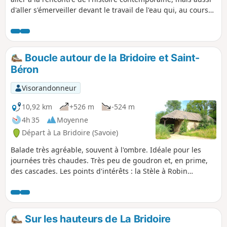
d'aller s'émerveiller devant le travail de l'eau qui, au cours
des millénaires, a façonné les curiosités géologiques de ce
qui est, maintenant, la Combe Grenand.Différents
panneaux de lecture, au long du parcours, dont une série
sous la forme d'un jeu pour les enfants.
Boucle autour de la Bridoire et Saint-
Béron
Visorandonneur
10,92 km
+526 m
-524 m
4h 35
Moyenne
Départ à La Bridoire (Savoie)
Balade très agréable, souvent à l'ombre. Idéale pour les
journées très chaudes. Très peu de goudron et, en prime,
des cascades. Les points d'intérêts : la Stèle à Robin
(épisode tragique de la résistance), les gorges visibles de la
passerelle, la cascade, etc.
Sur les hauteurs de La Bridoire