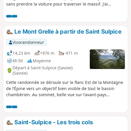
sans prendre la voiture pour traverser le massif. J'ai
volontairement allongé un peu la randonnée en lui ajoutant
un peu de dénivelé et en se donnant l'occasion de cheminer
dans ce massif et d'en découvrir deux cols et la grotte de
François 1er. C'est une randonnée que j'aime
Le Mont Grelle à partir de Saint Sulpice
particulièrement en hiver (quand il fait chaud je préfère
profiter des sommets plus hauts) mais surtout, étant
Visorandonneur
essentiellement en forêt, le manque de végétation permet
de profiter de plus de points de vue.
14,23 km
+976 m
-971 m
6h 50
Moyenne
Départ à Saint-Sulpice (Savoie)
(Savoie)
Cette randonnée se déroule sur le flanc Est de la Montagne
de l’Épine vers un objectif bien visible de tout le bassin
chambérien. Au sommet, belle vue sur l'avant-pays
savoyard et le Lac d'Aiguebelette, le Lac du Bourget est
également visible. L'itinéraire ne comporte pas de difficultés
d'orientation.
Saint-Sulpice - Les trois cols