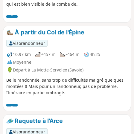
qui est bien visible de la combe de
Chambéry et du pays d'Aiguebelette. Il
est facilement repérable grâce ou à
cause des pylônes qui sont installés au
sommet. Vu de près ces pylônes ont
À partir du Col de l'Épine
malgré tout fière allure, mais ils ne
justifient pas à eux seuls le but de cette
Visorandonneur
randonnée, qui est intéressante par les
belvédères qu'elle offre sur le lac
10,97 km
+457 m
-464 m
4h 25
d'Aiguebelette et la Chartreuse. Ajout
Moyenne
modérateur au 18/08/2021 : un sentier
Départ à La Motte-Servolex (Savoie)
en (7) semble difficile à trouver. Voir les
commentaires en bas de cette fiche.
Belle randonnée, sans trop de difficultés malgré quelques
Utiliser un GPS ou l'application
montées !! Mais pour un randonneur, pas de problème.
Visorando pour trouver un passage
Itinéraire en partie ombragé.
alternatif
Raquette à l'Arce
Visorandonneur