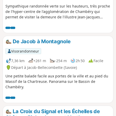
Sympathique randonnée verte sur les hauteurs, très proche
de l'hyper-centre de l'agglomération de Chambéry qui
permet de visiter la demeure de l'illustre Jean-Jacques
Rousseau et de parcourir les cascades du Nant du Pontet.
Cette randonnée permet de traverser à la fois les territoires
de Jacob-Bellecombette, Chambéry et Barberaz, et de
passer à la limite de la commune de Montagnole. Malgré sa
De Jacob à Montagnole
proximité avec la grande ville, l'essentiel du parcours est
dans les bois ou au travers des prés.
Visorandonneur
7,36 km
+261 m
-254 m
2h 50
Facile
Départ à Jacob-Bellecombette (Savoie)
Une petite balade facile aux portes de la ville et au pied du
Massif de la Chartreuse. Panorama sur le Bassin de
Chambéry.
La Croix du Signal et les Échelles de