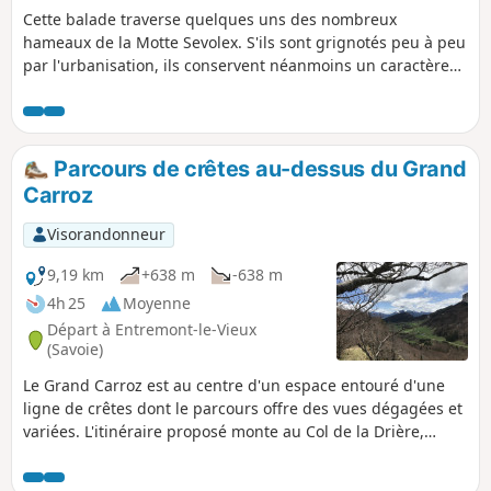
Cette balade traverse quelques uns des nombreux
hameaux de la Motte Sevolex. S'ils sont grignotés peu à peu
par l'urbanisation, ils conservent néanmoins un caractère
rural. Au détour des chemins, beaux points de vue sur les
Bauge et le Lac du Bourget.
Parcours de crêtes au-dessus du Grand
Carroz
Visorandonneur
9,19 km
+638 m
-638 m
4h 25
Moyenne
Départ à Entremont-le-Vieux
(Savoie)
Le Grand Carroz est au centre d'un espace entouré d'une
ligne de crêtes dont le parcours offre des vues dégagées et
variées. L'itinéraire proposé monte au Col de la Drière,
traverse le Mont Pellaz ou Lentille et le Col des Fontanettes
puis gravit la crête du Montfred en hors sentier avant de