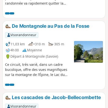
randonnée va rapidement quitter la
partie urbanisée pour sillonner chemins
et petites routes rurales.
De Montagnole au Pas de la Fosse
Visorandonneur
11,03 km
+310 m
-305 m
4h 00
Moyenne
Départ à Montagnole (Savoie)
Ce circuit, très varié, dans un cadre
bucolique, offre des vues magnifiques
sur la montagne de l’Épine, le Lac du
Bourget (et la Dent du Chat), ainsi que
les contreforts du Massif des Bauges,
sans oublier, vers le Sud, la vue vers la
Pointe de la Gorgeat, barrière d’entrée
Les cascades de Jacob-Bellecombette
de la Chartreuse.
Visorandonneur