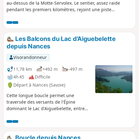
au-dessus de la Motte-Servolex. Le sentier, assez raide
pendant les premiers kilomètres, rejoint une piste
forestière qui descend vers le hameau des Cattis où l'on a
un panorama en direction du Lac du Bourget (au Nord-Est),
du Massif des Bauges (à l'Est) et la Cluse de Chambéry. Au
retour, après quelques passages sur route, on rejoint les
Les Balcons du Lac d'Aiguebelette
hameaux des Granges, du Villard et de Montaugier.
depuis Nances
Visorandonneur
11,78 km
+492 m
-497 m
4h 45
Difficile
Départ à Nances (Savoie)
Cette longue boucle permet une
traversée des versants de l'Épine
dominant le Lac d'Aiguebelette, entre
une montée plutôt rude et escarpée, et
un retour au niveau du lac. Il peut y
faire chaud les après-midi d'été mais
elle reste praticable jusque tard en
Boucle depuis Nances