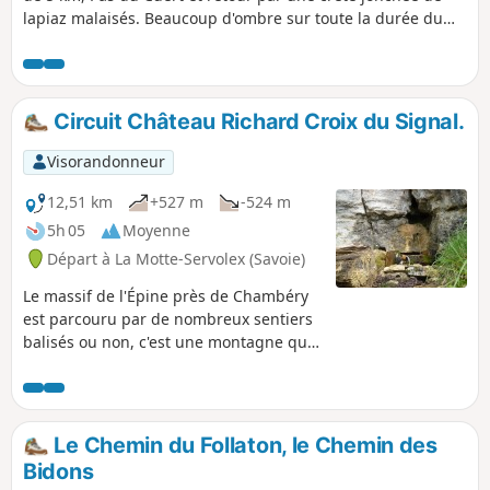
lapiaz malaisés. Beaucoup d'ombre sur toute la durée du
parcours (ouf!). Je la cote très difficile pour le Pas du Cuert,
la durée et la descente du plateau avec la fatigue.
Circuit Château Richard Croix du Signal.
Visorandonneur
12,51 km
+527 m
-524 m
5h 05
Moyenne
Départ à La Motte-Servolex (Savoie)
Le massif de l'Épine près de Chambéry
est parcouru par de nombreux sentiers
balisés ou non, c'est une montagne qui
de tout temps a vu passer les hommes.
Celle-ci est vivante avec des intérêts
économiques et touristiques.Voici un
petit circuit qui permet de découvrir
Le Chemin du Follaton, le Chemin des
quelques uns de ses attraits.
Bidons