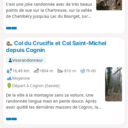
C'est une jolie randonnée avec de très beaux
points de vue sur la Chartreuse, sur la vallée
de Chambéry jusqu'au Lac du Bourget, sur
les Bauges, sur le Belledonne et même sur
le Mont Blanc par temps clair.
Col du Crucifix et Col Saint-Michel
depuis Cognin
Visorandonneur
16,49 km
+804 m
-810 m
7h 00
Moyenne
Départ à Cognin (Savoie)
De la ville à la montagne sans sa voiture. Une
randonnée longue mais en pente douce. Après
avoir quitté les dernières maisons de Cognin, la
première partie se fait à travers les champs, les
ruisseaux, les vaches, les chevaux, et les
pommiers, ce n'est qu'après Saint-Sulpice que