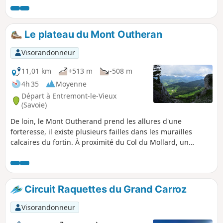
Le plateau du Mont Outheran
Visorandonneur
11,01 km
+513 m
-508 m
4h 35
Moyenne
Départ à Entremont-le-Vieux
(Savoie)
De loin, le Mont Outherand prend les allures d'une
forteresse, il existe plusieurs failles dans les murailles
calcaires du fortin. À proximité du Col du Mollard, un
sentier raide permet aux assaillants de vaincre les défenses
de l'ouvrage.
Circuit Raquettes du Grand Carroz
Visorandonneur