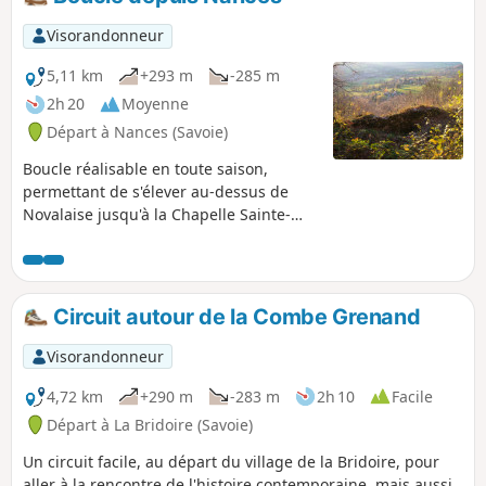
arrière-saison, tant que la neige ne
descend pas au-dessous de 800m.
Visorandonneur
5,11 km
+293 m
-285 m
2h 20
Moyenne
Départ à Nances (Savoie)
Boucle réalisable en toute saison,
permettant de s'élever au-dessus de
Novalaise jusqu'à la Chapelle Sainte-
Rose, puis de se hisser aux anciennes
Villas Doria avant de traverser vers le
site de l'ancien château-fort de l'Épine
puis de redescendre dans la vallée.
Circuit autour de la Combe Grenand
Visorandonneur
4,72 km
+290 m
-283 m
2h 10
Facile
Départ à La Bridoire (Savoie)
Un circuit facile, au départ du village de la Bridoire, pour
aller à la rencontre de l'histoire contemporaine, mais aussi