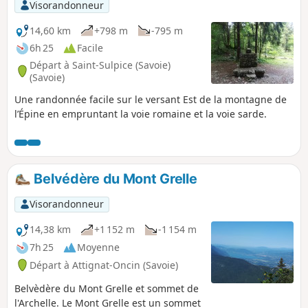
Visorandonneur
14,60 km
+798 m
-795 m
6h 25
Facile
Départ à Saint-Sulpice (Savoie)
(Savoie)
Une randonnée facile sur le versant Est de la montagne de
l’Épine en empruntant la voie romaine et la voie sarde.
Belvédère du Mont Grelle
Visorandonneur
14,38 km
+1 152 m
-1 154 m
7h 25
Moyenne
Départ à Attignat-Oncin (Savoie)
Belvèdère du Mont Grelle et sommet de
l'Archelle. Le Mont Grelle est un sommet