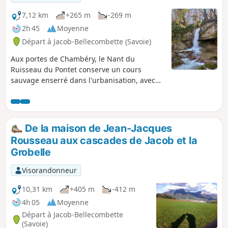
7,12 km
+265 m
-269 m
2h 45
Moyenne
Départ à Jacob-Bellecombette (Savoie)
Aux portes de Chambéry, le Nant du
Ruisseau du Pontet conserve un cours
sauvage enserré dans l'urbanisation, avec
ses cascades et ses canyons qui permettent
de composer une randonnée intéressante,
qui se prolonge sur le coteau de la Grobelle
pour des vues sur le Bassin Chambérien. Le
De la maison de Jean-Jacques
retour comporte évidemment des passages
Rousseau aux cascades de Jacob et la
routiers assez inévitables vu la configuration
Grobelle
des lieux.
Visorandonneur
10,31 km
+405 m
-412 m
4h 05
Moyenne
Départ à Jacob-Bellecombette
(Savoie)