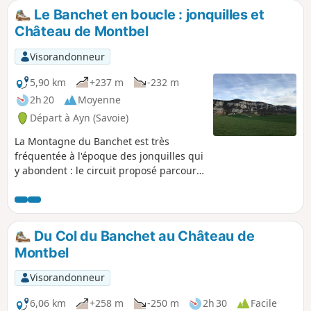
vous entrerez dans la forêt par l'ancienne Voie
Le Banchet en boucle : jonquilles et
Sarde qui, au XVIe siècle, remplaçât la voie
Château de Montbel
Romaine Vienne-Milan (50 Av JC) que vous
emprunterez en partie au retour du Col Saint-
Visorandonneur
Michel.
5,90 km
+237 m
-232 m
2h 20
Moyenne
Départ à Ayn (Savoie)
La Montagne du Banchet est très
fréquentée à l'époque des jonquilles qui
y abondent : le circuit proposé parcourt
le rebord de crête fleuri et s'étire
jusqu'aux ruines du fier Château de
Montbel.
Du Col du Banchet au Château de
Montbel
Visorandonneur
6,06 km
+258 m
-250 m
2h 30
Facile