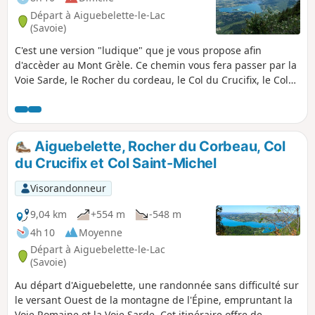
Départ à Aiguebelette-le-Lac
(Savoie)
C'est une version "ludique" que je vous propose afin
d'accèder au Mont Grèle. Ce chemin vous fera passer par la
Voie Sarde, le Rocher du cordeau, le Col du Crucifix, le Col
Saint-Michel et ensuite vous atteindrez le Mont Grèle avant
de redescendre et de découvrir la grotte François Ier. De
beaux paysages, une ambiance bucolique, une vue finale
magique sur les lacs, le Granier et les Belledonnes, un
Aiguebelette, Rocher du Corbeau, Col
superbe parcours !
du Crucifix et Col Saint-Michel
Visorandonneur
9,04 km
+554 m
-548 m
4h 10
Moyenne
Départ à Aiguebelette-le-Lac
(Savoie)
Au départ d'Aiguebelette, une randonnée sans difficulté sur
le versant Ouest de la montagne de l'Épine, empruntant la
Voie Romaine et la Voie Sarde. Cet itinéraire offre de