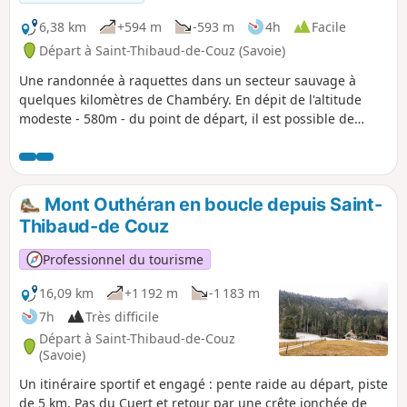
6,38 km
+594 m
-593 m
4h
Facile
Départ à Saint-Thibaud-de-Couz (Savoie)
Une randonnée à raquettes dans un secteur sauvage à
quelques kilomètres de Chambéry. En dépit de l'altitude
modeste - 580m - du point de départ, il est possible de
partir durant cet hiver 2012/2013 directement raquettes aux
pieds. Dans ce secteur sauvage de la Montagne de L'Épine
les traces d'animaux sont nombreuses.
Mont Outhéran en boucle depuis Saint-
Thibaud-de Couz
Professionnel du tourisme
16,09 km
+1 192 m
-1 183 m
7h
Très difficile
Départ à Saint-Thibaud-de-Couz
(Savoie)
Un itinéraire sportif et engagé : pente raide au départ, piste
de 5 km, Pas du Cuert et retour par une crête jonchée de