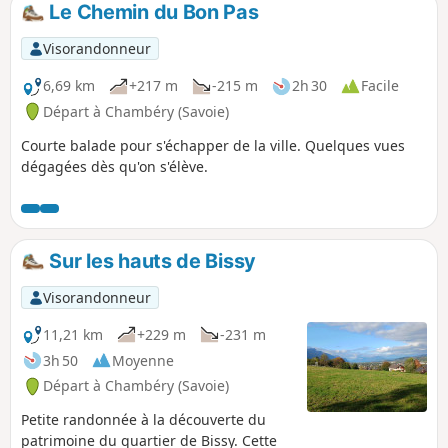
Le Chemin du Bon Pas
Visorandonneur
6,69 km
+217 m
-215 m
2h 30
Facile
Départ à Chambéry (Savoie)
Courte balade pour s'échapper de la ville. Quelques vues
dégagées dès qu'on s'élève.
Sur les hauts de Bissy
Visorandonneur
11,21 km
+229 m
-231 m
3h 50
Moyenne
Départ à Chambéry (Savoie)
Petite randonnée à la découverte du
patrimoine du quartier de Bissy. Cette