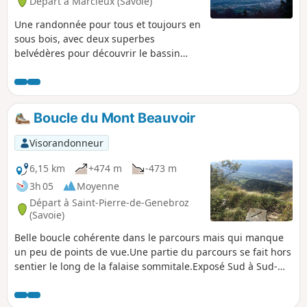
Départ à Marcieux (Savoie)
Une randonnée pour tous et toujours en
sous bois, avec deux superbes
belvédères pour découvrir le bassin
chambérien, les contreforts du massif
des Bauges, le nord de la Chartreuse
(Mont Granier) et, cerise sur le gâteau,
sa majesté le Mont Blanc. Une petite
Boucle du Mont Beauvoir
difficulté sous forme de trois échelles en
acier, que l'on peut contourner par un
Visorandonneur
autre chemin pour ne rien manquer.
6,15 km
+474 m
-473 m
3h 05
Moyenne
Départ à Saint-Pierre-de-Genebroz
(Savoie)
Belle boucle cohérente dans le parcours mais qui manque
un peu de points de vue.Une partie du parcours se fait hors
sentier le long de la falaise sommitale.Exposé Sud à Sud-
Ouest, puis Ouest pour la descente, entièrement en forêt,
cet itinéraire est à l'ombre, même si les buis ont fortement