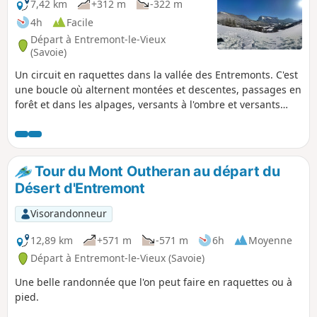
7,42 km
+312 m
-322 m
4h
Facile
Départ à Entremont-le-Vieux
(Savoie)
Un circuit en raquettes dans la vallée des Entremonts. C'est
une boucle où alternent montées et descentes, passages en
forêt et dans les alpages, versants à l'ombre et versants
ensoleillés, traversée du hameau du Grand Carroz avec
toujours quelques habitations.
Tour du Mont Outheran au départ du
Désert d'Entremont
Visorandonneur
12,89 km
+571 m
-571 m
6h
Moyenne
Départ à Entremont-le-Vieux (Savoie)
Une belle randonnée que l'on peut faire en raquettes ou à
pied.