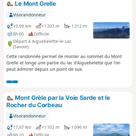
Le Mont Grelle
p
Visorandonneur
15,99 km
+1 207 m
-1 212 m
8h 00
Difficile
Départ à Aiguebelette-le-Lac
(Savoie)
Cette randonnée permet de monter au sommet du Mont
Grelle et longe une partie du lac d'Aiguebelette que l'on
peut admirer depuis un point de vue.
Mont Grèle par la Voie Sarde et le
Rocher du Corbeau
Visorandonneur
17,67 km
+1 102 m
-1 096 m
8h 10
Difficile