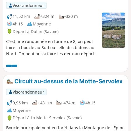
Visorandonneur
11,52 km
+324 m
-320 m
4h 15
Moyenne
Départ à Dullin (Savoie)
C'est une randonnée en forme de 8, on peut
faire la boucle au Sud ou celle des bidons au
Nord. On peut aussi faire les deux au départ
du centre du village de Dullin.
Circuit au-dessus de la Motte-Servolex
Visorandonneur
9,96 km
+481 m
-474 m
4h 15
Moyenne
Départ à La Motte-Servolex (Savoie)
Boucle principalement en forêt dans la Montagne de l'Épine