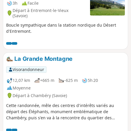
3h
Facile
Départ à Entremont-le-Vieux
(Savoie)
Boucle sympathique dans la station nordique du Désert
d'Entremont.
La Grande Montagne
Visorandonneur
12,07 km
+665 m
-625 m
5h 20
Moyenne
Départ à Chambéry (Savoie)
Cette randonnée, mêle des centres d'intérêts variés au
départ des Éléphants, monument emblématique de
Chambéry, puis s'en va à la rencontre du quartier des
Charmettes, cher à Jean-Jacques Rousseau. Plus haut, c'est
la Grande Montagne qui n'a rien à voir avec la haute