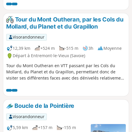
Tour du Mont Outheran, par les Cols du
Mollard, du Planet et du Grapillon
Visorandonneur
12,39 km
+524 m
-515 m
3h
Moyenne
Départ à Entremont-le-Vieux (Savoie)
Tour du Mont Outheran en VTT passant par les Cols du
Mollard, du Planet et du Grapillon, permettant donc de
visiter ses différentes faces avec des dénivelés relativement
limités car l'itinéraire ne redescend jamais très bas.
Boucle de la Pointière
Visorandonneur
5,59 km
+157 m
-155 m