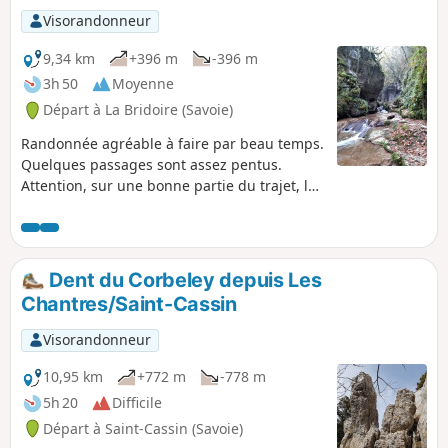
Visorandonneur
9,34 km
+396 m
-396 m
3h 50
Moyenne
Départ à La Bridoire (Savoie)
Randonnée agréable à faire par beau temps.
Quelques passages sont assez pentus.
Attention, sur une bonne partie du trajet, le
balisage est quasi inexistant. Prenez vos
précautions, utilisez la carte ou la trace gps.
Dent du Corbeley depuis Les
Chantres/Saint-Cassin
Visorandonneur
10,95 km
+772 m
-778 m
5h 20
Difficile
Départ à Saint-Cassin (Savoie)