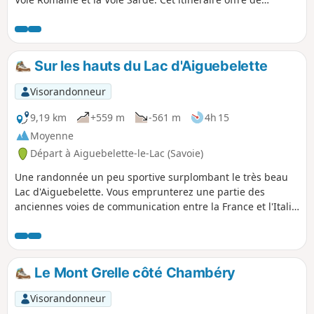
nombreux points de vue sur le Lac d'Aiguebelette. Voir les
recommandations de prudence au (9).
Sur les hauts du Lac d'Aiguebelette
Visorandonneur
9,19 km
+559 m
-561 m
4h 15
Moyenne
Départ à Aiguebelette-le-Lac (Savoie)
Une randonnée un peu sportive surplombant le très beau
Lac d'Aiguebelette. Vous emprunterez une partie des
anciennes voies de communication entre la France et l'Italie
et découvrirez la Grotte François 1er.
Le Mont Grelle côté Chambéry
Visorandonneur