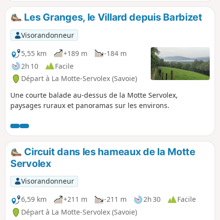
été atteints par la pyrale. Attention : le 04 août 2026, un
utilisateur écrit => Boucle non faisable suite arrêté
Les Granges, le Villard depuis Barbizet
municipal : sentier impraticable.
Visorandonneur
5,55 km
+189 m
-184 m
2h 10
Facile
Départ à La Motte-Servolex (Savoie)
Une courte balade au-dessus de la Motte Servolex,
paysages ruraux et panoramas sur les environs.
Circuit dans les hameaux de la Motte
Servolex
Visorandonneur
6,59 km
+211 m
-211 m
2h 30
Facile
Départ à La Motte-Servolex (Savoie)