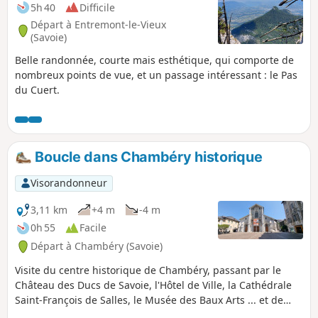
5h 40
Difficile
Départ à Entremont-le-Vieux
(Savoie)
Belle randonnée, courte mais esthétique, qui comporte de
nombreux points de vue, et un passage intéressant : le Pas
du Cuert.
Boucle dans Chambéry historique
Visorandonneur
3,11 km
+4 m
-4 m
0h 55
Facile
Départ à Chambéry (Savoie)
Visite du centre historique de Chambéry, passant par le
Château des Ducs de Savoie, l'Hôtel de Ville, la Cathédrale
Saint-François de Salles, le Musée des Baux Arts ... et de
petits passages piétons originaux. Très agréable circuit.