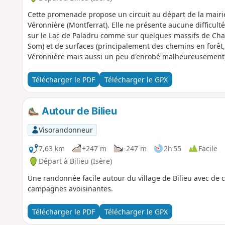
Cette promenade propose un circuit au départ de la mairie 
Véronnière (Montferrat). Elle ne présente aucune difficulté
sur le Lac de Paladru comme sur quelques massifs de Cha
Som) et de surfaces (principalement des chemins en forêt
Véronnière mais aussi un peu d'enrobé malheureusement)
Télécharger le PDF
Télécharger le GPX
Autour de Bilieu
Visorandonneur
7,63 km
+247 m
-247 m
2h 55
Facile
Départ à Bilieu (Isère)
Une randonnée facile autour du village de Bilieu avec de c
campagnes avoisinantes.
Télécharger le PDF
Télécharger le GPX