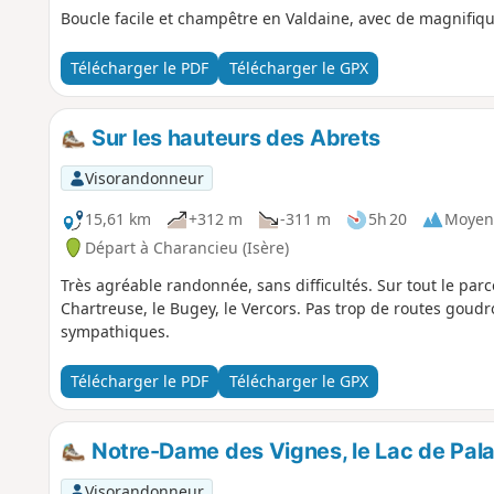
Boucle facile et champêtre en Valdaine, avec de magnifiqu
Télécharger le PDF
Télécharger le GPX
Sur les hauteurs des Abrets
Visorandonneur
15,61 km
+312 m
-311 m
5h 20
Moyen
Départ à Charancieu (Isère)
Très agréable randonnée, sans difficultés. Sur tout le parc
Chartreuse, le Bugey, le Vercors. Pas trop de routes goud
sympathiques.
Télécharger le PDF
Télécharger le GPX
Notre-Dame des Vignes, le Lac de Palad
Visorandonneur