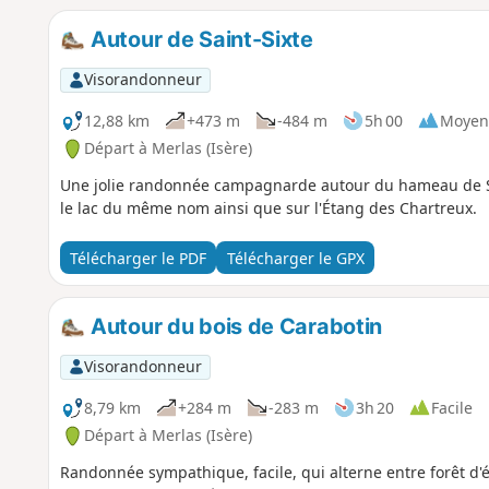
Autour de Saint-Sixte
Visorandonneur
12,88 km
+473 m
-484 m
5h 00
Moyen
Départ à Merlas (Isère)
Une jolie randonnée campagnarde autour du hameau de Sain
le lac du même nom ainsi que sur l'Étang des Chartreux.
Télécharger le PDF
Télécharger le GPX
Autour du bois de Carabotin
Visorandonneur
8,79 km
+284 m
-283 m
3h 20
Facile
Départ à Merlas (Isère)
Randonnée sympathique, facile, qui alterne entre forêt d'