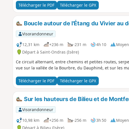
Télécharger le PDF
Télécharger le GPX
Boucle autour de l'Étang du Vivier au 
Visorandonneur
12,31 km
+236 m
-231 m
4h 10
Moyen
Départ à Saint-Ondras (Isère)
Ce circuit alternant, entre chemins et petites routes, serpe
vue sur la vallée de la Bourbre, du Dauphiné, et sur les m
Télécharger le PDF
Télécharger le GPX
Sur les hauteurs de Bilieu et de Montfe
Visorandonneur
10,98 km
+256 m
-256 m
3h 50
Moyen
Départ à Bilieu (Isère)