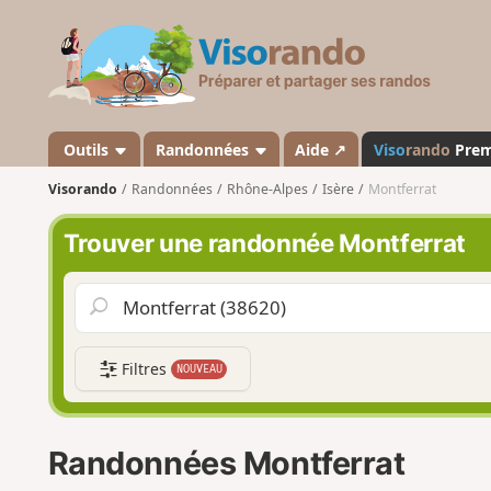
V
i
s
o
r
a
Outils
Randonnées
Aide ↗
Viso
rando
Pre
n
Visorando
Randonnées
Rhône-Alpes
Isère
Montferrat
d
o
Trouver une randonnée Montferrat
Filtres
NOUVEAU
Randonnées Montferrat