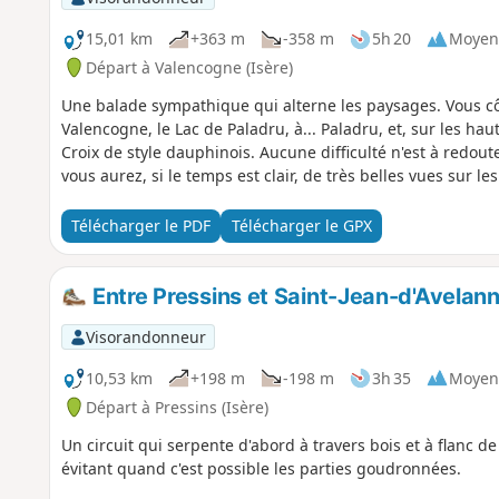
15,01 km
+363 m
-358 m
5h 20
Moyen
Départ à Valencogne (Isère)
Une balade sympathique qui alterne les paysages. Vous c
Valencogne, le Lac de Paladru, à... Paladru, et, sur les hau
Croix de style dauphinois. Aucune difficulté n'est à redout
vous aurez, si le temps est clair, de très belles vues sur 
Télécharger le PDF
Télécharger le GPX
Entre Pressins et Saint-Jean-d'Avelan
Visorandonneur
10,53 km
+198 m
-198 m
3h 35
Moyen
Départ à Pressins (Isère)
Un circuit qui serpente d'abord à travers bois et à flanc de 
évitant quand c'est possible les parties goudronnées.