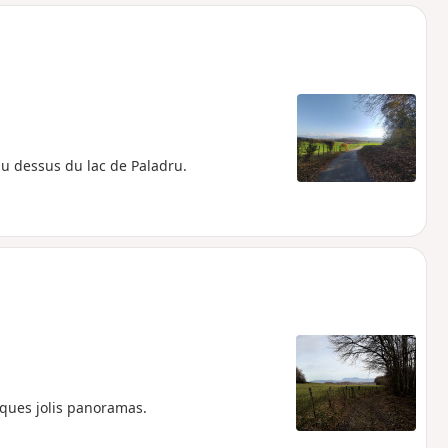
o
a
i
m
p
au dessus du lac de Paladru.
lques jolis panoramas.