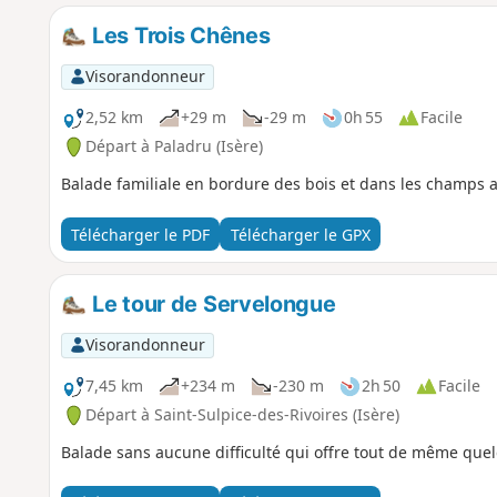
Les Trois Chênes
Visorandonneur
2,52 km
+29 m
-29 m
0h 55
Facile
Départ à Paladru (Isère)
Balade familiale en bordure des bois et dans les champs 
Télécharger le PDF
Télécharger le GPX
Le tour de Servelongue
Visorandonneur
7,45 km
+234 m
-230 m
2h 50
Facile
Départ à Saint-Sulpice-des-Rivoires (Isère)
Balade sans aucune difficulté qui offre tout de même que