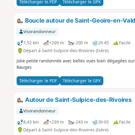
Télécharger le PDF
Télécharger le GPX
Boucle autour de Saint-Geoire-en-Val
Visorandonneur
7,52 km
+209 m
-200 m
2h 45
Facile
Départ à Saint-Sulpice-des-Rivoires (Isère)
Jolie petite randonnée avec belles vues bien dégagées sur 
Bauges
Télécharger le PDF
Télécharger le GPX
Autour de Saint-Sulpice-des-Rivoires
Visorandonneur
8,43 km
+239 m
-243 m
3h 05
Facile
Départ à Saint-Sulpice-des-Rivoires (Isère)