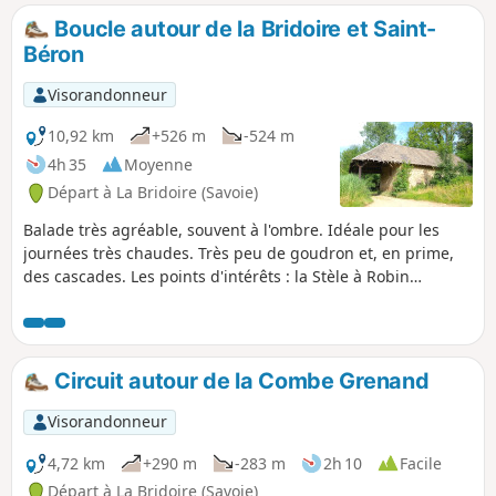
Boucle autour de la Bridoire et Saint-
Béron
Visorandonneur
10,92 km
+526 m
-524 m
4h 35
Moyenne
Départ à La Bridoire (Savoie)
Balade très agréable, souvent à l'ombre. Idéale pour les
journées très chaudes. Très peu de goudron et, en prime,
des cascades. Les points d'intérêts : la Stèle à Robin
(épisode tragique de la résistance), les gorges visibles de la
passerelle, la cascade, etc.
Circuit autour de la Combe Grenand
Visorandonneur
4,72 km
+290 m
-283 m
2h 10
Facile
Départ à La Bridoire (Savoie)