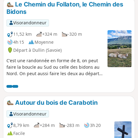
sommet. Vu de près ces pylônes ont
Le Chemin du Follaton, le Chemin des
malgré tout fière allure, mais ils ne
Bidons
justifient pas à eux seuls le but de cette
randonnée, qui est intéressante par les
Visorandonneur
belvédères qu'elle offre sur le lac
d'Aiguebelette et la Chartreuse. Ajout
11,52 km
+324 m
-320 m
modérateur au 18/08/2021 : un sentier
4h 15
Moyenne
en (7) semble difficile à trouver. Voir les
Départ à Dullin (Savoie)
commentaires en bas de cette fiche.
Utiliser un GPS ou l'application
C'est une randonnée en forme de 8, on peut
Visorando pour trouver un passage
faire la boucle au Sud ou celle des bidons au
alternatif
Nord. On peut aussi faire les deux au départ
du centre du village de Dullin.
Autour du bois de Carabotin
Visorandonneur
8,79 km
+284 m
-283 m
3h 20
Facile