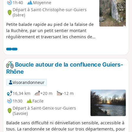
1h 40
Moyenne
Départ à Saint-Christophe-sur-Guiers
(Isère)
Petite balade rapide au pied de la falaise de
la Ruchère, par un petit sentier montant
régulièrement et traversant les chemins des
bœufs que l'on prend à la descente. Permet
d'accéder à l'impressionnante Pierre de
Onze Heures et à la fontaine Barthélemy
toujours alimentée, sur un sentier
Boucle autour de la confluence Guiers-
exclusivement en forêt.
Rhône
Visorandonneur
16,34 km
+20 m
-12 m
1h30
Facile
Départ à Saint-Genix-sur-Guiers
(Savoie)
Balade sans difficulté ni dénivellation sensible, accessible à
tous. La randonnée se déroule sur trois départements, pour