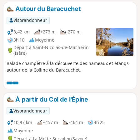
puis de redescendre dans la vallée.
Autour du Baracuchet
Visorandonneur
8,42 km
+273 m
-270 m
3h 10
Moyenne
Départ à Saint-Nicolas-de-Macherin
(Isère)
Balade champêtre à la découverte des hameaux et étangs
autour de la Colline du Baracuchet.
À partir du Col de l'Épine
Visorandonneur
10,97 km
+457 m
-464 m
4h 25
Moyenne
Départ à La Motte-Servolex (Savoie)