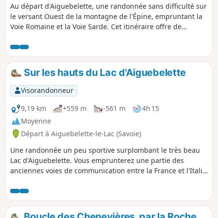
Au départ d'Aiguebelette, une randonnée sans difficulté sur
le versant Ouest de la montagne de l'Épine, empruntant la
Voie Romaine et la Voie Sarde. Cet itinéraire offre de
nombreux points de vue sur le Lac d'Aiguebelette. Voir les
recommandations de prudence au (9).
Sur les hauts du Lac d'Aiguebelette
Visorandonneur
9,19 km
+559 m
-561 m
4h 15
Moyenne
Départ à Aiguebelette-le-Lac (Savoie)
Une randonnée un peu sportive surplombant le très beau
Lac d'Aiguebelette. Vous emprunterez une partie des
anciennes voies de communication entre la France et l'Italie
et découvrirez la Grotte François 1er.
Boucle des Chenevières, par la Roche