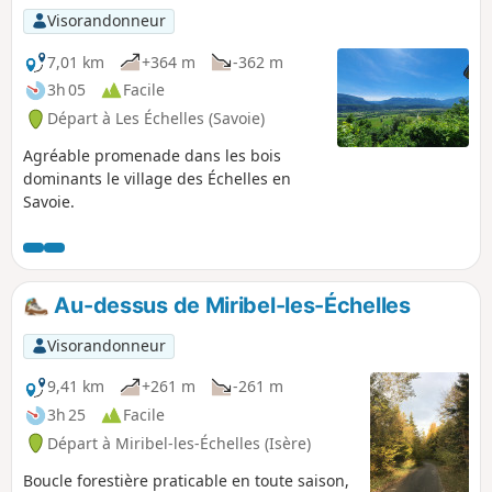
Visorandonneur
7,01 km
+364 m
-362 m
3h 05
Facile
Départ à Les Échelles (Savoie)
Agréable promenade dans les bois
dominants le village des Échelles en
Savoie.
Au-dessus de Miribel-les-Échelles
Visorandonneur
9,41 km
+261 m
-261 m
3h 25
Facile
Départ à Miribel-les-Échelles (Isère)
Boucle forestière praticable en toute saison,