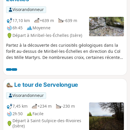
Visorandonneur
17,10 km
+639 m
-639 m
6h 45
Moyenne
Départ à Miribel-les-Échelles (Isère)
Partez à la découverte des curiosités géologiques dans la
forêt au-dessus de Miribel-les-Échelles en direction du Col
des Mille Martyrs. De nombreuses croix, certaines récentes,
d'autres anciennes et chargées d'histoire, jalonnent cet
itinéraire. En d'autres endroits dégagés vous aurez un
panorama sur la Chartreuse et la plaine en direction des
Échelles et Saint-Laurent du Pont. Pour essayer d'éviter le
Le tour de Servelongue
plus possible les routes, vous emprunterez certains sentiers
au cœur de la forêt qui ne sont pas toujours figurés sur la
Visorandonneur
carte IGN.
7,45 km
+234 m
-230 m
2h 50
Facile
Départ à Saint-Sulpice-des-Rivoires
(Isère)