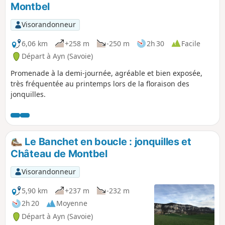
Montbel
Visorandonneur
6,06 km
+258 m
-250 m
2h 30
Facile
Départ à Ayn (Savoie)
Promenade à la demi-journée, agréable et bien exposée,
très fréquentée au printemps lors de la floraison des
jonquilles.
Le Banchet en boucle : jonquilles et
Château de Montbel
Visorandonneur
5,90 km
+237 m
-232 m
2h 20
Moyenne
Départ à Ayn (Savoie)