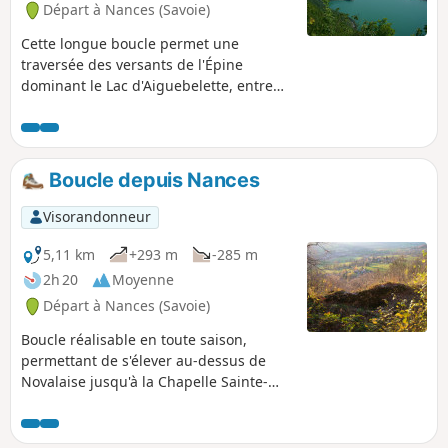
Départ à Nances (Savoie)
Cette longue boucle permet une
traversée des versants de l'Épine
dominant le Lac d'Aiguebelette, entre
une montée plutôt rude et escarpée, et
un retour au niveau du lac. Il peut y
faire chaud les après-midi d'été mais
elle reste praticable jusque tard en
Boucle depuis Nances
arrière-saison, tant que la neige ne
descend pas au-dessous de 800m.
Visorandonneur
5,11 km
+293 m
-285 m
2h 20
Moyenne
Départ à Nances (Savoie)
Boucle réalisable en toute saison,
permettant de s'élever au-dessus de
Novalaise jusqu'à la Chapelle Sainte-
Rose, puis de se hisser aux anciennes
Villas Doria avant de traverser vers le
site de l'ancien château-fort de l'Épine