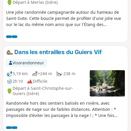
Départ à Merlas (Isère)
Une jolie randonnée campagnarde autour du hameau de
Saint-Sixte. Cette boucle permet de profiter d'une jolie vue
sur le lac du même nom ainsi que sur l'Étang des
Chartreux.
Dans les entrailles du Guiers Vif
Visorandonneur
5,19 km
+244 m
-238 m
2h 10
Difficile
Départ à Saint-Christophe-sur-
Guiers (Isère)
Randonnée hors des sentiers balisés en rivière, avec
passages de nage sur de faibles distances. Attention : *
Impossible d'éviter les passages à la nage ! ; * Une fois
engagé dans la rivière, demi-tour impossible jusqu'à la
sortie des gorges ; * Ne pas s'aventurer sur cette