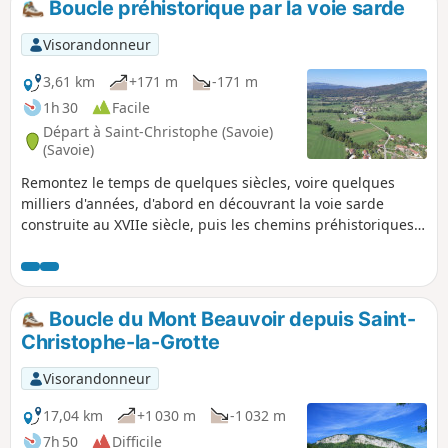
Boucle préhistorique par la voie sarde
Visorandonneur
3,61 km
+171 m
-171 m
1h 30
Facile
Départ à Saint-Christophe (Savoie)
(Savoie)
Remontez le temps de quelques siècles, voire quelques
milliers d'années, d'abord en découvrant la voie sarde
construite au XVIIe siècle, puis les chemins préhistoriques
sur la piste des Magdaléniens et des Aziliens. Attention un
chemin est fermé en hiver.
Boucle du Mont Beauvoir depuis Saint-
Christophe-la-Grotte
Visorandonneur
17,04 km
+1 030 m
-1 032 m
7h 50
Difficile