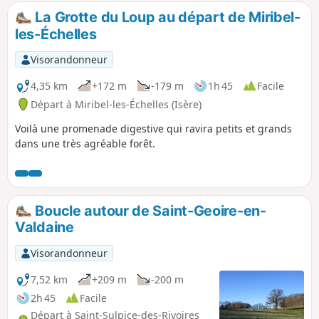
compliquée; elle peut être évitée en
La Grotte du Loup au départ de Miribel-
rejoignant le Col du Banchet, puis rejoindre
les-Échelles
le Banchet par la route.
Visorandonneur
4,35 km
+172 m
-179 m
1h 45
Facile
Départ à Miribel-les-Échelles (Isère)
Voilà une promenade digestive qui ravira petits et grands
dans une très agréable forêt.
Boucle autour de Saint-Geoire-en-
Valdaine
Visorandonneur
7,52 km
+209 m
-200 m
2h 45
Facile
Départ à Saint-Sulpice-des-Rivoires