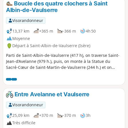
Boucle des quatre clochers à Saint
p
Albin-de-Vaulserre
Visorandonneur
13,37 km
+365 m
-366 m
4h 50
Moyenne
Départ à Saint-Albin-de-Vaulserre (Isère)
Parti de Saint-Albin-de-Vaulserre (417 h), on traverse Saint-
Jean-d’Avelanne (979 h.), puis, on monte à la Statue du
Sacré-Cœur de Saint-Martin-de-Vaulserre (244 h.) et on
redescend par Saint-Bueil, (709 h.), après avoir eu de belles
vues sur les montagnes environnantes. N.B. Allergiques au
goudron s’abstenir. Le parcours est en grande partie sur
petites routes.
Entre Avelanne et Vaulserre
Visorandonneur
25,09 km
+370 m
-370 m
3h
Très difficile