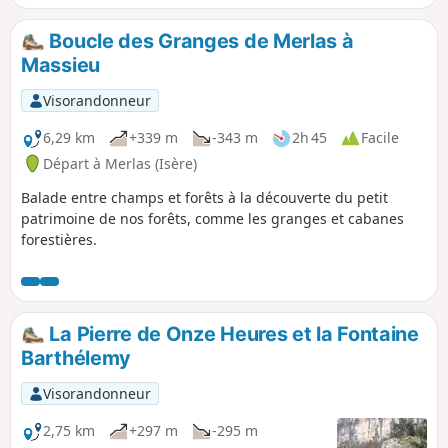
randonnée en cas de crue, période de forte pluviosité, de
risques d'orages, en période de fonte des neiges ; * L'eau
Boucle des Granges de Merlas à
du Guiers Vif est souvent très froide, même en été, prévoir
Massieu
une combinaison si besoin.
Visorandonneur
6,29 km
+339 m
-343 m
2h 45
Facile
Départ à Merlas (Isère)
Balade entre champs et forêts à la découverte du petit
patrimoine de nos forêts, comme les granges et cabanes
forestières.
La Pierre de Onze Heures et la Fontaine
Barthélemy
Visorandonneur
2,75 km
+297 m
-295 m