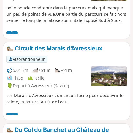
Belle boucle cohérente dans le parcours mais qui manque
un peu de points de vue.Une partie du parcours se fait hors
sentier le long de la falaise sommitale.Exposé Sud à Sud-
Ouest, puis Ouest pour la descente, entièrement en forêt,
cet itinéraire est à l'ombre, même si les buis ont fortement
été atteints par la pyrale. Attention : le 04 août 2026, un
utilisateur écrit => Boucle non faisable suite arrêté
Circuit des Marais d'Avressieux
municipal : sentier impraticable.
Visorandonneur
5,01 km
+51 m
-44 m
1h 35
Facile
Départ à Avressieux (Savoie)
Les Marais d'Avressieux : un circuit facile pour découvrir le
calme, la nature, au fil de l'eau.
Du Col du Banchet au Château de