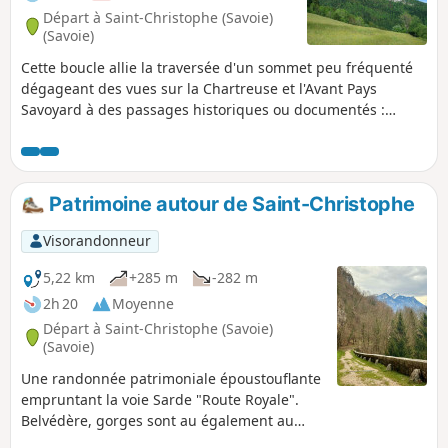
Départ à Saint-Christophe (Savoie)
(Savoie)
Cette boucle allie la traversée d'un sommet peu fréquenté
dégageant des vues sur la Chartreuse et l'Avant Pays
Savoyard à des passages historiques ou documentés :
montée par la Route Sarde et le Sentier du Beauvoir, retour
par le Circuit Béatrice de Savoie et la Voie Royale.
Patrimoine autour de Saint-Christophe
Visorandonneur
5,22 km
+285 m
-282 m
2h 20
Moyenne
Départ à Saint-Christophe (Savoie)
(Savoie)
Une randonnée patrimoniale époustouflante
empruntant la voie Sarde "Route Royale".
Belvédère, gorges sont au également au
programme. Possibilité également de visiter