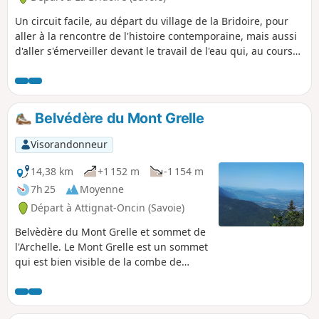
Un circuit facile, au départ du village de la Bridoire, pour
aller à la rencontre de l'histoire contemporaine, mais aussi
d'aller s'émerveiller devant le travail de l'eau qui, au cours
des millénaires, a façonné les curiosités géologiques de ce
qui est, maintenant, la Combe Grenand.Différents
panneaux de lecture, au long du parcours, dont une série
sous la forme d'un jeu pour les enfants.
Belvédère du Mont Grelle
Visorandonneur
14,38 km
+1 152 m
-1 154 m
7h 25
Moyenne
Départ à Attignat-Oncin (Savoie)
Belvèdère du Mont Grelle et sommet de
l'Archelle. Le Mont Grelle est un sommet
qui est bien visible de la combe de
Chambéry et du pays d'Aiguebelette. Il
est facilement repérable grâce ou à
cause des pylônes qui sont installés au