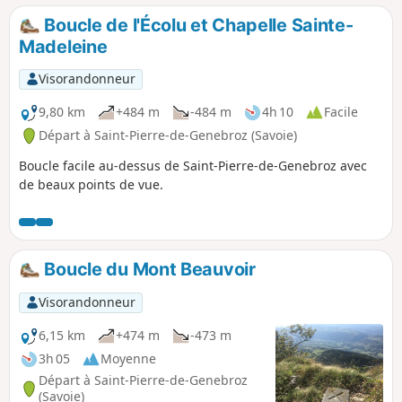
Boucle de l'Écolu et Chapelle Sainte-
Madeleine
Visorandonneur
9,80 km
+484 m
-484 m
4h 10
Facile
Départ à Saint-Pierre-de-Genebroz (Savoie)
Boucle facile au-dessus de Saint-Pierre-de-Genebroz avec
de beaux points de vue.
Boucle du Mont Beauvoir
Visorandonneur
6,15 km
+474 m
-473 m
3h 05
Moyenne
Départ à Saint-Pierre-de-Genebroz
(Savoie)