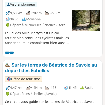
Visorandonneur
9,53 km
+282 m
-276 m
3h 30
Moyenne
Départ à Miribel-les-Échelles (Isère)
Le Col des Mille Martyrs est un col
routier bien connu des cyclistes mais les
randonneurs le connaissent bien aussi,
tant les chemins qui sillonnent le
secteur sont nombreux. La balade
proposée se développe dans un
paysage de pâturages et de forêts à
Sur les terres de Béatrice de Savoie au
l'Ouest du Massif de la Chartreuse,
départ des Échelles
ouvrant ainsi des panoramas sur ce
massif.
Office de tourisme
4,47 km
+154 m
-158 m
1h 45
Facile
Départ à Les Échelles (Savoie)
Ce circuit vous guide sur les terres de Béatrice de Savoie.