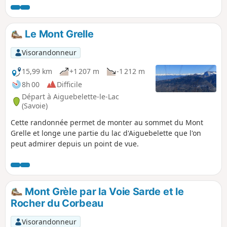
les grottes (sur le site touristique des
Grottes).
Le Mont Grelle
Visorandonneur
15,99 km
+1 207 m
-1 212 m
8h 00
Difficile
Départ à Aiguebelette-le-Lac
(Savoie)
Cette randonnée permet de monter au sommet du Mont
Grelle et longe une partie du lac d'Aiguebelette que l'on
peut admirer depuis un point de vue.
Mont Grèle par la Voie Sarde et le
Rocher du Corbeau
Visorandonneur