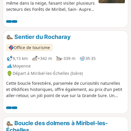
même dans la neige, faisant visiter plusieurs
secteurs des Forêts de Miribel, Sain- Aupre
et Rocharey, traversant deux cols de
moyenne altitude, celui des Mille Martyrs et
celui du Pilori. Profiter aussi de quelques
vues dégagées sur le parcours.
Sentier du Rocharay
Office de tourisme
9,15 km
+342 m
-339 m
3h 35
Moyenne
Départ à Miribel-les-Échelles (Isère)
Cette boucle forestière, parsemée de curiosités naturelles
et d’édifices historiques, offre également, au prix d’un petit
aller-retour, un joli point de vue sur la Grande Sure. Un
livret consacré au patrimoine sur cet itinéraire est
disponible.
Boucle des dolmens à Miribel-les-
Échelles