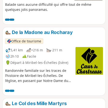
Balade sans aucune difficulté qui offre tout de même
quelques jolis panoramas.
De la Madone au Rocharay
Office de tourisme
5,41 km
+216 m
-211 m
2h 10
Facile
Départ à Miribel-les-Échelles (Isère)
Randonnée familiale sur les traces de
l’histoire de Miribel-les-Échelles. De
l’église, en passant par Notre-Dame du
Château et les pierres druidiques, la
balade est parfaite pour découvrir ce
village, véritable belvédère naturel face à
la Chartreuse.
Le Col des Mille Martyrs