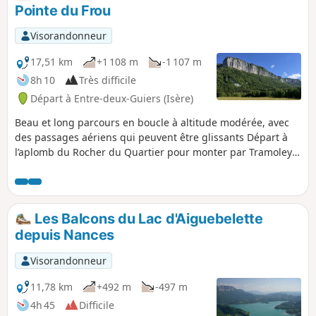
Pointe du Frou
Visorandonneur
17,51 km
+1 108 m
-1 107 m
8h 10
Très difficile
Départ à Entre-deux-Guiers (Isère)
Beau et long parcours en boucle à altitude modérée, avec
des passages aériens qui peuvent être glissants Départ à
l’aplomb du Rocher du Quartier pour monter par Tramoley
via le sapin de Saint-André au Col de la Sarriette, traversée
du Plateau de la Ruchère pour redescendre par le sentier
du facteur sous la Pointe du Frou.
Les Balcons du Lac d'Aiguebelette
depuis Nances
Visorandonneur
11,78 km
+492 m
-497 m
4h 45
Difficile