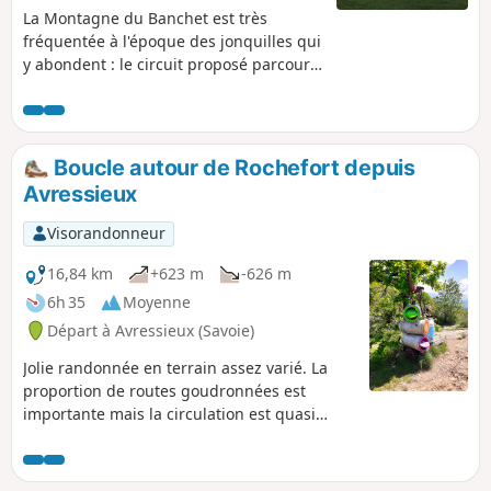
La Montagne du Banchet est très
fréquentée à l'époque des jonquilles qui
y abondent : le circuit proposé parcourt
le rebord de crête fleuri et s'étire
jusqu'aux ruines du fier Château de
Montbel.
Boucle autour de Rochefort depuis
Avressieux
Visorandonneur
16,84 km
+623 m
-626 m
6h 35
Moyenne
Départ à Avressieux (Savoie)
Jolie randonnée en terrain assez varié. La
proportion de routes goudronnées est
importante mais la circulation est quasi
inexistante, sauf dans la montée du Col de
Crusille. La portion de chemin entre le
belvédère du Grand Bec est un peu