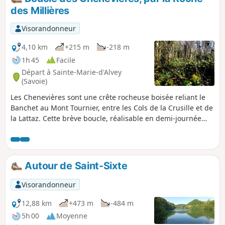
des Millières
Visorandonneur
4,10 km
+215 m
-218 m
1h 45
Facile
Départ à Sainte-Marie-d'Alvey
(Savoie)
Les Chenevières sont une crête rocheuse boisée reliant le
Banchet au Mont Tournier, entre les Cols de la Crusille et de
la Lattaz. Cette brève boucle, réalisable en demi-journée
dans un cadre familial, passe par le point de vue de la
Pierre des Millières et de nombreux sites de jonquilles au
printemps.
Autour de Saint-Sixte
Visorandonneur
12,88 km
+473 m
-484 m
5h 00
Moyenne