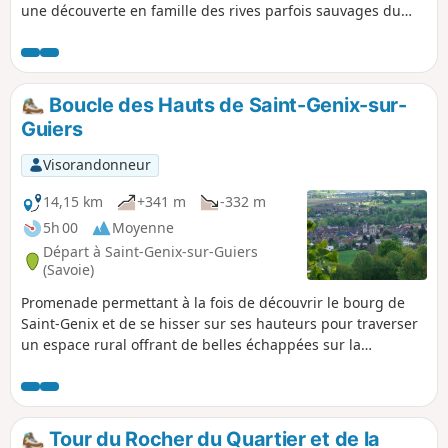
une découverte en famille des rives parfois sauvages du
Guiers et du Rhône.
Boucle des Hauts de Saint-Genix-sur-
Guiers
Visorandonneur
14,15 km
+341 m
-332 m
5h 00
Moyenne
Départ à Saint-Genix-sur-Guiers
(Savoie)
Promenade permettant à la fois de découvrir le bourg de
Saint-Genix et de se hisser sur ses hauteurs pour traverser
un espace rural offrant de belles échappées sur la
Chartreuse, puis de suivre un tronçon du Chemin de Saint-
Jacques de Compostelle ramenant au bourg après avoir
traversé une forêt.
Tour du Rocher du Quartier et de la