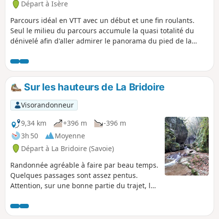
Départ à Isère
Parcours idéal en VTT avec un début et une fin roulants.
Seul le milieu du parcours accumule la quasi totalité du
dénivelé afin d'aller admirer le panorama du pied de la
statue du sacré coeur.
Sur les hauteurs de La Bridoire
Visorandonneur
9,34 km
+396 m
-396 m
3h 50
Moyenne
Départ à La Bridoire (Savoie)
Randonnée agréable à faire par beau temps.
Quelques passages sont assez pentus.
Attention, sur une bonne partie du trajet, le
balisage est quasi inexistant. Prenez vos
précautions, utilisez la carte ou la trace gps.