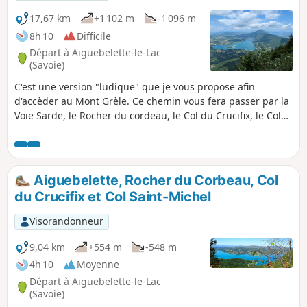
17,67 km
+1 102 m
-1 096 m
8h 10
Difficile
Départ à Aiguebelette-le-Lac
(Savoie)
C'est une version "ludique" que je vous propose afin
d'accèder au Mont Grèle. Ce chemin vous fera passer par la
Voie Sarde, le Rocher du cordeau, le Col du Crucifix, le Col
Saint-Michel et ensuite vous atteindrez le Mont Grèle avant
de redescendre et de découvrir la grotte François Ier. De
beaux paysages, une ambiance bucolique, une vue finale
magique sur les lacs, le Granier et les Belledonnes, un
Aiguebelette, Rocher du Corbeau, Col
superbe parcours !
du Crucifix et Col Saint-Michel
Visorandonneur
9,04 km
+554 m
-548 m
4h 10
Moyenne
Départ à Aiguebelette-le-Lac
(Savoie)