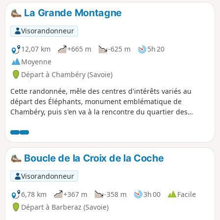
La Grande Montagne
Visorandonneur
12,07 km
+665 m
-625 m
5h 20
Moyenne
Départ à Chambéry (Savoie)
Cette randonnée, mêle des centres d'intérêts variés au
départ des Éléphants, monument emblématique de
Chambéry, puis s'en va à la rencontre du quartier des
Charmettes, cher à Jean-Jacques Rousseau. Plus haut, c'est
la Grande Montagne qui n'a rien à voir avec la haute
montagne, elle révèle toutefois des panoramas sur des
massifs lointains. La première partie s'appuie sur le GR®96.
Boucle de la Croix de la Coche
Visorandonneur
6,78 km
+367 m
-358 m
3h 00
Facile
Départ à Barberaz (Savoie)