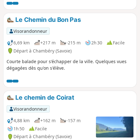
et petites routes rurales.
Le Chemin du Bon Pas
Visorandonneur
6,69 km
+217 m
-215 m
2h 30
Facile
Départ à Chambéry (Savoie)
Courte balade pour s'échapper de la ville. Quelques vues
dégagées dès qu'on s'élève.
Le chemin de Coirat
Visorandonneur
4,88 km
+162 m
-157 m
1h 50
Facile
Départ à Chambéry (Savoie)