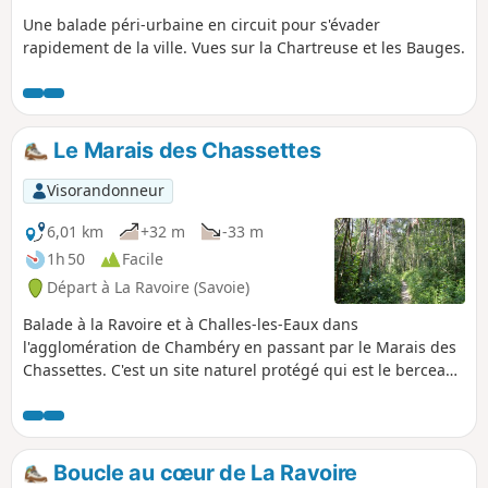
Une balade péri-urbaine en circuit pour s'évader
rapidement de la ville. Vues sur la Chartreuse et les Bauges.
Le Marais des Chassettes
Visorandonneur
6,01 km
+32 m
-33 m
1h 50
Facile
Départ à La Ravoire (Savoie)
Balade à la Ravoire et à Challes-les-Eaux dans
l'agglomération de Chambéry en passant par le Marais des
Chassettes. C'est un site naturel protégé qui est le berceau
de plusieurs espèces de la faune et la flore locale. Vous y
retrouverez le biome qui existait là jadis, celui des marais
des fonds de vallée des Alpes. C'est aussi l'occasion de
parcourir la base de loisirs de Challes-les-Eaux ainsi que la
Boucle au cœur de La Ravoire
colline de l'église et le bourg neuf de La Ravoire.