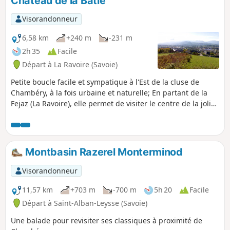
Château de la Bâtie
Visorandonneur
6,58 km
+240 m
-231 m
2h 35
Facile
Départ à La Ravoire (Savoie)
Petite boucle facile et sympatique à l'Est de la cluse de
Chambéry, à la fois urbaine et naturelle; En partant de la
Fejaz (La Ravoire), elle permet de visiter le centre de la jolie
Barby puis d'attaquer doucement les piémonts du massif
des Bauges par les Chavonnes et le Château de la Bâtie
jusqu'à atteindre les hauteurs surplombant le bout du
monde (Saint-Alban-Leysse) et la rivière de la Leysse.
Montbasin Razerel Monterminod
Visorandonneur
11,57 km
+703 m
-700 m
5h 20
Facile
Départ à Saint-Alban-Leysse (Savoie)
Une balade pour revisiter ses classiques à proximité de