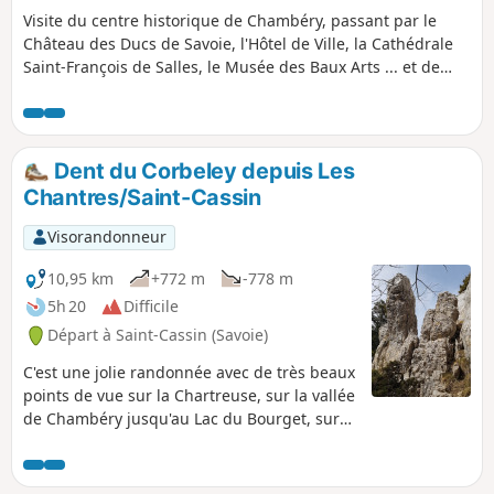
Visite du centre historique de Chambéry, passant par le
Château des Ducs de Savoie, l'Hôtel de Ville, la Cathédrale
Saint-François de Salles, le Musée des Baux Arts ... et de
petits passages piétons originaux. Très agréable circuit.
Dent du Corbeley depuis Les
Chantres/Saint-Cassin
Visorandonneur
10,95 km
+772 m
-778 m
5h 20
Difficile
Départ à Saint-Cassin (Savoie)
C'est une jolie randonnée avec de très beaux
points de vue sur la Chartreuse, sur la vallée
de Chambéry jusqu'au Lac du Bourget, sur
les Bauges, sur le Belledonne et même sur
le Mont Blanc par temps clair.