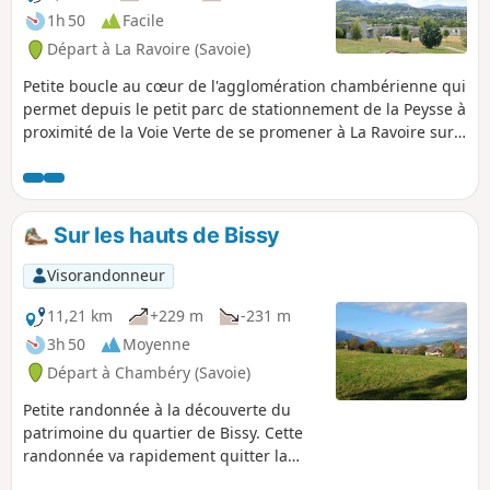
1h 50
Facile
Départ à La Ravoire (Savoie)
Petite boucle au cœur de l'agglomération chambérienne qui
permet depuis le petit parc de stationnement de la Peysse à
proximité de la Voie Verte de se promener à La Ravoire sur
la butte verte de l'Échaud, le Haut-Mollard et de visiter le
quartier de la Madeleine en contre-bas. Parfait pour une
petite ronde familiale le dimanche. :!: 21/02/2025 :
Randonnée modifiée entre (5) et (7) .
Sur les hauts de Bissy
Visorandonneur
11,21 km
+229 m
-231 m
3h 50
Moyenne
Départ à Chambéry (Savoie)
Petite randonnée à la découverte du
patrimoine du quartier de Bissy. Cette
randonnée va rapidement quitter la
partie urbanisée pour sillonner chemins