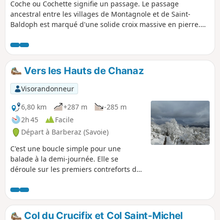
Coche ou Cochette signifie un passage. Le passage
ancestral entre les villages de Montagnole et de Saint-
Baldoph est marqué d'une solide croix massive en pierre.
Panneaux de lecture en cours de chemin. Panoramas au
sommet et en descendant par l'arête.
Vers les Hauts de Chanaz
Visorandonneur
6,80 km
+287 m
-285 m
2h 45
Facile
Départ à Barberaz (Savoie)
C'est une boucle simple pour une
balade à la demi-journée. Elle se
déroule sur les premiers contreforts du
Massif de la Chartreuse. Belles vues sur
les Bauges, la Chartreuse, l’Épine, le Lac
du Bourget.
Col du Crucifix et Col Saint-Michel