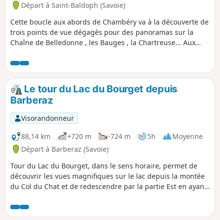
Départ à Saint-Baldoph (Savoie)
Cette boucle aux abords de Chambéry va à la découverte de
trois points de vue dégagés pour des panoramas sur la
Chaîne de Belledonne , les Bauges , la Chartreuse... Aux
abords du Mont Charvais, au milieu des pins, on ressent
comme une ambiance méditerranéenne, il ne manque que
les cigales pour l'instant.
Le tour du Lac du Bourget depuis
Barberaz
Visorandonneur
88,14 km
+720 m
-724 m
5h
Moyenne
Départ à Barberaz (Savoie)
Tour du Lac du Bourget, dans le sens horaire, permet de
découvrir les vues magnifiques sur le lac depuis la montée
du Col du Chat et de redescendre par la partie Est en ayant
toujours le Lac du Bourget dans son champ de vision. Le
départ de Barberaz permet de traverser la vieille ville de
Chambéry et d'emprunter la très jolie piste cyclable.