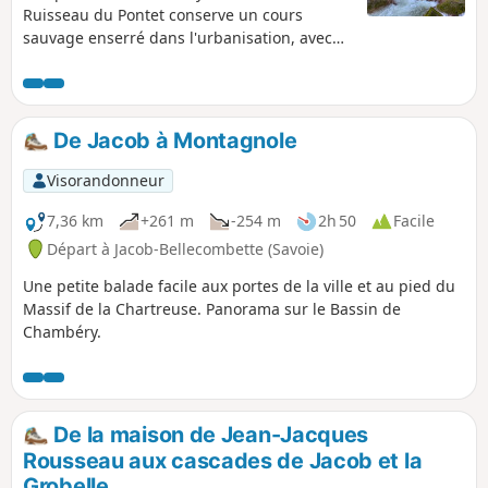
Ruisseau du Pontet conserve un cours
sauvage enserré dans l'urbanisation, avec
ses cascades et ses canyons qui permettent
de composer une randonnée intéressante,
qui se prolonge sur le coteau de la Grobelle
pour des vues sur le Bassin Chambérien. Le
De Jacob à Montagnole
retour comporte évidemment des passages
routiers assez inévitables vu la configuration
Visorandonneur
des lieux.
7,36 km
+261 m
-254 m
2h 50
Facile
Départ à Jacob-Bellecombette (Savoie)
Une petite balade facile aux portes de la ville et au pied du
Massif de la Chartreuse. Panorama sur le Bassin de
Chambéry.
De la maison de Jean-Jacques
Rousseau aux cascades de Jacob et la
Grobelle