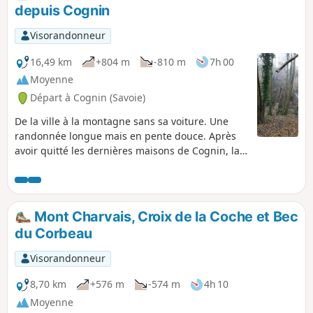
depuis Cognin
Visorandonneur
16,49 km
+804 m
-810 m
7h 00
Moyenne
Départ à Cognin (Savoie)
De la ville à la montagne sans sa voiture. Une
randonnée longue mais en pente douce. Après
avoir quitté les dernières maisons de Cognin, la
première partie se fait à travers les champs, les
ruisseaux, les vaches, les chevaux, et les
pommiers, ce n'est qu'après Saint-Sulpice que
vous entrerez dans la forêt par l'ancienne Voie
Mont Charvais, Croix de la Coche et Bec
Sarde qui, au XVIe siècle, remplaçât la voie
du Corbeau
Romaine Vienne-Milan (50 Av JC) que vous
emprunterez en partie au retour du Col Saint-
Visorandonneur
Michel.
8,70 km
+576 m
-574 m
4h 10
Moyenne