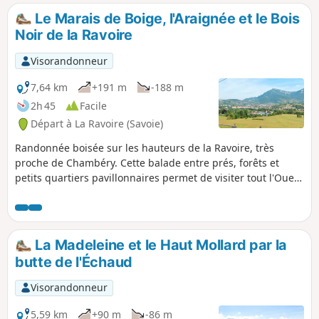
Possibilité d'un arrêt à mi-parcours dans la charmante et
Le Marais de Boige, l'Araignée et le Bois
originale petite ville de Chanaz, le long du Canal de
Noir de la Ravoire
Savières, très fleurie en été, avec ses bateaux à aubes.
Visorandonneur
7,64 km
+191 m
-188 m
2h 45
Facile
Départ à La Ravoire (Savoie)
Randonnée boisée sur les hauteurs de la Ravoire, très
proche de Chambéry. Cette balade entre prés, forêts et
petits quartiers pavillonnaires permet de visiter tout l'Ouest
de la commune. Cette petite randonnée permet de visiter
les marais de Boige, la roselière de Néquidé, la Porretaz, les
coteaux du mont de la Coche, ainsi que le joli quartier de
l'Araignée, le Clos du Resset et le Bois Noir. Cette balade
La Madeleine et le Haut Mollard par la
permet aussi de visiter une partie de Saint-Baldolph.
butte de l'Échaud
Visorandonneur
5,59 km
+90 m
-86 m