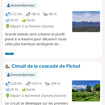
Visorandonneur
9,72 km
+98 m
-98 m
3h 05
Facile
Départ à La Ravoire (Savoie)
Grande balade semi-urbaine et plutôt
plane à la Ravoire pour découvrir toute
cette jolie banlieue verdoyante de
Chambéry. Idéale pour les familles pour
faire un petit tour à la fois citadin et
vert. Cette promenade permet de
découvrir le centre-bourg Valmar,
Circuit de la cascade de Pichut
d'admirer une vue magnifique sur
Belledonne au Parc de l'Echaud, de
Visorandonneur
parcourir quelques quartiers
pavillonnaires, d'atteindre les plaines de
5,28 km
+243 m
-244 m
Boige puis de revenir par les
2h 10
Facile
infrastructures sportives, le Pré Joli puis
Départ à Apremont (Savoie) (Savoie)
le Champ Clavier.
Ce circuit se développe sur les premiers