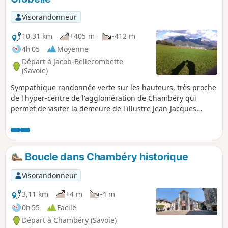
Visorandonneur
10,31 km
+405 m
-412 m
4h 05
Moyenne
Départ à Jacob-Bellecombette
(Savoie)
Sympathique randonnée verte sur les hauteurs, très proche
de l'hyper-centre de l'agglomération de Chambéry qui
permet de visiter la demeure de l'illustre Jean-Jacques
Rousseau et de parcourir les cascades du Nant du Pontet.
Cette randonnée permet de traverser à la fois les territoires
de Jacob-Bellecombette, Chambéry et Barberaz, et de
passer à la limite de la commune de Montagnole. Malgré sa
Boucle dans Chambéry historique
proximité avec la grande ville, l'essentiel du parcours est
dans les bois ou au travers des prés.
Visorandonneur
3,11 km
+4 m
-4 m
0h 55
Facile
Départ à Chambéry (Savoie)