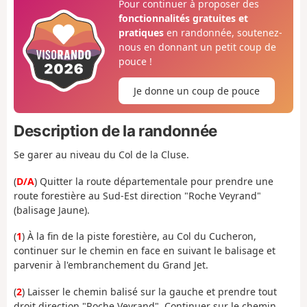
Pour continuer à proposer des
fonctionnalités gratuites et
pratiques
en randonnée, soutenez-
nous en donnant un petit coup de
pouce !
Je donne un coup de pouce
Description de la randonnée
Se garer au niveau du Col de la Cluse.
(
D/A
) Quitter la route départementale pour prendre une
route forestière au Sud-Est direction "Roche Veyrand"
(balisage Jaune).
(
1
) À la fin de la piste forestière, au Col du Cucheron,
continuer sur le chemin en face en suivant le balisage et
parvenir à l'embranchement du Grand Jet.
(
2
) Laisser le chemin balisé sur la gauche et prendre tout
droit direction "Roche Veyrand". Continuer sur le chemin