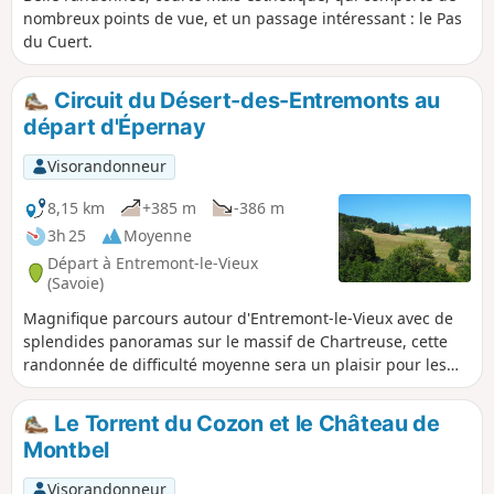
nombreux points de vue, et un passage intéressant : le Pas
du Cuert.
Circuit du Désert-des-Entremonts au
départ d'Épernay
Visorandonneur
8,15 km
+385 m
-386 m
3h 25
Moyenne
Départ à Entremont-le-Vieux
(Savoie)
Magnifique parcours autour d'Entremont-le-Vieux avec de
splendides panoramas sur le massif de Chartreuse, cette
randonnée de difficulté moyenne sera un plaisir pour les
amateurs de paysages et pour les photographes. Cette
randonnée est aussi disponible dans les offices de
Le Torrent du Cozon et le Château de
tourisme, proposée par Chartreuse Tourisme
Montbel
Visorandonneur