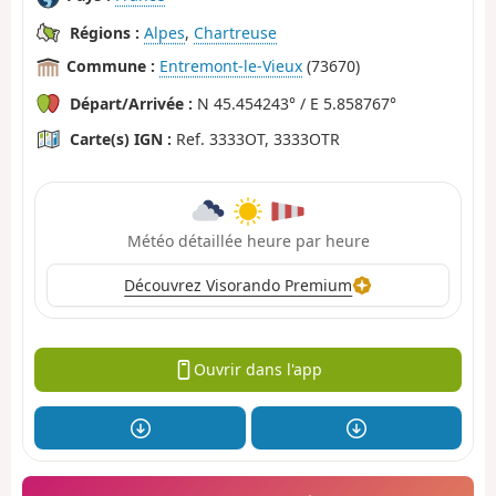
Régions :
Alpes
,
Chartreuse
Commune :
Entremont-le-Vieux
(73670)
Départ/Arrivée :
N 45.454243° / E 5.858767°
Carte(s) IGN :
Ref. 3333OT, 3333OTR
Météo détaillée heure par heure
Découvrez Visorando Premium
Ouvrir dans l'app