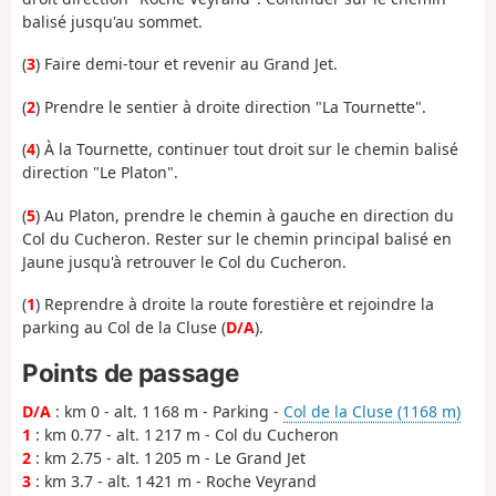
balisé jusqu'au sommet.
(
3
) Faire demi-tour et revenir au Grand Jet.
(
2
) Prendre le sentier à droite direction "La Tournette".
(
4
) À la Tournette, continuer tout droit sur le chemin balisé
direction "Le Platon".
(
5
) Au Platon, prendre le chemin à gauche en direction du
Col du Cucheron. Rester sur le chemin principal balisé en
Jaune jusqu'à retrouver le Col du Cucheron.
(
1
) Reprendre à droite la route forestière et rejoindre la
parking au Col de la Cluse (
D/A
).
Points de passage
D/A
: km 0 - alt. 1 168 m - Parking -
Col de la Cluse (1168 m)
1
: km 0.77 - alt. 1 217 m - Col du Cucheron
2
: km 2.75 - alt. 1 205 m - Le Grand Jet
3
: km 3.7 - alt. 1 421 m - Roche Veyrand