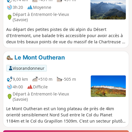
3h 20
Moyenne
Départ à Entremont-le-Vieux
(Savoie)
Au départ des petites pistes de ski alpin du Désert
d'Entremont, une balade très accessible pour avoir accès à
deux très beaux points de vue du massif de la Chartreuse à
la fois du pied du Mont Outhéran et de la Pointe de la
Cochette, ce dernier étant le plus grandiose. Montées et
Le Mont Outheran
descentes s'effectuent à l'ombre dans les bois et forêts pour
une découverte d'un très beau panorama du massif de la
Visorandonneur
Chartreuse. Rapport vue/effort imbattable !!!
9,00 km
+510 m
-505 m
4h 00
Difficile
Départ à Entremont-le-Vieux
(Savoie)
Le Mont Outheran est un long plateau de près de 4km
orienté sensiblement Nord Sud entre le Col du Planet
1184m et le Col du Grapillon 1509m. C'est un secteur plutôt
sauvage et pour cause, son accès par le Pas du Cuert n'est