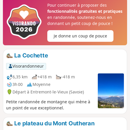
pas des plus aisé et la descente sur le col du Mollard
Pour continuer à proposer des
nécessite la plus grande attention. Attention: Pour les
fonctionnalités gratuites et pratiques
personnes sujettes au vertige, bien lire le descriptif du wpt
en randonnée, soutenez-nous en
(2)
donnant un petit coup de pouce !
Je donne un coup de pouce
La Cochette
Visorandonneur
6,35 km
+418 m
-418 m
3h 00
Moyenne
Départ à Entremont-le-Vieux (Savoie)
Petite randonnée de montagne qui mène à
un point de vue exceptionnel.
Le plateau du Mont Outheran