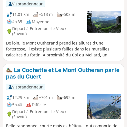
Visorandonneur
11,01 km
+513 m
-508 m
4h 35
Moyenne
Départ à Entremont-le-Vieux
(Savoie)
De loin, le Mont Outherand prend les allures d'une
forteresse, il existe plusieurs failles dans les murailles
calcaires du fortin. À proximité du Col du Mollard, un
sentier raide permet aux assaillants de vaincre les défenses
de l'ouvrage.
La Cochette et Le Mont Outheran par le
pas du Cuert
Visorandonneur
12,79 km
+701 m
-692 m
5h 40
Difficile
Départ à Entremont-le-Vieux
(Savoie)
Belle randonnée, courte mais esthétique, qui comporte de