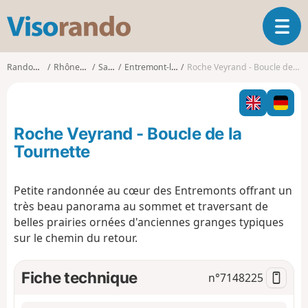
V
O
i
u
s
v
o
Randonnées
Rhône-Alpes
Savoie
Entremont-le-Vieux
Roche Veyrand - Boucle de la Tournette
r
r
i
a
r
n
l
d
Roche Veyrand - Boucle de la
a
o
n
Tournette
a
v
Petite randonnée au cœur des Entremonts offrant un
i
très beau panorama au sommet et traversant de
g
a
belles prairies ornées d'anciennes granges typiques
t
sur le chemin du retour.
i
o
Fiche technique
n°
7148225
n