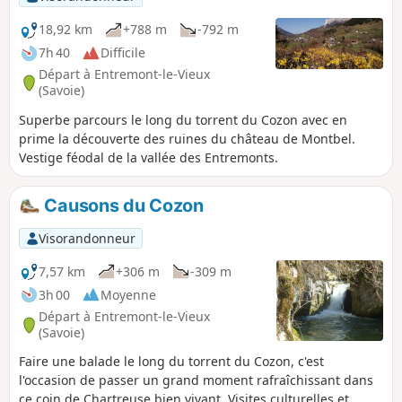
18,92 km
+788 m
-792 m
7h 40
Difficile
Départ à Entremont-le-Vieux
(Savoie)
Superbe parcours le long du torrent du Cozon avec en
prime la découverte des ruines du château de Montbel.
Vestige féodal de la vallée des Entremonts.
Causons du Cozon
Visorandonneur
7,57 km
+306 m
-309 m
3h 00
Moyenne
Départ à Entremont-le-Vieux
(Savoie)
Faire une balade le long du torrent du Cozon, c'est
l'occasion de passer un grand moment rafraîchissant dans
ce coin de Chartreuse bien vivant. Visites culturelles et