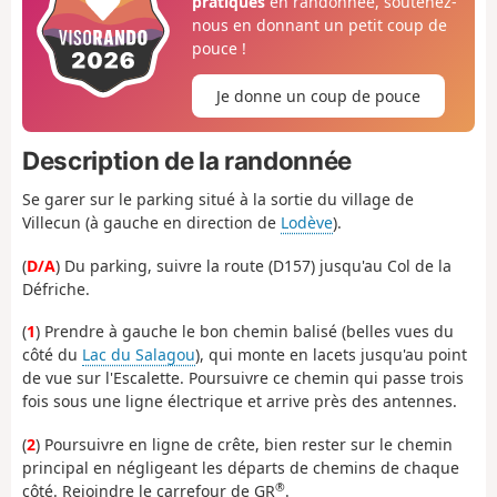
pratiques
en randonnée, soutenez-
nous en donnant un petit coup de
pouce !
Je donne un coup de pouce
Description de la randonnée
Se garer sur le parking situé à la sortie du village de
Villecun (à gauche en direction de
Lodève
).
(
D/A
) Du parking, suivre la route (D157) jusqu'au Col de la
Défriche.
(
1
) Prendre à gauche le bon chemin balisé (belles vues du
côté du
Lac du Salagou
), qui monte en lacets jusqu'au point
de vue sur l'Escalette. Poursuivre ce chemin qui passe trois
fois sous une ligne électrique et arrive près des antennes.
(
2
) Poursuivre en ligne de crête, bien rester sur le chemin
principal en négligeant les départs de chemins de chaque
®
côté. Rejoindre le carrefour de GR
.