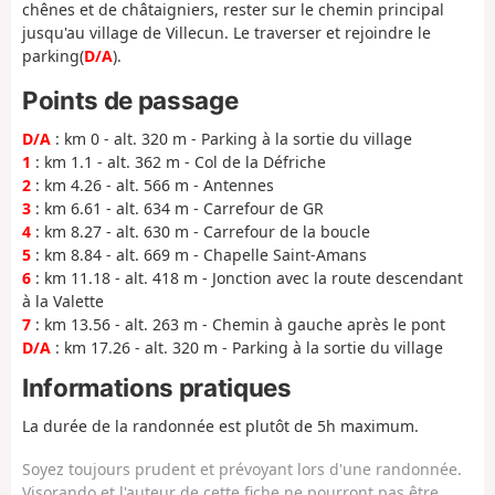
chênes et de châtaigniers, rester sur le chemin principal
jusqu'au village de Villecun. Le traverser et rejoindre le
parking(
D/A
).
Points de passage
D/A
: km 0 - alt. 320 m - Parking à la sortie du village
1
: km 1.1 - alt. 362 m - Col de la Défriche
2
: km 4.26 - alt. 566 m - Antennes
3
: km 6.61 - alt. 634 m - Carrefour de GR
4
: km 8.27 - alt. 630 m - Carrefour de la boucle
5
: km 8.84 - alt. 669 m - Chapelle Saint-Amans
6
: km 11.18 - alt. 418 m - Jonction avec la route descendant
à la Valette
7
: km 13.56 - alt. 263 m - Chemin à gauche après le pont
D/A
: km 17.26 - alt. 320 m - Parking à la sortie du village
Informations pratiques
La durée de la randonnée est plutôt de 5h maximum.
Soyez toujours prudent et prévoyant lors d'une randonnée.
Visorando et l'auteur de cette fiche ne pourront pas être