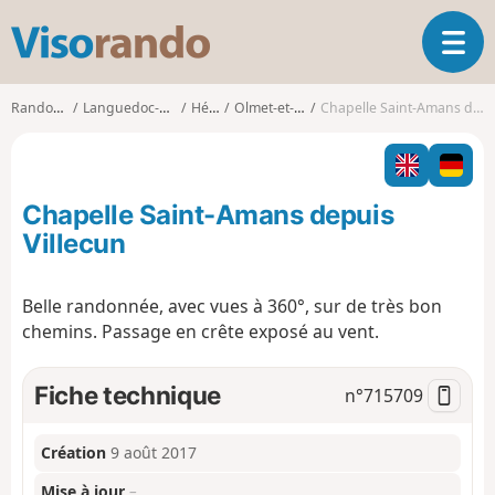
V
O
i
u
s
v
o
Randonnées
Languedoc-Roussillon
Hérault
Olmet-et-Villecun
Chapelle Saint-Amans depuis Villecun
r
r
i
a
r
n
l
d
Chapelle Saint-Amans depuis
a
o
n
Villecun
a
v
Belle randonnée, avec vues à 360°, sur de très bon
i
chemins. Passage en crête exposé au vent.
g
a
t
Fiche technique
n°
715709
i
o
n
Création
9 août 2017
Mise à jour
–