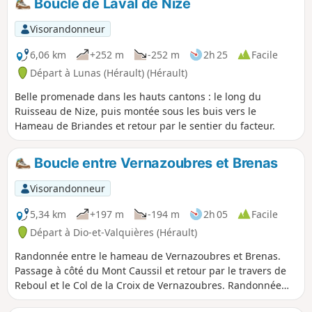
Boucle de Laval de Nize
du Caroux à l'Ouest, - sur le Plateau de l'Escandorgue au
Nord. À mi-parcours, on pénètre dans le Parc Naturel
Visorandonneur
Régional du Haut-Languedoc. Puis, on traverse des ruffes
de couleur pourpre.
6,06 km
+252 m
-252 m
2h 25
Facile
Départ à Lunas (Hérault) (Hérault)
Belle promenade dans les hauts cantons : le long du
Ruisseau de Nize, puis montée sous les buis vers le
Hameau de Briandes et retour par le sentier du facteur.
Boucle entre Vernazoubres et Brenas
Visorandonneur
5,34 km
+197 m
-194 m
2h 05
Facile
Départ à Dio-et-Valquières (Hérault)
Randonnée entre le hameau de Vernazoubres et Brenas.
Passage à côté du Mont Caussil et retour par le travers de
Reboul et le Col de la Croix de Vernazoubres. Randonnée
facile, tous les chemins seraient presque carrossables