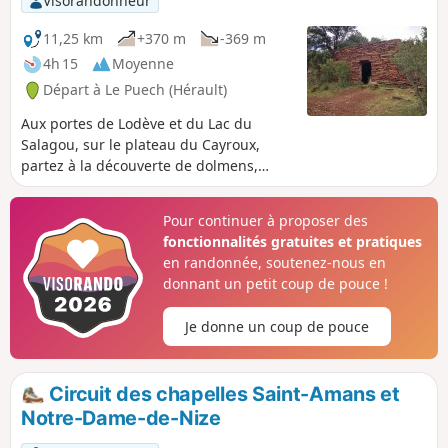
Visorandonneur
11,25 km
+370 m
-369 m
4h 15
Moyenne
Départ à Le Puech (Hérault)
Aux portes de Lodève et du Lac du
Salagou, sur le plateau du Cayroux,
partez à la découverte de dolmens,
capitelles, enclos de pierre en
traversant un paysage de «ruffes»,
Pour continuer à proposer des
étonnante terre aux couleurs rouges.
fonctionnalités gratuites et pratiques
en randonnée, soutenez-nous en
donnant un petit coup de pouce !
Je donne un coup de pouce
Circuit des chapelles Saint-Amans et
Notre-Dame-de-Nize