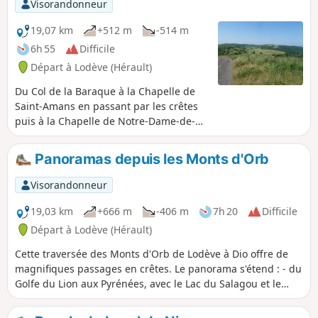
Visorandonneur
19,07 km
+512 m
-514 m
6h 55
Difficile
Départ à Lodève (Hérault)
Du Col de la Baraque à la Chapelle de
Saint-Amans en passant par les crêtes
puis à la Chapelle de Notre-Dame-de-
Nize en passant par une châtaigneraie.
Panoramas depuis les Monts d'Orb
Visorandonneur
19,03 km
+666 m
-406 m
7h 20
Difficile
Départ à Lodève (Hérault)
Cette traversée des Monts d'Orb de Lodève à Dio offre de
magnifiques passages en crêtes. Le panorama s'étend : - du
Golfe du Lion aux Pyrénées, avec le Lac du Salagou et le
Mont Saint-Baudille au premier plan au Sud, - sur les Monts
d’Orb, la Montagne de l'Espinouse et les falaises du Plateau