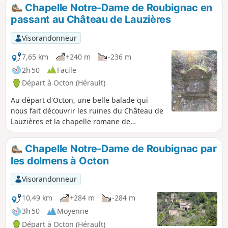
Chapelle Notre-Dame de Roubignac en
passant au Château de Lauzières
Visorandonneur
7,65 km
+240 m
-236 m
2h 50
Facile
Départ à Octon (Hérault)
Au départ d'Octon, une belle balade qui
nous fait découvrir les ruines du Château de
Lauzières et la chapelle romane de
Roubignac du XIIe siècle.
Chapelle Notre-Dame de Roubignac par
les dolmens à Octon
Visorandonneur
10,49 km
+284 m
-284 m
3h 50
Moyenne
Départ à Octon (Hérault)