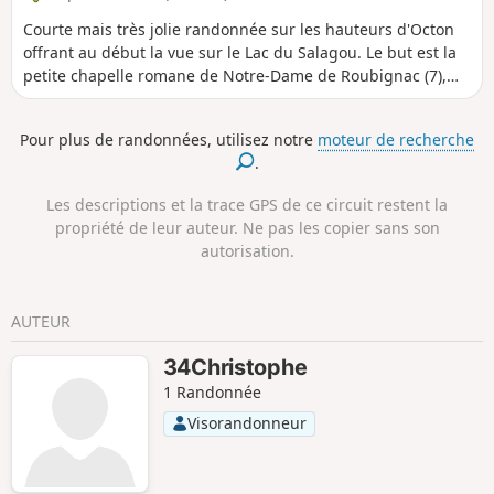
Courte mais très jolie randonnée sur les hauteurs d'Octon
offrant au début la vue sur le Lac du Salagou. Le but est la
petite chapelle romane de Notre-Dame de Roubignac (7),
mais d'autres petits objectifs existent: le dolmen et les
ruines du château d'Octon, visibles depuis l'autre côté du
Pour plus de randonnées, utilisez notre
moteur de recherche
vallon.
.
Les descriptions et la trace GPS de ce circuit restent la
propriété de leur auteur. Ne pas les copier sans son
autorisation.
AUTEUR
34Christophe
1 Randonnée
Visorandonneur