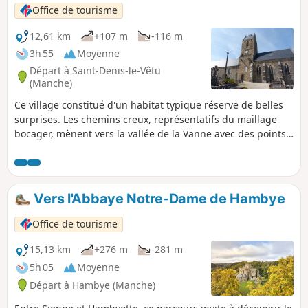
Office de tourisme
12,61 km
+107 m
-116 m
3h 55
Moyenne
Départ à Saint-Denis-le-Vêtu
(Manche)
Ce village constitué d'un habitat typique réserve de belles
surprises. Les chemins creux, représentatifs du maillage
bocager, mènent vers la vallée de la Vanne avec des points
de vue sur de beaux paysages.
Vers l'Abbaye Notre-Dame de Hambye
Office de tourisme
15,13 km
+276 m
-281 m
5h 05
Moyenne
Départ à Hambye (Manche)