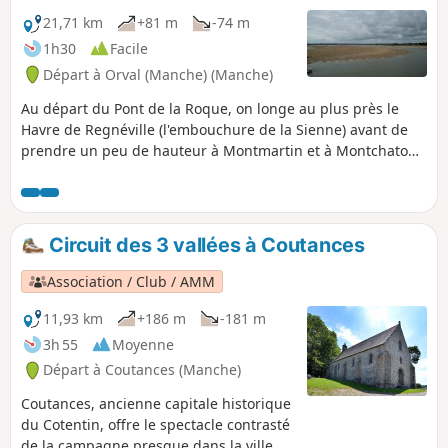
21,71 km
+81 m
-74 m
1h30
Facile
Départ à Orval (Manche) (Manche)
Au départ du Pont de la Roque, on longe au plus près le
Havre de Regnéville (l'embouchure de la Sienne) avant de
prendre un peu de hauteur à Montmartin et à Montchaton.
En cours de route, on bénéficie de superbes points de vue
sur la vallée de la Sienne, le Havre de Regnéville et la pointe
d'Agon. Pas moins de quatre belles anciennes églises, ainsi
que de jolis hameaux, complètent le tableau.
Circuit des 3 vallées à Coutances
Association / Club / AMM
11,93 km
+186 m
-181 m
3h 55
Moyenne
Départ à Coutances (Manche)
Coutances, ancienne capitale historique
du Cotentin, offre le spectacle contrasté
de la campagne presque dans la ville.