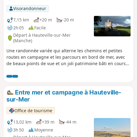
Visorandonneur
7,15 km
+20 m
-20 m
2h 05
Facile
Départ à Hauteville-sur-Mer
(Manche)
Une randonnée variée qui alterne les chemins et petites
routes en campagne et les parcours en bord de mer, avec
de beaux points de vue et un joli patrimoine bâti en cours
de route.
Entre mer et campagne à Hauteville-
sur-Mer
Office de tourisme
13,02 km
+39 m
-44 m
3h 50
Moyenne