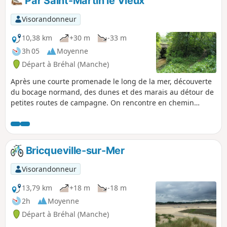
Par Saint-Martin le Vieux
Visorandonneur
10,38 km
+30 m
-33 m
3h 05
Moyenne
Départ à Bréhal (Manche)
Après une courte promenade le long de la mer, découverte
du bocage normand, des dunes et des marais au détour de
petites routes de campagne. On rencontre en chemin
quelques éléments du passé mais aussi des ânes curieux,
moutons ou encore un petit cours d'eau caché dans la
verdure…
Bricqueville-sur-Mer
Visorandonneur
13,79 km
+18 m
-18 m
2h
Moyenne
Départ à Bréhal (Manche)