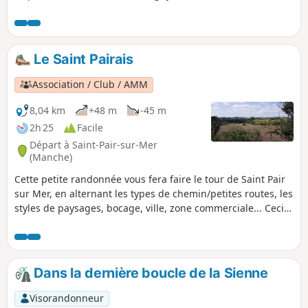
vieilles pierres ont des choses à raconter.
Le Saint Pairais
Association / Club / AMM
8,04 km
+48 m
-45 m
2h 25
Facile
Départ à Saint-Pair-sur-Mer
(Manche)
Cette petite randonnée vous fera faire le tour de Saint Pair
sur Mer, en alternant les types de chemin/petites routes, les
styles de paysages, bocage, ville, zone commerciale... Ceci
afin de découvrir les environs.
Dans la dernière boucle de la Sienne
Visorandonneur