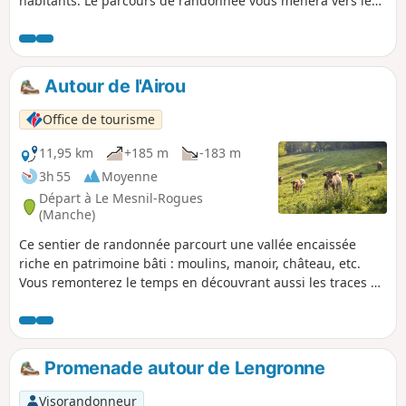
habitants. Le parcours de randonnée vous mènera vers les
méandres des deux rivières qui serpentent sur le territoire,
la Sienne et la Bérence, qui font le bonheur des
randonneurs comme des pêcheurs de salmonidés.
Autour de l'Airou
Office de tourisme
11,95 km
+185 m
-183 m
3h 55
Moyenne
Départ à Le Mesnil-Rogues
(Manche)
Ce sentier de randonnée parcourt une vallée encaissée
riche en patrimoine bâti : moulins, manoir, château, etc.
Vous remonterez le temps en découvrant aussi les traces du
passage de l'écrivain Rémy de Gourmont.
Promenade autour de Lengronne
Visorandonneur