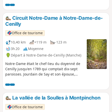
retour s'effectue plus à l'intérieur et
permet par temps chaud de bénéficier
d'ombrages appréciables.
Circuit Notre-Dame à Notre-Dame-de-
Cenilly
Office de tourisme
10,40 km
+119 m
-123 m
3h 20
Moyenne
Départ à Notre-Dame-de-Cenilly (Manche)
Notre-Dame était le chef-lieu du doyenné de
Cenilly jusqu'en 1789 qui comptait dix-sept
paroisses. Jourdain de Say et son épouse,
Luce, fondèrent l'église de Notre-Dame-de-
Cenilly en 1098. Ils étaient alors propriétaires
de tous les fiefs de Cenilly (dont Ouville et
Lengronne). C'est dire si ce village a des
La vallée de la Soulles à Montpinchon
choses à raconter.
Office de tourisme