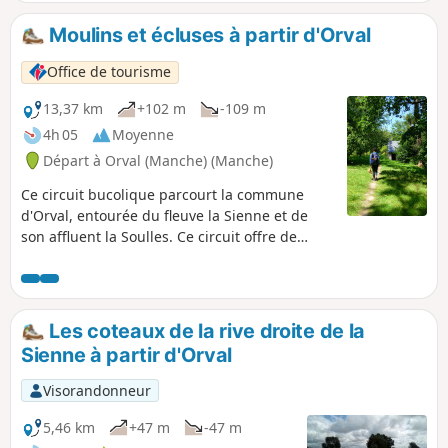
Moulins et écluses à partir d'Orval
Office de tourisme
13,37 km
+102 m
-109 m
4h 05
Moyenne
Départ à Orval (Manche) (Manche)
Ce circuit bucolique parcourt la commune
d'Orval, entourée du fleuve la Sienne et de
son affluent la Soulles. Ce circuit offre de
beaux points de vue sur le bocage et la ville
de Coutances et permet la découverte d'une
nature préservée et riche.
Les coteaux de la rive droite de la
Sienne à partir d'Orval
Visorandonneur
5,46 km
+47 m
-47 m