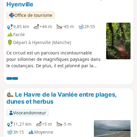
Hyenville
Office de tourisme
9,85 km
+44 m
-45 m
2h 55
Facile
Départ à Hyenville (Manche)
Ce circuit est un parcours incontournable
pour sillonner de magnifiques paysages dans
le coutançais. De plus, il est jalonné par la
découverte de nombreux manoirs (tous
privés), montrant l'importance de cette
commune autrefois. Au XIXe siècle, Hyenville
connu une forte activité économique grâce à
Le Havre de la Vanlée entre plages,
plusieurs industries (four à chaux).
dunes et herbus
Visorandonneur
11,27 km
+5 m
-5 m
3h 15
Moyenne