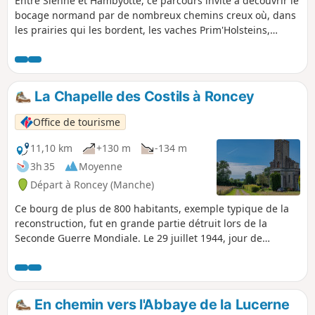
Entre Sienne et Hambyotte, ce parcours invite à découvrir le
bocage normand par de nombreux chemins creux où, dans
les prairies qui les bordent, les vaches Prim'Holsteins,
d'origine hollandaise, se confondent avec les Normandes,
race emblématique de la région. Au final, l'Abbaye de
Hambye vous attend avec sa salle capitulaire du XIIIe siècle.
La Chapelle des Costils à Roncey
Office de tourisme
11,10 km
+130 m
-134 m
3h 35
Moyenne
Départ à Roncey (Manche)
Ce bourg de plus de 800 habitants, exemple typique de la
reconstruction, fut en grande partie détruit lors de la
Seconde Guerre Mondiale. Le 29 juillet 1944, jour de
libération de la commune au cours de l'opération Cobra,
plusieurs milliers de soldats allemands furent encerclés
dans cette poche avec le bourg de Roncey comme centre.
En chemin vers l'Abbaye de la Lucerne