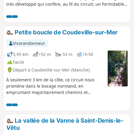
très développé qui confère, au fil du circuit, un formidable
écrin végétal aux ruines de l'abbaye et offre un précieux
témoignage des paysages des vallées normandes, avec des
prairies, certaines humides en fond de vallée et des
boisements sur les versants.
Petite boucle de Coudeville-sur-Mer
Visorandonneur
5,95 km
+52 m
-53 m
1h 50
Facile
Départ à Coudeville-sur-Mer (Manche)
À seulement 3 km de la côte, ce circuit nous
promène dans le bocage normand, en
empruntant majoritairement chemins et
sentiers.
La vallée de la Vanne à Saint-Denis-le-
Vêtu