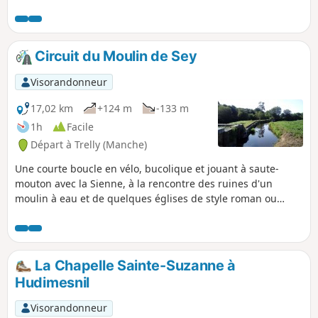
chemins, chapelle, ancien village ou encore ancien moulin.
Une balade immanquable dans le coutançais.
Circuit du Moulin de Sey
Visorandonneur
17,02 km
+124 m
-133 m
1h
Facile
Départ à Trelly (Manche)
Une courte boucle en vélo, bucolique et jouant à saute-
mouton avec la Sienne, à la rencontre des ruines d'un
moulin à eau et de quelques églises de style roman ou
gothique.
La Chapelle Sainte-Suzanne à
Hudimesnil
Visorandonneur