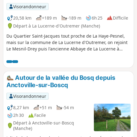
Visorandonneur
20,58 km
+189 m
-189 m
6h 25
Difficile
Départ à La Lucerne-d'Outremer (Manche)
Du Quartier Saint-Jacques tout proche de La Haye-Pesnel,
mais sur la commune de La Lucerne d'Outremer, on rejoint
Le Mesnil-Drey puis l'ancienne Abbaye de La Lucerne à
travers la forêt du même nom... et en zigzaguant dans le
bocage de La Rochelle-Normande, on retrouve le parking
du Pelotin sur l'emplacement de l'ancienne gare.
Autour de la vallée du Bosq depuis
Anctoville-sur-Boscq
Visorandonneur
8,27 km
+51 m
-54 m
2h 30
Facile
Départ à Anctoville-sur-Boscq
(Manche)