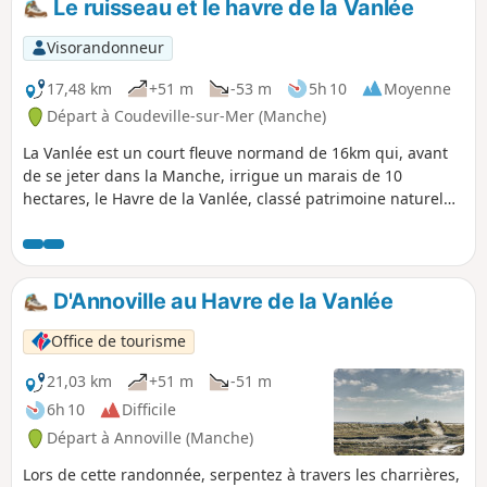
Le ruisseau et le havre de la Vanlée
Visorandonneur
17,48 km
+51 m
-53 m
5h 10
Moyenne
Départ à Coudeville-sur-Mer (Manche)
La Vanlée est un court fleuve normand de 16km qui, avant
de se jeter dans la Manche, irrigue un marais de 10
hectares, le Havre de la Vanlée, classé patrimoine naturel
depuis 1988. Recouvert de prés-salés, d'herbus et de
salines, il est traversé par une route submersible
recouverte lors de fortes marées. Il y a été recensées
quelques 150 espèces d'oiseaux. On y trouve aussi des
D'Annoville au Havre de la Vanlée
moutons et des lapins !
Office de tourisme
21,03 km
+51 m
-51 m
6h 10
Difficile
Départ à Annoville (Manche)
Lors de cette randonnée, serpentez à travers les charrières,