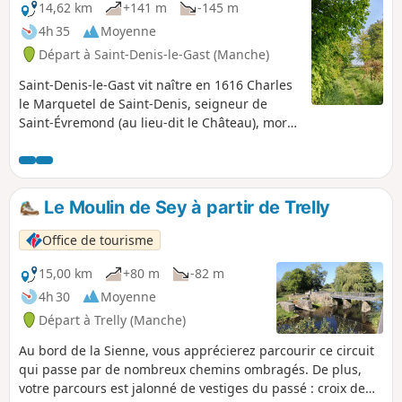
14,62 km
+141 m
-145 m
4h 35
Moyenne
Départ à Saint-Denis-le-Gast (Manche)
Saint-Denis-le-Gast vit naître en 1616 Charles
le Marquetel de Saint-Denis, seigneur de
Saint-Évremond (au lieu-dit le Château), mort
le 29 septembre 1703 à Londres. Saint-
Évremond fut un moraliste et critique libertin
français important. Une statue
commémorative se situe sur la place du
Le Moulin de Sey à partir de Trelly
bourg. C'est votre premier rendez-vous avec
l'histoire.
Office de tourisme
15,00 km
+80 m
-82 m
4h 30
Moyenne
Départ à Trelly (Manche)
Au bord de la Sienne, vous apprécierez parcourir ce circuit
qui passe par de nombreux chemins ombragés. De plus,
votre parcours est jalonné de vestiges du passé : croix de