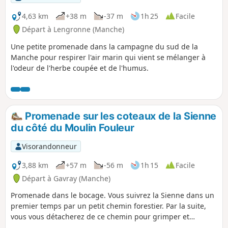
4,63 km
+38 m
-37 m
1h 25
Facile
Départ à Lengronne (Manche)
Une petite promenade dans la campagne du sud de la
Manche pour respirer l'air marin qui vient se mélanger à
l'odeur de l'herbe coupée et de l'humus.
Promenade sur les coteaux de la Sienne
du côté du Moulin Fouleur
Visorandonneur
3,88 km
+57 m
-56 m
1h 15
Facile
Départ à Gavray (Manche)
Promenade dans le bocage. Vous suivrez la Sienne dans un
premier temps par un petit chemin forestier. Par la suite,
vous vous détacherez de ce chemin pour grimper et
atteindre les hauteurs de la petite colline qui surmonte la