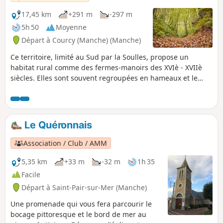
17,45 km
+291 m
-297 m
5h 50
Moyenne
Départ à Courcy (Manche) (Manche)
Ce territoire, limité au Sud par la Soulles, propose un
habitat rural comme des fermes-manoirs des XVIè - XVIIè
siècles. Elles sont souvent regroupées en hameaux et le
nombre de bâtiments varie en fonction de l'importance de
la ferme. L'eau (la bonne iô) est présente partout sur le
parcours.
Le Quéronnais
Association / Club / AMM
5,35 km
+33 m
-32 m
1h 35
Facile
Départ à Saint-Pair-sur-Mer (Manche)
Une promenade qui vous fera parcourir le
bocage pittoresque et le bord de mer au