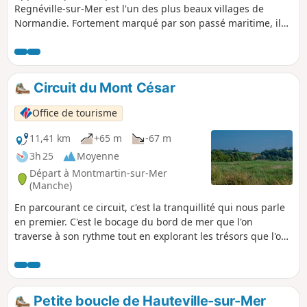
Regnéville-sur-Mer est l'un des plus beaux villages de
Normandie. Fortement marqué par son passé maritime, il
est agréable de parcourir les différents hameaux qui la
composent : Grimouville, Urville, Incleville, le Rey, etc.
Découvrez l'ensemble de la commune, son histoire et ses
trésors.
Circuit du Mont César
Office de tourisme
11,41 km
+65 m
-67 m
3h 25
Moyenne
Départ à Montmartin-sur-Mer
(Manche)
En parcourant ce circuit, c'est la tranquillité qui nous parle
en premier. C'est le bocage du bord de mer que l'on
traverse à son rythme tout en explorant les trésors que l'on
trouve le long du chemin.
Petite boucle de Hauteville-sur-Mer