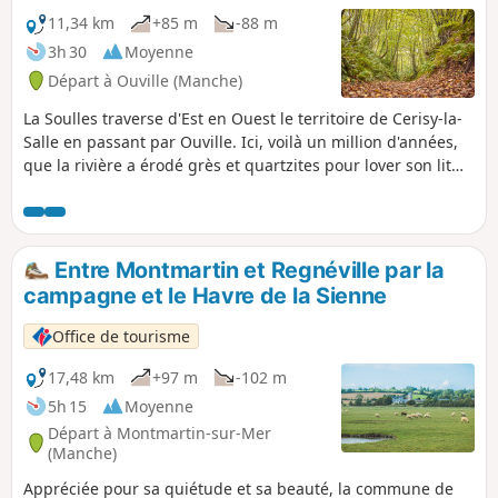
11,34 km
+85 m
-88 m
3h 30
Moyenne
Départ à Ouville (Manche)
La Soulles traverse d'Est en Ouest le territoire de Cerisy-la-
Salle en passant par Ouville. Ici, voilà un million d'années,
que la rivière a érodé grès et quartzites pour lover son lit
dans la faille pittoresque de la Mesleraie entre Ouville et
Montpinchon.
Entre Montmartin et Regnéville par la
campagne et le Havre de la Sienne
Office de tourisme
17,48 km
+97 m
-102 m
5h 15
Moyenne
Départ à Montmartin-sur-Mer
(Manche)
Appréciée pour sa quiétude et sa beauté, la commune de