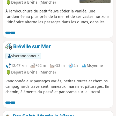
Départ à Bréhal (Manche)
À l'embouchure du petit fleuve côtier la Vanlée, une
randonnée au plus près de la mer et de ses vastes horizons.
L'itinéraire alterne les passages dans les dunes, dans les
herbus où règnent les moutons de pré-salé, et en bord de
plage.
Bréville sur Mer
Visorandonneur
12,47 km
+52 m
-53 m
2h
Moyenne
Départ à Bréhal (Manche)
Randonnée aux paysages variés, petites routes et chemins
campagnards traversent hameaux, marais et pâturages. En
chemin, éléments du passé et panorama sur le littoral
côtier. Des montées en milieu de parcours…puis de belles
descentes !