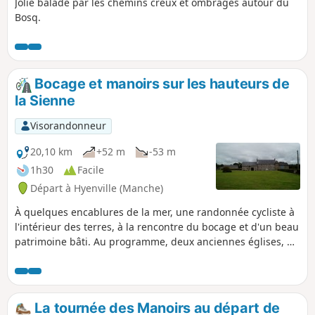
Jolie balade par les chemins creux et ombragés autour du
Bosq.
Bocage et manoirs sur les hauteurs de
la Sienne
Visorandonneur
20,10 km
+52 m
-53 m
1h30
Facile
Départ à Hyenville (Manche)
À quelques encablures de la mer, une randonnée cycliste à
l'intérieur des terres, à la rencontre du bocage et d'un beau
patrimoine bâti. Au programme, deux anciennes églises, de
belles maisons en pierre de Montmartin et plusieurs
manoirs dont celui de Quettreville qui fut la propriété du
corsaire Robert Surcouf.
La tournée des Manoirs au départ de