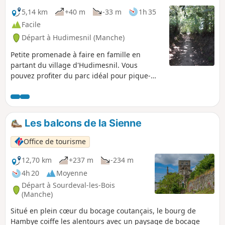
5,14 km
+40 m
-33 m
1h 35
Facile
Départ à Hudimesnil (Manche)
Petite promenade à faire en famille en
partant du village d'Hudimesnil. Vous
pouvez profiter du parc idéal pour pique-
niquer avec les plans d'eau et les jeux pour
enfants.
Les balcons de la Sienne
Office de tourisme
12,70 km
+237 m
-234 m
4h 20
Moyenne
Départ à Sourdeval-les-Bois
(Manche)
Situé en plein cœur du bocage coutançais, le bourg de
Hambye coiffe les alentours avec un paysage de bocage