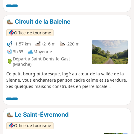
rivière jusqu'à un petit chalet au point culminant.
Circuit de la Baleine
Office de tourisme
11,57 km
+216 m
-220 m
3h 55
Moyenne
Départ à Saint-Denis-le-Gast
(Manche)
Ce petit bourg pittoresque, logé au cœur de la vallée de la
Sienne, vous enchantera par son cadre calme et sa verdure.
Ses quelques maisons construites en pierre locale
entourent l'église. Vous remarquerez que les versants de
cette vallée sont couverts de hêtres dont le bois dur et
homogène est utilisé tant en menuiserie qu'en ébénisterie
et plus simplement en bois de chauffage.
Le Saint-Évremond
Office de tourisme