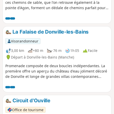
ces chemins de sable, que l'on retrouve également à la
pointe d'Agon, forment un dédale de chemins parfait pour
découvrir ces lieux calmes. Le reste du circuit vous fera
parcourir de paisibles petites routes de campagne.
La Falaise de Donville-les-Bains
Visorandonneur
3,00 km
+80 m
-76 m
1h 05
Facile
Départ à Donville-les-Bains (Manche)
Promenade composée de deux boucles indépendantes. La
première offre un aperçu du château d'eau joliment décoré
de Donville et longe de grandes villas contemporaines
d'architecture variée, avec vue sur mer. La seconde boucle,
plus intéressante, passe le long de la falaise avant de
grimper au sommet pour une vue étendue sur la mer et le
littoral. Dans les deux cas, un sentier très pentu sera
Circuit d'Ouville
emprunté.
Office de tourisme