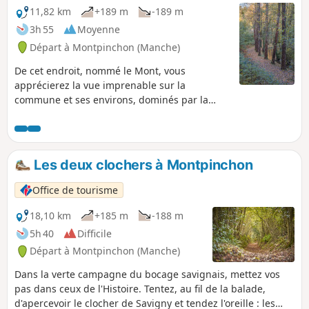
11,82 km
+189 m
-189 m
3h 55
Moyenne
Départ à Montpinchon (Manche)
De cet endroit, nommé le Mont, vous
apprécierez la vue imprenable sur la
commune et ses environs, dominés par la
cathédrale gothique de Coutances. Le sentier
vous mènera derrière le Château de Cerisy-la-
Salle, devenu Centre Culturel International.
Toutes les cultures s'y rencontrent chaque
Les deux clochers à Montpinchon
année lors de colloques très prisés.
Office de tourisme
18,10 km
+185 m
-188 m
5h 40
Difficile
Départ à Montpinchon (Manche)
Dans la verte campagne du bocage savignais, mettez vos
pas dans ceux de l'Histoire. Tentez, au fil de la balade,
d'apercevoir le clocher de Savigny et tendez l'oreille : les