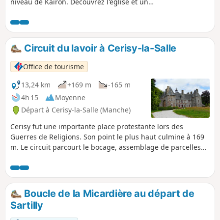
niveau de Kairon. Découvrez l'église et un
joli point de vue sur les plages et Granville.
Circuit du lavoir à Cerisy-la-Salle
Office de tourisme
13,24 km
+169 m
-165 m
4h 15
Moyenne
Départ à Cerisy-la-Salle (Manche)
Cerisy fut une importante place protestante lors des
Guerres de Religions. Son point le plus haut culmine à 169
m. Le circuit parcourt le bocage, assemblage de parcelles
(champs ou prairies), de formes irrégulières et de
dimensions inégales, limitées et closes par des haies vives
bordant des chemins creux qui abritent une faune et une
flore intéressantes.
Boucle de la Micardière au départ de
Sartilly