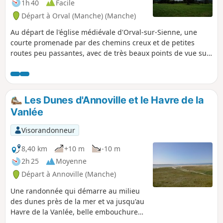
1h 40
Facile
Départ à Orval (Manche) (Manche)
Au départ de l'église médiévale d'Orval-sur-Sienne, une
courte promenade par des chemins creux et de petites
routes peu passantes, avec de très beaux points de vue sur
la rive gauche de la Sienne.
Les Dunes d'Annoville et le Havre de la
Vanlée
Visorandonneur
8,40 km
+10 m
-10 m
2h 25
Moyenne
Départ à Annoville (Manche)
Une randonnée qui démarre au milieu
des dunes près de la mer et va jusqu'au
Havre de la Vanlée, belle embouchure
de cette rivière dans la Manche. Le