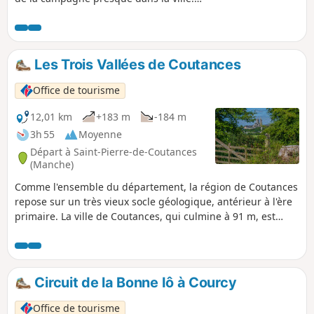
Cette randonnée permet de parcourir
les proches abords de la ville en
cheminant par les 3 vallées qui
l'entourent avec chacune sa rivière un
Les Trois Vallées de Coutances
peu paresseuse. À moitié sur terre et à
moitié sur route ou ruelles, les passages
Office de tourisme
urbains permettent de découvrir une
petite partie du patrimoine Coutançais
12,01 km
+183 m
-184 m
malgré la zone artisanale qui gâche un
3h 55
Moyenne
peu le plaisir, mais on l'oublie vite.
Départ à Saint-Pierre-de-Coutances
(Manche)
Comme l'ensemble du département, la région de Coutances
repose sur un très vieux socle géologique, antérieur à l'ère
primaire. La ville de Coutances, qui culmine à 91 m, est
cernée par trois vallées et trois cours d'eau, la Soulles, le
Bulsard et le Prépont qui offrent un paysage vallonné
couvert par le bocage.
Circuit de la Bonne Iô à Courcy
Office de tourisme