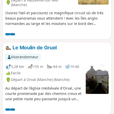
Départ à Hauteville-sur-Mer
(Manche)
Ouvrez l'œil et parcourez ce magnifique circuit où de très
beaux panoramas vous attendent ! Avec les îles anglo-
normandes au large et les moutons sur le bord des
chemins, cette randonnée est idéale pour apprécier le
littoral et ses alentours.
Le Moulin de Gruel
Visorandonneur
5,28 km
+55 m
-64 m
1h 40
Facile
Départ à Orval (Manche) (Manche)
Au départ de l'église médiévale d'Orval, une
courte promenade par des chemins creux et
une petite route peu passante jusqu'à un
ancien moulin sur la rivière Soulles.