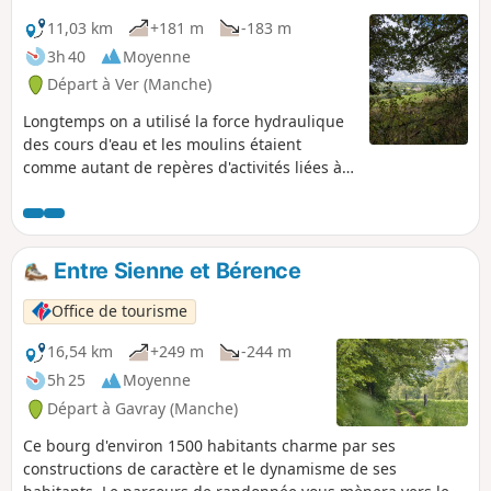
11,03 km
+181 m
-183 m
3h 40
Moyenne
Départ à Ver (Manche)
Longtemps on a utilisé la force hydraulique
des cours d'eau et les moulins étaient
comme autant de repères d'activités liées à
l'eau sur le cours des rivières. À Ver, sur le
cours de la Sienne, fleuve côtier réputé pour
accueillir les grands migrateurs (saumon
atlantique, lamproie marine et anguille), le
Entre Sienne et Bérence
seuil du Moulin de Ver a été effacé en 2010
pour faciliter leur passage.
Office de tourisme
16,54 km
+249 m
-244 m
5h 25
Moyenne
Départ à Gavray (Manche)
Ce bourg d'environ 1500 habitants charme par ses
constructions de caractère et le dynamisme de ses