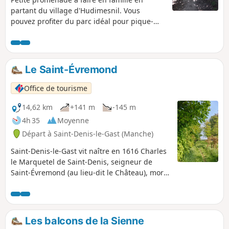
partant du village d'Hudimesnil. Vous
pouvez profiter du parc idéal pour pique-
niquer avec les plans d'eau et les jeux pour
enfants.
Le Saint-Évremond
Office de tourisme
14,62 km
+141 m
-145 m
4h 35
Moyenne
Départ à Saint-Denis-le-Gast (Manche)
Saint-Denis-le-Gast vit naître en 1616 Charles
le Marquetel de Saint-Denis, seigneur de
Saint-Évremond (au lieu-dit le Château), mort
le 29 septembre 1703 à Londres. Saint-
Évremond fut un moraliste et critique libertin
français important. Une statue
commémorative se situe sur la place du
Les balcons de la Sienne
bourg. C'est votre premier rendez-vous avec