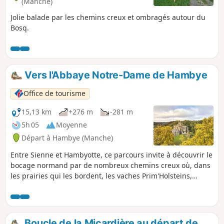
(Manche)
Jolie balade par les chemins creux et ombragés autour du
Bosq.
Vers l'Abbaye Notre-Dame de Hambye
Office de tourisme
15,13 km
+276 m
-281 m
5h 05
Moyenne
Départ à Hambye (Manche)
Entre Sienne et Hambyotte, ce parcours invite à découvrir le
bocage normand par de nombreux chemins creux où, dans
les prairies qui les bordent, les vaches Prim'Holsteins,
d'origine hollandaise, se confondent avec les Normandes,
race emblématique de la région. Au final, l'Abbaye de
Hambye vous attend avec sa salle capitulaire du XIIIe siècle.
Boucle de la Micardière au départ de