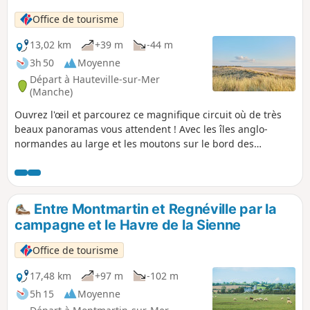
Office de tourisme
13,02 km
+39 m
-44 m
3h 50
Moyenne
Départ à Hauteville-sur-Mer
(Manche)
Ouvrez l'œil et parcourez ce magnifique circuit où de très
beaux panoramas vous attendent ! Avec les îles anglo-
normandes au large et les moutons sur le bord des
chemins, cette randonnée est idéale pour apprécier le
littoral et ses alentours.
Entre Montmartin et Regnéville par la
campagne et le Havre de la Sienne
Office de tourisme
17,48 km
+97 m
-102 m
5h 15
Moyenne