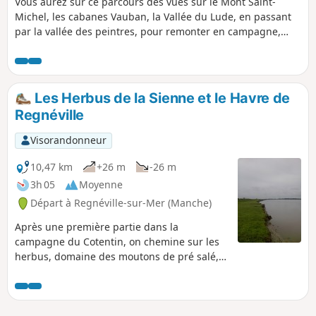
Vous aurez sur ce parcours des vues sur le Mont Saint-
Michel, les cabanes Vauban, la Vallée du Lude, en passant
par la vallée des peintres, pour remonter en campagne,
passer dans le marais, le village de Kairon et arriver dans le
quartier de Beausoleil à Saint-Pair.
Les Herbus de la Sienne et le Havre de
Regnéville
Visorandonneur
10,47 km
+26 m
-26 m
3h 05
Moyenne
Départ à Regnéville-sur-Mer (Manche)
Après une première partie dans la
campagne du Cotentin, on chemine sur les
herbus, domaine des moutons de pré salé,
le long de la rivière Sienne et de son
embouchure.