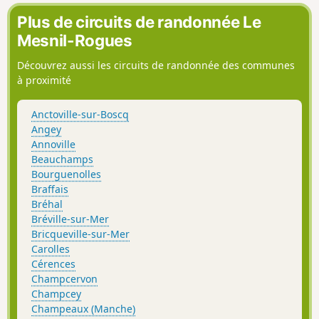
Plus de circuits de randonnée Le
Mesnil-Rogues
Découvrez aussi les circuits de randonnée des communes
à proximité
Anctoville-sur-Boscq
Angey
Annoville
Beauchamps
Bourguenolles
Braffais
Bréhal
Bréville-sur-Mer
Bricqueville-sur-Mer
Carolles
Cérences
Champcervon
Champcey
Champeaux (Manche)