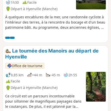
1h30
Facile
Départ à Hyenville (Manche)
À quelques encablures de la mer, une randonnée cycliste à
l'intérieur des terres, à la rencontre du bocage et d'un beau
patrimoine bâti. Au programme, deux anciennes églises, de
belles maisons en pierre de Montmartin et plusieurs
manoirs dont celui de Quettreville qui fut la propriété du
corsaire Robert Surcouf.
La tournée des Manoirs au départ de
Hyenville
Office de tourisme
9,85 km
+44 m
-45 m
2h 55
Facile
Départ à Hyenville (Manche)
Ce circuit est un parcours incontournable
pour sillonner de magnifiques paysages dans
le coutançais. De plus, il est jalonné par la