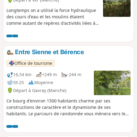
Longtemps on a utilisé la force hydraulique
des cours d'eau et les moulins étaient
comme autant de repères d'activités liées à
l'eau sur le cours des rivières. À Ver, sur le
cours de la Sienne, fleuve côtier réputé pour
accueillir les grands migrateurs (saumon
atlantique, lamproie marine et anguille), le
Entre Sienne et Bérence
seuil du Moulin de Ver a été effacé en 2010
pour faciliter leur passage.
Office de tourisme
16,54 km
+249 m
-244 m
5h 25
Moyenne
Départ à Gavray (Manche)
Ce bourg d'environ 1500 habitants charme par ses
constructions de caractère et le dynamisme de ses
habitants. Le parcours de randonnée vous mènera vers les
méandres des deux rivières qui serpentent sur le territoire,
la Sienne et la Bérence, qui font le bonheur des
randonneurs comme des pêcheurs de salmonidés.