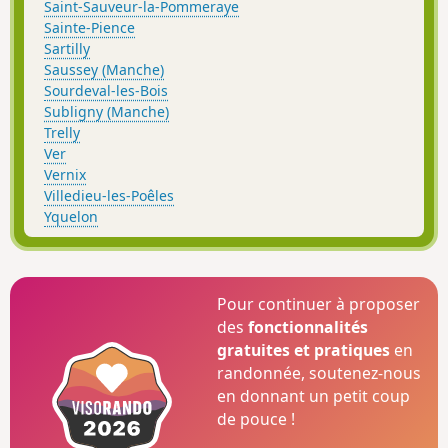
Saint-Sauveur-la-Pommeraye
Sainte-Pience
Sartilly
Saussey (Manche)
Sourdeval-les-Bois
Subligny (Manche)
Trelly
Ver
Vernix
Villedieu-les-Poêles
Yquelon
Pour continuer à proposer
des
fonctionnalités
gratuites et pratiques
en
randonnée, soutenez-nous
en donnant un petit coup
de pouce !