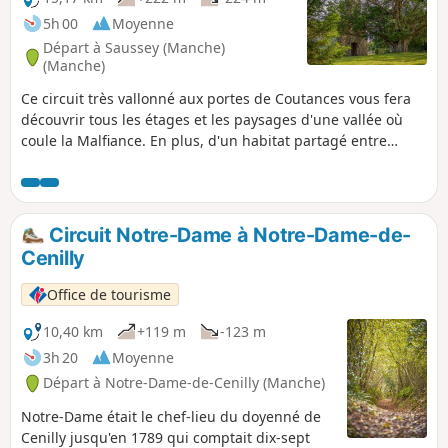
5h 00
Moyenne
Départ à Saussey (Manche)
(Manche)
Ce circuit très vallonné aux portes de Coutances vous fera
découvrir tous les étages et les paysages d'une vallée où
coule la Malfiance. En plus, d'un habitat partagé entre
schiste gris de Nicorps, diorite de Cambernon (portes et
fenêtres) et terre et masse, le circuit passe devant de très
beaux bâtiments (manoir, colombier, presbytères, églises)
caractéristiques du Coutançais.
Circuit Notre-Dame à Notre-Dame-de-
Cenilly
Office de tourisme
10,40 km
+119 m
-123 m
3h 20
Moyenne
Départ à Notre-Dame-de-Cenilly (Manche)
Notre-Dame était le chef-lieu du doyenné de
Cenilly jusqu'en 1789 qui comptait dix-sept