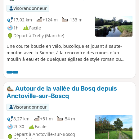
Visorandonneur
17,02 km
+124 m
-133 m
1h
Facile
Départ à Trelly (Manche)
Une courte boucle en vélo, bucolique et jouant à saute-
mouton avec la Sienne, à la rencontre des ruines d'un
moulin à eau et de quelques églises de style roman ou
gothique.
Autour de la vallée du Bosq depuis
Anctoville-sur-Boscq
Visorandonneur
8,27 km
+51 m
-54 m
2h 30
Facile
Départ à Anctoville-sur-Boscq