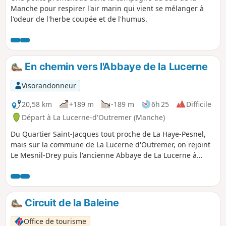
Manche pour respirer l'air marin qui vient se mélanger à
l'odeur de l'herbe coupée et de l'humus.
En chemin vers l'Abbaye de la Lucerne
Visorandonneur
20,58 km
+189 m
-189 m
6h 25
Difficile
Départ à La Lucerne-d'Outremer (Manche)
Du Quartier Saint-Jacques tout proche de La Haye-Pesnel,
mais sur la commune de La Lucerne d'Outremer, on rejoint
Le Mesnil-Drey puis l'ancienne Abbaye de La Lucerne à
travers la forêt du même nom... et en zigzaguant dans le
bocage de La Rochelle-Normande, on retrouve le parking
du Pelotin sur l'emplacement de l'ancienne gare.
Circuit de la Baleine
Office de tourisme