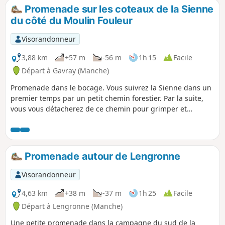
Promenade sur les coteaux de la Sienne
du côté du Moulin Fouleur
Visorandonneur
3,88 km
+57 m
-56 m
1h 15
Facile
Départ à Gavray (Manche)
Promenade dans le bocage. Vous suivrez la Sienne dans un
premier temps par un petit chemin forestier. Par la suite,
vous vous détacherez de ce chemin pour grimper et
atteindre les hauteurs de la petite colline qui surmonte la
rivière jusqu'à un petit chalet au point culminant.
Promenade autour de Lengronne
Visorandonneur
4,63 km
+38 m
-37 m
1h 25
Facile
Départ à Lengronne (Manche)
Une petite promenade dans la campagne du sud de la