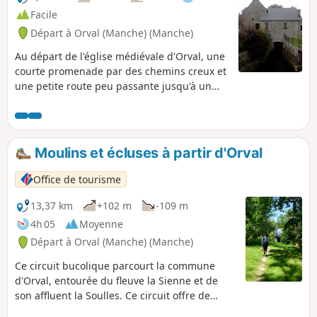
Facile
Départ à Orval (Manche) (Manche)
Au départ de l'église médiévale d'Orval, une
courte promenade par des chemins creux et
une petite route peu passante jusqu'à un
ancien moulin sur la rivière Soulles.
Moulins et écluses à partir d'Orval
Office de tourisme
13,37 km
+102 m
-109 m
4h 05
Moyenne
Départ à Orval (Manche) (Manche)
Ce circuit bucolique parcourt la commune
d'Orval, entourée du fleuve la Sienne et de
son affluent la Soulles. Ce circuit offre de
beaux points de vue sur le bocage et la ville