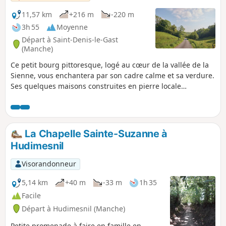
11,57 km
+216 m
-220 m
3h 55
Moyenne
Départ à Saint-Denis-le-Gast
(Manche)
Ce petit bourg pittoresque, logé au cœur de la vallée de la
Sienne, vous enchantera par son cadre calme et sa verdure.
Ses quelques maisons construites en pierre locale
entourent l'église. Vous remarquerez que les versants de
cette vallée sont couverts de hêtres dont le bois dur et
homogène est utilisé tant en menuiserie qu'en ébénisterie
et plus simplement en bois de chauffage.
La Chapelle Sainte-Suzanne à
Hudimesnil
Visorandonneur
5,14 km
+40 m
-33 m
1h 35
Facile
Départ à Hudimesnil (Manche)
Petite promenade à faire en famille en