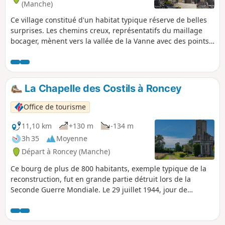
(Manche)
Ce village constitué d'un habitat typique réserve de belles
surprises. Les chemins creux, représentatifs du maillage
bocager, mènent vers la vallée de la Vanne avec des points
de vue sur de beaux paysages.
La Chapelle des Costils à Roncey
Office de tourisme
11,10 km
+130 m
-134 m
3h 35
Moyenne
Départ à Roncey (Manche)
Ce bourg de plus de 800 habitants, exemple typique de la
reconstruction, fut en grande partie détruit lors de la
Seconde Guerre Mondiale. Le 29 juillet 1944, jour de
libération de la commune au cours de l'opération Cobra,
plusieurs milliers de soldats allemands furent encerclés
dans cette poche avec le bourg de Roncey comme centre.