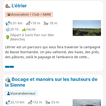
L'étrier
Association / Club / AMM
6,91 km
+76 m
-78 m
2h 10
Facile
Départ à Saint-Pair-sur-Mer
(Manche)
L'étrier est un parcours qui vous fera traverser la campagne
de Basse Normandie. Un peu vallonné, des haies, des prés,
des pâtures, voilà le paysage et l'ambiance de cette
randonnée, sans oublier l'église de Kairon au départ.
Bocage et manoirs sur les hauteurs de
la Sienne
Visorandonneur
20,10 km
+52 m
-53 m