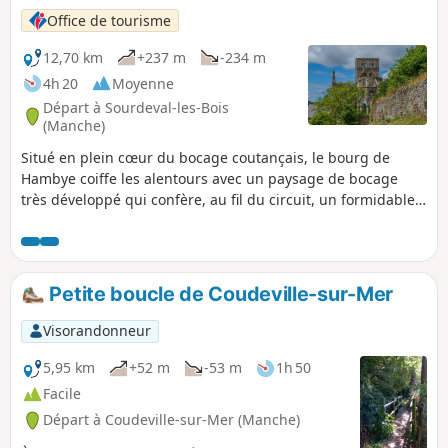
l'histoire.
Office de tourisme
12,70 km
+237 m
-234 m
4h 20
Moyenne
Départ à Sourdeval-les-Bois
(Manche)
Situé en plein cœur du bocage coutançais, le bourg de
Hambye coiffe les alentours avec un paysage de bocage
très développé qui confère, au fil du circuit, un formidable
écrin végétal aux ruines de l'abbaye et offre un précieux
témoignage des paysages des vallées normandes, avec des
prairies, certaines humides en fond de vallée et des
boisements sur les versants.
Petite boucle de Coudeville-sur-Mer
Visorandonneur
5,95 km
+52 m
-53 m
1h 50
Facile
Départ à Coudeville-sur-Mer (Manche)