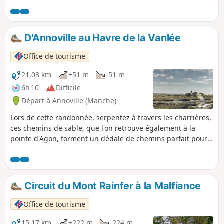
découverte de nombreux manoirs (tous
privés), montrant l'importance de cette
commune autrefois. Au XIXe siècle, Hyenville
connu une forte activité économique grâce à
D'Annoville au Havre de la Vanlée
plusieurs industries (four à chaux).
Office de tourisme
21,03 km
+51 m
-51 m
6h 10
Difficile
Départ à Annoville (Manche)
Lors de cette randonnée, serpentez à travers les charrières,
ces chemins de sable, que l'on retrouve également à la
pointe d'Agon, forment un dédale de chemins parfait pour
découvrir ces lieux calmes. Le reste du circuit vous fera
parcourir de paisibles petites routes de campagne.
Circuit du Mont Rainfer à la Malfiance
Office de tourisme
15,17 km
+222 m
-224 m