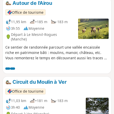
Autour de l'Airou
p
Office de tourisme
11,95 km
+185 m
-183 m
3h 55
Moyenne
Départ à Le Mesnil-Rogues
(Manche)
Ce sentier de randonnée parcourt une vallée encaissée
riche en patrimoine bâti : moulins, manoir, château, etc.
Vous remonterez le temps en découvrant aussi les traces du
passage de l'écrivain Rémy de Gourmont.
Circuit du Moulin à Ver
Office de tourisme
11,03 km
+181 m
-183 m
3h 40
Moyenne
Départ à Ver (Manche)