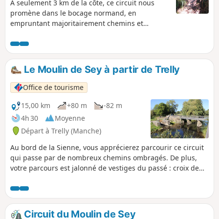
À seulement 3 km de la côte, ce circuit nous
promène dans le bocage normand, en
empruntant majoritairement chemins et
sentiers.
Le Moulin de Sey à partir de Trelly
Office de tourisme
15,00 km
+80 m
-82 m
4h 30
Moyenne
Départ à Trelly (Manche)
Au bord de la Sienne, vous apprécierez parcourir ce circuit
qui passe par de nombreux chemins ombragés. De plus,
votre parcours est jalonné de vestiges du passé : croix de
chemins, chapelle, ancien village ou encore ancien moulin.
Une balade immanquable dans le coutançais.
Circuit du Moulin de Sey