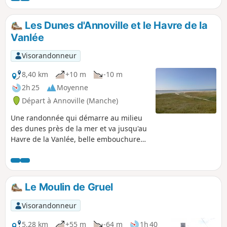
Les Dunes d'Annoville et le Havre de la
Vanlée
Visorandonneur
8,40 km
+10 m
-10 m
2h 25
Moyenne
Départ à Annoville (Manche)
Une randonnée qui démarre au milieu
des dunes près de la mer et va jusqu'au
Havre de la Vanlée, belle embouchure
de cette rivière dans la Manche. Le
retour s'effectue plus à l'intérieur et
permet par temps chaud de bénéficier
d'ombrages appréciables.
Le Moulin de Gruel
Visorandonneur
5,28 km
+55 m
-64 m
1h 40