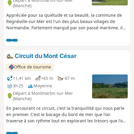
Départ à Montmartin-sur-Mer
(Manche)
Appréciée pour sa quiétude et sa beauté, la commune de
Regnéville-sur-Mer est l'un des plus beaux villages de
Normandie. Fortement marqué par son passé maritime, il
est agréable de parcourir les différents hameaux qui la
composent : Grimouville, Urville, Incleville, le Rey, etc.
Découvrez l'ensemble de la commune, son histoire et ses
trésors.
Circuit du Mont César
Office de tourisme
11,41 km
+65 m
-67 m
3h 25
Moyenne
Départ à Montmartin-sur-Mer
(Manche)
En parcourant ce circuit, c'est la tranquillité qui nous parle
en premier. C'est le bocage du bord de mer que l'on
traverse à son rythme tout en explorant les trésors que l'on
trouve le long du chemin.