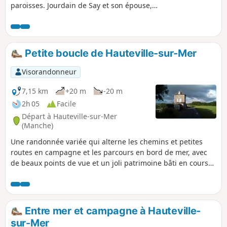
paroisses. Jourdain de Say et son épouse,
Luce, fondèrent l'église de Notre-Dame-de-
Cenilly en 1098. Ils étaient alors propriétaires
de tous les fiefs de Cenilly (dont Ouville et
Lengronne). C'est dire si ce village a des
Petite boucle de Hauteville-sur-Mer
choses à raconter.
Visorandonneur
7,15 km
+20 m
-20 m
2h 05
Facile
Départ à Hauteville-sur-Mer
(Manche)
Une randonnée variée qui alterne les chemins et petites
routes en campagne et les parcours en bord de mer, avec
de beaux points de vue et un joli patrimoine bâti en cours
de route.
Entre mer et campagne à Hauteville-
sur-Mer