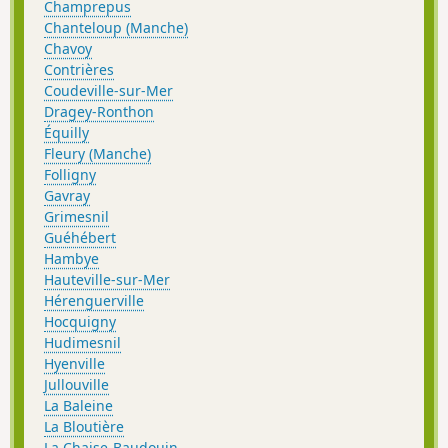
Champrepus
Chanteloup (Manche)
Chavoy
Contrières
Coudeville-sur-Mer
Dragey-Ronthon
Équilly
Fleury (Manche)
Folligny
Gavray
Grimesnil
Guéhébert
Hambye
Hauteville-sur-Mer
Hérenguerville
Hocquigny
Hudimesnil
Hyenville
Jullouville
La Baleine
La Bloutière
La Chaise-Baudouin