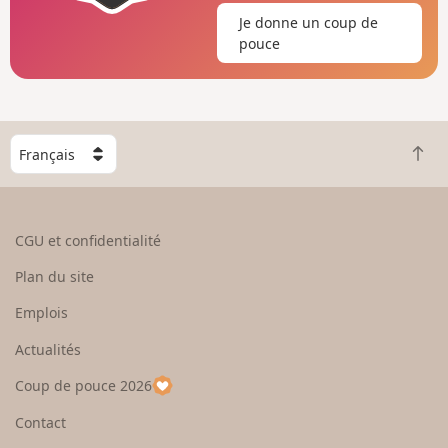
Je donne un coup de
pouce
C
R
h
e
o
t
i
o
s
CGU et confidentialité
u
i
r
s
Plan du site
e
s
n
e
Emplois
h
z
Actualités
a
u
u
n
Coup de pouce 2026
t
p
a
Contact
y