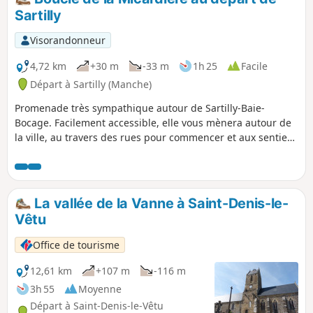
Sartilly
Visorandonneur
4,72 km
+30 m
-33 m
1h 25
Facile
Départ à Sartilly (Manche)
Promenade très sympathique autour de Sartilly-Baie-
Bocage. Facilement accessible, elle vous mènera autour de
la ville, au travers des rues pour commencer et aux sentiers
bien aménagés pour finir. Vous longerez les prés avec de
nombreux chevaux.
La vallée de la Vanne à Saint-Denis-le-
Vêtu
Office de tourisme
12,61 km
+107 m
-116 m
3h 55
Moyenne
Départ à Saint-Denis-le-Vêtu