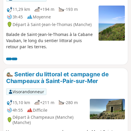
11,29 km
+194 m
-193 m
3h 45
Moyenne
Départ à Saint-Jean-le-Thomas (Manche)
Balade de Saint-Jean-le-Thomas à la Cabane
Vauban, le long du sentier littoral puis
retour par les terres.
Sentier du littoral et campagne de
Champeaux à Saint-Pair-sur-Mer
Visorandonneur
15,10 km
+211 m
-280 m
4h 55
Difficile
Départ à Champeaux (Manche)
(Manche)