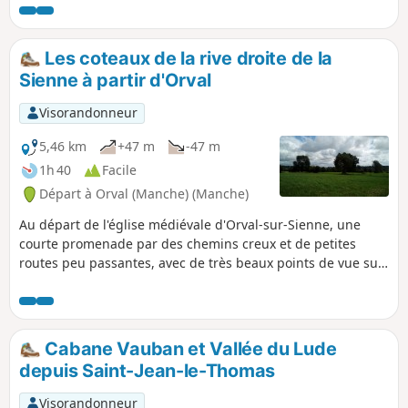
de Coutances et permet la découverte d'une
nature préservée et riche.
Les coteaux de la rive droite de la
Sienne à partir d'Orval
Visorandonneur
5,46 km
+47 m
-47 m
1h 40
Facile
Départ à Orval (Manche) (Manche)
Au départ de l'église médiévale d'Orval-sur-Sienne, une
courte promenade par des chemins creux et de petites
routes peu passantes, avec de très beaux points de vue sur
la rive gauche de la Sienne.
Cabane Vauban et Vallée du Lude
depuis Saint-Jean-le-Thomas
Visorandonneur