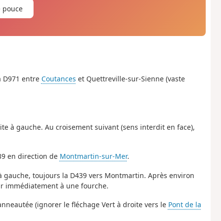
e pouce
la D971 entre
Coutances
et Quettreville-sur-Sienne (vaste
uite à gauche. Au croisement suivant (sens interdit en face),
39 en direction de
Montmartin-sur-Mer
.
e à gauche, toujours la D439 vers Montmartin. Après environ
tir immédiatement à une fourche.
anneautée (ignorer le fléchage Vert à droite vers le
Pont de la