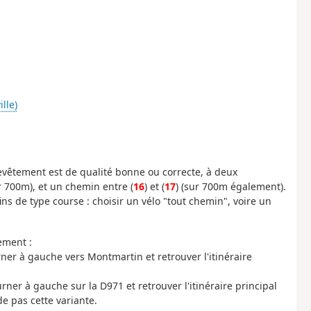
lle)
evêtement est de qualité bonne ou correcte, à deux
ur 700m), et un chemin entre (
16
) et (
17
) (sur 700m également).
s de type course : choisir un vélo "tout chemin", voire un
ement :
rner à gauche vers Montmartin et retrouver l'itinéraire
urner à gauche sur la D971 et retrouver l'itinéraire principal
e pas cette variante.