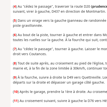
(
4
) Au "cédez le passage", traverser la route D20
(prudenc
suivant, virer à gauche, D437 en direction de Montmartin.
(
5
) Dans un virage vers la gauche (panneau de randonnée pé
piste gravillonnée.
(
6
) Au bout de la piste, tourner à gauche et entrer dans M
toutes les ruelles sur la gauche. À la fourche qui suit, cont
(
7
) Au "cédez le passage", tourner à gauche. Laisser le mon
droit vers Coutances.
(
8
) Tout de suite après, au croisement au pied de l'église, t
mairie et, à la fin de la zone limitée à 30km/h, continuer to
(
9
) À la fourche, suivre à droite la D49 vers Quettreville.
départs sur la droite et dépasser un garage côté gauche.
(
10
) Après le garage, prendre la 1ère à droite. Au croiseme
(
11
) Au croisement suivant, suivre à gauche la D76 vers Hé