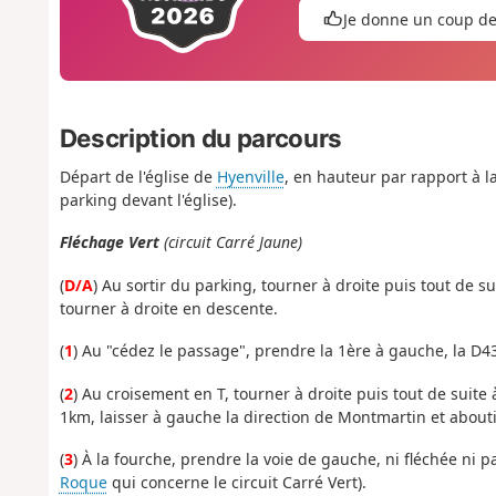
Je donne un coup d
Description du parcours
Départ de l'église de
Hyenville
, en hauteur par rapport à 
parking devant l'église).
Fléchage Vert
(circuit Carré Jaune)
(
D/A
) Au sortir du parking, tourner à droite puis tout de s
tourner à droite en descente.
(
1
) Au "cédez le passage", prendre la 1ère à gauche, la D4
(
2
) Au croisement en T, tourner à droite puis tout de suit
1km, laisser à gauche la direction de Montmartin et abou
(
3
) À la fourche, prendre la voie de gauche, ni fléchée ni p
Roque
qui concerne le circuit Carré Vert).