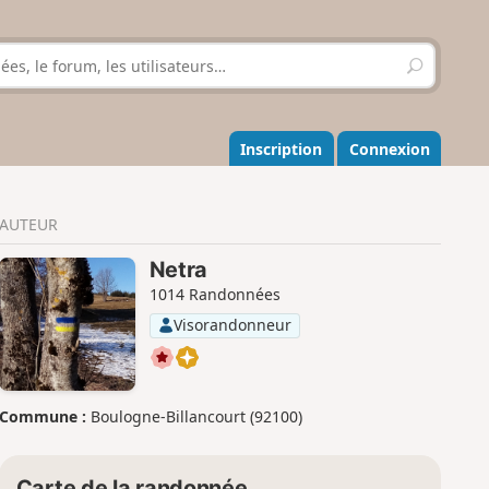
R
e
c
h
e
Inscription
Connexion
r
c
h
AUTEUR
e
r
Netra
1014 Randonnées
Visorandonneur
Commune :
Boulogne-Billancourt (92100)
Carte de la randonnée