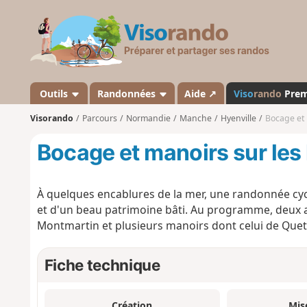
V
i
s
o
r
a
Outils
Randonnées
Aide ↗
Viso
rando
Pre
n
Visorando
Parcours
Normandie
Manche
Hyenville
Bocage et 
d
o
Bocage et manoirs sur les
À quelques encablures de la mer, une randonnée cycli
et d'un beau patrimoine bâti. Au programme, deux a
Montmartin et plusieurs manoirs dont celui de Quettr
Fiche technique
Création
Mis