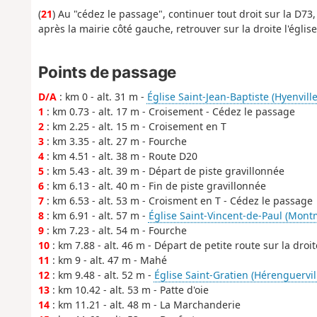
(
21
) Au "cédez le passage", continuer tout droit sur la D73,
après la mairie côté gauche, retrouver sur la droite l'église
Points de passage
D/A
: km 0 - alt. 31 m -
Église Saint-Jean-Baptiste (Hyenville
1
: km 0.73 - alt. 17 m - Croisement - Cédez le passage
2
: km 2.25 - alt. 15 m - Croisement en T
3
: km 3.35 - alt. 27 m - Fourche
4
: km 4.51 - alt. 38 m - Route D20
5
: km 5.43 - alt. 39 m - Départ de piste gravillonnée
6
: km 6.13 - alt. 40 m - Fin de piste gravillonnée
7
: km 6.53 - alt. 53 m - Croisment en T - Cédez le passage
8
: km 6.91 - alt. 57 m -
Église Saint-Vincent-de-Paul (Mont
9
: km 7.23 - alt. 54 m - Fourche
10
: km 7.88 - alt. 46 m - Départ de petite route sur la droit
11
: km 9 - alt. 47 m - Mahé
12
: km 9.48 - alt. 52 m -
Église Saint-Gratien (Hérenguervil
13
: km 10.42 - alt. 53 m - Patte d'oie
14
: km 11.21 - alt. 48 m - La Marchanderie