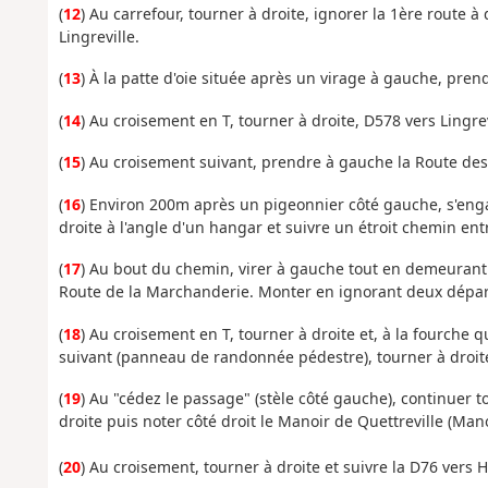
(
12
) Au carrefour, tourner à droite, ignorer la 1ère route à 
Lingreville.
(
13
) À la patte d'oie située après un virage à gauche, pre
(
14
) Au croisement en T, tourner à droite, D578 vers Lingre
(
15
) Au croisement suivant, prendre à gauche la Route des
(
16
) Environ 200m après un pigeonnier côté gauche, s'enga
droite à l'angle d'un hangar et suivre un étroit chemin ent
(
17
) Au bout du chemin, virer à gauche tout en demeurant s
Route de la Marchanderie. Monter en ignorant deux départs
(
18
) Au croisement en T, tourner à droite et, à la fourche
suivant (panneau de randonnée pédestre), tourner à droit
(
19
) Au "cédez le passage" (stèle côté gauche), continuer t
droite puis noter côté droit le Manoir de Quettreville (Man
(
20
) Au croisement, tourner à droite et suivre la D76 vers H