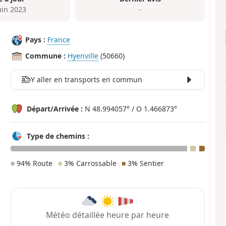
uin 2023
–
Pays :
France
Commune :
Hyenville
(50660)
Y aller en transports en commun
Départ/Arrivée :
N 48.994057° / O 1.466873°
Type de chemins :
■
94% Route
■
3% Carrossable
■
3% Sentier
Météo détaillée heure par heure