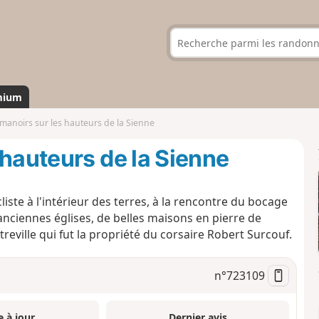
mium
manoirs sur les hauteurs de la Sienne
 hauteurs de la Sienne
ste à l'intérieur des terres, à la rencontre du bocage
nciennes églises, de belles maisons en pierre de
eville qui fut la propriété du corsaire Robert Surcouf.
n°
723109
e à jour
Dernier avis