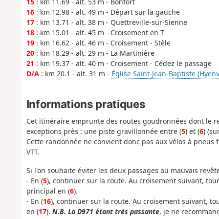
15
: km 11.69 - alt. 53 m - Bonfort
16
: km 12.98 - alt. 49 m - Départ sur la gauche
17
: km 13.71 - alt. 38 m - Quettreville-sur-Sienne
18
: km 15.01 - alt. 45 m - Croisement en T
19
: km 16.62 - alt. 46 m - Croisement - Stèle
20
: km 18.29 - alt. 29 m - La Martinière
21
: km 19.37 - alt. 40 m - Croisement - Cédez le passage
D/A
: km 20.1 - alt. 31 m -
Église Saint-Jean-Baptiste (Hyenvi
Informations pratiques
Cet itinéraire emprunte des routes goudronnées dont le r
exceptions près : une piste gravillonnée entre (
5
) et (
6
) (s
Cette randonnée ne convient donc pas aux vélos à pneus fin
VTT.
Si l'on souhaite éviter les deux passages au mauvais revêt
- En (
5
), continuer sur la route. Au croisement suivant, tou
principal en (
6
).
- En (
16
), continuer sur la route. Au croisement suivant, to
en (
17
).
N.B. La D971 étant très passante
, je ne recommand