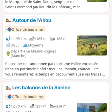
le Marquetel de Saint-Denis, seigneur de
Saint-Évremond (au lieu-dit le Château), mort
le 29 septembre 1703 à Londres. Saint-
Évremond fut un moraliste et critique libertin
Autour de l'Airou
français important. Une statue
commémorative se situe sur la place du
Office de tourisme
bourg. C'est votre premier rendez-vous avec
l'histoire.
11,95 km
+185 m
-183 m
3h 55
Moyenne
Départ à Le Mesnil-Rogues
(Manche)
Ce sentier de randonnée parcourt une vallée encaissée
riche en patrimoine bâti : moulins, manoir, château, etc.
Vous remonterez le temps en découvrant aussi les traces du
passage de l'écrivain Rémy de Gourmont.
Les balcons de la Sienne
Office de tourisme
12,70 km
+237 m
-234 m