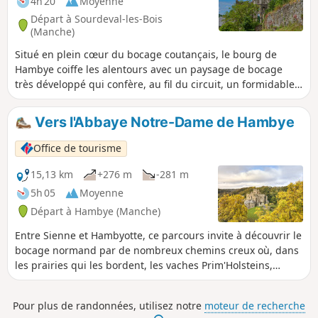
4h 20
Moyenne
Départ à Sourdeval-les-Bois
(Manche)
Situé en plein cœur du bocage coutançais, le bourg de
Hambye coiffe les alentours avec un paysage de bocage
très développé qui confère, au fil du circuit, un formidable
écrin végétal aux ruines de l'abbaye et offre un précieux
témoignage des paysages des vallées normandes, avec des
Vers l'Abbaye Notre-Dame de Hambye
prairies, certaines humides en fond de vallée et des
boisements sur les versants.
Office de tourisme
15,13 km
+276 m
-281 m
5h 05
Moyenne
Départ à Hambye (Manche)
Entre Sienne et Hambyotte, ce parcours invite à découvrir le
bocage normand par de nombreux chemins creux où, dans
les prairies qui les bordent, les vaches Prim'Holsteins,
d'origine hollandaise, se confondent avec les Normandes,
race emblématique de la région. Au final, l'Abbaye de
Pour plus de randonnées, utilisez notre
moteur de recherche
Hambye vous attend avec sa salle capitulaire du XIIIe siècle.