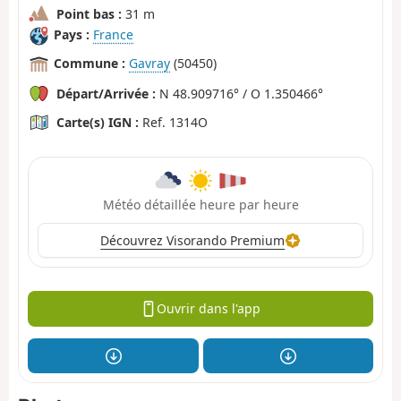
Point bas :
31 m
Pays :
France
Commune :
Gavray
(50450)
Départ/Arrivée :
N 48.909716° / O 1.350466°
Carte(s) IGN :
Ref. 1314O
Météo détaillée heure par heure
Découvrez Visorando Premium
Ouvrir dans l'app