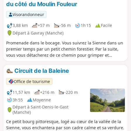
du côté du Moulin Fouleur
Visorandonneur
3,88 km
+57 m
-56 m
1h 15
Facile
Départ à Gavray (Manche)
Promenade dans le bocage. Vous suivrez la Sienne dans un
premier temps par un petit chemin forestier. Par la suite,
vous vous détacherez de ce chemin pour grimper et
atteindre les hauteurs de la petite colline qui surmonte la
rivière jusqu'à un petit chalet au point culminant.
Circuit de la Baleine
Office de tourisme
11,57 km
+216 m
-220 m
3h 55
Moyenne
Départ à Saint-Denis-le-Gast
(Manche)
Ce petit bourg pittoresque, logé au cœur de la vallée de la
Sienne, vous enchantera par son cadre calme et sa verdure.