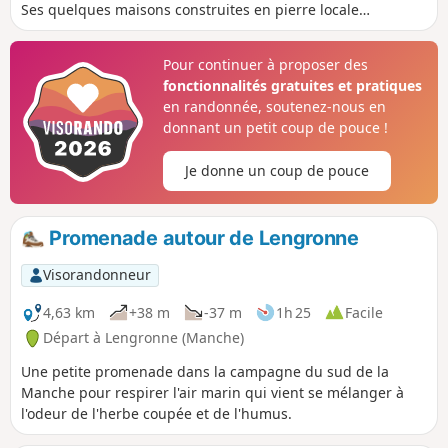
Ses quelques maisons construites en pierre locale
entourent l'église. Vous remarquerez que les versants de
cette vallée sont couverts de hêtres dont le bois dur et
Pour continuer à proposer des
homogène est utilisé tant en menuiserie qu'en ébénisterie
fonctionnalités gratuites et pratiques
et plus simplement en bois de chauffage.
en randonnée, soutenez-nous en
donnant un petit coup de pouce !
Je donne un coup de pouce
Promenade autour de Lengronne
Visorandonneur
4,63 km
+38 m
-37 m
1h 25
Facile
Départ à Lengronne (Manche)
Une petite promenade dans la campagne du sud de la
Manche pour respirer l'air marin qui vient se mélanger à
l'odeur de l'herbe coupée et de l'humus.