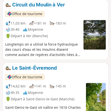
Circuit du Moulin à Ver
Office de tourisme
11,03 km
+181 m
-183 m
3h 40
Moyenne
Départ à Ver (Manche)
Longtemps on a utilisé la force hydraulique
des cours d'eau et les moulins étaient
comme autant de repères d'activités liées à
l'eau sur le cours des rivières. À Ver, sur le
cours de la Sienne, fleuve côtier réputé pour
Le Saint-Évremond
accueillir les grands migrateurs (saumon
atlantique, lamproie marine et anguille), le
Office de tourisme
seuil du Moulin de Ver a été effacé en 2010
pour faciliter leur passage.
14,62 km
+141 m
-145 m
4h 35
Moyenne
Départ à Saint-Denis-le-Gast (Manche)
Saint-Denis-le-Gast vit naître en 1616 Charles