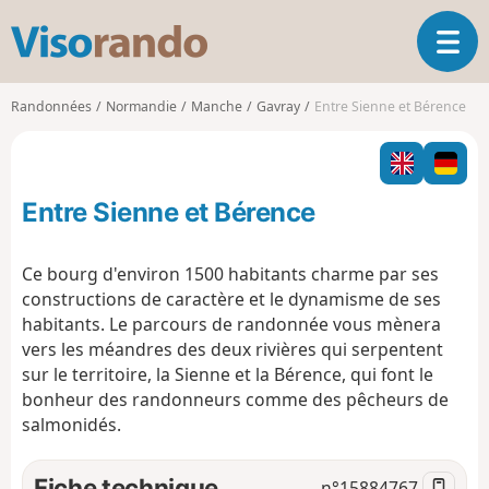
V
O
i
u
s
v
o
Randonnées
Normandie
Manche
Gavray
Entre Sienne et Bérence
r
r
i
a
r
n
l
d
Entre Sienne et Bérence
a
o
n
a
Ce bourg d'environ 1500 habitants charme par ses
v
constructions de caractère et le dynamisme de ses
i
habitants. Le parcours de randonnée vous mènera
g
vers les méandres des deux rivières qui serpentent
a
t
sur le territoire, la Sienne et la Bérence, qui font le
i
bonheur des randonneurs comme des pêcheurs de
o
salmonidés.
n
Fiche technique
n°
15884767