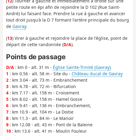
(
12
) Tourner à gauche et immédiatement à droite sur une
petite route en épi afin de rejoindre la D 102 (Rue Saint-
André) lui faisant face. Prendre la rue à gauche et avancer
tout droit jusqu'à la D 7 formant l'artère principale du bourg
de
Gavray
.
(
13
) Virer à gauche et rejoindre la place de l'église, point de
départ de cette randonnée (
D/A
).
Points de passage
D/A
: km 0 - alt. 31 m -
Église Sainte-Trinité (Gavray)
1
: km 0.56 - alt. 58 m - Site du -
Château ducal de Gavray
2
: km 3.04 - alt. 73 m - Embranchement
3
: km 4.78 - alt. 72 m - Bifurcation
4
: km 7.17 - alt. 158 m - Croisement
5
: km 8.02 - alt. 158 m - Hamel Gosse
6
: km 9.41 - alt. 136 m - Embranchement,
7
: km 10.9 - alt. 104 m - La Doitie
8
: km 11.3 - alt. 84 m - Le Manoir
9
: km 12.08 - alt. 43 m - Pont de la Baleine
10
: km 13.6 - alt. 41 m - Moulin Fouleur