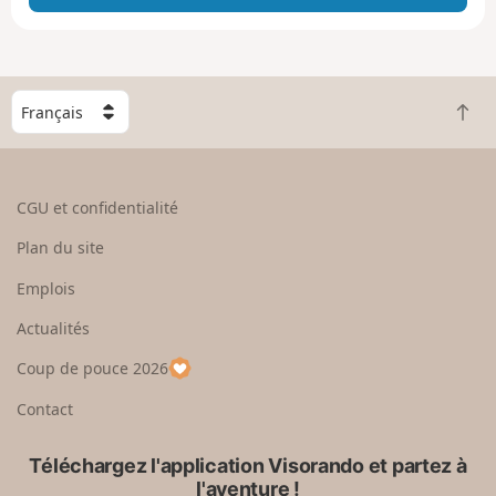
e
e
n
g
C
r
R
h
a
e
o
n
t
i
d
o
s
CGU et confidentialité
u
i
r
s
Plan du site
e
s
n
e
Emplois
h
z
Actualités
a
u
u
n
Coup de pouce 2026
t
p
a
Contact
y
s
Téléchargez l'application Visorando et partez à
l'aventure !