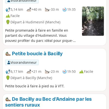
Visorandonneur
5,14 km
+40 m
-33 m
1h 35
Facile
Départ à Hudimesnil (Manche)
Petite promenade à faire en famille en
partant du village d'Hudimesnil. Vous
pouvez profiter du parc idéal pour pique-
niquer avec les plans d'eau et les jeux pour
enfants.
Petite boucle à Bacilly
Visorandonneur
6,17 km
+21 m
-23 m
1h 50
Facile
Départ à Bacilly (Manche)
Petite boucle à faire à pied ou à VTT.
De Bacilly au Bec d'Andaine par les
sentiers ruraux