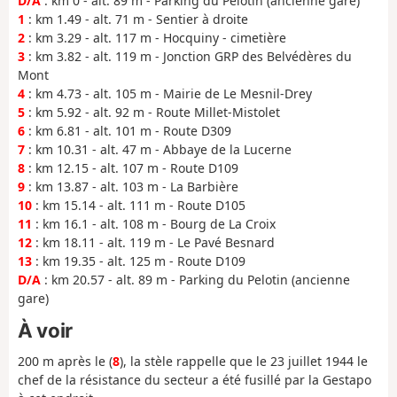
D/A
: km 0 - alt. 89 m - Parking du Pelotin (ancienne gare)
1
: km 1.49 - alt. 71 m - Sentier à droite
2
: km 3.29 - alt. 117 m - Hocquiny - cimetière
3
: km 3.82 - alt. 119 m - Jonction GRP des Belvédères du
Mont
4
: km 4.73 - alt. 105 m - Mairie de Le Mesnil-Drey
5
: km 5.92 - alt. 92 m - Route Millet-Mistolet
6
: km 6.81 - alt. 101 m - Route D309
7
: km 10.31 - alt. 47 m - Abbaye de la Lucerne
8
: km 12.15 - alt. 107 m - Route D109
9
: km 13.87 - alt. 103 m - La Barbière
10
: km 15.14 - alt. 111 m - Route D105
11
: km 16.1 - alt. 108 m - Bourg de La Croix
12
: km 18.11 - alt. 119 m - Le Pavé Besnard
13
: km 19.35 - alt. 125 m - Route D109
D/A
: km 20.57 - alt. 89 m - Parking du Pelotin (ancienne
gare)
À voir
200 m après le (
8
), la stèle rappelle que le 23 juillet 1944 le
chef de la résistance du secteur a été fusillé par la Gestapo