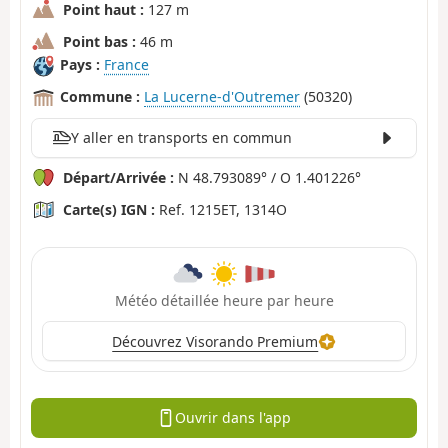
Point haut :
127 m
Point bas :
46 m
Pays :
France
Commune :
La Lucerne-d'Outremer
(50320)
Y aller en transports en commun
Départ/Arrivée :
N 48.793089° / O 1.401226°
Carte(s) IGN :
Ref. 1215ET, 1314O
Météo détaillée heure par heure
Découvrez Visorando Premium
Ouvrir dans l'app