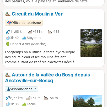
des pâtures, voilà le paysage et l'ambiance de cette
randonnée, sans oublier l'église de Kairon au départ.
Circuit du Moulin à Ver
Office de tourisme
11,03 km
+181 m
-183 m
3h 40
Moyenne
Départ à Ver (Manche)
Longtemps on a utilisé la force hydraulique
des cours d'eau et les moulins étaient
comme autant de repères d'activités liées à
l'eau sur le cours des rivières. À Ver, sur le
cours de la Sienne, fleuve côtier réputé pour
Autour de la vallée du Bosq depuis
accueillir les grands migrateurs (saumon
Anctoville-sur-Boscq
atlantique, lamproie marine et anguille), le
seuil du Moulin de Ver a été effacé en 2010
Visorandonneur
pour faciliter leur passage.
8,27 km
+51 m
-54 m
2h 30
Facile