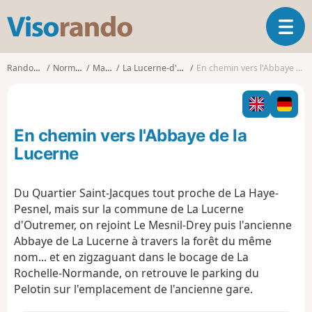
V
O
i
u
s
v
o
Randonnées
Normandie
Manche
La Lucerne-d'Outremer
En chemin vers l'Abbaye de la Lucerne
r
r
i
a
r
n
l
d
En chemin vers l'Abbaye de la
a
o
n
Lucerne
a
v
Du Quartier Saint-Jacques tout proche de La Haye-
i
Pesnel, mais sur la commune de La Lucerne
g
a
d'Outremer, on rejoint Le Mesnil-Drey puis l'ancienne
t
Abbaye de La Lucerne à travers la forêt du même
i
nom... et en zigzaguant dans le bocage de La
o
Rochelle-Normande, on retrouve le parking du
n
Pelotin sur l'emplacement de l'ancienne gare.