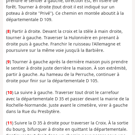
prendre le sentier à gauche, direction Est, en lisière de
forêt. Tourner à droite (tout droit il est indiqué sur un
poteau à droite "Privé"). Ce chemin en montée aboutit à la
départementale D 109.
(
8
) Partir à droite. Devant la croix et la stèle à main droite,
tourner à gauche. Traverser la Hulonnière en prenant à
droite puis à gauche. Franchir le ruisseau l'Allemagne et
poursuivre sur la même voie jusqu'à la Barbière.
(
9
) Tourner à gauche après la dernière maison puis prendre
le sentier à droite juste derrière la maison. À son extrémité,
partir à gauche. Au hameau de la Perruche, continuer à
droite pour finir sur la départementale D 105.
(
10
) La suivre à gauche. Traverser tout droit le carrefour
avec la départementale D 35 et passer devant la mairie de la
Rochelle-Normande. Juste avant le cimetière, virer à gauche
dans la Rue du Presbytère.
(
11
) Suivre la D 35 à droite pour traverser la Croix. À la sortie
du bourg, bifurquer à droite en quittant la départementale.