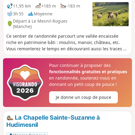
11,95 km
+185 m
-183 m
3h 55
Moyenne
Départ à Le Mesnil-Rogues
(Manche)
Ce sentier de randonnée parcourt une vallée encaissée
riche en patrimoine bâti : moulins, manoir, château, etc.
Vous remonterez le temps en découvrant aussi les traces du
passage de l'écrivain Rémy de Gourmont.
Pour continuer à proposer des
fonctionnalités gratuites et pratiques
en randonnée, soutenez-nous en
donnant un petit coup de pouce !
Je donne un coup de pouce
La Chapelle Sainte-Suzanne à
Hudimesnil