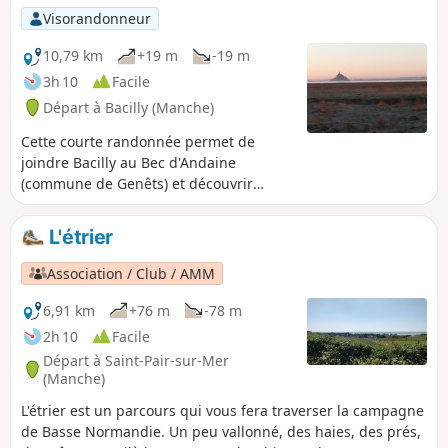
Visorandonneur
10,79 km
+19 m
-19 m
3h 10
Facile
Départ à Bacilly (Manche)
Cette courte randonnée permet de
joindre Bacilly au Bec d'Andaine
(commune de Genêts) et découvrir
l'immensité de la baie du Mont-Saint-
Michel sur les grèves et les herbus.
L'étrier
L'idéal est de la pratiquer le matin au
lever du soleil sur la baie ou le soir au
Association / Club / AMM
coucher du soleil.
6,91 km
+76 m
-78 m
2h 10
Facile
Départ à Saint-Pair-sur-Mer
(Manche)
L'étrier est un parcours qui vous fera traverser la campagne
de Basse Normandie. Un peu vallonné, des haies, des prés,