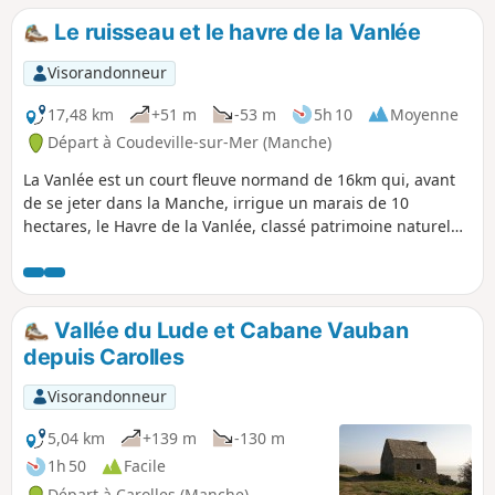
deuxième partie une magnifique vue sur le
Le ruisseau et le havre de la Vanlée
bocage normand puis sur la côte du
Cotentin.
Visorandonneur
17,48 km
+51 m
-53 m
5h 10
Moyenne
Départ à Coudeville-sur-Mer (Manche)
La Vanlée est un court fleuve normand de 16km qui, avant
de se jeter dans la Manche, irrigue un marais de 10
hectares, le Havre de la Vanlée, classé patrimoine naturel
depuis 1988. Recouvert de prés-salés, d'herbus et de
salines, il est traversé par une route submersible
recouverte lors de fortes marées. Il y a été recensées
quelques 150 espèces d'oiseaux. On y trouve aussi des
Vallée du Lude et Cabane Vauban
moutons et des lapins !
depuis Carolles
Visorandonneur
5,04 km
+139 m
-130 m
1h 50
Facile
Départ à Carolles (Manche)