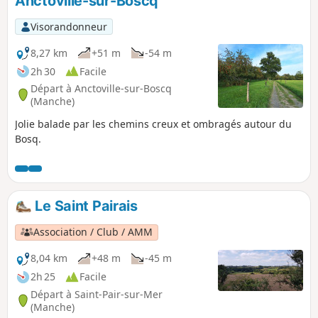
Anctoville-sur-Boscq
p
Visorandonneur
8,27 km
+51 m
-54 m
2h 30
Facile
Départ à Anctoville-sur-Boscq
(Manche)
Jolie balade par les chemins creux et ombragés autour du
Bosq.
Le Saint Pairais
Association / Club / AMM
8,04 km
+48 m
-45 m
2h 25
Facile
Départ à Saint-Pair-sur-Mer
(Manche)