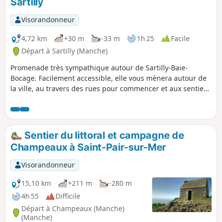
Sartilly
l'apparition récente de grandes
habitations contemporaines parfois
Visorandonneur
quelque peu prétentieuses.
4,72 km
+30 m
-33 m
1h 25
Facile
Départ à Sartilly (Manche)
Promenade très sympathique autour de Sartilly-Baie-
Bocage. Facilement accessible, elle vous mènera autour de
la ville, au travers des rues pour commencer et aux sentiers
bien aménagés pour finir. Vous longerez les prés avec de
nombreux chevaux.
Sentier du littoral et campagne de
Champeaux à Saint-Pair-sur-Mer
Visorandonneur
15,10 km
+211 m
-280 m
4h 55
Difficile
Départ à Champeaux (Manche)
(Manche)