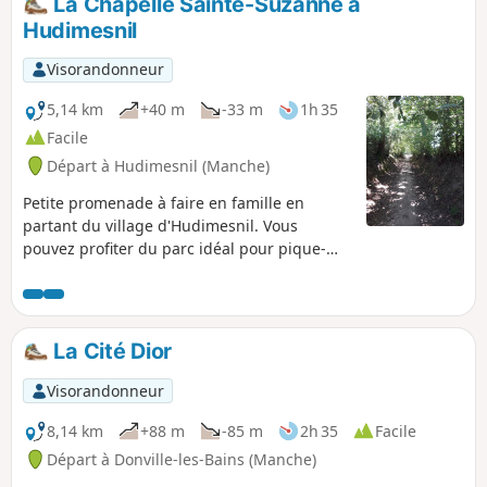
La Chapelle Sainte-Suzanne à
emprunté.
Hudimesnil
Visorandonneur
5,14 km
+40 m
-33 m
1h 35
Facile
Départ à Hudimesnil (Manche)
Petite promenade à faire en famille en
partant du village d'Hudimesnil. Vous
pouvez profiter du parc idéal pour pique-
niquer avec les plans d'eau et les jeux pour
enfants.
La Cité Dior
Visorandonneur
8,14 km
+88 m
-85 m
2h 35
Facile
Départ à Donville-les-Bains (Manche)