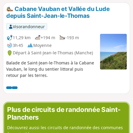
Cabane Vauban et Vallée du Lude
depuis Saint-Jean-le-Thomas
Visorandonneur
11,29 km
+194 m
-193 m
3h 45
Moyenne
Départ à Saint-Jean-le-Thomas (Manche)
Balade de Saint-Jean-le-Thomas à la Cabane
Vauban, le long du sentier littoral puis
retour par les terres.
Plus de circuits de randonnée Saint-
Planchers
Découvrez aussi les circuits de randonnée des communes