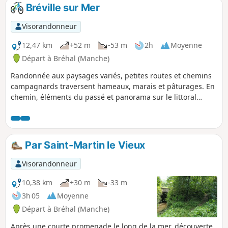
Bréville sur Mer
Visorandonneur
12,47 km
+52 m
-53 m
2h
Moyenne
Départ à Bréhal (Manche)
Randonnée aux paysages variés, petites routes et chemins
campagnards traversent hameaux, marais et pâturages. En
chemin, éléments du passé et panorama sur le littoral
côtier. Des montées en milieu de parcours…puis de belles
descentes !
Par Saint-Martin le Vieux
Visorandonneur
10,38 km
+30 m
-33 m
3h 05
Moyenne
Départ à Bréhal (Manche)
Après une courte promenade le long de la mer, découverte