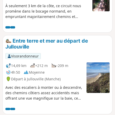
À seulement 3 km de la côte, ce circuit nous
promène dans le bocage normand, en
empruntant majoritairement chemins et
sentiers.
Entre terre et mer au départ de
Jullouville
Visorandonneur
14,69 km
+212 m
-209 m
4h 50
Moyenne
Départ à Jullouville (Manche)
Avec des escaliers à monter ou à descendre,
des chemins côtiers assez accidentés mais
offrant une vue magnifique sur la baie, ce
circuit qui comprend au début quelques
kilomètres de goudron sur petites routes
peu fréquentées, permet d'apprécier en