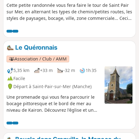
Cette petite randonnée vous fera faire le tour de Saint Pair
sur Mer, en alternant les types de chemin/petites routes, les
styles de paysages, bocage, ville, zone commerciale... Ceci
afin de découvrir les environs.
Le Quéronnais
Association / Club / AMM
5,35 km
+33 m
-32 m
1h 35
Facile
Départ à Saint-Pair-sur-Mer (Manche)
Une promenade qui vous fera parcourir le
bocage pittoresque et le bord de mer au
niveau de Kairon. Découvrez l'église et un
joli point de vue sur les plages et Granville.