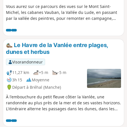
Vous aurez sur ce parcours des vues sur le Mont Saint-
Michel, les cabanes Vauban, la Vallée du Lude, en passant
par la vallée des peintres, pour remonter en campagne,
passer dans le marais, le village de Kairon et arriver dans le
quartier de Beausoleil à Saint-Pair.
Le Havre de la Vanlée entre plages,
dunes et herbus
Visorandonneur
11,27 km
+5 m
-5 m
3h 15
Moyenne
Départ à Bréhal (Manche)
À l'embouchure du petit fleuve côtier la Vanlée, une
randonnée au plus près de la mer et de ses vastes horizons.
L'itinéraire alterne les passages dans les dunes, dans les
herbus où règnent les moutons de pré-salé, et en bord de
plage.