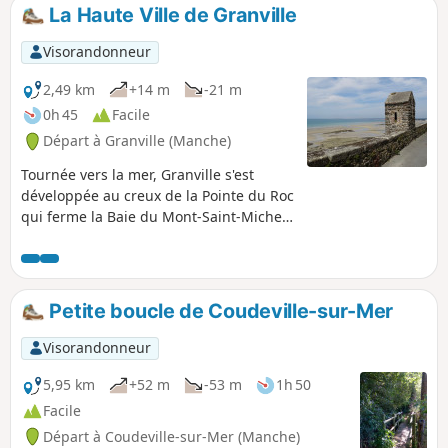
La Haute Ville de Granville
Visorandonneur
2,49 km
+14 m
-21 m
0h 45
Facile
Départ à Granville (Manche)
Tournée vers la mer, Granville s'est
développée au creux de la Pointe du Roc
qui ferme la Baie du Mont-Saint-Michel
où enflent les plus fortes marées
d'Europe. Granville est une ville
dynamique qui s'appuie sur sa notoriété
touristique. Sa vocation maritime, qui
Petite boucle de Coudeville-sur-Mer
n'est pas en reste, y contribue. Cette
balade vous fera découvrir la jolie cité
Visorandonneur
corsaire normande juchée sur son
rocher et entourée de ses remparts.
5,95 km
+52 m
-53 m
1h 50
Cette cité n'est pas sans rappeler les
Facile
charmes de sa cousine malouine.
Départ à Coudeville-sur-Mer (Manche)