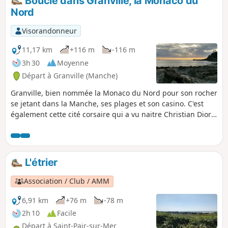
Boucle dans Granville, la Monaco du
Nord
Visorandonneur
11,17 km
+116 m
-116 m
3h 30
Moyenne
Départ à Granville (Manche)
Granville, bien nommée la Monaco du Nord pour son rocher
se jetant dans la Manche, ses plages et son casino. C'est
également cette cité corsaire qui a vu naitre Christian Dior,
à qui elle rend hommage par son musée niché dans la
maison natale de cet illustre couturier.
L'étrier
Association / Club / AMM
6,91 km
+76 m
-78 m
2h 10
Facile
Départ à Saint-Pair-sur-Mer