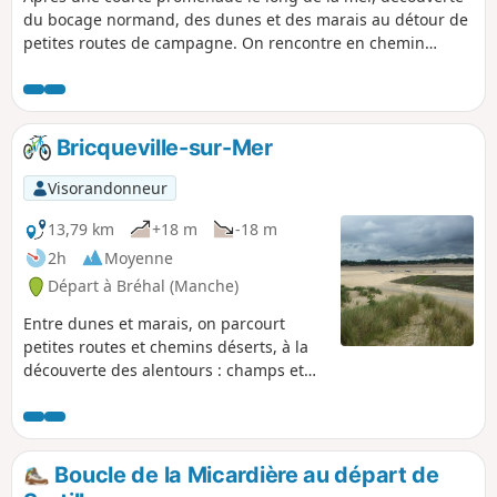
du bocage normand, des dunes et des marais au détour de
petites routes de campagne. On rencontre en chemin
quelques éléments du passé mais aussi des ânes curieux,
moutons ou encore un petit cours d'eau caché dans la
verdure…
Bricqueville-sur-Mer
Visorandonneur
13,79 km
+18 m
-18 m
2h
Moyenne
Départ à Bréhal (Manche)
Entre dunes et marais, on parcourt
petites routes et chemins déserts, à la
découverte des alentours : champs et
pâturages, hameaux où l'on croise
anciennes maisons de pierre joliment
fleuries, et granges abandonnées où la
nature reprend ses droits. Le charme
Boucle de la Micardière au départ de
(hélas) est trop souvent rompu par