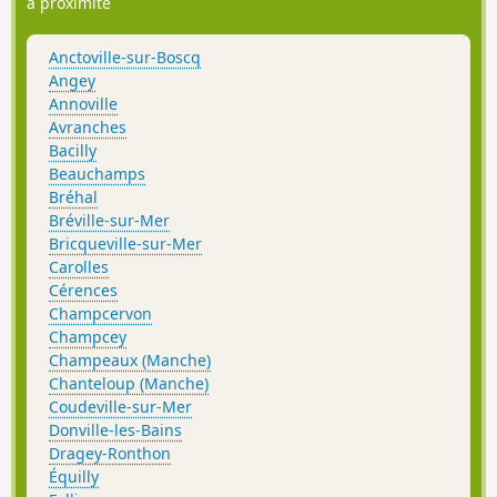
à proximité
Anctoville-sur-Boscq
Angey
Annoville
Avranches
Bacilly
Beauchamps
Bréhal
Bréville-sur-Mer
Bricqueville-sur-Mer
Carolles
Cérences
Champcervon
Champcey
Champeaux (Manche)
Chanteloup (Manche)
Coudeville-sur-Mer
Donville-les-Bains
Dragey-Ronthon
Équilly