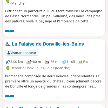
(Manche)
L'étrier est un parcours qui vous fera traverser la campagne
de Basse Normandie. Un peu vallonné, des haies, des prés,
des pâtures, voilà le paysage et l'ambiance de cette
randonnée, sans oublier l'église de Kairon au départ.
La Falaise de Donville-les-Bains
Visorandonneur
3,00 km
+80 m
-76 m
1h 05
Facile
Départ à Donville-les-Bains (Manche)
Promenade composée de deux boucles indépendantes. La
première offre un aperçu du château d'eau joliment décoré
de Donville et longe de grandes villas contemporaines
d'architecture variée, avec vue sur mer. La seconde boucle,
plus intéressante, passe le long de la falaise avant de
grimper au sommet pour une vue étendue sur la mer et le
littoral. Dans les deux cas, un sentier très pentu sera