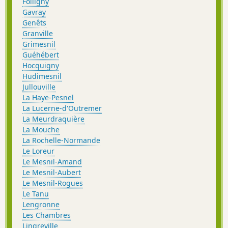
Folligny
Gavray
Genêts
Granville
Grimesnil
Guéhébert
Hocquigny
Hudimesnil
Jullouville
La Haye-Pesnel
La Lucerne-d'Outremer
La Meurdraquière
La Mouche
La Rochelle-Normande
Le Loreur
Le Mesnil-Amand
Le Mesnil-Aubert
Le Mesnil-Rogues
Le Tanu
Lengronne
Les Chambres
Lingreville