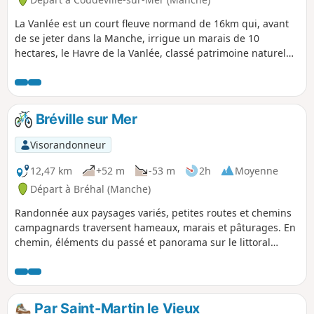
La Vanlée est un court fleuve normand de 16km qui, avant
de se jeter dans la Manche, irrigue un marais de 10
hectares, le Havre de la Vanlée, classé patrimoine naturel
depuis 1988. Recouvert de prés-salés, d'herbus et de
salines, il est traversé par une route submersible
recouverte lors de fortes marées. Il y a été recensées
quelques 150 espèces d'oiseaux. On y trouve aussi des
Bréville sur Mer
moutons et des lapins !
Visorandonneur
12,47 km
+52 m
-53 m
2h
Moyenne
Départ à Bréhal (Manche)
Randonnée aux paysages variés, petites routes et chemins
campagnards traversent hameaux, marais et pâturages. En
chemin, éléments du passé et panorama sur le littoral
côtier. Des montées en milieu de parcours…puis de belles
descentes !
Par Saint-Martin le Vieux