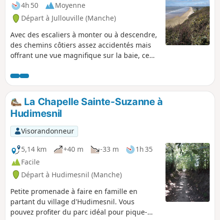
4h 50
Moyenne
Départ à Jullouville (Manche)
Avec des escaliers à monter ou à descendre,
des chemins côtiers assez accidentés mais
offrant une vue magnifique sur la baie, ce
circuit qui comprend au début quelques
kilomètres de goudron sur petites routes
peu fréquentées, permet d'apprécier en
deuxième partie une magnifique vue sur le
La Chapelle Sainte-Suzanne à
bocage normand puis sur la côte du
Hudimesnil
Cotentin.
Visorandonneur
5,14 km
+40 m
-33 m
1h 35
Facile
Départ à Hudimesnil (Manche)
Petite promenade à faire en famille en
partant du village d'Hudimesnil. Vous
pouvez profiter du parc idéal pour pique-