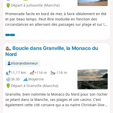
Départ à Jullouville (Manche)
Promenade facile en bord de mer, à faire idéalement en été
et par beau temps. Peut être modulée en fonction des
circonstances en alternant des passages sur plage et sur le
chemin côtier...
Boucle dans Granville, la Monaco du
Nord
Visorandonneur
11,17 km
+116 m
-116 m
3h 30
Moyenne
Départ à Granville (Manche)
Granville, bien nommée la Monaco du Nord pour son rocher
se jetant dans la Manche, ses plages et son casino. C'est
également cette cité corsaire qui a vu naitre Christian Dior,
à qui elle rend hommage par son musée niché dans la