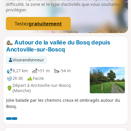
difficulté, la zone et le type d’activités que vous souhaitez
privilégier.
Testez
gratuitement
Autour de la vallée du Bosq depuis
Anctoville-sur-Boscq
Visorandonneur
8,27 km
+51 m
-54 m
2h 30
Facile
Départ à Anctoville-sur-Boscq
(Manche)
Jolie balade par les chemins creux et ombragés autour du
Bosq.