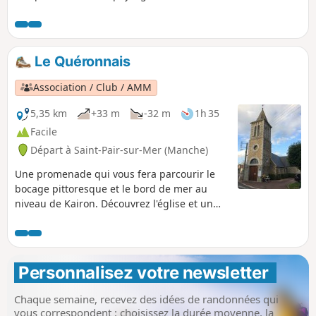
randonnée, sans oublier l'église de Kairon au départ.
Le Quéronnais
Association / Club / AMM
5,35 km
+33 m
-32 m
1h 35
Facile
Départ à Saint-Pair-sur-Mer (Manche)
Une promenade qui vous fera parcourir le
bocage pittoresque et le bord de mer au
niveau de Kairon. Découvrez l'église et un
joli point de vue sur les plages et Granville.
Personnalisez votre newsletter 
Chaque semaine, recevez des idées de randonnées qui
vous correspondent : choisissez la durée moyenne, la