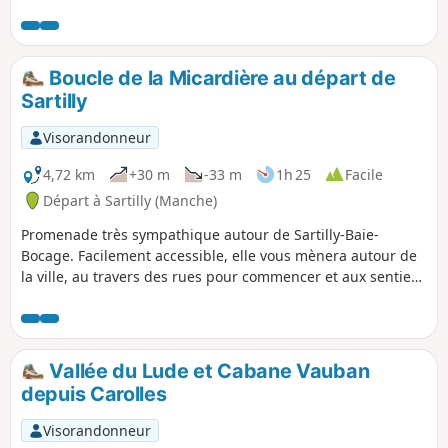
niquer avec les plans d'eau et les jeux pour
enfants.
Boucle de la Micardière au départ de
Sartilly
Visorandonneur
4,72 km
+30 m
-33 m
1h 25
Facile
Départ à Sartilly (Manche)
Promenade très sympathique autour de Sartilly-Baie-
Bocage. Facilement accessible, elle vous mènera autour de
la ville, au travers des rues pour commencer et aux sentiers
bien aménagés pour finir. Vous longerez les prés avec de
nombreux chevaux.
Vallée du Lude et Cabane Vauban
depuis Carolles
Visorandonneur