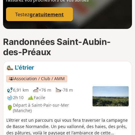
p
Testez
gratuitement
Randonnées Saint-Aubin-
des-Préaux
L'étrier
Association / Club / AMM
6,91 km
+76 m
-78 m
2h 10
Facile
Départ à Saint-Pair-sur-Mer
(Manche)
L'étrier est un parcours qui vous fera traverser la campagne
de Basse Normandie. Un peu vallonné, des haies, des prés,
des pâtures, voilà le paysage et l'ambiance de cette