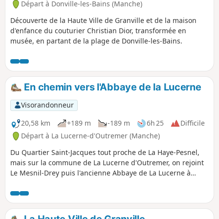
Départ à Donville-les-Bains (Manche)
Découverte de la Haute Ville de Granville et de la maison
d'enfance du couturier Christian Dior, transformée en
musée, en partant de la plage de Donville-les-Bains.
En chemin vers l'Abbaye de la Lucerne
Visorandonneur
20,58 km
+189 m
-189 m
6h 25
Difficile
Départ à La Lucerne-d'Outremer (Manche)
Du Quartier Saint-Jacques tout proche de La Haye-Pesnel,
mais sur la commune de La Lucerne d'Outremer, on rejoint
Le Mesnil-Drey puis l'ancienne Abbaye de La Lucerne à
travers la forêt du même nom... et en zigzaguant dans le
bocage de La Rochelle-Normande, on retrouve le parking
du Pelotin sur l'emplacement de l'ancienne gare.
La Haute Ville de Granville