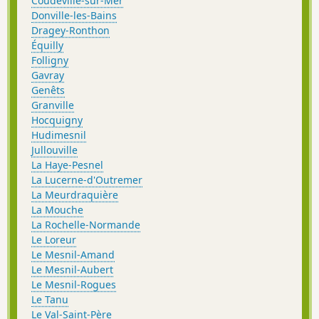
Coudeville-sur-Mer
Donville-les-Bains
Dragey-Ronthon
Équilly
Folligny
Gavray
Genêts
Granville
Hocquigny
Hudimesnil
Jullouville
La Haye-Pesnel
La Lucerne-d'Outremer
La Meurdraquière
La Mouche
La Rochelle-Normande
Le Loreur
Le Mesnil-Amand
Le Mesnil-Aubert
Le Mesnil-Rogues
Le Tanu
Le Val-Saint-Père