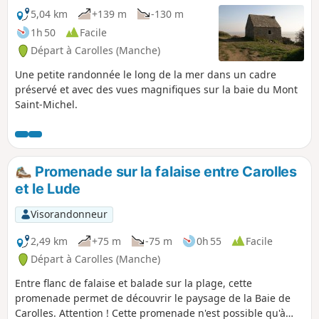
5,04 km
+139 m
-130 m
1h 50
Facile
Départ à Carolles (Manche)
Une petite randonnée le long de la mer dans un cadre
préservé et avec des vues magnifiques sur la baie du Mont
Saint-Michel.
Promenade sur la falaise entre Carolles
et le Lude
Visorandonneur
2,49 km
+75 m
-75 m
0h 55
Facile
Départ à Carolles (Manche)
Entre flanc de falaise et balade sur la plage, cette
promenade permet de découvrir le paysage de la Baie de
Carolles. Attention ! Cette promenade n'est possible qu'à