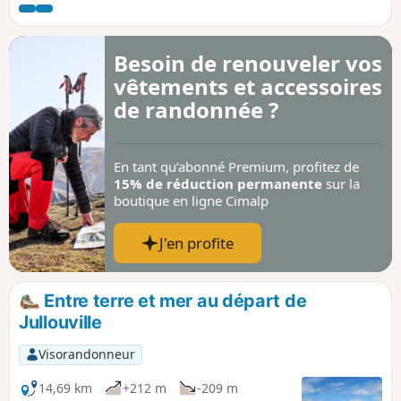
maison natale de cet illustre couturier.
Besoin de renouveler vos
vêtements et accessoires
de randonnée ?
En tant qu’abonné Premium, profitez de
15% de réduction permanente
sur la
boutique en ligne Cimalp
J'en profite
Entre terre et mer au départ de
Jullouville
Visorandonneur
14,69 km
+212 m
-209 m