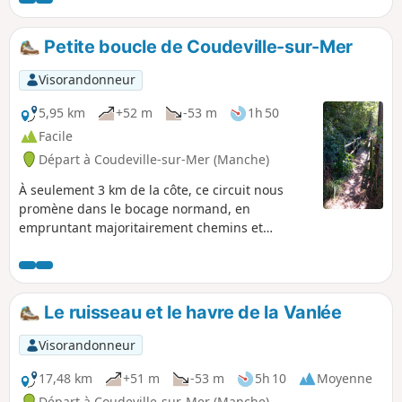
Petite boucle de Coudeville-sur-Mer
Visorandonneur
5,95 km
+52 m
-53 m
1h 50
Facile
Départ à Coudeville-sur-Mer (Manche)
À seulement 3 km de la côte, ce circuit nous
promène dans le bocage normand, en
empruntant majoritairement chemins et
sentiers.
Le ruisseau et le havre de la Vanlée
Visorandonneur
17,48 km
+51 m
-53 m
5h 10
Moyenne
Départ à Coudeville-sur-Mer (Manche)