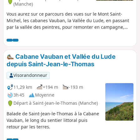
(Manche)
Vous aurez sur ce parcours des vues sur le Mont Saint-
Michel, les cabanes Vauban, la Vallée du Lude, en passant
par la vallée des peintres, pour remonter en campagne,
passer dans le marais, le village de Kairon et arriver dans le
quartier de Beausoleil à Saint-Pair.
Cabane Vauban et Vallée du Lude
depuis Saint-Jean-le-Thomas
Visorandonneur
11,29 km
+194 m
-193 m
3h 45
Moyenne
Départ à Saint-Jean-le-Thomas (Manche)
Balade de Saint-Jean-le-Thomas à la Cabane
Vauban, le long du sentier littoral puis
retour par les terres.