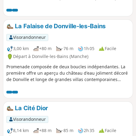
marée basse. Il faut absolument se renseigner sur les
horaires des marées avant d'emprunter cet itinéraire.
La Falaise de Donville-les-Bains
Visorandonneur
3,00 km
+80 m
-76 m
1h 05
Facile
Départ à Donville-les-Bains (Manche)
Promenade composée de deux boucles indépendantes. La
première offre un aperçu du château d'eau joliment décoré
de Donville et longe de grandes villas contemporaines
d'architecture variée, avec vue sur mer. La seconde boucle,
plus intéressante, passe le long de la falaise avant de
grimper au sommet pour une vue étendue sur la mer et le
littoral. Dans les deux cas, un sentier très pentu sera
La Cité Dior
emprunté.
Visorandonneur
8,14 km
+88 m
-85 m
2h 35
Facile