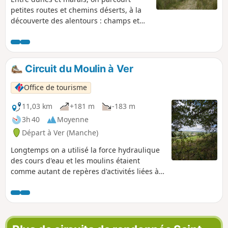
petites routes et chemins déserts, à la
découverte des alentours : champs et
pâturages, hameaux où l'on croise
anciennes maisons de pierre joliment
fleuries, et granges abandonnées où la
nature reprend ses droits. Le charme
Circuit du Moulin à Ver
(hélas) est trop souvent rompu par
l'apparition récente de grandes
Office de tourisme
habitations contemporaines parfois
quelque peu prétentieuses.
11,03 km
+181 m
-183 m
3h 40
Moyenne
Départ à Ver (Manche)
Longtemps on a utilisé la force hydraulique
des cours d'eau et les moulins étaient
comme autant de repères d'activités liées à
l'eau sur le cours des rivières. À Ver, sur le
cours de la Sienne, fleuve côtier réputé pour
accueillir les grands migrateurs (saumon
atlantique, lamproie marine et anguille), le
seuil du Moulin de Ver a été effacé en 2010