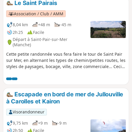
Le Saint Pairais
Association / Club / AMM
8,04 km
+48 m
-45 m
2h 25
Facile
Départ à Saint-Pair-sur-Mer
(Manche)
Cette petite randonnée vous fera faire le tour de Saint Pair
sur Mer, en alternant les types de chemin/petites routes, les
styles de paysages, bocage, ville, zone commerciale... Ceci
afin de découvrir les environs.
Escapade en bord de mer de Jullouville
à Carolles et Kairon
Visorandonneur
9,75 km
+9 m
-9 m
2h 50
Facile