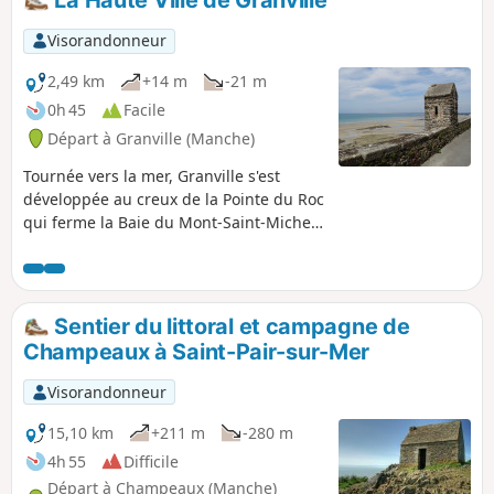
Visorandonneur
2,49 km
+14 m
-21 m
0h 45
Facile
Départ à Granville (Manche)
Tournée vers la mer, Granville s'est
développée au creux de la Pointe du Roc
qui ferme la Baie du Mont-Saint-Michel
où enflent les plus fortes marées
d'Europe. Granville est une ville
dynamique qui s'appuie sur sa notoriété
touristique. Sa vocation maritime, qui
Sentier du littoral et campagne de
n'est pas en reste, y contribue. Cette
Champeaux à Saint-Pair-sur-Mer
balade vous fera découvrir la jolie cité
corsaire normande juchée sur son
Visorandonneur
rocher et entourée de ses remparts.
Cette cité n'est pas sans rappeler les
15,10 km
+211 m
-280 m
charmes de sa cousine malouine.
4h 55
Difficile
Départ à Champeaux (Manche)