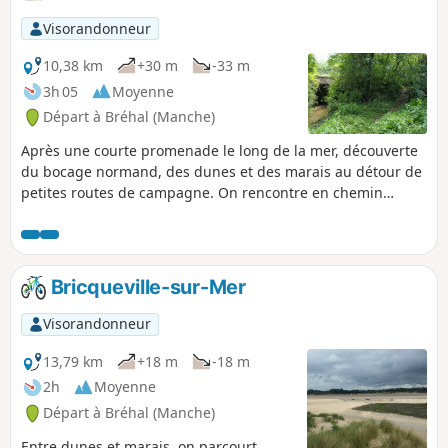
Visorandonneur
10,38 km
+30 m
-33 m
3h 05
Moyenne
Départ à Bréhal (Manche)
Après une courte promenade le long de la mer, découverte
du bocage normand, des dunes et des marais au détour de
petites routes de campagne. On rencontre en chemin
quelques éléments du passé mais aussi des ânes curieux,
moutons ou encore un petit cours d'eau caché dans la
verdure…
Bricqueville-sur-Mer
Visorandonneur
13,79 km
+18 m
-18 m
2h
Moyenne
Départ à Bréhal (Manche)
Entre dunes et marais, on parcourt