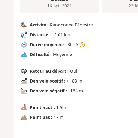
16 oct. 2021
22 f
Activité :
Randonnée Pédestre
Distance :
12,01 km
Durée moyenne :
3h 55
Difficulté :
Moyenne
Retour au départ :
Oui
Dénivelé positif :
+ 183 m
Dénivelé négatif :
- 184 m
Point haut :
126 m
Point bas :
17 m