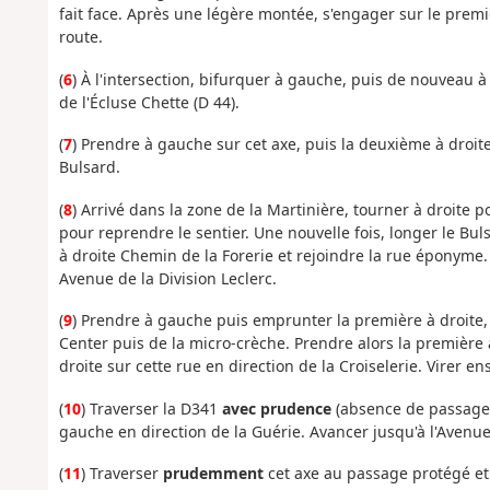
fait face. Après une légère montée, s'engager sur le premi
route.
(
6
) À l'intersection, bifurquer à gauche, puis de nouveau à
de l'Écluse Chette (D 44).
(
7
) Prendre à gauche sur cet axe, puis la deuxième à droite
Bulsard.
(
8
) Arrivé dans la zone de la Martinière, tourner à droite 
pour reprendre le sentier. Une nouvelle fois, longer le Bul
à droite Chemin de la Forerie et rejoindre la rue éponyme.
Avenue de la Division Leclerc.
(
9
) Prendre à gauche puis emprunter la première à droite,
Center puis de la micro-crèche. Prendre alors la première
droite sur cette rue en direction de la Croiselerie. Virer e
(
10
) Traverser la D341
avec prudence
(absence de passage 
gauche en direction de la Guérie. Avancer jusqu'à l'Avenue
(
11
) Traverser
prudemment
cet axe au passage protégé et