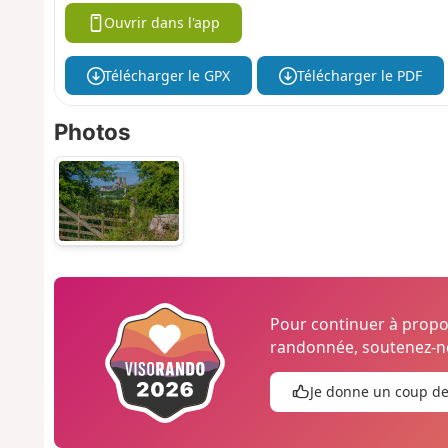
Ouvrir dans l'app
Télécharger le GPX
Télécharger le PDF
Photos
Pour continuer à prop
randonnée, soutenez-no
Je donne un coup d