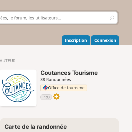
R
e
c
h
e
Inscription
Connexion
r
c
h
AUTEUR
e
r
Coutances Tourisme
38 Randonnées
Office de tourisme
PRO
Carte de la randonnée