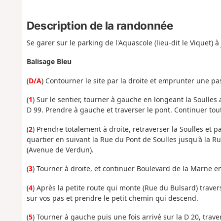
Description de la randonnée
Se garer sur le parking de l'Aquascole (lieu-dit le Viquet) à
Balisage Bleu
(
D/A
) Contourner le site par la droite et emprunter une pas
(
1
) Sur le sentier, tourner à gauche en longeant la Soulle
D 99. Prendre à gauche et traverser le pont. Continuer tout
(
2
) Prendre totalement à droite, retraverser la Soulles et 
quartier en suivant la Rue du Pont de Soulles jusqu'à la R
(Avenue de Verdun).
(
3
) Tourner à droite, et continuer Boulevard de la Marne en 
(
4
) Après la petite route qui monte (Rue du Bulsard) trave
sur vos pas et prendre le petit chemin qui descend.
(
5
) Tourner à gauche puis une fois arrivé sur la D 20, trav