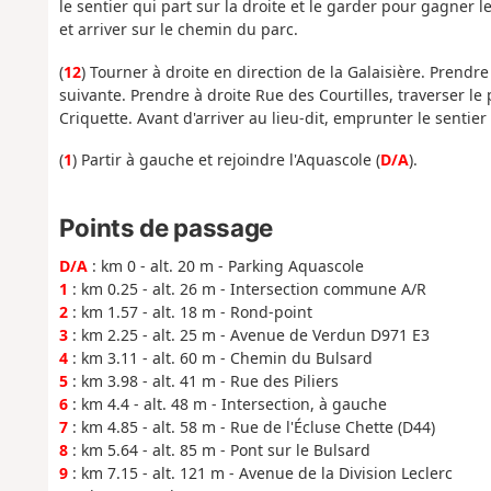
le sentier qui part sur la droite et le garder pour gagner 
et arriver sur le chemin du parc.
(
12
) Tourner à droite en direction de la Galaisière. Prendre
suivante. Prendre à droite Rue des Courtilles, traverser le
Criquette. Avant d'arriver au lieu-dit, emprunter le sentier s
(
1
) Partir à gauche et rejoindre l'Aquascole (
D/A
).
Points de passage
D/A
: km 0 - alt. 20 m - Parking Aquascole
1
: km 0.25 - alt. 26 m - Intersection commune A/R
2
: km 1.57 - alt. 18 m - Rond-point
3
: km 2.25 - alt. 25 m - Avenue de Verdun D971 E3
4
: km 3.11 - alt. 60 m - Chemin du Bulsard
5
: km 3.98 - alt. 41 m - Rue des Piliers
6
: km 4.4 - alt. 48 m - Intersection, à gauche
7
: km 4.85 - alt. 58 m - Rue de l'Écluse Chette (D44)
8
: km 5.64 - alt. 85 m - Pont sur le Bulsard
9
: km 7.15 - alt. 121 m - Avenue de la Division Leclerc