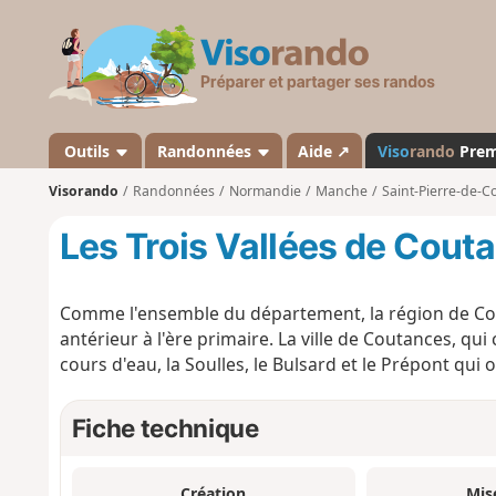
V
i
s
o
r
a
Outils
Randonnées
Aide ↗
Viso
rando
Pre
n
Visorando
Randonnées
Normandie
Manche
Saint-Pierre-de-C
d
o
Les Trois Vallées de Cout
Comme l'ensemble du département, la région de Cou
antérieur à l'ère primaire. La ville de Coutances, qui 
cours d'eau, la Soulles, le Bulsard et le Prépont qui
Fiche technique
Création
Mis