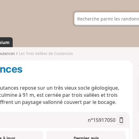
mium
outances
Les Trois Vallées de Coutances
ances
tances repose sur un très vieux socle géologique,
culmine à 91 m, est cernée par trois vallées et trois
 offrent un paysage vallonné couvert par le bocage.
n°
15917050
e à jour
Dernier avis