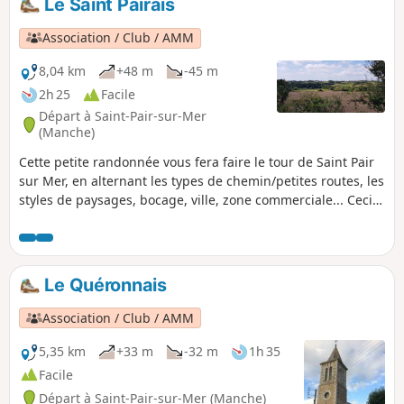
Le Saint Pairais
Association / Club / AMM
8,04 km
+48 m
-45 m
2h 25
Facile
Départ à Saint-Pair-sur-Mer
(Manche)
Cette petite randonnée vous fera faire le tour de Saint Pair
sur Mer, en alternant les types de chemin/petites routes, les
styles de paysages, bocage, ville, zone commerciale... Ceci
afin de découvrir les environs.
Le Quéronnais
Association / Club / AMM
5,35 km
+33 m
-32 m
1h 35
Facile
Départ à Saint-Pair-sur-Mer (Manche)