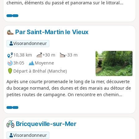
chemin, éléments du passé et panorama sur le littoral
côtier. Des montées en milieu de parcours…puis de belles
descentes !
Par Saint-Martin le Vieux
Visorandonneur
10,38 km
+30 m
-33 m
3h 05
Moyenne
Départ à Bréhal (Manche)
Après une courte promenade le long de la mer, découverte
du bocage normand, des dunes et des marais au détour de
petites routes de campagne. On rencontre en chemin
quelques éléments du passé mais aussi des ânes curieux,
moutons ou encore un petit cours d'eau caché dans la
verdure…
Bricqueville-sur-Mer
Visorandonneur