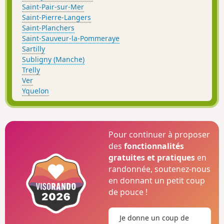
Saint-Pair-sur-Mer
Saint-Pierre-Langers
Saint-Planchers
Saint-Sauveur-la-Pommeraye
Sartilly
Subligny (Manche)
Trelly
Ver
Yquelon
Pour continuer à proposer
des
fonctionnalités
gratuites et pratiques
en
randonnée, soutenez-nous
en donnant un petit coup
de pouce !
Je donne un coup de