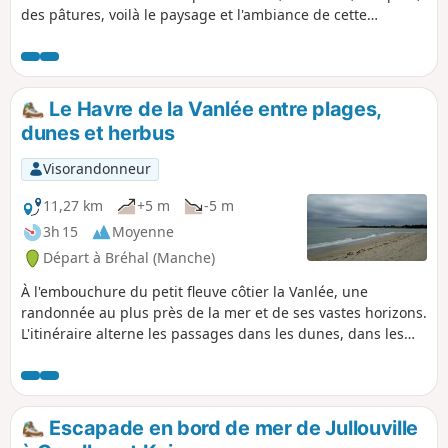
des pâtures, voilà le paysage et l'ambiance de cette
randonnée, sans oublier l'église de Kairon au départ.
Le Havre de la Vanlée entre plages,
dunes et herbus
Visorandonneur
11,27 km
+5 m
-5 m
3h 15
Moyenne
Départ à Bréhal (Manche)
À l'embouchure du petit fleuve côtier la Vanlée, une
randonnée au plus près de la mer et de ses vastes horizons.
L'itinéraire alterne les passages dans les dunes, dans les
herbus où règnent les moutons de pré-salé, et en bord de
plage.
Escapade en bord de mer de Jullouville