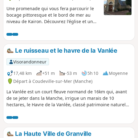
Une promenade qui vous fera parcourir le
bocage pittoresque et le bord de mer au
niveau de Kairon. Découvrez l'église et un
joli point de vue sur les plages et Granville.
Le ruisseau et le havre de la Vanlée
Visorandonneur
17,48 km
+51 m
-53 m
5h 10
Moyenne
Départ à Coudeville-sur-Mer (Manche)
La Vanlée est un court fleuve normand de 16km qui, avant
de se jeter dans la Manche, irrigue un marais de 10
hectares, le Havre de la Vanlée, classé patrimoine naturel
depuis 1988. Recouvert de prés-salés, d'herbus et de
salines, il est traversé par une route submersible
recouverte lors de fortes marées. Il y a été recensées
quelques 150 espèces d'oiseaux. On y trouve aussi des
La Haute Ville de Granville
moutons et des lapins !