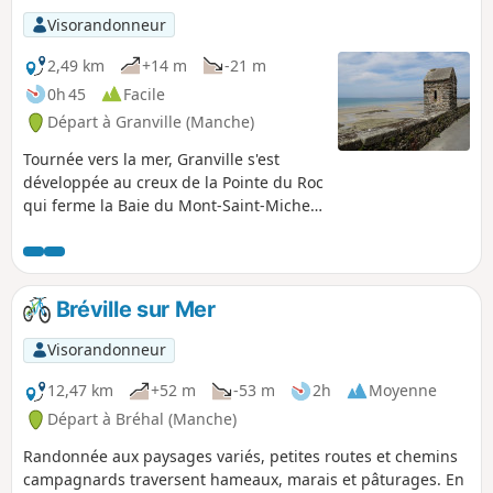
Visorandonneur
2,49 km
+14 m
-21 m
0h 45
Facile
Départ à Granville (Manche)
Tournée vers la mer, Granville s'est
développée au creux de la Pointe du Roc
qui ferme la Baie du Mont-Saint-Michel
où enflent les plus fortes marées
d'Europe. Granville est une ville
dynamique qui s'appuie sur sa notoriété
touristique. Sa vocation maritime, qui
Bréville sur Mer
n'est pas en reste, y contribue. Cette
balade vous fera découvrir la jolie cité
Visorandonneur
corsaire normande juchée sur son
rocher et entourée de ses remparts.
12,47 km
+52 m
-53 m
2h
Moyenne
Cette cité n'est pas sans rappeler les
Départ à Bréhal (Manche)
charmes de sa cousine malouine.
Randonnée aux paysages variés, petites routes et chemins
campagnards traversent hameaux, marais et pâturages. En