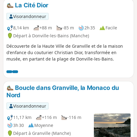
La Cité Dior
Visorandonneur
8,14 km
+88 m
-85 m
2h 35
Facile
Départ à Donville-les-Bains (Manche)
Découverte de la Haute Ville de Granville et de la maison
d'enfance du couturier Christian Dior, transformée en
musée, en partant de la plage de Donville-les-Bains.
Boucle dans Granville, la Monaco du
Nord
Visorandonneur
11,17 km
+116 m
-116 m
3h 30
Moyenne
Départ à Granville (Manche)