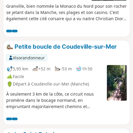
Granville, bien nommée la Monaco du Nord pour son rocher
se jetant dans la Manche, ses plages et son casino. C'est
également cette cité corsaire qui a vu naitre Christian Dior,
à qui elle rend hommage par son musée niché dans la
maison natale de cet illustre couturier.
Petite boucle de Coudeville-sur-Mer
Visorandonneur
5,95 km
+52 m
-53 m
1h 50
Facile
Départ à Coudeville-sur-Mer (Manche)
À seulement 3 km de la côte, ce circuit nous
promène dans le bocage normand, en
empruntant majoritairement chemins et
sentiers.