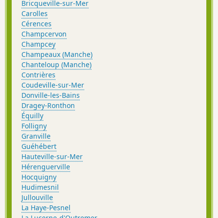
Bricqueville-sur-Mer
Carolles
Cérences
Champcervon
Champcey
Champeaux (Manche)
Chanteloup (Manche)
Contrières
Coudeville-sur-Mer
Donville-les-Bains
Dragey-Ronthon
Équilly
Folligny
Granville
Guéhébert
Hauteville-sur-Mer
Hérenguerville
Hocquigny
Hudimesnil
Jullouville
La Haye-Pesnel
La Lucerne-d'Outremer