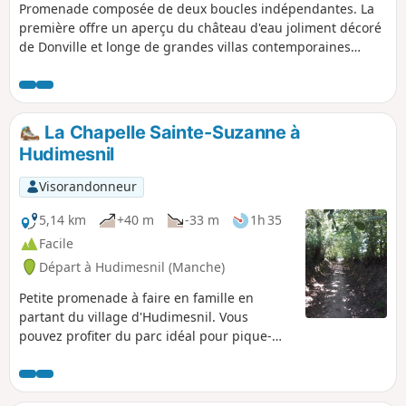
Promenade composée de deux boucles indépendantes. La
première offre un aperçu du château d'eau joliment décoré
de Donville et longe de grandes villas contemporaines
d'architecture variée, avec vue sur mer. La seconde boucle,
plus intéressante, passe le long de la falaise avant de
grimper au sommet pour une vue étendue sur la mer et le
littoral. Dans les deux cas, un sentier très pentu sera
La Chapelle Sainte-Suzanne à
emprunté.
Hudimesnil
Visorandonneur
5,14 km
+40 m
-33 m
1h 35
Facile
Départ à Hudimesnil (Manche)
Petite promenade à faire en famille en
partant du village d'Hudimesnil. Vous
pouvez profiter du parc idéal pour pique-
niquer avec les plans d'eau et les jeux pour
enfants.