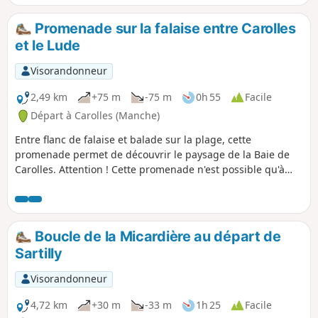
Promenade sur la falaise entre Carolles
et le Lude
Visorandonneur
2,49 km
+75 m
-75 m
0h 55
Facile
Départ à Carolles (Manche)
Entre flanc de falaise et balade sur la plage, cette
promenade permet de découvrir le paysage de la Baie de
Carolles. Attention ! Cette promenade n'est possible qu'à
marée basse. Il faut absolument se renseigner sur les
horaires des marées avant d'emprunter cet itinéraire.
Boucle de la Micardière au départ de
Sartilly
Visorandonneur
4,72 km
+30 m
-33 m
1h 25
Facile