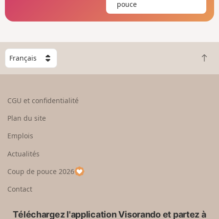
pouce
C
R
h
e
o
t
i
o
s
CGU et confidentialité
u
i
r
s
Plan du site
e
s
n
e
Emplois
h
z
Actualités
a
u
u
n
Coup de pouce 2026
t
p
a
Contact
y
s
Téléchargez l'application Visorando et partez à