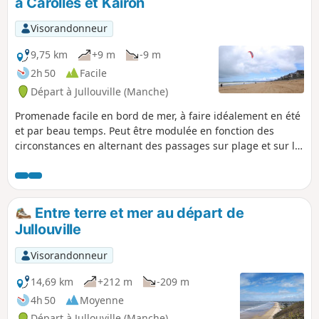
à Carolles et Kairon
Visorandonneur
9,75 km
+9 m
-9 m
2h 50
Facile
Départ à Jullouville (Manche)
Promenade facile en bord de mer, à faire idéalement en été
et par beau temps. Peut être modulée en fonction des
circonstances en alternant des passages sur plage et sur le
chemin côtier...
Entre terre et mer au départ de
Jullouville
Visorandonneur
14,69 km
+212 m
-209 m
4h 50
Moyenne
Départ à Jullouville (Manche)