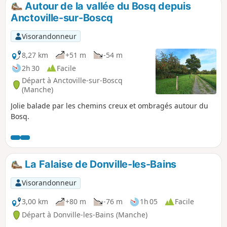
Autour de la vallée du Bosq depuis
p
Anctoville-sur-Boscq
Visorandonneur
8,27 km
+51 m
-54 m
2h 30
Facile
Départ à Anctoville-sur-Boscq
(Manche)
Jolie balade par les chemins creux et ombragés autour du
Bosq.
La Falaise de Donville-les-Bains
Visorandonneur
3,00 km
+80 m
-76 m
1h 05
Facile
Départ à Donville-les-Bains (Manche)