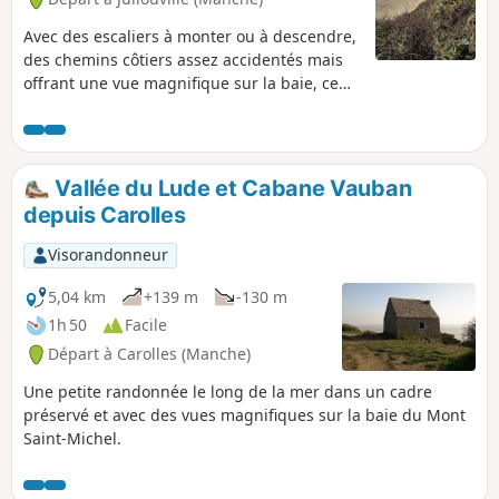
Avec des escaliers à monter ou à descendre,
des chemins côtiers assez accidentés mais
offrant une vue magnifique sur la baie, ce
circuit qui comprend au début quelques
kilomètres de goudron sur petites routes
peu fréquentées, permet d'apprécier en
deuxième partie une magnifique vue sur le
Vallée du Lude et Cabane Vauban
bocage normand puis sur la côte du
depuis Carolles
Cotentin.
Visorandonneur
5,04 km
+139 m
-130 m
1h 50
Facile
Départ à Carolles (Manche)
Une petite randonnée le long de la mer dans un cadre
préservé et avec des vues magnifiques sur la baie du Mont
Saint-Michel.