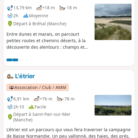
13,79 km
+18 m
-18 m
2h
Moyenne
Départ à Bréhal (Manche)
Entre dunes et marais, on parcourt
petites routes et chemins déserts, à la
découverte des alentours : champs et
pâturages, hameaux où l'on croise
anciennes maisons de pierre joliment
fleuries, et granges abandonnées où la
nature reprend ses droits. Le charme
L'étrier
(hélas) est trop souvent rompu par
l'apparition récente de grandes
Association / Club / AMM
habitations contemporaines parfois
quelque peu prétentieuses.
6,91 km
+76 m
-78 m
2h 10
Facile
Départ à Saint-Pair-sur-Mer
(Manche)
L'étrier est un parcours qui vous fera traverser la campagne
de Basse Normandie. Un peu vallonné, des haies, des prés,