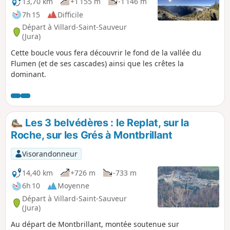
13,70 km
+1 155 m
-1 146 m
7h 15
Difficile
Départ à Villard-Saint-Sauveur
(Jura)
Cette boucle vous fera découvrir le fond de la vallée du
Flumen (et de ses cascades) ainsi que les crêtes la
dominant.
Les 3 belvédères : le Replat, sur la
Roche, sur les Grés à Montbrillant
Visorandonneur
14,40 km
+726 m
-733 m
6h 10
Moyenne
Départ à Villard-Saint-Sauveur
(Jura)
Au départ de Montbrillant, montée soutenue sur