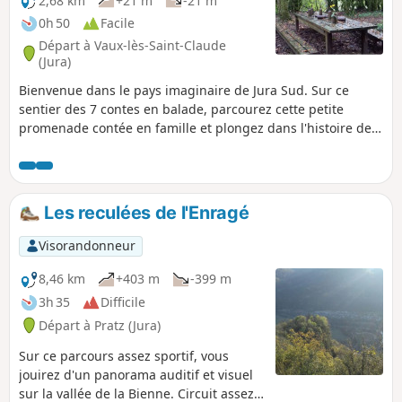
2,68 km
+21 m
-21 m
0h 50
Facile
Départ à Vaux-lès-Saint-Claude
(Jura)
Bienvenue dans le pays imaginaire de Jura Sud. Sur ce
sentier des 7 contes en balade, parcourez cette petite
promenade contée en famille et plongez dans l'histoire de
la Sorcière Attendrie. Le départ est matérialisé par une
porte d’entrée (sous la forme d’un livre géant), sur laquelle
est inscrit le type d’objet que vous allez devoir rechercher et
suivre durant toute la balade. Franchissez cette porte pour
Les reculées de l'Enragé
ainsi pénétrer dans un univers empreint de mystères.
Visorandonneur
8,46 km
+403 m
-399 m
3h 35
Difficile
Départ à Pratz (Jura)
Sur ce parcours assez sportif, vous
jouirez d'un panorama auditif et visuel
sur la vallée de la Bienne. Circuit assez