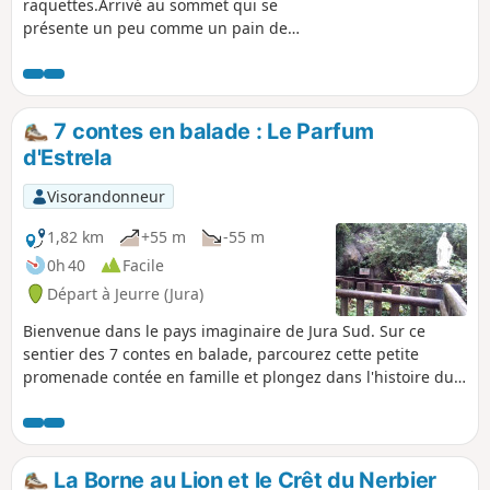
raquettes.Arrivé au sommet qui se
présente un peu comme un pain de
sucre (1545 m) vous découvrirez un
panorama à 360° (Chaine du Haut Jura,
et bien sur Mont Blanc par beau
temps).Attention en fonction de
7 contes en balade : Le Parfum
l'enneigement il peut y avoir un risque
d'Estrela
d'avalanche au niveau du crêt de
Chalam. Débutant s'abstenir de monter
Visorandonneur
au sommet, la vue est déjà très belle et
sans risque en restant sur le replat
1,82 km
+55 m
-55 m
juste avant le sommet.
0h 40
Facile
Départ à Jeurre (Jura)
Bienvenue dans le pays imaginaire de Jura Sud. Sur ce
sentier des 7 contes en balade, parcourez cette petite
promenade contée en famille et plongez dans l'histoire du
parfum d'Estrella. Le départ est matérialisé par une porte
d’entrée (sous la forme d’un livre géant), sur laquelle est
inscrit le type d’objet que vous allez devoir rechercher et
suivre durant toute la balade. Franchissez cette porte pour
La Borne au Lion et le Crêt du Nerbier