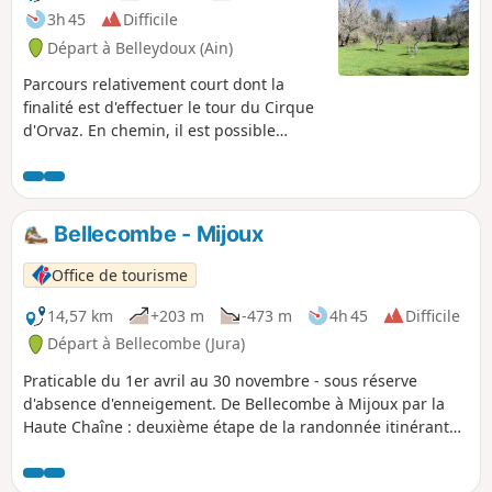
3h 45
Difficile
Départ à Belleydoux (Ain)
Parcours relativement court dont la
finalité est d'effectuer le tour du Cirque
d'Orvaz. En chemin, il est possible
d’apprécier quelques jolis points de vue.
La randonnée a été classifiée "difficile"
en raison de quelques portions raides et
de quelques passages potentiellement
Bellecombe - Mijoux
exposés aux chutes de pierres.
Office de tourisme
14,57 km
+203 m
-473 m
4h 45
Difficile
Départ à Bellecombe (Jura)
Praticable du 1er avril au 30 novembre - sous réserve
d'absence d'enneigement. De Bellecombe à Mijoux par la
Haute Chaîne : deuxième étape de la randonnée itinérante
sur quatre jours "La Valserine enchanteresse". La Valserine
n’est pas une fée, mais elle enchante à chaque pas. Sa