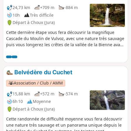
24,73 km
+709 m
-884 m
10h
Très difficile
Départ à Choux (Jura)
Cette dernière étape vous fera découvrir la magnifique
Cascade du Moulin de Vulvoz, avec une nature très sauvage
puis vous longerez les crêtes de la vallée de la Bienne avant
de retrouver un fin de parcours plus calme et facile pour
retrouver Villards-d'Héria.
Belvédère du Cuchet
Association / Club / AMM
15,88 km
+572 m
-574 m
6h 10
Moyenne
Départ à Choux (Jura)
Cette randonnée de difficulté moyenne vous fera découvrir
une nature très sauvage et un panorama unique depuis le