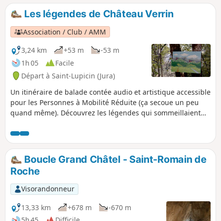
voiture.
Les légendes de Château Verrin
Association / Club / AMM
3,24 km
+53 m
-53 m
1h 05
Facile
Départ à Saint-Lupicin (Jura)
Un itinéraire de balade contée audio et artistique accessible
pour les Personnes à Mobilité Réduite (ça secoue un peu
quand même). Découvrez les légendes qui sommeillaient
aux creux des arbres et qui ont été récoltées, puis mises en
forme dans des œuvres plastiques et enregistrées en
version audio par la compagnie Ciel de Papier avec les
résidents et les personnes de l’accueil de jour d’Odynéo.
Boucle Grand Châtel - Saint-Romain de
Roche
Visorandonneur
13,33 km
+678 m
-670 m
5h 45
Difficile