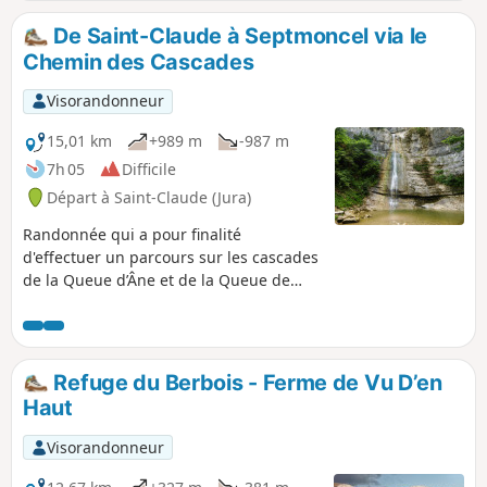
humide.
De Saint-Claude à Septmoncel via le
Chemin des Cascades
Visorandonneur
15,01 km
+989 m
-987 m
7h 05
Difficile
Départ à Saint-Claude (Jura)
Randonnée qui a pour finalité
d'effectuer un parcours sur les cascades
de la Queue d’Âne et de la Queue de
Cheval pour ensuite prendre un peu
d'altitude jusqu'aux environs de
Septmoncel et le tout via une bonne
boucle un peu physique par
Refuge du Berbois - Ferme de Vu D’en
moment,Attention certains tronçons
Haut
peuvent être délicats par terrain
humide et en particulier celui entre (9)
Visorandonneur
et (10) qui est plutôt raide.