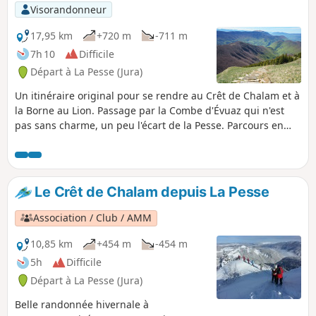
Visorandonneur
17,95 km
+720 m
-711 m
7h 10
Difficile
Départ à La Pesse (Jura)
Un itinéraire original pour se rendre au Crêt de Chalam et à
la Borne au Lion. Passage par la Combe d'Évuaz qui n'est
pas sans charme, un peu l'écart de la Pesse. Parcours en
forêt avec bien sûr le très remarquable panorama du Crêt
de Chalam. Descente ensuite par le Col de l'Encoche
(difficile et très difficile si on n'est pas très agile, mais
alternative possible) pour rejoindre la Borne au Lion.
Le Crêt de Chalam depuis La Pesse
Attention : entre (3) et (4) pas de chemin présence de ronces
Carte ou GPS indispensable. Tracé et descriptif modifiés
Association / Club / AMM
suite aux observations des randonneurs.
10,85 km
+454 m
-454 m
5h
Difficile
Départ à La Pesse (Jura)
Belle randonnée hivernale à