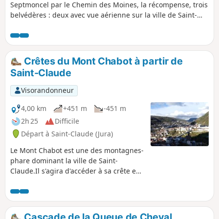
Septmoncel par le Chemin des Moines, la récompense, trois
belvédères : deux avec vue aérienne sur la ville de Saint-
Claude, le troisième Sur la Roche Blanche. Les chemins sont
très praticables, pas de difficultés techniques.
Crêtes du Mont Chabot à partir de
Saint-Claude
Visorandonneur
4,00 km
+451 m
-451 m
2h 25
Difficile
Départ à Saint-Claude (Jura)
Le Mont Chabot est une des montagnes-
phare dominant la ville de Saint-
Claude.Il s'agira d'accéder à sa crête en
empruntant un parcours en boucle
partielle permettant de visualiser de
superbes points de vues sur la ville et
les alentours. La randonnée est assez
Cascade de la Queue de Cheval