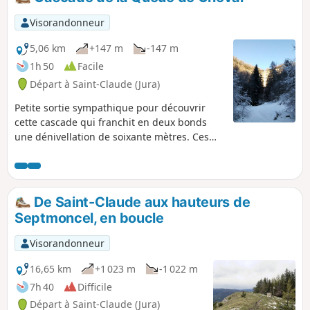
courte, mais attention certains passages
sont relativement raides et peuvent
Visorandonneur
s’avérer glissants.Attention : juillet 2025,
parcours vient d'être partiellement
5,06 km
+147 m
-147 m
remanié (lire § Infos pratiques).
1h 50
Facile
Départ à Saint-Claude (Jura)
Petite sortie sympathique pour découvrir
cette cascade qui franchit en deux bonds
une dénivellation de soixante mètres. Ces
sauts, d'une trentaine de mètres, sont
spectaculaires quand il a plu. C'est donc une
sortie à faire après une période de pluie si
vous voulez profiter du paysage offert par
De Saint-Claude aux hauteurs de
l'une des plus belles cascades du Haut-Jura.
Septmoncel, en boucle
Visorandonneur
16,65 km
+1 023 m
-1 022 m
7h 40
Difficile
Départ à Saint-Claude (Jura)