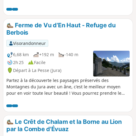
vous permet de partir en famille avec les plus petits, de
découvrir les ânes et la randonnée itinérante sur deux
jours. Un très bon moyen de randonner avec vos enfants en
bas âge sans avoir de portage à faire, mais sachez qu’en
Ferme de Vu d’En Haut - Refuge du
partant avec un âne, vous prenez un risque ... celui de ne
Berbois
plus pouvoir vous en passer !
Visorandonneur
6,68 km
+192 m
-140 m
2h 25
Facile
Départ à La Pesse (Jura)
Partez à la découverte les paysages préservés des
Montagnes du Jura avec un âne, c'est le meilleur moyen
pour en voir toute leur beauté ! Vous pourrez prendre le
temps d'y observer la faune et la flore du territoire et d'y
ressentir cette diversité qui se dévoilera au fil des sentiers.
Prenez le temps de respirer, d'observer et d'être à l'écoute
pour découvrir l'identité profonde du parc Naturel du Haut
Le Crêt de Chalam et la Borne au Lion
Jura.
par la Combe d'Évuaz