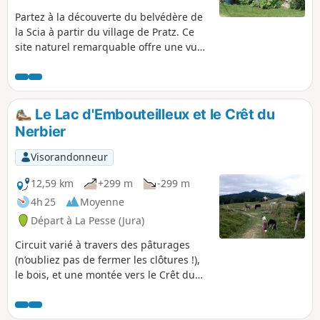
Partez à la découverte du belvédère de
la Scia à partir du village de Pratz. Ce
site naturel remarquable offre une vue
sur l'ensemble du Plateau du Lizon. Il
est équipé d'une table d'orientation et
de mobilier pour pique-nique. Le départ
commence par une longue montée en
Le Lac d'Embouteilleux et le Crêt du
sous bois et se termine par un passage
Nerbier
devant l’aérodrome de Pratz et son club
d'aéromodélisme. Possibilité de faire ce
Visorandonneur
parcours en Trail ou en VTT.
12,59 km
+299 m
-299 m
4h 25
Moyenne
Départ à La Pesse (Jura)
Circuit varié à travers des pâturages
(n’oubliez pas de fermer les clôtures !),
le bois, et une montée vers le Crêt du
Nerbier.