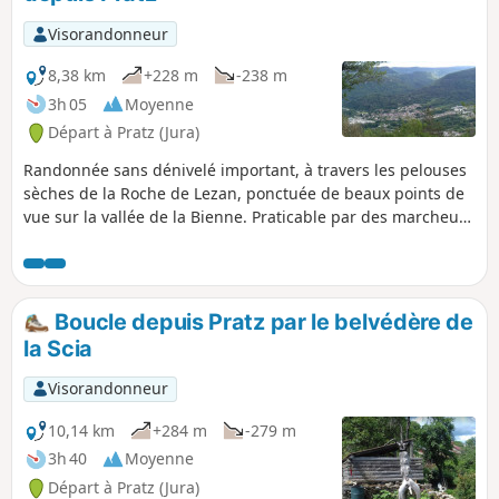
Visorandonneur
8,38 km
+228 m
-238 m
3h 05
Moyenne
Départ à Pratz (Jura)
Randonnée sans dénivelé important, à travers les pelouses
sèches de la Roche de Lezan, ponctuée de beaux points de
vue sur la vallée de la Bienne. Praticable par des marcheurs
non chevronnés. Buis, pins et bouleaux seront vos fidèles
compagnons tout au long de cette promenade.
Boucle depuis Pratz par le belvédère de
la Scia
Visorandonneur
10,14 km
+284 m
-279 m
3h 40
Moyenne
Départ à Pratz (Jura)