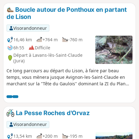
Boucle autour de Ponthoux en partant
de Lison
Visorandonneur
16,46 km
+764 m
-760 m
6h 55
Difficile
Départ à Lavans-lès-Saint-Claude
(Jura)
Ce long parcours au départ du Lison, à faire par beau
temps, vous mènera jusque Avignon-les-Saint-Claude en
marchant sur la "Tête du Gaulois" dominant la ZI du Plan
d'Acier.Au retour vous pourrez admirer les coteaux du Lison
à partir du belvédère de Ponthoux et prendre un peu de
fraîcheur dans les gorges du Lison.
La Pesse Roches d'Orvaz
Visorandonneur
13,54 km
+200 m
-195 m