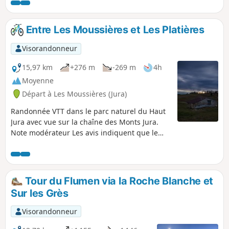
Jaune peuvent aider à l'orientation sur une partie du
parcours.
Entre Les Moussières et Les Platières
Visorandonneur
15,97 km
+276 m
-269 m
4h
Moyenne
Départ à Les Moussières (Jura)
Randonnée VTT dans le parc naturel du Haut
Jura avec vue sur la chaîne des Monts Jura.
Note modérateur Les avis indiquent que le
parking de départ est privé. Prévoir de trouver
un place ailleurs dans le village
Tour du Flumen via la Roche Blanche et
Sur les Grès
Visorandonneur