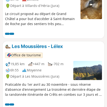
Départ à Villards-d'Héria (Jura)
Le circuit proposé au départ de Grand
Châtel a pour but d'accéder à Saint-Romain
de Roche par des sentiers très peu
fréquentés et non balisés et de parcourir le
plateau surplombant la vallée de la Bienne.
Une partie du circuit est intensive au niveau
de l’ascension (un peu sportive). De ce fait,
Les Moussières - Lélex
elle a été classifiée comme difficile. Soyez
bien chaussé et équipé de bâtons de
Office de tourisme
randonnée. Le parcours situé au niveau du
plateau est plutôt facile avec de beaux
19,85 km
+447 m
-702 m
points de vue.
6h 55
Moyenne
Départ à Les Moussières (Jura)
Praticable du 1er avril au 30 novembre - sous réserve
d'absence d'enneigement La troisième et dernière étape de
la randonnée itinérante de Crêts en combes sur 3 jours et 2
nuits. Au départ de Lélex, cet itinéraire en boucle combine
l’itinéraire principal de la GTJ et la variante proposée via