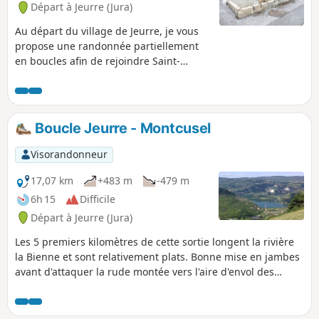
Départ à Jeurre (Jura)
Au départ du village de Jeurre, je vous
propose une randonnée partiellement
en boucles afin de rejoindre Saint-
Romain-de-Roche. Après un petit détour
à la Grotte de Nerbier, le parcours
s'effectue en suivant à distance le cours
de la Bienne, puis en prenant un peu de
Boucle Jeurre - Montcusel
hauteur sur le plateau sis entre Petit
Châtel et Saint-Romain-de-Roche via
Visorandonneur
quelques chemins détournés.
17,07 km
+483 m
-479 m
6h 15
Difficile
Départ à Jeurre (Jura)
Les 5 premiers kilomètres de cette sortie longent la rivière
la Bienne et sont relativement plats. Bonne mise en jambes
avant d'attaquer la rude montée vers l'aire d'envol des
deltaplanes qui offre des points de vue sympathiques sur le
Lac de Coiselet. La descente par Grand Serve est plus douce
que la montée et permet de rejoindre tranquillement la