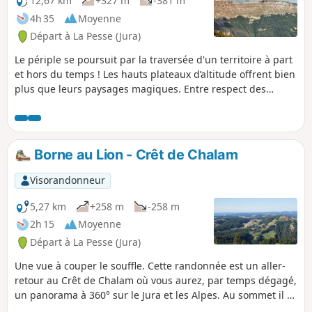
12,67 km
+327 m
-381 m
4h 35
Moyenne
Départ à La Pesse (Jura)
Le périple se poursuit par la traversée d'un territoire à part
et hors du temps ! Les hauts plateaux d’altitude offrent bien
plus que leurs paysages magiques. Entre respect des
traditions et culture de l’insolite, les Hautes-Combes n’ont
pas fini de vous surprendre. Ces grands espaces à perte de
vue, rythmés par les combes et les forêts d’épicéas, sont
propices aux loisirs nordiques l’hiver et à la randonnée l’été.
Borne au Lion - Crêt de Chalam
Visorandonneur
5,27 km
+258 m
-258 m
2h 15
Moyenne
Départ à La Pesse (Jura)
Une vue à couper le souffle. Cette randonnée est un aller-
retour au Crêt de Chalam où vous aurez, par temps dégagé,
un panorama à 360° sur le Jura et les Alpes. Au sommet il y
a deux tables d'orientation.