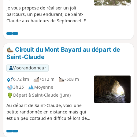
Je vous propose de réaliser un joli
parcours, un peu endurant, de Saint-
Claude aux hauteurs de Septmoncel. En
cours, de jolis points de vue sont
abordés.
Circuit du Mont Bayard au départ de
Saint-Claude
Visorandonneur
6,72 km
+512 m
-508 m
3h 25
Moyenne
Départ à Saint-Claude (Jura)
Au départ de Saint-Claude, voici une
petite randonnée en distance mais qui
est un peu costaud en difficulté lors de
l’ascension au Mont Bayard. Des bâtons
sont recommandés en cas de terrain