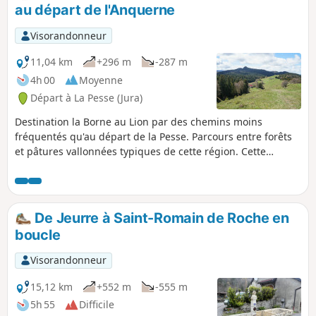
ainsi pénétrer dans un univers empreint de mystères.
au départ de l'Anquerne
Visorandonneur
11,04 km
+296 m
-287 m
4h 00
Moyenne
Départ à La Pesse (Jura)
Destination la Borne au Lion par des chemins moins
fréquentés qu'au départ de la Pesse. Parcours entre forêts
et pâtures vallonnées typiques de cette région. Cette
randonnée peut se réaliser à pied ou avec des raquettes,
les paysages sont d'une grande beauté, été comme hiver. Le
parcours est sans difficulté, les balisages réguliers.
De Jeurre à Saint-Romain de Roche en
boucle
Visorandonneur
15,12 km
+552 m
-555 m
5h 55
Difficile