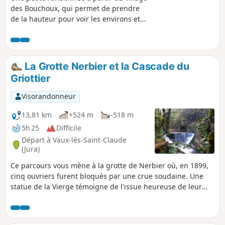
des Bouchoux, qui permet de prendre
de la hauteur pour voir les environs et
un petit détour vers une superbe
cascade.
La Grotte Nerbier et la Cascade du
Griottier
Visorandonneur
13,81 km
+524 m
-518 m
5h 25
Difficile
Départ à Vaux-lès-Saint-Claude
(Jura)
Ce parcours vous mène à la grotte de Nerbier où, en 1899,
cinq ouvriers furent bloqués par une crue soudaine. Une
statue de la Vierge témoigne de l'issue heureuse de leur
sauvetage. Ensuite, vous poursuivez vers la cascade du
Griottier, nichée au fond d'un massif boisée. Le retour se
fait pas la Chapelle Saint-Romain, suivie d'une descente,