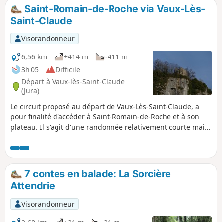
difficile, jusqu'au point de départ.
Saint-Romain-de-Roche via Vaux-Lès-
Saint-Claude
Visorandonneur
6,56 km
+414 m
-411 m
3h 05
Difficile
Départ à Vaux-lès-Saint-Claude
(Jura)
Le circuit proposé au départ de Vaux-Lès-Saint-Claude, a
pour finalité d'accéder à Saint-Romain-de-Roche et à son
plateau. Il s'agit d'une randonnée relativement courte mais
qui est intensive au niveau de l’ascension (un peu sportive).
De ce fait, elle a été classifiée comme difficile ; le parcours
situé au niveau du plateau est plutôt aisé.
7 contes en balade: La Sorcière
Attendrie
Visorandonneur