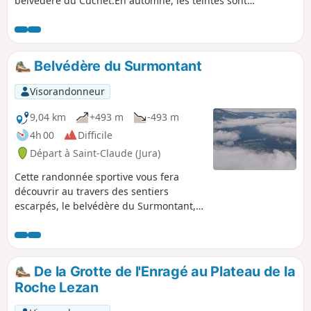
belvédère du Cuchet.En automne, les teintes sont
sublimes...
Belvédère du Surmontant
Visorandonneur
9,04 km
+493 m
-493 m
4h 00
Difficile
Départ à Saint-Claude (Jura)
Cette randonnée sportive vous fera
découvrir au travers des sentiers
escarpés, le belvédère du Surmontant,
puis la grotte du Maquis. Le belvédère
offre une vue remarquable sur la vallée
de la Bienne. Les 3/4 de ce parcours ne
sont pas balisés. Un bon sens de
De la Grotte de l'Enragé au Plateau de la
l'orientation et une bonne maîtrise de la
Roche Lezan
lecture de carte et de l'utilisation du
GPS sont nécessaires.