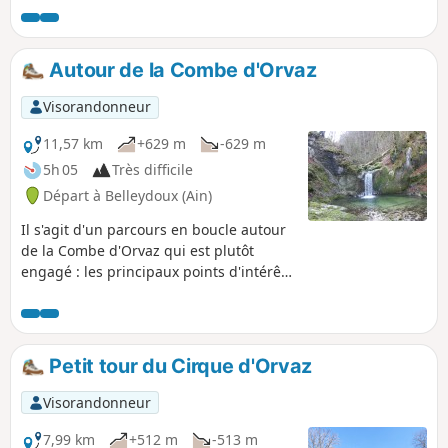
Autour de la Combe d'Orvaz
Visorandonneur
11,57 km
+629 m
-629 m
5h 05
Très difficile
Départ à Belleydoux (Ain)
Il s'agit d'un parcours en boucle autour
de la Combe d'Orvaz qui est plutôt
engagé : les principaux points d'intérêts
seront les abords de la rivière de la
Sémine et de ses cascades, le plateau
aux alentours de la Combe d'Évuaz, puis
ensuite les Roches d'Orvaz et son
Petit tour du Cirque d'Orvaz
cirque.
Visorandonneur
7,99 km
+512 m
-513 m