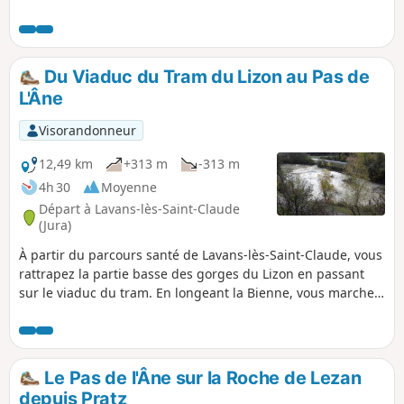
difficile mais les paysages sont en
rapport avec l’effort fourni.
Du Viaduc du Tram du Lizon au Pas de
L'Âne
Visorandonneur
12,49 km
+313 m
-313 m
4h 30
Moyenne
Départ à Lavans-lès-Saint-Claude
(Jura)
À partir du parcours santé de Lavans-lès-Saint-Claude, vous
rattrapez la partie basse des gorges du Lizon en passant
sur le viaduc du tram. En longeant la Bienne, vous marchez
au cœur d'un site naturel magnifique pour rejoindre le Pas
de l'Âne et la Roche Lezan. Beau parcours également pour
les amateurs de trail.
Le Pas de l'Âne sur la Roche de Lezan
depuis Pratz