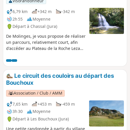
Visorandonneur
6,79 km
+342 m
-342 m
2h 55
Moyenne
Départ à Chassal (Jura)
De Molinges, je vous propose de réaliser
un parcours, relativement court, afin
d'accéder au Plateau de la Roche Lezan
et de ses belles prairies. En cours,
l'évolution se réalise aux abords de la
Grotte de l'Enragé et de ses cascades :
selon la saison le débit peut parfois fois
Le circuit des couloirs au départ des
être nul. Attention, quelques pentes
Bouchoux
soutenues sont constatées sur quelques
passages.
Association / Club / AMM
7,65 km
+453 m
-459 m
3h 30
Moyenne
Départ à Les Bouchoux (Jura)
Une petite randonnée à partir du village