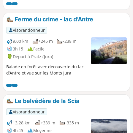
Ferme du crime - lac d'Antre
Visorandonneur
9,00 km
+245 m
-238 m
3h 15
Facile
Départ à Pratz (Jura)
Balade en forêt avec découverte du lac
d'Antre et vue sur les Monts Jura
Le belvédère de la Scia
Visorandonneur
13,28 km
+339 m
-335 m
4h 45
Moyenne