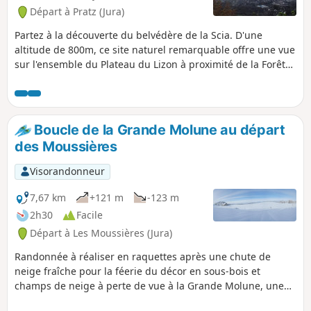
Départ à Pratz (Jura)
Partez à la découverte du belvédère de la Scia. D'une
altitude de 800m, ce site naturel remarquable offre une vue
sur l'ensemble du Plateau du Lizon à proximité de la Forêt
d'Annuelle (sentier GR®). Il est équipé d'une table
d'orientation et de mobilier pour pique-niquer.. Puis
rattrapez un autre site naturel : le Lac d'Antre.
Boucle de la Grande Molune au départ
des Moussières
Visorandonneur
7,67 km
+121 m
-123 m
2h30
Facile
Départ à Les Moussières (Jura)
Randonnée à réaliser en raquettes après une chute de
neige fraîche pour la féerie du décor en sous-bois et
champs de neige à perte de vue à la Grande Molune, une
grande bâtisse, ferme abandonnée. Des piquets de couleur