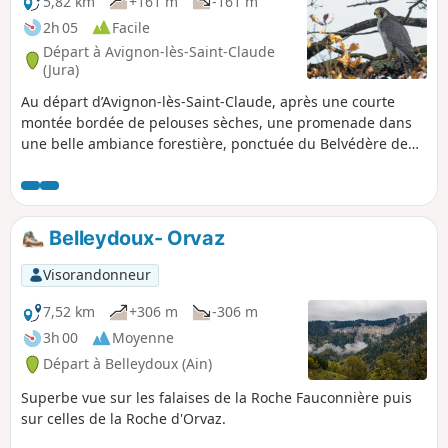
5,82 km
+161 m
-161 m
2h 05
Facile
Départ à Avignon-lès-Saint-Claude
(Jura)
Au départ d’Avignon-lès-Saint-Claude, après une courte
montée bordée de pelouses sèches, une promenade dans
une belle ambiance forestière, ponctuée du Belvédère de
Ponthoux et de plusieurs points de vue sur la vallée de la
Bienne, la ZI du plan d'Acier et le barrage.
Belleydoux- Orvaz
Visorandonneur
7,52 km
+306 m
-306 m
3h 00
Moyenne
Départ à Belleydoux (Ain)
Superbe vue sur les falaises de la Roche Fauconnière puis
sur celles de la Roche d'Orvaz.