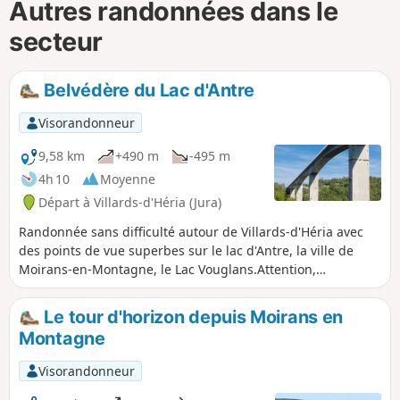
Autres randonnées dans le
secteur
Belvédère du Lac d'Antre
Visorandonneur
9,58 km
+490 m
-495 m
4h 10
Moyenne
Départ à Villards-d'Héria (Jura)
Randonnée sans difficulté autour de Villards-d'Héria avec
des points de vue superbes sur le lac d'Antre, la ville de
Moirans-en-Montagne, le Lac Vouglans.Attention,
interdiction d'accès en cours : suite à un éboulement,
l'accès au belvédère du la d'Antre est interdit jusqu'a nouvel
Le tour d'horizon depuis Moirans en
ordre. Du point (2), rejoindre directement le point (4).
Montagne
Attention : feu de forêt en cours entre les points (4) et (7)
depuis le 17/08/2025 à 19 h00. Ne pas vous engager sur ce
Visorandonneur
parcours