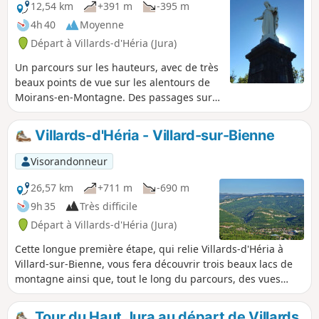
12,54 km
+391 m
-395 m
4h 40
Moyenne
Départ à Villards-d'Héria (Jura)
Un parcours sur les hauteurs, avec de très
beaux points de vue sur les alentours de
Moirans-en-Montagne. Des passages sur
les massifs Jurassiens, avec des vues bien
dégagées, entrecoupés de passages en
Villards-d'Héria - Villard-sur-Bienne
sous-bois et au milieu des blocs de rocher.
Une randonnée très variée, plutôt
Visorandonneur
sportive.
26,57 km
+711 m
-690 m
9h 35
Très difficile
Départ à Villards-d'Héria (Jura)
Cette longue première étape, qui relie Villards-d'Héria à
Villard-sur-Bienne, vous fera découvrir trois beaux lacs de
montagne ainsi que, tout le long du parcours, des vues
magnifiques sur le Jura.
Tour du Haut Jura au départ de Villards