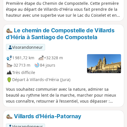
Première étape du Chemin de Compostelle. Cette première
étape au départ de Villards-d'Héria vous fait prendre de la
hauteur avec une superbe vue sur le Lac du Coiselet et en
finalité un pic et un château qui valent vraiment le détour.
En effet, le Pic d'Oliferne domine la Vallée de l'Ain de
Le chemin de Compostelle de Villards
presque 500 m et offre une belle vue notamment sur la
d’Héria à Santiago de Compostela
Haute-Chaîne du Jura.
Visorandonneur
1 981,72 km
+32 328 m
-32 713 m
84 jours
Très difficile
Départ à Villards-d'Héria (Jura)
Vous souhaitez communier avec la nature, admirer sa
beauté au rythme lent de la marche, marcher pour mieux
vous connaître, retourner à l’essentiel, vous dépasser :
partez à l’aventure sur le Chemin de Compostelle. C’est ce
que je vous propose par ce tracé. Moi, je suis parti de mon
Villards d'Héria-Patornay
village dans le Jura (les 6 premières étapes ne font pas
partie des itinéraires balisés des chemins de Compostelles)
Visorandonneur