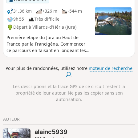
pour rejoindre Santiago de Compostela en Espagne, Mais
rien de vous empêche de partir de chez vous pour rattraper
31,36 km
+326 m
-544 m
une des étapes, de démarrer du Puy-en-Velay ou tout autre
9h 55
Très difficile
ville sur le parcours. .
Départ à Villards-d'Héria (Jura)
Première étape du Jura au Haut de
France par la Francigéna. Commencer
ce parcours en faisant en longeant les
rives paisibles d'une partie du lac
Vouglans, c'est un excellent point de
Pour plus de randonnées, utilisez notre
moteur de recherche
départ pour une belle balade
.
jurassienne. Niché dans les paysages
enchanteurs du Jura français, ce lac est
Les descriptions et la trace GPS de ce circuit restent la
un véritable joyau naturel qui ne
propriété de leur auteur. Ne pas les copier sans son
demande qu'à être exploré. Ici la
autorisation.
montagne et l’eau se marient
parfaitement. Arrivé au Port de la
Saisse, on peut apercevoir, en été, des
AUTEUR
petits rochers qui dépassent au-dessus
de l’eau, vous longez la rivière avec ses
alainc5939
Marmittes géantes, avant d'arriver à