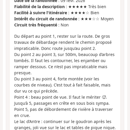
Date de la randonnée
: 09 févr. 2026
Fiabilité de la description
: ★★★★★ Très bien
Facilité à suivre l'itinéraire
: ★★★★☆ Bien
Intérêt du circuit de randonnée
: ★★★☆☆ Moyen
Circuit très fréquenté
: Non
Du départ au point 1, rester sur la route. De gros
travaux de débardage rendent le chemin proposé
impraticable. Donc route jusqu’au point 2.
Du point 2 au point 3, sur 500m, beaucoup d’arbres
tombés. Il faut les contourner, les enjamber ou
ramper dessous. Ce n’est pas impraticable mais
presque.
Du point 3 au point 4, forte montée (voir les
courbes de niveau). C’est tout à fait faisable, mais
dur vu ce qui précède.
Point 4 : beau point de vue. Il faut le mériter 🥵.
Jusqu’à 5, passages en crête en sous bois sympa.
Point 5, pas de débordement de rivière à traverser
en crue.
Le lac d’Antre : continuer sur le goudron après les
granges, joli vue sur le lac et tables de pique nique.