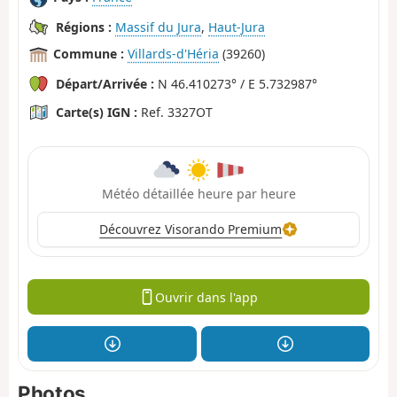
Régions :
Massif du Jura
,
Haut-Jura
Commune :
Villards-d'Héria
(39260)
Départ/Arrivée :
N 46.410273° / E 5.732987°
Carte(s) IGN :
Ref. 3327OT
Météo détaillée heure par heure
Découvrez Visorando Premium
Ouvrir dans l'app
Photos