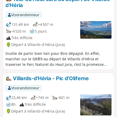
d'Héria
Visorandonneur
131,49 km
+4 507 m
-4 520 m
5 jours
Très difficile
Départ à Villards-d'Héria (Jura)
Inutile de partir bien loin pour être dépaysé. En effet,
marcher sur le GR®9 au départ de Villards d'Héria et
traverser le Parc Naturel du Haut Jura, c’est la promesse
d’un voyage qui vous fera fouler des terres aux ambiances
multiples et authentiques.
Villards-d'Héria - Pic d'Oliferne
Visorandonneur
23,46 km
+743 m
-601 m
8h
Très difficile
Départ à Villards-d'Héria (Jura)