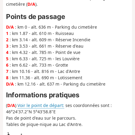
cimetière (
D/A
).
Points de passage
D/A
: km 0 - alt. 636 m - Parking du cimetière
1
: km 1.87 - alt. 610 m - Ruisseau
2
: km 3.14 - alt. 609 m - Réserve Incendie
3
: km 3.53 - alt. 661 m - Réserve d'eau
4
: km 4.32 - alt. 785 m - Point de vue
5
: km 6.33 - alt. 725 m - les Louvière
6
: km 6.62 - alt. 733 m - Grotte
7
: km 10.16 - alt. 816 m - Lac d'Antre
8
: km 11.36 - alt. 690 m - Lotissement
D/A
: km 12.16 - alt. 637 m - Parking du cimetière
Informations pratiques
(
D/A
)
Voir le point de départ:
ses coordonnées sont :
46°24'37.2"N 5°43'58.8"E
Pas de point d'eau sur le parcours.
Tables de pique-nique au Lac d'Antre.