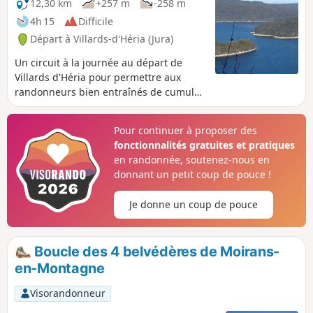
12,30 km
+257 m
-258 m
4h 15
Difficile
Départ à Villards-d'Héria (Jura)
Un circuit à la journée au départ de
Villards d'Héria pour permettre aux
randonneurs bien entraînés de cumuler
les points de vue et leurs chances de
découvrir la faune sauvage.
Pour continuer à proposer des
fonctionnalités gratuites et pratiques
en randonnée, soutenez-nous en
donnant un petit coup de pouce !
Je donne un coup de pouce
Boucle des 4 belvédères de Moirans-
en-Montagne
Visorandonneur