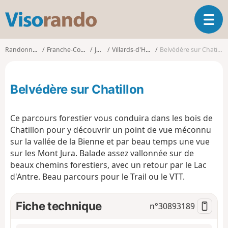
V
O
i
u
s
v
o
Randonnées
Franche-Comté
Jura
Villards-d'Héria
Belvédère sur Chatillon
r
r
i
a
r
n
Belvédère sur Chatillon
l
d
a
o
n
Ce parcours forestier vous conduira dans les bois de
a
Chatillon pour y découvrir un point de vue méconnu
v
sur la vallée de la Bienne et par beau temps une vue
i
g
sur les Mont Jura. Balade assez vallonnée sur de
a
beaux chemins forestiers, avec un retour par le Lac
t
d'Antre. Beau parcours pour le Trail ou le VTT.
i
o
Fiche technique
n°
30893189
n