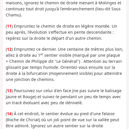
maisons, ignorez le chemin de droite menant à Molinges et
continuez tout droit jusqu'à l'embranchement (lieu-dit Sous
Chamu).
(
11
) Empruntez le chemin de droite en légère montée. Un
peu après, l'évolution s'effectue en pente descendante :
repérez sur la droite le départ d'un autre chemin.
(
12
) Empruntez ce dernier. Une centaine de mètres plus loin,
er
allez à droite au 1
sentier visible (marqué par une plaque
= Chemin de Philippe dit "Le Général") . Attention au terrain
glissant par temps humide. Orientez-vous ensuite sur la
droite à la bifurcation (moyennement visible) pour atteindre
une jonction de chemins.
(
13
) Poursuivez sur celui d'en face (ne pas suivre le balisage
Jaune et Rouge) et suivez-le pendant un peu de temps avec
un tracé évoluant avec peu de dénivelé.
(
14
) À cet endroit, le sentier évolue au pied d'une falaise
(Roche de Chiriat) où un joli point de vue sur la vallée peut
être admiré. Ignorez un autre sentier sur la droite