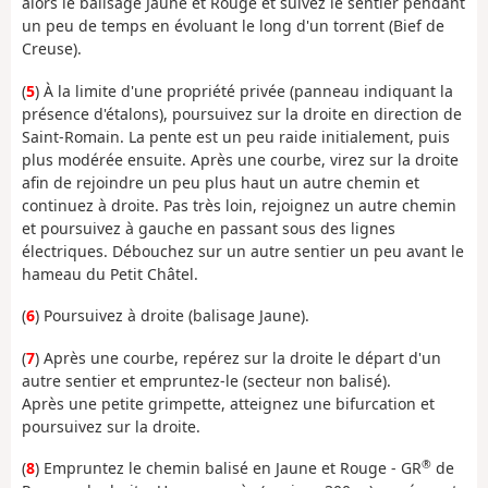
alors le balisage Jaune et Rouge et suivez le sentier pendant
un peu de temps en évoluant le long d'un torrent (Bief de
Creuse).
(
5
) À la limite d'une propriété privée (panneau indiquant la
présence d'étalons), poursuivez sur la droite en direction de
Saint-Romain. La pente est un peu raide initialement, puis
plus modérée ensuite. Après une courbe, virez sur la droite
afin de rejoindre un peu plus haut un autre chemin et
continuez à droite. Pas très loin, rejoignez un autre chemin
et poursuivez à gauche en passant sous des lignes
électriques. Débouchez sur un autre sentier un peu avant le
hameau du Petit Châtel.
(
6
) Poursuivez à droite (balisage Jaune).
(
7
) Après une courbe, repérez sur la droite le départ d'un
autre sentier et empruntez-le (secteur non balisé).
Après une petite grimpette, atteignez une bifurcation et
poursuivez sur la droite.
®
(
8
) Empruntez le chemin balisé en Jaune et Rouge - GR
de