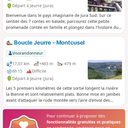
Départ à Jeurre (Jura)
Bienvenue dans le pays imaginaire de Jura Sud. Sur ce
sentier des 7 contes en balade, parcourez cette petite
promenade contée en famille et plongez dans l'histoire du
parfum d'Estrella. Le départ est matérialisé par une porte
d’entrée (sous la forme d’un livre géant), sur laquelle est
Boucle Jeurre - Montcusel
inscrit le type d’objet que vous allez devoir rechercher et
suivre durant toute la balade. Franchissez cette porte pour
Visorandonneur
ainsi pénétrer dans un univers empreint de mystères.
17,07 km
+483 m
-479 m
6h 15
Difficile
Départ à Jeurre (Jura)
Les 5 premiers kilomètres de cette sortie longent la rivière
la Bienne et sont relativement plats. Bonne mise en jambes
avant d'attaquer la rude montée vers l'aire d'envol des
deltaplanes qui offre des points de vue sympathiques sur le
Lac de Coiselet. La descente par Grand Serve est plus douce
Pour continuer à proposer des
que la montée et permet de rejoindre tranquillement la
fonctionnalités gratuites et pratiques
voiture.
en randonnée, soutenez-nous en