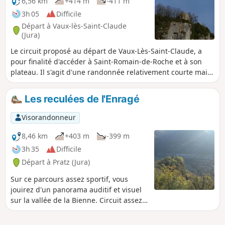
6,56 km
+414 m
-411 m
3h 05
Difficile
Départ à Vaux-lès-Saint-Claude
(Jura)
Le circuit proposé au départ de Vaux-Lès-Saint-Claude, a
pour finalité d'accéder à Saint-Romain-de-Roche et à son
plateau. Il s'agit d'une randonnée relativement courte mais
qui est intensive au niveau de l’ascension (un peu sportive).
De ce fait, elle a été classifiée comme difficile ; le parcours
Les reculées de l'Enragé
situé au niveau du plateau est plutôt aisé.
Visorandonneur
8,46 km
+403 m
-399 m
3h 35
Difficile
Départ à Pratz (Jura)
Sur ce parcours assez sportif, vous
jouirez d'un panorama auditif et visuel
sur la vallée de la Bienne. Circuit assez
difficile mais les paysages sont en
rapport avec l’effort fourni.