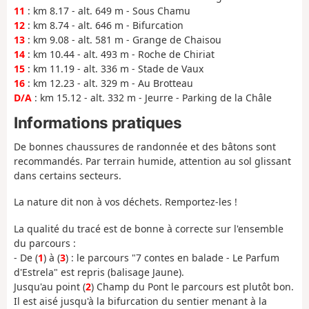
11
: km 8.17 - alt. 649 m - Sous Chamu
12
: km 8.74 - alt. 646 m - Bifurcation
13
: km 9.08 - alt. 581 m - Grange de Chaisou
14
: km 10.44 - alt. 493 m - Roche de Chiriat
15
: km 11.19 - alt. 336 m - Stade de Vaux
16
: km 12.23 - alt. 329 m - Au Brotteau
D/A
: km 15.12 - alt. 332 m - Jeurre - Parking de la Châle
Informations pratiques
De bonnes chaussures de randonnée et des bâtons sont
recommandés. Par terrain humide, attention au sol glissant
dans certains secteurs.
La nature dit non à vos déchets. Remportez-les !
La qualité du tracé est de bonne à correcte sur l'ensemble
du parcours :
- De (
1
) à (
3
) : le parcours "7 contes en balade - Le Parfum
d'Estrela" est repris (balisage Jaune).
Jusqu'au point (
2
) Champ du Pont le parcours est plutôt bon.
Il est aisé jusqu'à la bifurcation du sentier menant à la