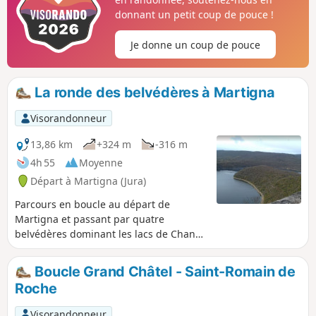
donnant un petit coup de pouce !
Je donne un coup de pouce
La ronde des belvédères à Martigna
Visorandonneur
13,86 km
+324 m
-316 m
4h 55
Moyenne
Départ à Martigna (Jura)
Parcours en boucle au départ de
Martigna et passant par quatre
belvédères dominant les lacs de Chanon
et de Vouglans.Du haut de leur falaise,
les points de vue nous appellent à la
Boucle Grand Châtel - Saint-Romain de
contemplation d’une nature verdoyante
Roche
et d'un reflet ou d'un coucher de soleil
sur ces lacs.
Visorandonneur