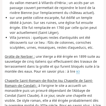
du vallon menant à Villards-d'Héria ; un accès par un
passage couvert permettait de rejoindre le bord de la
rivière Bienne (sur l'emplacement du château actuel).
sur une petite colline escarpée, fut édifié un temple
dédié à Junon. Sur ses ruines, une église fut ensuite
érigée. Elle fut remplacée en 1760 par celle qu'on peut
voir actuellement (Saint Léger).
Villa Jurensis : quelques restes d'antiquités ont été
découverts sur ce lieu : fûts de colonnes, corniches
sculptées, urnes, mosaïques, restes d'aqueducs, etc.
Grotte de Nerbier :
une Vierge a été érigée en 1899 suite au
sauvetage de cinq italiens qui effectuaient des travaux de
terrassement dans la grotte et qui furent bloqués suite à la
montée des eaux. Pour en savoir plus : à lire
ici
Chapelle Saint-Romain-de-Roche (ou Chapelle de Saint-
Romain-de-Condat) :
à l'origine le site a accueilli un
monastère puis un prieuré dépendant de l'Abbaye de
Condat (Saint Claude). À ce jour, seule une chapelle est
visible. De style roman, elle a été érigée probablement dès
la première moitié du XIIIe siècle. Pour en savoir plus : à lire