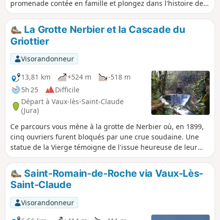
promenade contée en famille et plongez dans l'histoire de
la Sorcière Attendrie. Le départ est matérialisé par une
porte d’entrée (sous la forme d’un livre géant), sur laquelle
La Grotte Nerbier et la Cascade du
est inscrit le type d’objet que vous allez devoir rechercher et
Griottier
suivre durant toute la balade. Franchissez cette porte pour
ainsi pénétrer dans un univers empreint de mystères.
Visorandonneur
13,81 km
+524 m
-518 m
5h 25
Difficile
Départ à Vaux-lès-Saint-Claude
(Jura)
Ce parcours vous mène à la grotte de Nerbier où, en 1899,
cinq ouvriers furent bloqués par une crue soudaine. Une
statue de la Vierge témoigne de l'issue heureuse de leur
sauvetage. Ensuite, vous poursuivez vers la cascade du
Griottier, nichée au fond d'un massif boisée. Le retour se
Saint-Romain-de-Roche via Vaux-Lès-
fait pas la Chapelle Saint-Romain, suivie d'une descente,
Saint-Claude
difficile, jusqu'au point de départ.
Visorandonneur