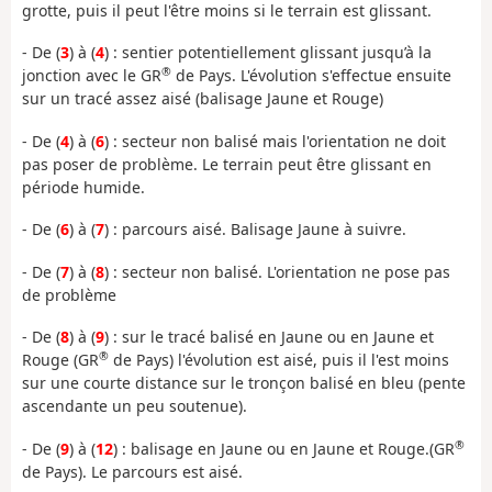
grotte, puis il peut l'être moins si le terrain est glissant.
- De (
3
) à (
4
) : sentier potentiellement glissant jusqu’à la
®
jonction avec le GR
de Pays. L'évolution s'effectue ensuite
sur un tracé assez aisé (balisage Jaune et Rouge)
- De (
4
) à (
6
) : secteur non balisé mais l'orientation ne doit
pas poser de problème. Le terrain peut être glissant en
période humide.
- De (
6
) à (
7
) : parcours aisé. Balisage Jaune à suivre.
- De (
7
) à (
8
) : secteur non balisé. L'orientation ne pose pas
de problème
- De (
8
) à (
9
) : sur le tracé balisé en Jaune ou en Jaune et
®
Rouge (GR
de Pays) l'évolution est aisé, puis il l'est moins
sur une courte distance sur le tronçon balisé en bleu (pente
ascendante un peu soutenue).
®
- De (
9
) à (
12
) : balisage en Jaune ou en Jaune et Rouge.(GR
de Pays). Le parcours est aisé.