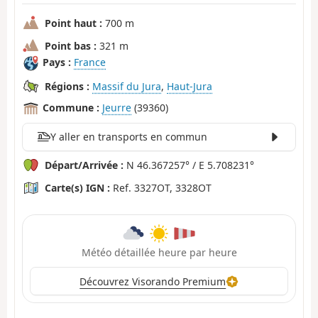
Point haut :
700 m
Point bas :
321 m
Pays :
France
Régions :
Massif du Jura
,
Haut-Jura
Commune :
Jeurre
(39360)
Y aller en transports en commun
Départ/Arrivée :
N 46.367257° / E 5.708231°
Carte(s) IGN :
Ref. 3327OT, 3328OT
Météo détaillée heure par heure
Découvrez Visorando Premium