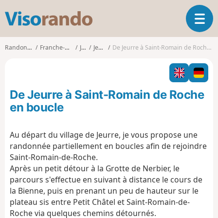
V
O
i
u
s
v
o
Randonnées
Franche-Comté
Jura
Jeurre
De Jeurre à Saint-Romain de Roche en boucle
r
r
i
a
r
n
l
d
De Jeurre à Saint-Romain de Roche
a
o
n
en boucle
a
v
Au départ du village de Jeurre, je vous propose une
i
randonnée partiellement en boucles afin de rejoindre
g
a
Saint-Romain-de-Roche.
t
Après un petit détour à la Grotte de Nerbier, le
i
parcours s'effectue en suivant à distance le cours de
o
la Bienne, puis en prenant un peu de hauteur sur le
n
plateau sis entre Petit Châtel et Saint-Romain-de-
Roche via quelques chemins détournés.