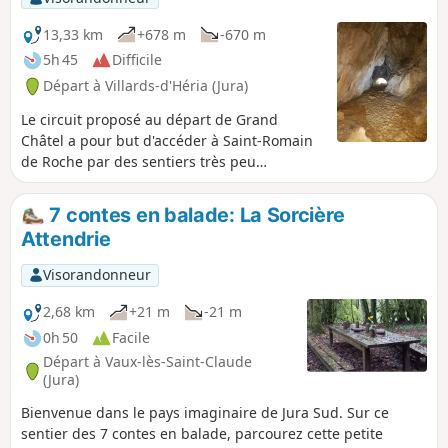
13,33 km
+678 m
-670 m
5h 45
Difficile
Départ à Villards-d'Héria (Jura)
Le circuit proposé au départ de Grand
Châtel a pour but d'accéder à Saint-Romain
de Roche par des sentiers très peu
fréquentés et non balisés et de parcourir le
plateau surplombant la vallée de la Bienne.
7 contes en balade: La Sorcière
Une partie du circuit est intensive au niveau
Attendrie
de l’ascension (un peu sportive). De ce fait,
elle a été classifiée comme difficile. Soyez
Visorandonneur
bien chaussé et équipé de bâtons de
randonnée. Le parcours situé au niveau du
2,68 km
+21 m
-21 m
plateau est plutôt facile avec de beaux
0h 50
Facile
points de vue.
Départ à Vaux-lès-Saint-Claude
(Jura)
Bienvenue dans le pays imaginaire de Jura Sud. Sur ce
sentier des 7 contes en balade, parcourez cette petite