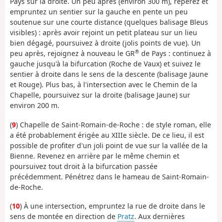
Pays sur la droite. Un peu après (environ 300 m), repérez et
empruntez un sentier sur la gauche en pente un peu
soutenue sur une courte distance (quelques balisage Bleus
visibles) : après avoir rejoint un petit plateau sur un lieu
bien dégagé, poursuivez à droite (jolis points de vue). Un
®
peu après, rejoignez à nouveau le GR
de Pays : continuez à
gauche jusqu'à la bifurcation (Roche de Vaux) et suivez le
sentier à droite dans le sens de la descente (balisage Jaune
et Rouge). Plus bas, à l'intersection avec le Chemin de la
Chapelle, poursuivez sur la droite (balisage Jaune) sur
environ 200 m.
(
9
) Chapelle de Saint-Romain-de-Roche : de style roman, elle
a été probablement érigée au XIIIe siècle. De ce lieu, il est
possible de profiter d'un joli point de vue sur la vallée de la
Bienne. Revenez en arrière par le même chemin et
poursuivez tout droit à la bifurcation passée
précédemment. Pénétrez dans le hameau de Saint-Romain-
de-Roche.
(
10
) À une intersection, empruntez la rue de droite dans le
sens de montée en direction de
Pratz
. Aux dernières