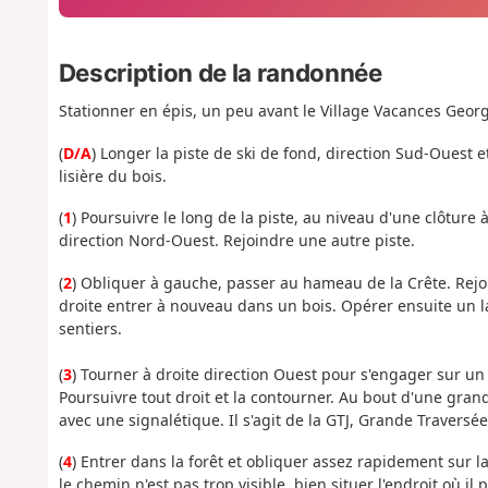
Description de la randonnée
Stationner en épis, un peu avant le Village Vacances Geo
(
D/A
) Longer la piste de ski de fond, direction Sud-Ouest 
lisière du bois.
(
1
) Poursuivre le long de la piste, au niveau d'une clôture
direction Nord-Ouest. Rejoindre une autre piste.
(
2
) Obliquer à gauche, passer au hameau de la Crête. Rejoin
droite entrer à nouveau dans un bois. Opérer ensuite un 
sentiers.
(
3
) Tourner à droite direction Ouest pour s'engager sur un
Poursuivre tout droit et la contourner. Au bout d'une grand
avec une signalétique. Il s'agit de la GTJ, Grande Traversée
(
4
) Entrer dans la forêt et obliquer assez rapidement sur l
le chemin n'est pas trop visible, bien situer l'endroit où il