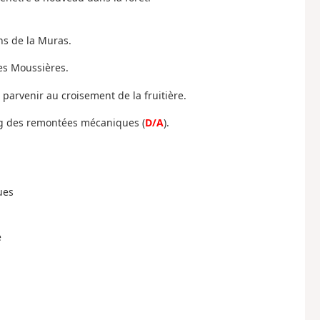
ns de la Muras.
des Moussières.
, parvenir au croisement de la fruitière.
ing des remontées mécaniques (
D/A
).
ues
e