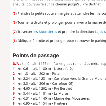
Ensuite, poursuivre sur ce chemin jusqu'au Pré Berthet.
(
5
) Prendre la petite route enneigée et atteindre les maiso
(
6
) Tourner à droite et prolonger pour arriver à la mairie 
(
7
) Traverser
les Moussières
et prendre la direction
Lajoux
(
8
) Obliquer à droite et prolonger pour retrouver le park
Points de passage
D/A
: km 0 - alt. 1 157 m - Parking des remontées mécaniq
1
: km 0.61 - alt. 1 180 m - Lisière forêt
2
: km 1.3 - alt. 1 202 m - Piste
3
: km 2.24 - alt. 1 231 m - Carrefour vers la Grande Molun
4
: km 3.3 - alt. 1 206 m - Carrefour GTJ
5
: km 4.65 - alt. 1 202 m - Pré Berthet
6
: km 5.44 - alt. 1 181 m - La Muras
7
: km 6.31 - alt. 1 140 m - Mairie des Moussières
8
: km 6.95 - alt. 1 154 m - Fruitière