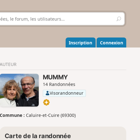
R
e
c
h
e
Inscription
Connexion
r
c
h
AUTEUR
e
r
MUMMY
14 Randonnées
Visorandonneur
Commune :
Caluire-et-Cuire (69300)
Carte de la randonnée