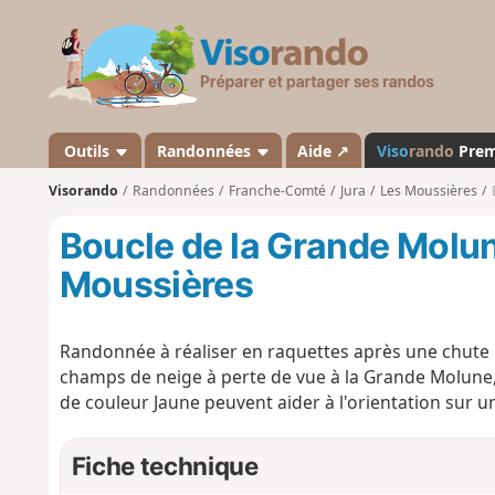
V
i
s
o
r
a
Outils
Randonnées
Aide ↗
Viso
rando
Pre
n
Visorando
Randonnées
Franche-Comté
Jura
Les Moussières
d
o
Boucle de la Grande Molun
Moussières
Randonnée à réaliser en raquettes après une chute d
champs de neige à perte de vue à la Grande Molune
de couleur Jaune peuvent aider à l'orientation sur u
Fiche technique