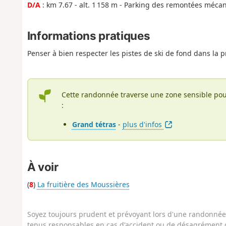
D/A
: km 7.67 - alt. 1 158 m - Parking des remontées méca
Informations pratiques
Penser à bien respecter les pistes de ski de fond dans la 
Cette randonnée traverse une zone sensible pou
:
Grand tétras
-
plus d'infos
À voir
(
8
)
La fruitière des Moussières
Soyez toujours prudent et prévoyant lors d'une randonnée. 
tenus responsables en cas d'accident ou de désagrément q