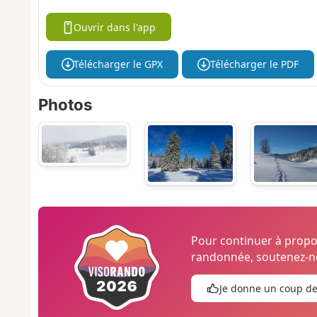
Ouvrir dans l'app
Télécharger le GPX
Télécharger le PDF
Photos
Pour continuer à prop
randonnée, soutenez-no
Je donne un coup d