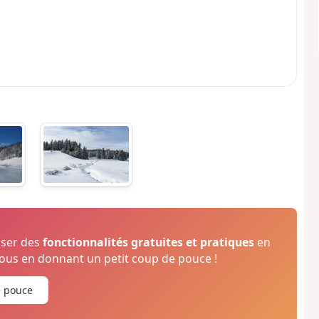
oser des
fonctionnalités gratuites et pratiques
en
us en donnant un petit coup de pouce !
e pouce