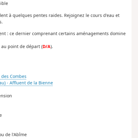
ible
udent à quelques pentes raides. Rejoignez le cours d'eau et
s.
torrent : ce dernier comprenant certains aménagements domine
 au point de départ (
D/A
).
 des Combes
u) - Affluent de la Bienne
ension
e
ou de l'Abîme