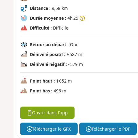
Distance :
9,58 km
Durée moyenne :
4h 25
Difficulté :
Difficile
Retour au départ :
Oui
Dénivelé positif :
+ 587 m
Dénivelé négatif :
- 579 m
Point haut :
1 052 m
Point bas :
496 m
Ouvrir dans l'app
Télécharger le GPX
Télécharger le PDF