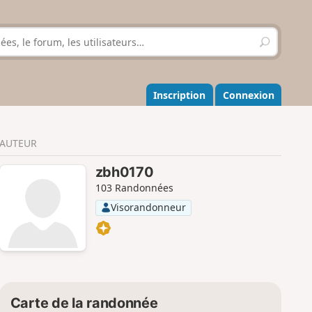
R
e
c
h
e
Inscription
Connexion
r
c
h
AUTEUR
e
r
zbh0170
103 Randonnées
Visorandonneur
Carte de la randonnée