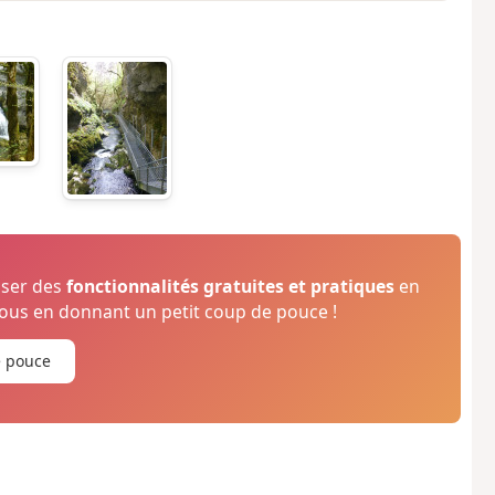
oser des
fonctionnalités gratuites et pratiques
en
us en donnant un petit coup de pouce !
e pouce