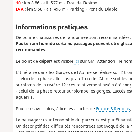
10
: km 8.86 - alt. 527 m - Trou de l'Abîme
D/A
: km 9.58 - alt. 496 m - Parking - Pont du Diable
Informations pratiques
De bonne chaussures de randonnée sont recommandées.
Pas terrain humide certains passages peuvent être glissa
recommandés.
Le point de départ est visible
ici
sur GM. Attention : le nom
L'itinéraire dans les Gorges de l'Abime se réalise sur 2 tron
- celui de la phase aller jusqu'au Trou de l'Abîme suit l
surplomb de la rivière. L’accès relativement aisé a été co
- celui de la phase retour surplombe les gorges. L’accès e
aguerris.
Pour en savoir plus, à lire les articles de
France 3 Régions
,
Le balisage vu sur l'ensemble du parcours est plutôt satisf
Un descriptif des difficultés rencontrées est évoqué de la 