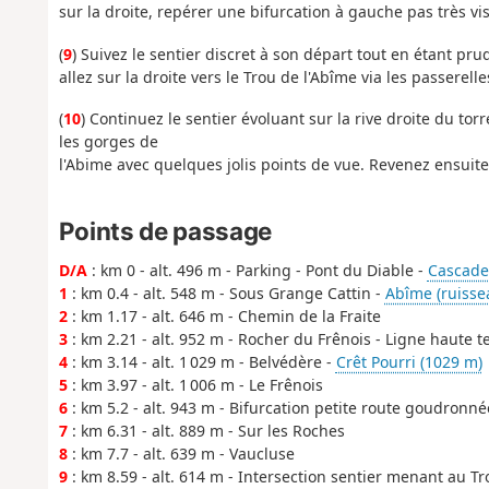
sur la droite, repérer une bifurcation à gauche pas très vis
(
9
) Suivez le sentier discret à son départ tout en étant pr
allez sur la droite vers le Trou de l'Abîme via les passerelle
(
10
) Continuez le sentier évoluant sur la rive droite du 
les gorges de
l'Abime avec quelques jolis points de vue. Revenez ensuite
Points de passage
D/A
: km 0 - alt. 496 m - Parking - Pont du Diable -
Cascade
1
: km 0.4 - alt. 548 m - Sous Grange Cattin -
Abîme (ruissea
2
: km 1.17 - alt. 646 m - Chemin de la Fraite
3
: km 2.21 - alt. 952 m - Rocher du Frênois - Ligne haute t
4
: km 3.14 - alt. 1 029 m - Belvédère -
Crêt Pourri (1029 m)
5
: km 3.97 - alt. 1 006 m - Le Frênois
6
: km 5.2 - alt. 943 m - Bifurcation petite route goudronné
7
: km 6.31 - alt. 889 m - Sur les Roches
8
: km 7.7 - alt. 639 m - Vaucluse
9
: km 8.59 - alt. 614 m - Intersection sentier menant au Tr