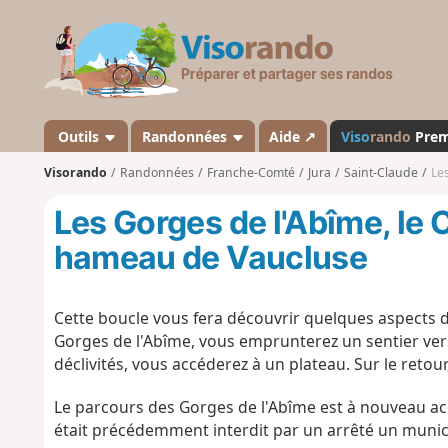
V
i
s
o
r
a
Outils
Randonnées
Aide ↗
Viso
rando
Pre
n
Visorando
Randonnées
Franche-Comté
Jura
Saint-Claude
Les
d
o
Les Gorges de l'Abîme, le C
hameau de Vaucluse
Cette boucle vous fera découvrir quelques aspects du
Gorges de l'Abîme, vous emprunterez un sentier vers 
déclivités, vous accéderez à un plateau. Sur le ret
Le parcours des Gorges de l'Abîme est à nouveau acc
était précédemment interdit par un arrêté un munic