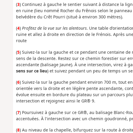
(
3
) Continuez à gauche le sentier suivant à distance la li
en ruine (lieu nommé Rocher du Frênois selon le panneau i
belvédère du Crêt Pourri (situé à environ 300 mètres).
(
4
)
Profitez de la vue sur les alentours
. Une table d’orientati
ruine et allez à droite en direction de le Frénois. Après 
route
(
5
) Suivez-la sur la gauche et ce pendant une centaine de
sens de la descente. Restez sur ce chemin forestier sur en
ascendante (balisage Jaune). À une intersection, virez à ga
sens sur ce lieu
) et suivez pendant un peu de temps un sen
(
6
) Suivez-la sur la gauche pendant environ 700 m, tout en
orientée vers la droite et en légère pente ascendante, conti
évolue ensuite en bordure du plateau sur un parcours plut
intersection et rejoignez ainsi le GR® 9.
(
7
) Poursuivez à gauche sur ce GR®, au balisage Blanc-Ro
accentuées. À l'intersection avec un chemin goudronné, p
(
8
) Au niveau de la chapelle, bifurquez sur la route à dro