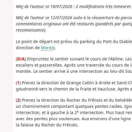
MAJ de l'auteur ce 18/07/2026 : 2 modifications très mineures 
MAJ de l'auteur ce 12/07/2026 suite à la réouverture du parcou
commentaires originaux ont été restaurés (pondérés par quelque
reconnaissance).
Le point de départ est prévu du parking du Pont du Diable
direction de
Morez
).
(
D/A
) Empruntez le sentier suivant le cours de l'Abîme. L
escaliers et passerelles. Après une traversée du cours de
montée. Le sentier arrive à une intersection au lieu-dit So
(
1
) Prenez la direction de Grange Cattin à droite et Saint-
goudronné vers le chemin de la Fraite et Vaucluse. Après e
(
2
) Prenez la direction du Rocher du Frênois et du belvéd
un cheminement comportant quelques pentes raides. Ignor
e
intersection, et à gauche à la 2
intersection. Plus haut ren
avec des pentes plus soutenues. Aux environs d'une ligne 
la falaise du Rocher du Frênois.