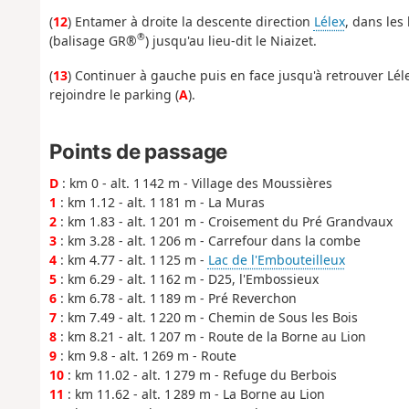
(
12
) Entamer à droite la descente direction
Lélex
, dans les
®
(balisage GR®
) jusqu'au lieu-dit le Niaizet.
(
13
) Continuer à gauche puis en face jusqu'à retrouver Lél
rejoindre le parking (
A
).
Points de passage
D
: km 0 - alt. 1 142 m - Village des Moussières
1
: km 1.12 - alt. 1 181 m - La Muras
2
: km 1.83 - alt. 1 201 m - Croisement du Pré Grandvaux
3
: km 3.28 - alt. 1 206 m - Carrefour dans la combe
4
: km 4.77 - alt. 1 125 m -
Lac de l'Embouteilleux
5
: km 6.29 - alt. 1 162 m - D25, l'Embossieux
6
: km 6.78 - alt. 1 189 m - Pré Reverchon
7
: km 7.49 - alt. 1 220 m - Chemin de Sous les Bois
8
: km 8.21 - alt. 1 207 m - Route de la Borne au Lion
9
: km 9.8 - alt. 1 269 m - Route
10
: km 11.02 - alt. 1 279 m - Refuge du Berbois
11
: km 11.62 - alt. 1 289 m - La Borne au Lion