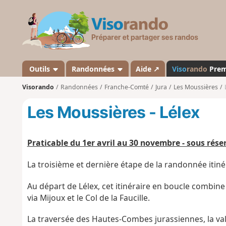
V
i
s
o
r
a
Outils
Randonnées
Aide ↗
Viso
rando
Pre
n
Visorando
Randonnées
Franche-Comté
Jura
Les Moussières
d
o
Les Moussières - Lélex
Praticable du 1er avril au 30 novembre - sous rés
La troisième et dernière étape de la randonnée itiné
Au départ de Lélex, cet itinéraire en boucle combine l
via Mijoux et le Col de la Faucille.
La traversée des Hautes-Combes jurassiennes, la vall