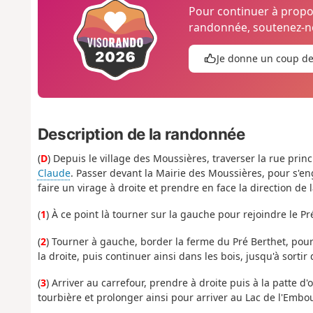
Pour continuer à prop
randonnée, soutenez-no
Je donne un coup d
Description de la randonnée
(
D
) Depuis le village des Moussières, traverser la rue prin
Claude
. Passer devant la Mairie des Moussières, pour s'eng
faire un virage à droite et prendre en face la direction de 
(
1
) À ce point là tourner sur la gauche pour rejoindre le P
(
2
) Tourner à gauche, border la ferme du Pré Berthet, pour
la droite, puis continuer ainsi dans les bois, jusqu'à sorti
(
3
) Arriver au carrefour, prendre à droite puis à la patte d'o
tourbière et prolonger ainsi pour arriver au Lac de l'Embou