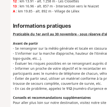
12
: km 13.91 - alt. 1 258 m - Les Closettes
13
: km 16.96 - alt. 857 m - Intersection vers le Niaizet
A
: km 19.85 - alt. 892 m - Village de Lélex
Informations pratiques
Praticable du 1er avril au 30 novembre - sous réserve d
Avant de partir
- Se renseigner sur la météo générale et locale en s’assura
- S'informer sur la marche d’approche, hauteur de l’itinér
topo-guide, etc…).
- Évaluer les risques possibles en se renseignant auprès 
- Informer un proche de votre objectif et le recontacter e
participants avec le numéro de téléphone de chacun, véhic
- Éviter de partir seul, utiliser un matériel conforme à la pr
trousse de secours complète, couverture de survie, etc.
- En cas de problème, appelez le
112
(numéro d’urgence e
Conseils et recommandations supplémentaires
Pour aller plus loin sur notre destination, visitez notre site