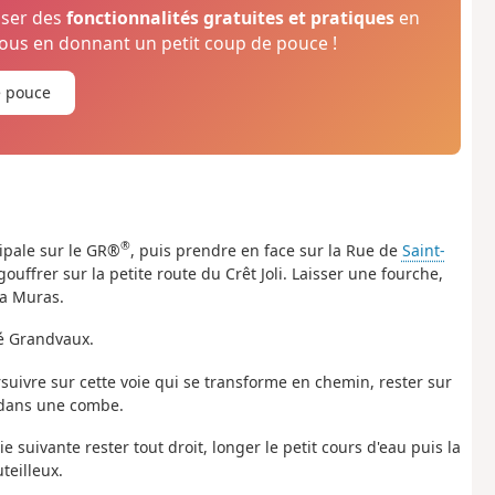
oser des
fonctionnalités gratuites et pratiques
en
us en donnant un petit coup de pouce !
e pouce
®
cipale sur le GR®
, puis prendre en face sur la Rue de
Saint-
ouffrer sur la petite route du Crêt Joli. Laisser une fourche,
la Muras.
ré Grandvaux.
suivre sur cette voie qui se transforme en chemin, rester sur
r dans une combe.
ie suivante rester tout droit, longer le petit cours d'eau puis la
teilleux.