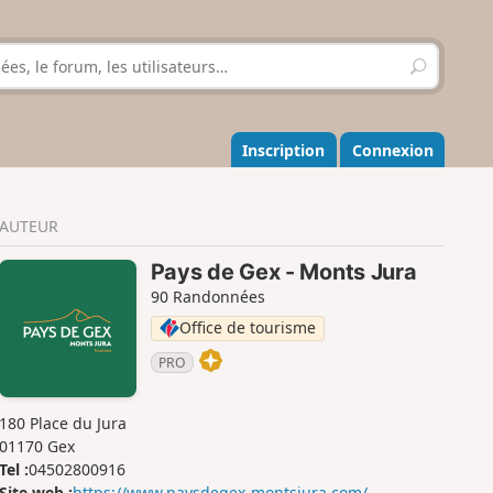
R
e
c
h
e
Inscription
Connexion
r
c
h
AUTEUR
e
r
Pays de Gex - Monts Jura
90 Randonnées
Office de tourisme
PRO
180 Place du Jura
01170 Gex
Tel :
04502800916
Site web :
https://www.paysdegex-montsjura.com/