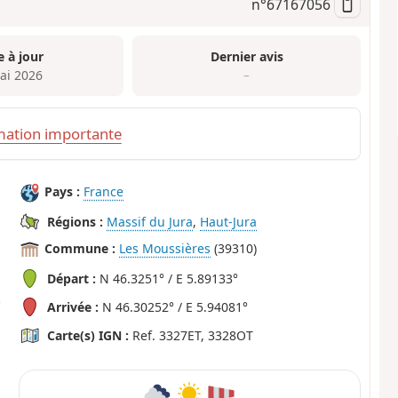
n°
67167056
e à jour
Dernier avis
ai 2026
–
mation importante
Pays :
France
Régions :
Massif du Jura
,
Haut-Jura
Commune :
Les Moussières
(39310)
Départ :
N 46.3251° / E 5.89133°
Arrivée :
N 46.30252° / E 5.94081°
Carte(s) IGN :
Ref. 3327ET, 3328OT