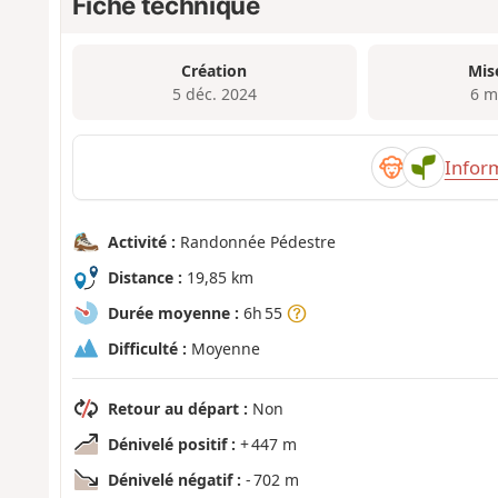
Fiche technique
Création
Mis
5 déc. 2024
6 m
Infor
Activité :
Randonnée Pédestre
Distance :
19,85 km
Durée moyenne :
6h 55
Difficulté :
Moyenne
Retour au départ :
Non
Dénivelé positif :
+ 447 m
Dénivelé négatif :
- 702 m