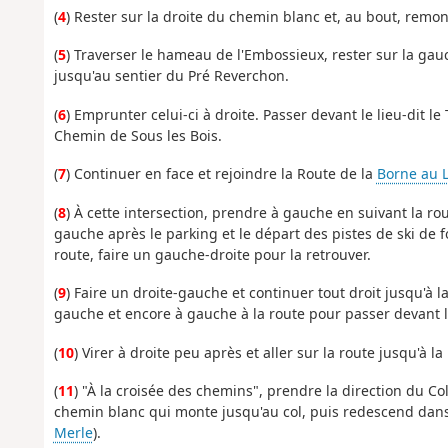
(
4
) Rester sur la droite du chemin blanc et, au bout, remon
(
5
) Traverser le hameau de l'Embossieux, rester sur la ga
jusqu'au sentier du Pré Reverchon.
(
6
) Emprunter celui-ci à droite. Passer devant le lieu-dit l
Chemin de Sous les Bois.
(
7
) Continuer en face et rejoindre la Route de la
Borne au 
(
8
) À cette intersection, prendre à gauche en suivant la ro
gauche après le parking et le départ des pistes de ski de f
route, faire un gauche-droite pour la retrouver.
(
9
) Faire un droite-gauche et continuer tout droit jusqu'à l
gauche et encore à gauche à la route pour passer devant l
(
10
) Virer à droite peu après et aller sur la route jusqu'à l
(
11
) "À la croisée des chemins", prendre la direction du C
chemin blanc qui monte jusqu'au col, puis redescend dans 
Merle
).