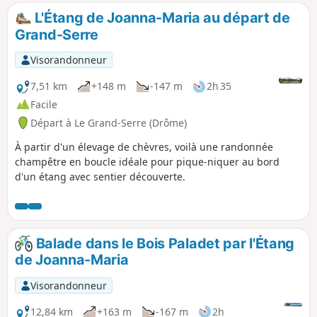
L'Étang de Joanna-Maria au départ de
Grand-Serre
Visorandonneur
7,51 km
+148 m
-147 m
2h 35
Facile
Départ à Le Grand-Serre (Drôme)
À partir d'un élevage de chèvres, voilà une randonnée
champêtre en boucle idéale pour pique-niquer au bord
d'un étang avec sentier découverte.
Balade dans le Bois Paladet par l'Étang
de Joanna-Maria
Visorandonneur
12,84 km
+163 m
-167 m
2h