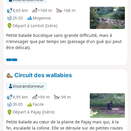
8,65 km
+169 m
-168 m
2h 55
Moyenne
Départ à Lentiol (Isère)
Petite balade bucolique sans grande difficulté, mais à
n'envisager que par temps sec (passage d'un gué qui peut
être délicat).
Circuit des wallabies
Visorandonneur
9,95 km
+94 m
-94 m
3h 05
Facile
Départ à Pajay (Isère)
Petite balade au cœur de la plaine de Pajay mais qui, à la
fin, escalade la colline. Elle se déroule sur de petites routes