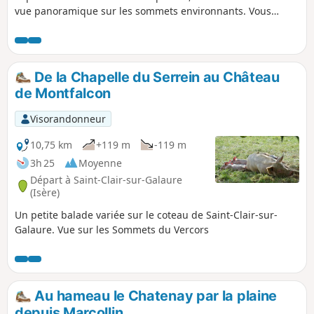
vue panoramique sur les sommets environnants. Vous
passez également le long des ravissants étangs du bois des
Burettes.
De la Chapelle du Serrein au Château
de Montfalcon
Visorandonneur
10,75 km
+119 m
-119 m
3h 25
Moyenne
Départ à Saint-Clair-sur-Galaure
(Isère)
Un petite balade variée sur le coteau de Saint-Clair-sur-
Galaure. Vue sur les Sommets du Vercors
Au hameau le Chatenay par la plaine
depuis Marcollin