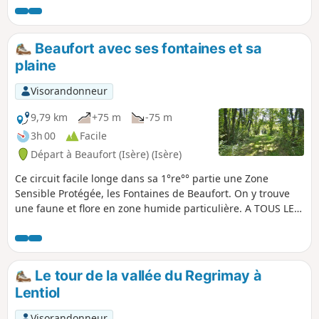
vaste étendue de terrain inculte, dont la
surface ne présentait que des bois,
landes et bruyères. Sainte Beaudille.
Beaufort avec ses fontaines et sa
Marnans et son Eglise. Plateau des
plaine
Chambarans, Roybon. Retour par les
bois de St Siméon.
Visorandonneur
9,79 km
+75 m
-75 m
3h 00
Facile
Départ à Beaufort (Isère) (Isère)
Ce circuit facile longe dans sa 1°re°° partie une Zone
Sensible Protégée, les Fontaines de Beaufort. On y trouve
une faune et flore en zone humide particulière. A TOUS LES
RANDONNEURS (SES) QUI PARCOURENT MES RANDONNEES
vous pouvez mettre des photos en indiquant l'emplacement
sur le circuit.
Le tour de la vallée du Regrimay à
Lentiol
Visorandonneur