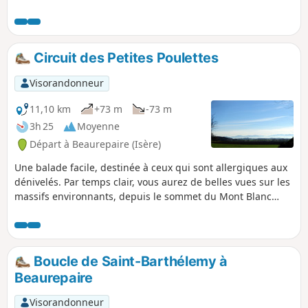
Tourbière des Planchettes.
Circuit des Petites Poulettes
Visorandonneur
11,10 km
+73 m
-73 m
3h 25
Moyenne
Départ à Beaurepaire (Isère)
Une balade facile, destinée à ceux qui sont allergiques aux
dénivelés. Par temps clair, vous aurez de belles vues sur les
massifs environnants, depuis le sommet du Mont Blanc
jusqu'au Pilat, en passant par la Chartreuse, les Alpes et le
Vercors.
Boucle de Saint-Barthélemy à
Beaurepaire
Visorandonneur