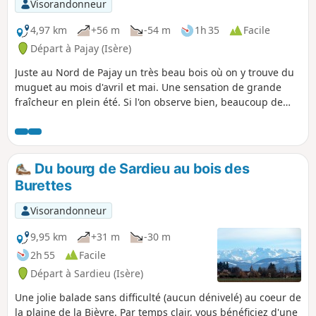
Visorandonneur
4,97 km
+56 m
-54 m
1h 35
Facile
Départ à Pajay (Isère)
Juste au Nord de Pajay un très beau bois où on y trouve du
muguet au mois d'avril et mai. Une sensation de grande
fraîcheur en plein été. Si l'on observe bien, beaucoup de
fleurs différentes selon les saisons. Ouvrez grand les
narines pour les odeurs toujours différentes selon les
saisons. Appréciez la nature sauvage. À tous(tes) les
randonneurs(ses) qui parcourent mes randonnées vous
Du bourg de Sardieu au bois des
pouvez mettre des photos en indiquant l'emplacement sur
Burettes
le circuit.
Visorandonneur
9,95 km
+31 m
-30 m
2h 55
Facile
Départ à Sardieu (Isère)
Une jolie balade sans difficulté (aucun dénivelé) au coeur de
la plaine de la Bièvre. Par temps clair, vous bénéficiez d'une