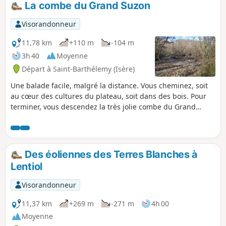
La combe du Grand Suzon
Visorandonneur
11,78 km
+110 m
-104 m
3h 40
Moyenne
Départ à Saint-Barthélemy (Isère)
Une balade facile, malgré la distance. Vous cheminez, soit
au cœur des cultures du plateau, soit dans des bois. Pour
terminer, vous descendez la très jolie combe du Grand
Suzon. Le ruisseau est souvent à sec, mais... pas toujours !
Si le temps est clair, vous pouvez bénéficier de quelques
belles vues sur les sommets environnants.
Des éoliennes des Terres Blanches à
Lentiol
Visorandonneur
11,37 km
+269 m
-271 m
4h 00
Moyenne