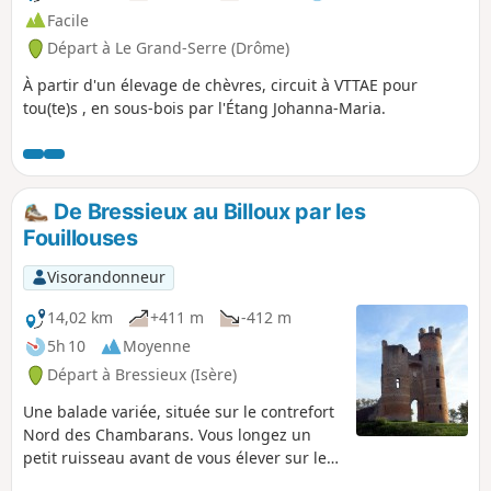
Facile
Départ à Le Grand-Serre (Drôme)
À partir d'un élevage de chèvres, circuit à VTTAE pour
tou(te)s , en sous-bois par l'Étang Johanna-Maria.
De Bressieux au Billoux par les
Fouillouses
Visorandonneur
14,02 km
+411 m
-412 m
5h 10
Moyenne
Départ à Bressieux (Isère)
Une balade variée, située sur le contrefort
Nord des Chambarans. Vous longez un
petit ruisseau avant de vous élever sur les
collines pour bénéficier de quelques