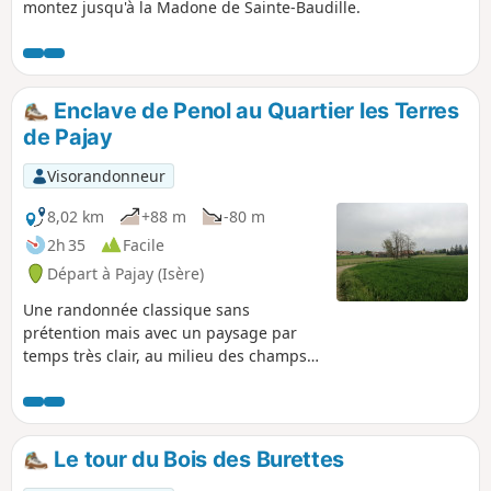
montez jusqu'à la Madone de Sainte-Baudille.
Enclave de Penol au Quartier les Terres
de Pajay
Visorandonneur
8,02 km
+88 m
-80 m
2h 35
Facile
Départ à Pajay (Isère)
Une randonnée classique sans
prétention mais avec un paysage par
temps très clair, au milieu des champs,
sur la chaine des Alpes avec de temps
en temps la chance de voir le Mont
Blanc. Randonnée que l'on peut
raccourcir de 2 km ou rallonger de
Le tour du Bois des Burettes
1,8 km : voir paragraphe pendant la