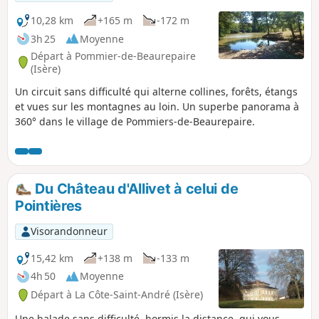
10,28 km
+165 m
-172 m
3h 25
Moyenne
Départ à Pommier-de-Beaurepaire
(Isère)
Un circuit sans difficulté qui alterne collines, forêts, étangs
et vues sur les montagnes au loin. Un superbe panorama à
360° dans le village de Pommiers-de-Beaurepaire.
Du Château d'Allivet à celui de
Pointières
Visorandonneur
15,42 km
+138 m
-133 m
4h 50
Moyenne
Départ à La Côte-Saint-André (Isère)
Une balade sans difficulté, hormis la distance, qui vous