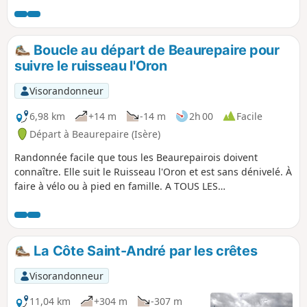
compter 30 à 40 mn.
Boucle au départ de Beaurepaire pour
suivre le ruisseau l'Oron
Visorandonneur
6,98 km
+14 m
-14 m
2h 00
Facile
Départ à Beaurepaire (Isère)
Randonnée facile que tous les Beaurepairois doivent
connaître. Elle suit le Ruisseau l'Oron et est sans dénivelé. À
faire à vélo ou à pied en famille. A TOUS LES
RANDONNEURS (SES) QUI PARCOURENT MES RANDONNEES
vous pouvez mettre des photos en indiquant l'emplacement
sur le circuit.
La Côte Saint-André par les crêtes
Visorandonneur
11,04 km
+304 m
-307 m