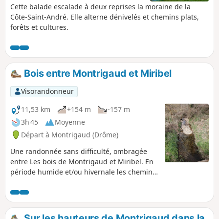
Cette balade escalade à deux reprises la moraine de la
Côte-Saint-André. Elle alterne dénivelés et chemins plats,
forêts et cultures.
Bois entre Montrigaud et Miribel
Visorandonneur
11,53 km
+154 m
-157 m
3h 45
Moyenne
Départ à Montrigaud (Drôme)
Une randonnée sans difficulté, ombragée
entre Les bois de Montrigaud et Miribel. En
période humide et/ou hivernale les chemins
peuvent être très boueux. Bonnes
chaussures alors indispensables.
Sur les hauteurs de Montrigaud dans la