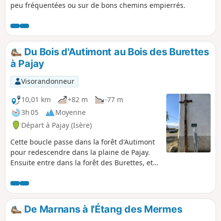
peu fréquentées ou sur de bons chemins empierrés.
Du Bois d'Autimont au Bois des Burettes
à Pajay
Visorandonneur
10,01 km
+82 m
-77 m
3h 05
Moyenne
Départ à Pajay (Isère)
Cette boucle passe dans la forêt d'Autimont
pour redescendre dans la plaine de Pajay.
Ensuite entre dans la forêt des Burettes, et
revient dans Pajay. Particularité dans la
descente avant la plaine, une croix de 1840 à
l'angle d'une maison au croisement de
Serclier. Belle vue sur le massif de la
De Marnans à l'Étang des Mermes
Chartreuse lors de la traversée de la plaine.