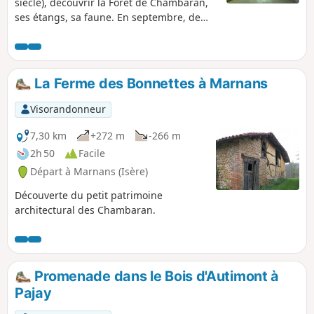
siècle), découvrir la Forêt de Chambaran,
ses étangs, sa faune. En septembre, de
nuit, entendre le brame du cerf.
La Ferme des Bonnettes à Marnans
Visorandonneur
7,30 km
+272 m
-266 m
2h 50
Facile
Départ à Marnans (Isère)
Découverte du petit patrimoine
architectural des Chambaran.
Promenade dans le Bois d'Autimont à
Pajay