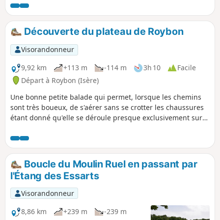
points de vue intéressants. Vous finissez la
balade sur l'imposant château médiéval de
Bressieux. Aucune difficulté n'est à
Découverte du plateau de Roybon
craindre, sinon la distance et deux côtes
un peu raides.
Visorandonneur
9,92 km
+113 m
-114 m
3h 10
Facile
Départ à Roybon (Isère)
Une bonne petite balade qui permet, lorsque les chemins
sont très boueux, de s'aérer sans se crotter les chaussures
étant donné qu'elle se déroule presque exclusivement sur
des petites routes asphaltées. Aucune difficulté, le dénivelé
positif est très doux et progressif.
Boucle du Moulin Ruel en passant par
l'Étang des Essarts
Visorandonneur
8,86 km
+239 m
-239 m