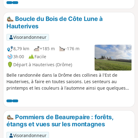
vues intéressantes sur les montagnes environnantes.
Boucle du Bois de Côte Lune à
Hauterives
Visorandonneur
8,79 km
+185 m
-176 m
3h 00
Facile
Départ à Hauterives (Drôme)
Belle randonnée dans la Drôme des collines à l'Est de
Hauterives, à faire en toutes saisons. Les senteurs au
printemps et les couleurs à l'automne ainsi que quelques
belles vues vous feront apprécier cette randonnée. A TOUS
LES RANDONNEURS (SES) QUI PARCOURENT MES
RANDONNEES vous pouvez mettre des photos en indiquant
l'emplacement sur le circuit.
Pommiers de Beaurepaire : forêts,
étangs et vues sur les montagnes
Visorandonneur