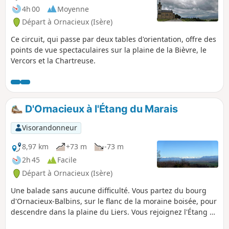
4h 00
Moyenne
Départ à Ornacieux (Isère)
Ce circuit, qui passe par deux tables d'orientation, offre des
points de vue spectaculaires sur la plaine de la Bièvre, le
Vercors et la Chartreuse.
D'Ornacieux à l'Étang du Marais
Visorandonneur
8,97 km
+73 m
-73 m
2h 45
Facile
Départ à Ornacieux (Isère)
Une balade sans aucune difficulté. Vous partez du bourg
d'Ornacieux-Balbins, sur le flanc de la moraine boisée, pour
descendre dans la plaine du Liers. Vous rejoignez l'Étang et
le Marais de Faramans. Par beau temps, vous bénéficiez de