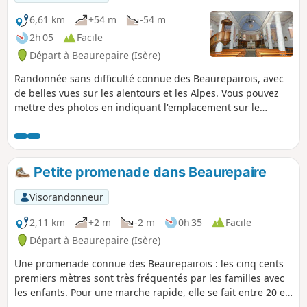
6,61 km
+54 m
-54 m
2h 05
Facile
Départ à Beaurepaire (Isère)
Randonnée sans difficulté connue des Beaurepairois, avec
de belles vues sur les alentours et les Alpes. Vous pouvez
mettre des photos en indiquant l'emplacement sur le
circuit.
Petite promenade dans Beaurepaire
Visorandonneur
2,11 km
+2 m
-2 m
0h 35
Facile
Départ à Beaurepaire (Isère)
Une promenade connue des Beaurepairois : les cinq cents
premiers mètres sont très fréquentés par les familles avec
les enfants. Pour une marche rapide, elle se fait entre 20 et
25 mn, en marche soutenue, et pour les promeneurs,