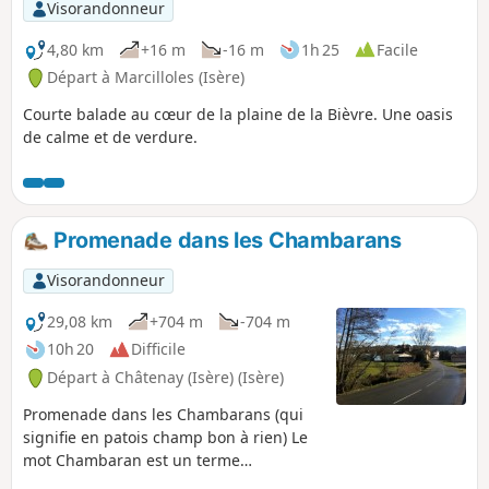
randonnée ou à proximité. A TOUS LES
Visorandonneur
RANDONNEURS (SES) QUI PARCOURENT
MES RANDONNEES vous pouvez mettre
4,80 km
+16 m
-16 m
1h 25
Facile
des photos en indiquant l'emplacement
Départ à Marcilloles (Isère)
sur le circuit.
Courte balade au cœur de la plaine de la Bièvre. Une oasis
de calme et de verdure.
Promenade dans les Chambarans
Visorandonneur
29,08 km
+704 m
-704 m
10h 20
Difficile
Départ à Châtenay (Isère) (Isère)
Promenade dans les Chambarans (qui
signifie en patois champ bon à rien) Le
mot Chambaran est un terme
générique, employé pour désigner une