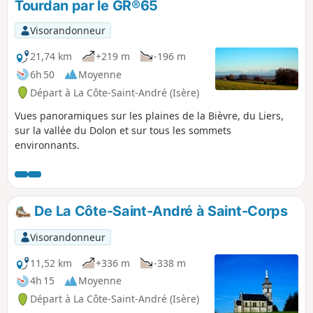
Tourdan par le GR®65
Visorandonneur
21,74 km
+219 m
-196 m
6h 50
Moyenne
Départ à La Côte-Saint-André (Isère)
Vues panoramiques sur les plaines de la Bièvre, du Liers,
sur la vallée du Dolon et sur tous les sommets
environnants.
De La Côte-Saint-André à Saint-Corps
Visorandonneur
11,52 km
+336 m
-338 m
4h 15
Moyenne
Départ à La Côte-Saint-André (Isère)