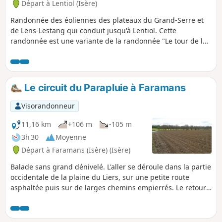
Départ à Lentiol (Isère)
Randonnée des éoliennes des plateaux du Grand-Serre et
de Lens-Lestang qui conduit jusqu'à Lentiol. Cette
randonnée est une variante de la randonnée "Le tour de la
vallée du Regrimay à Lentiol". Elle est un peu plus longue et
va en bordure du village de Marcollin.
Le circuit du Parapluie à Faramans
Visorandonneur
11,16 km
+106 m
-105 m
3h 30
Moyenne
Départ à Faramans (Isère) (Isère)
Balade sans grand dénivelé. L'aller se déroule dans la partie
occidentale de la plaine du Liers, sur une petite route
asphaltée puis sur de larges chemins empierrés. Le retour
suit la crête de la moraine boisée de Faramans.