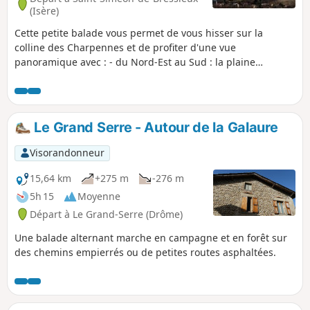
(Isère)
Cette petite balade vous permet de vous hisser sur la
colline des Charpennes et de profiter d'une vue
panoramique avec : - du Nord-Est au Sud : la plaine
glaciaire de la Bièvre, le mont du Chat, la Chartreuse,
quelques pointes de Vercors, - et plein Ouest, le Pilat et les
monts du Lyonnais. Par très beau temps, entre le Mont du
Chat et la Chartreuse, vous aurez la chance de distinguer la
Le Grand Serre - Autour de la Galaure
cime du Mont Blanc. Sinon, vous vaquerez entre bocage et
forêt, le long de la moraine des Chambarans.
Visorandonneur
15,64 km
+275 m
-276 m
5h 15
Moyenne
Départ à Le Grand-Serre (Drôme)
Une balade alternant marche en campagne et en forêt sur
des chemins empierrés ou de petites routes asphaltées.