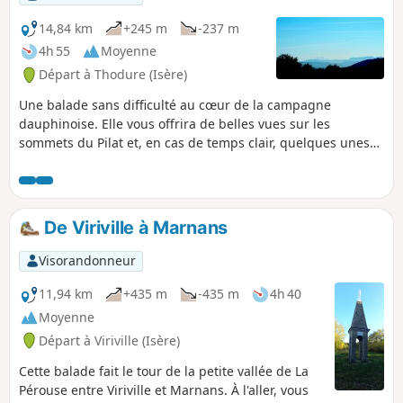
14,84 km
+245 m
-237 m
4h 55
Moyenne
Départ à Thodure (Isère)
Une balade sans difficulté au cœur de la campagne
dauphinoise. Elle vous offrira de belles vues sur les
sommets du Pilat et, en cas de temps clair, quelques unes
sur le sommet du Mont Blanc.
De Viriville à Marnans
Visorandonneur
11,94 km
+435 m
-435 m
4h 40
Moyenne
Départ à Viriville (Isère)
Cette balade fait le tour de la petite vallée de La
Pérouse entre Viriville et Marnans. À l'aller, vous