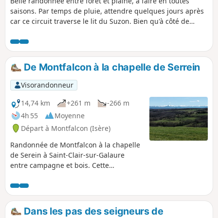
Belle randonnée entre forêt et plaine, à faire en toutes
saisons. Par temps de pluie, attendre quelques jours après
car ce circuit traverse le lit du Suzon. Bien qu'à côté de
Saint-Barthélémy et Beaurepaire, une impression très
agréable d'être dans la nature loin de la civilisation pendant
la partie qui longe le Suzon. Randonnée de 10 km ou 8,2 km
voir informations pratiques. A TOUS LES RANDONNEURS
De Montfalcon à la chapelle de Serrein
(SES) QUI PARCOURENT MES RANDONNEES vous pouvez
mettre des photos en indiquant l'emplacement sur le
Visorandonneur
circuit.
14,74 km
+261 m
-266 m
4h 55
Moyenne
Départ à Montfalcon (Isère)
Randonnée de Montfalcon à la chapelle
de Serein à Saint-Clair-sur-Galaure
entre campagne et bois. Cette
randonnée est une variante plus longue
de la randonnée : De la Chapelle du
Serrein au Château de Montfalcon avec
des passages différents.
Dans les pas des seigneurs de