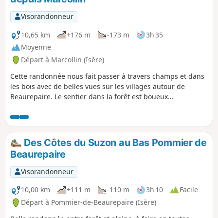
Visorandonneur
10,65 km
+176 m
-173 m
3h 35
Moyenne
Départ à Marcollin (Isère)
Cette randonnée nous fait passer à travers champs et dans
les bois avec de belles vues sur les villages autour de
Beaurepaire. Le sentier dans la forêt est boueux
particulièrement après de grosses pluies. A TOUS LES
RANDONNEURS (SES) QUI PARCOURENT MES RANDONNEES
vous pouvez mettre des photos en indiquant l'emplacement
sur le circuit.
Des Côtes du Suzon au Bas Pommier de
Beaurepaire
Visorandonneur
10,00 km
+111 m
-110 m
3h 10
Facile
Départ à Pommier-de-Beaurepaire (Isère)