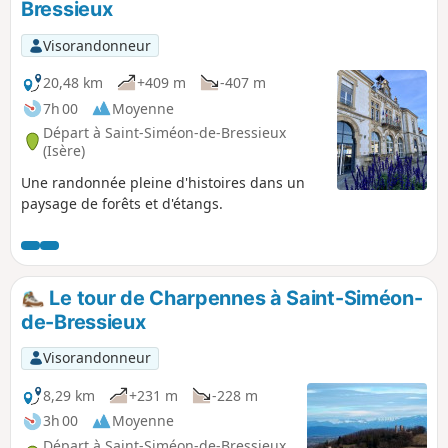
Bressieux
Visorandonneur
20,48 km
+409 m
-407 m
7h 00
Moyenne
Départ à Saint-Siméon-de-Bressieux
(Isère)
Une randonnée pleine d'histoires dans un
paysage de forêts et d'étangs.
Le tour de Charpennes à Saint-Siméon-
de-Bressieux
Visorandonneur
8,29 km
+231 m
-228 m
3h 00
Moyenne
Départ à Saint-Siméon-de-Bressieux