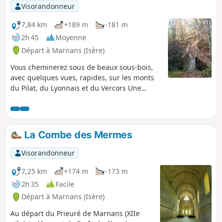
Randonnée agréable par sa variété de
Visorandonneur
paysages, forêt, étangs, etc. A TOUS LES
RANDONNEURS (SES) QUI PARCOURENT MES
7,84 km
+189 m
-181 m
RANDONNEES vous pouvez mettre des
2h 45
Moyenne
photos en indiquant l'emplacement sur le
Départ à Marnans (Isère)
circuit.
Vous cheminerez sous de beaux sous-bois,
avec quelques vues, rapides, sur les monts
du Pilat, du Lyonnais et du Vercors Une
balade assez courte mais qui, par moments,
ne cesse de monter et de descendre et
sollicite donc les jambes.
La Combe des Mermes
Visorandonneur
7,25 km
+174 m
-173 m
2h 35
Facile
Départ à Marnans (Isère)
Au départ du Prieuré de Marnans (XIIe