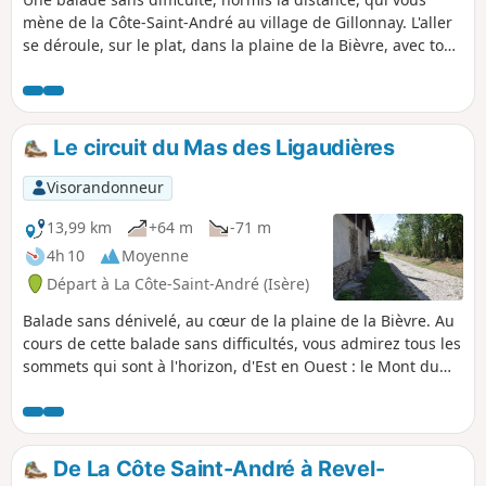
mène de la Côte-Saint-André au village de Gillonnay. L'aller
se déroule, sur le plat, dans la plaine de la Bièvre, avec tout
autour de vous, des centres d'intérêt : la moraine glaciaire
de la Côte-Saint-André, la Chartreuse, le Vercors, les Alpes,
le Pilat... Le retour se déroule, à flanc de colline, en
musardant dans les diverses combes.
Le circuit du Mas des Ligaudières
Visorandonneur
13,99 km
+64 m
-71 m
4h 10
Moyenne
Départ à La Côte-Saint-André (Isère)
Balade sans dénivelé, au cœur de la plaine de la Bièvre. Au
cours de cette balade sans difficultés, vous admirez tous les
sommets qui sont à l'horizon, d'Est en Ouest : le Mont du
Chat, la Chartreuse, les Alpes (Chamrousse, Taillefer,...), le
Vercors et les Monts du Pilat.
De La Côte Saint-André à Revel-