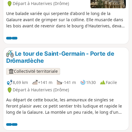
Départ à Hauterives (Drôme)
Une balade variée qui serpente d'abord le long de la
Galaure avant de grimper sur la colline. Elle musarde dans
les bois avant de revenir dans le bourg d'Hauterives, devant
le palais idéal. Lire les informations pratiques avant de
partir. Il y a un gué à traverser Si vous le souhaitez, vous
pouvez raccourcir le circuit et ne faire qu'une boucle de
7km.
Le tour de Saint-Germain - Porte de
Drômardèche
Collectivité territoriale
8,69 km
+141 m
-141 m
1h30
Facile
Départ à Hauterives (Drôme)
Au départ de cette boucle, les amoureux de singles se
feront plaisir avec ce petit sentier très ludique et rapide le
long de la Galaure. La montée un peu raide, le long d'un
champ, vous conduira au point culminant du parcours d'où
vous profiterez d'une superbe vue sur la vallée de la
Galaure. La descente sur Hauterives, dans les bois, vous