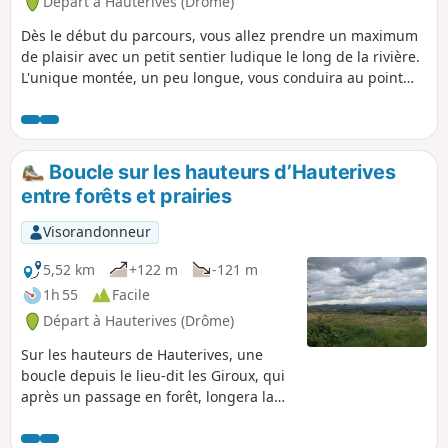
Départ à Hauterives (Drôme)
Dès le début du parcours, vous allez prendre un maximum
de plaisir avec un petit sentier ludique le long de la rivière.
L'unique montée, un peu longue, vous conduira au point
culminant de la boucle, vous offrant ainsi une belle vue sur
la vallée de Hauterives.
Boucle sur les hauteurs d’Hauterives
entre forêts et prairies
Visorandonneur
5,52 km
+122 m
-121 m
1h 55
Facile
Départ à Hauterives (Drôme)
Sur les hauteurs de Hauterives, une
boucle depuis le lieu-dit les Giroux, qui
après un passage en forêt, longera la
crête avec de beaux points de vue sur
Tersanne. Vous redescendrez ensuite