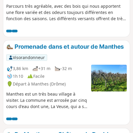
Parcours très agréable, avec des bois qui nous apportent
une flore variée et des odeurs toujours différentes en
fonction des saisons. Les différents versants offrent de très
belles vues. A TOUS LES RANDONNEURS (SES) QUI
PARCOURENT MES RANDONNEES vous pouvez mettre des
photos en indiquant l'emplacement sur le circuit.
Promenade dans et autour de Manthes
Visorandonneur
3,86 km
+31 m
-32 m
1h 10
Facile
Départ à Manthes (Drôme)
Manthes est un très beau village à
visiter. La commune est arrosée par cinq
cours d'eau dont une, La Veuse, qui a sa
source dans le village. Des étangs, une
pisciculture, une église et son prieuré
du XIe siècle qui abritait six moines, une
place centrale à côté de belles surfaces