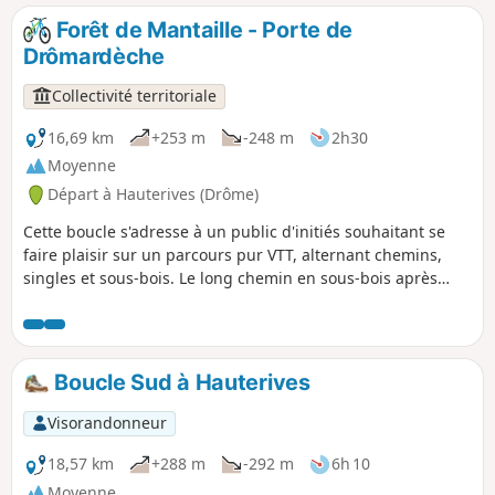
donnera des frissons !
Forêt de Mantaille - Porte de
Drômardèche
Collectivité territoriale
16,69 km
+253 m
-248 m
2h30
Moyenne
Départ à Hauterives (Drôme)
Cette boucle s'adresse à un public d'initiés souhaitant se
faire plaisir sur un parcours pur VTT, alternant chemins,
singles et sous-bois. Le long chemin en sous-bois après
Lens-Lestang est un vrai bonheur les jours d'été, pour
prendre un peu de fraîcheur. La descente sur Hauterives
ravira les amoureux de singles.
Boucle Sud à Hauterives
Visorandonneur
18,57 km
+288 m
-292 m
6h 10
Moyenne