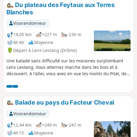
Madone de Moras pour revenir par un
Du plateau des Feytaux aux Terres
chemin bien protégé du soleil, le long
Blanches
de la moraine. Au passage vous pouvez
admirer le Château du Double.
Visorandonneur
14,05 km
+227 m
-230 m
4h 40
Moyenne
Départ à Lens-Lestang (Drôme)
Une balade sans difficulté sur les moraines surplombant
Lens Lestang. Vous alternez marche dans les bois et à
découvert. A l'aller, vous avez en vue les monts du Pilat, de
l'Ardèche et la plaine de Beaurepaire. Au retour, en vous
retournant, vous pouvez admirer les sommets du Vercors,
des Alpes, de la Chartreuse, le Mont Blanc (si le temps le
permet...)
Balade au pays du Facteur Cheval
Visorandonneur
12,44 km
+249 m
-247 m
4h 15
Moyenne