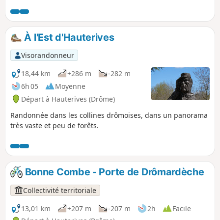
être l'environnement du Facteur Cheval.
Peut-être même que certaines portions du
parcours faisaient partie de sa tournée !
À l'Est d'Hauterives
Visorandonneur
18,44 km
+286 m
-282 m
6h 05
Moyenne
Départ à Hauterives (Drôme)
Randonnée dans les collines drômoises, dans un panorama
très vaste et peu de forêts.
Bonne Combe - Porte de Drômardèche
Collectivité territoriale
13,01 km
+207 m
-207 m
2h
Facile