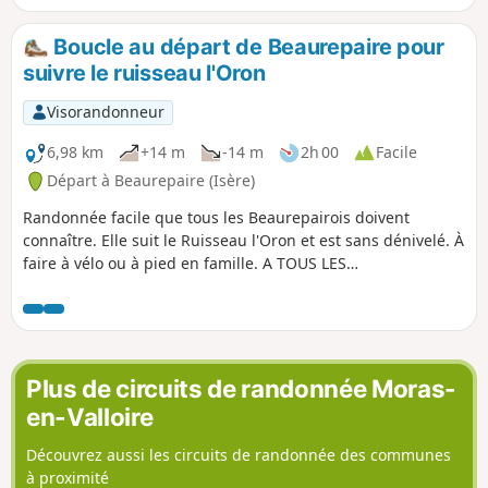
sur une petite route à travers champ,
pour terminer avec à nouveau une
Boucle au départ de Beaurepaire pour
traversée en forêt.
suivre le ruisseau l'Oron
Visorandonneur
6,98 km
+14 m
-14 m
2h 00
Facile
Départ à Beaurepaire (Isère)
Randonnée facile que tous les Beaurepairois doivent
connaître. Elle suit le Ruisseau l'Oron et est sans dénivelé. À
faire à vélo ou à pied en famille. A TOUS LES
RANDONNEURS (SES) QUI PARCOURENT MES RANDONNEES
vous pouvez mettre des photos en indiquant l'emplacement
sur le circuit.
Plus de circuits de randonnée Moras-
en-Valloire
Découvrez aussi les circuits de randonnée des communes
à proximité