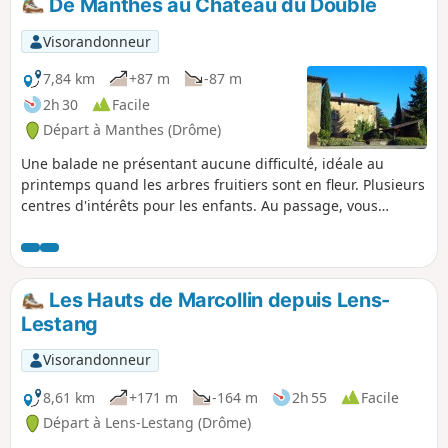
De Manthes au Château du Double
d'eau. Alors, ouvrez bien les yeux et,
soyez curieux car ce village a une
Visorandonneur
longue histoire comme beaucoup
d'autres. À tou(te)s les randonneur(se)s
7,84 km
+87 m
-87 m
qui parcourent mes randonnées vous
2h 30
Facile
pouvez mettre des photos en indiquant
Départ à Manthes (Drôme)
l'emplacement sur le circuit.
Une balade ne présentant aucune difficulté, idéale au
printemps quand les arbres fruitiers sont en fleur. Plusieurs
centres d'intérêts pour les enfants. Au passage, vous
pourrez voir le prieuré de Manthes, visiter un jardin
extraordinaire réalisé par un disciple du facteur Cheval,
faire le tour du Château du Double et chercher une énigme.
Les Hauts de Marcollin depuis Lens-
Lestang
Visorandonneur
8,61 km
+171 m
-164 m
2h 55
Facile
Départ à Lens-Lestang (Drôme)