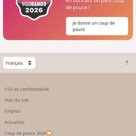
en donnant un petit coup
de pouce !
Je donne un coup de
pouce
C
R
h
e
o
t
i
o
s
CGU et confidentialité
u
i
r
s
Plan du site
e
s
n
e
Emplois
h
z
Actualités
a
u
u
n
Coup de pouce 2026
t