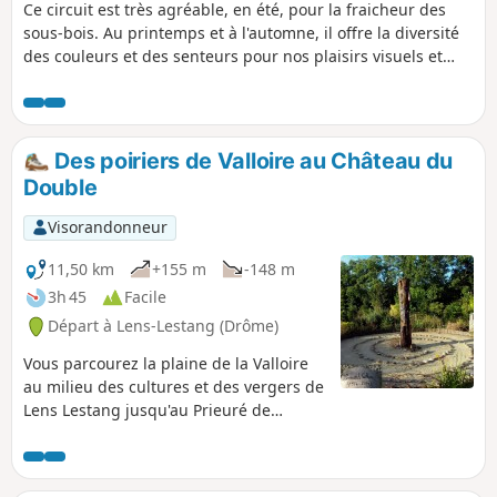
Ce circuit est très agréable, en été, pour la fraicheur des
sous-bois. Au printemps et à l'automne, il offre la diversité
des couleurs et des senteurs pour nos plaisirs visuels et
olfactifs. À plusieurs reprises, vous apprécierez la vue sur la
plaine de Beaurepaire. A TOUS LES RANDONNEURS (SES)
QUI PARCOURENT MES RANDONNEES vous pouvez mettre
des photos en indiquant l'emplacement sur le circuit.
Des poiriers de Valloire au Château du
Double
Visorandonneur
11,50 km
+155 m
-148 m
3h 45
Facile
Départ à Lens-Lestang (Drôme)
Vous parcourez la plaine de la Valloire
au milieu des cultures et des vergers de
Lens Lestang jusqu'au Prieuré de
Manthes. Des panneaux pédagogiques
vous informent sur les mûriers et les
poiriers. Ensuite vous montez jusqu'à la