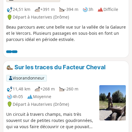
24,51 km
+391 m
-394 m
3h
Difficile
Départ à Hauterives (Drôme)
Beau parcours avec une belle vue sur la vallée de la Galaure
et le Vercors. Plusieurs passages en sous-bois en font un
parcours idéal en période estivale.
Sur les traces du Facteur Cheval
Visorandonneur
11,48 km
+268 m
-260 m
4h 05
Moyenne
Départ à Hauterives (Drôme)
Un circuit à travers champs, mais très
souvent sur de petites routes goudronnées,
qui va vous faire découvrir ce que pouvait