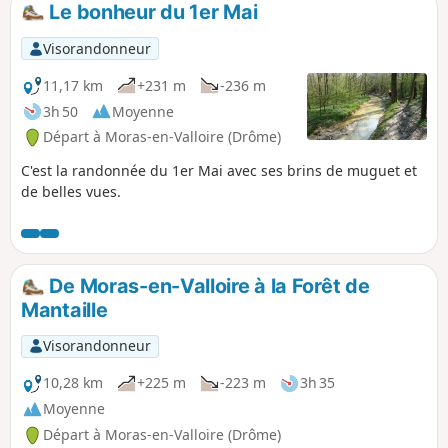
Le bonheur du 1er Mai
p
Visorandonneur
11,17 km
+231 m
-236 m
3h 50
Moyenne
Départ à Moras-en-Valloire (Drôme)
C'est la randonnée du 1er Mai avec ses brins de muguet et
de belles vues.
De Moras-en-Valloire à la Forêt de
Mantaille
Visorandonneur
10,28 km
+225 m
-223 m
3h 35
Moyenne
Départ à Moras-en-Valloire (Drôme)