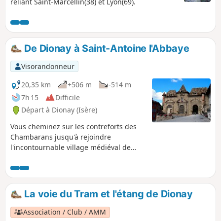
reliant Saint-Marcellin(38) et Lyon(69).
De Dionay à Saint-Antoine l'Abbaye
Visorandonneur
20,35 km
+506 m
-514 m
7h 15
Difficile
Départ à Dionay (Isère)
Vous cheminez sur les contreforts des
Chambarans jusqu'à rejoindre
l'incontournable village médiéval de
Saint-Antoine l'Abbaye avec sa célèbre
abbaye. Vous avez constamment de
belles vues sur la barrière
septentrionale du Vercors. La seule
La voie du Tram et l'étang de Dionay
difficulté est le kilométrage élevé.
Association / Club / AMM