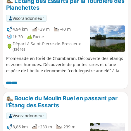
L'Etang des Essarts par la Tourbière des
Planchettes
Visorandonneur
4,94 km
+39 m
-40 m
1h 30
Facile
Départ à Saint-Pierre-de-Bressieux
(Isère)
Promenade en forêt de Chambaran. Découverte des étangs
et zones humides. Découverte de plantes rares et d'une
espèce de libellule dénommée "codulegastre annelé" à la
Tourbière des Planchettes.
Boucle du Moulin Ruel en passant par
l'Étang des Essarts
Visorandonneur
8,86 km
+239 m
-239 m