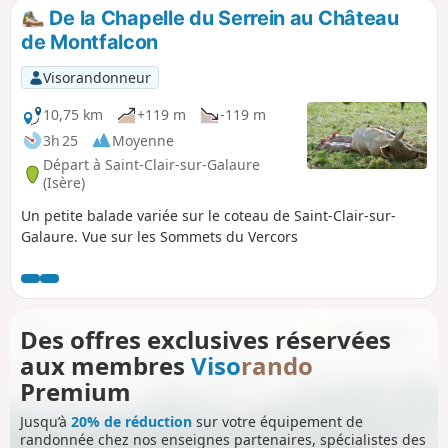
des passages différents.
De la Chapelle du Serrein au Château
de Montfalcon
Visorandonneur
10,75 km
+119 m
-119 m
3h 25
Moyenne
Départ à Saint-Clair-sur-Galaure
(Isère)
Un petite balade variée sur le coteau de Saint-Clair-sur-
Galaure. Vue sur les Sommets du Vercors
Des offres exclusives réservées
aux membres
Viso
rando
Premium
Jusqu’à
20% de réduction
sur votre équipement de
randonnée chez nos enseignes partenaires, spécialistes des