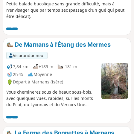
Petite balade bucolique sans grande difficulté, mais à
n'envisager que par temps sec (passage d'un gué qui peut
être délicat).
De Marnans à l'Étang des Mermes
Visorandonneur
7,84 km
+189 m
-181 m
2h 45
Moyenne
Départ à Marnans (Isère)
Vous cheminerez sous de beaux sous-bois,
avec quelques vues, rapides, sur les monts
du Pilat, du Lyonnais et du Vercors Une
balade assez courte mais qui, par moments,
ne cesse de monter et de descendre et
sollicite donc les jambes.
La Ferme des Bonnettes à Marnans