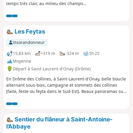
temps très clair, au milieu des champs,
sur la chaine des Alpes avec de temps
en temps la chance de voir le Mont
Blanc. Randonnée que l'on peut
raccourcir de 2 km ou rallonger de
Les Feytas
1,8 km : voir paragraphe pendant la
randonnée ou à proximité. A TOUS LES
Visorandonneur
RANDONNEURS (SES) QUI PARCOURENT
MES RANDONNEES vous pouvez mettre
15,83 km
+319 m
-324 m
5h 25
des photos en indiquant l'emplacement
Moyenne
sur le circuit.
Départ à Saint-Laurent-d'Onay (Drôme)
En Drôme des Collines, à Saint-Laurent-d'Onay, belle boucle
alternant sous-bois, campagne et sommets des collines
(faite, feste ou feyta dans le Sud-Est). Beaux panoramas sur
le Vercors.
Sentier du flâneur à Saint-Antoine-
l'Abbaye