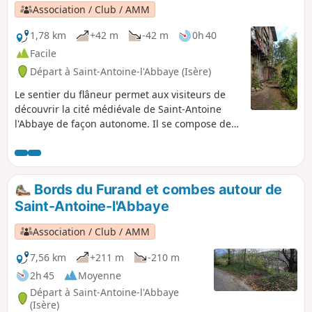
Association / Club / AMM
1,78 km
+42 m
-42 m
0h 40
Facile
Départ à Saint-Antoine-l'Abbaye (Isère)
Le sentier du flâneur permet aux visiteurs de
découvrir la cité médiévale de Saint-Antoine
l'Abbaye de façon autonome. Il se compose de
de deux parties : une partie dans les ruelles et
goulets du village de 45 min environ et un
parcours champêtre de 30 min. Un parcours
d'orientation suivant ce sentier existe et vous
Bords du Furand et combes autour de
pouvez trouver les brochures à l'office du
Saint-Antoine-l'Abbaye
tourisme ou à la mairie.
Association / Club / AMM
7,56 km
+211 m
-210 m
2h 45
Moyenne
Départ à Saint-Antoine-l'Abbaye
(Isère)