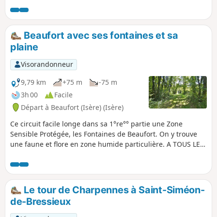
Beaufort avec ses fontaines et sa
plaine
Visorandonneur
9,79 km
+75 m
-75 m
3h 00
Facile
Départ à Beaufort (Isère) (Isère)
Ce circuit facile longe dans sa 1°re°° partie une Zone
Sensible Protégée, les Fontaines de Beaufort. On y trouve
une faune et flore en zone humide particulière. A TOUS LES
RANDONNEURS (SES) QUI PARCOURENT MES RANDONNEES
vous pouvez mettre des photos en indiquant l'emplacement
sur le circuit.
Le tour de Charpennes à Saint-Siméon-
de-Bressieux