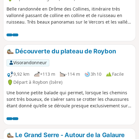
Belle randonnée en Drôme des Collines, itinéraire très
vallonné passant de colline en colline et de ruisseau en
ruisseau. Très beaux panoramas sur le Vercors et les vallées
environnantes.
Découverte du plateau de Roybon
Visorandonneur
9,92 km
+113 m
-114 m
3h 10
Facile
Départ à Roybon (Isère)
Une bonne petite balade qui permet, lorsque les chemins
sont très boueux, de s'aérer sans se crotter les chaussures
étant donné qu'elle se déroule presque exclusivement sur
des petites routes asphaltées. Aucune difficulté, le dénivelé
positif est très doux et progressif.
Le Grand Serre - Autour de la Galaure