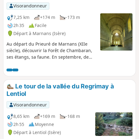
Visorandonneur
7,25 km
+174 m
-173 m
2h 35
Facile
Départ à Marnans (Isère)
Au départ du Prieuré de Marnans (XIIe
siècle), découvrir la Forêt de Chambaran,
ses étangs, sa faune. En septembre, de
nuit, entendre le brame du cerf.
Le tour de la vallée du Regrimay à
Lentiol
Visorandonneur
8,65 km
+169 m
-168 m
2h 55
Moyenne
Départ à Lentiol (Isère)