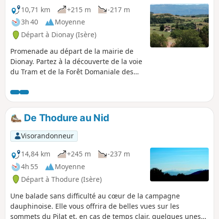
10,71 km
+215 m
-217 m
3h 40
Moyenne
Départ à Dionay (Isère)
Promenade au départ de la mairie de
Dionay. Partez à la découverte de la voie
du Tram et de la Forêt Domaniale des
Chambarans. La fin de l'itinéraire vous
offrira une vue dégagée sur le Vercors
et la Chartreuse.
De Thodure au Nid
Visorandonneur
14,84 km
+245 m
-237 m
4h 55
Moyenne
Départ à Thodure (Isère)
Une balade sans difficulté au cœur de la campagne
dauphinoise. Elle vous offrira de belles vues sur les
sommets du Pilat et, en cas de temps clair, quelques unes