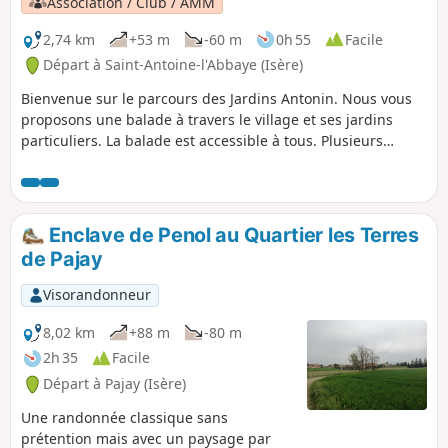
Association / Club / AMM
ville et des monuments si vous arrivez assez
tôt le matin.
2,74 km
+53 m
-60 m
0h 55
Facile
Départ à Saint-Antoine-l'Abbaye (Isère)
Bienvenue sur le parcours des Jardins Antonin. Nous vous
proposons une balade à travers le village et ses jardins
particuliers. La balade est accessible à tous. Plusieurs
passages étroits ne sont pas accessibles en poussettes.
veuillez respecter les lieux et ne pas empiéter dans les
jardins.
Enclave de Penol au Quartier les Terres
de Pajay
Visorandonneur
8,02 km
+88 m
-80 m
2h 35
Facile
Départ à Pajay (Isère)
Une randonnée classique sans
prétention mais avec un paysage par