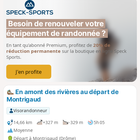
Besoin de renouveler votre 
équipement de randonnée ?
En tant qu’abonné Premium, profitez de
20% de
réduction permanente
sur la boutique en ligne Speck
Sports.
J'en profite
En amont des rivières au départ de
Montrigaud
Visorandonneur
14,66 km
+327 m
-329 m
5h 05
Moyenne
Départ à Montrigaud (Drôme)