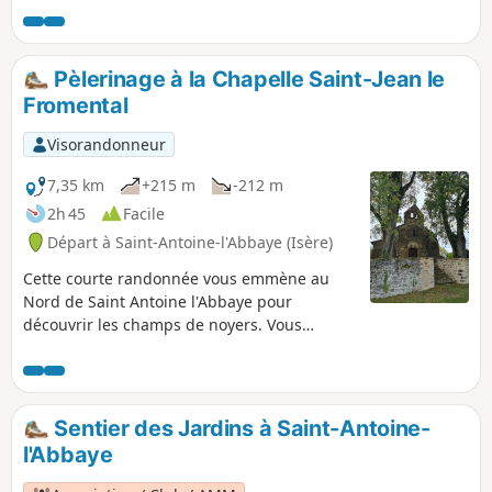
Vercors et Mézenc.
Pèlerinage à la Chapelle Saint-Jean le
Fromental
Visorandonneur
7,35 km
+215 m
-212 m
2h 45
Facile
Départ à Saint-Antoine-l'Abbaye (Isère)
Cette courte randonnée vous emmène au
Nord de Saint Antoine l'Abbaye pour
découvrir les champs de noyers. Vous
apercevrez les contreforts du Vercors. La
Chapelle Saint-Jean le Fromental est assez
grande et abrite un petit cimetière très
ancien. Le retour vous ramène droit sur
Sentier des Jardins à Saint-Antoine-
l'abbaye comme les pèlerins de l'époque "du
l'Abbaye
mal ardent". Vous pouvez effectuer dans la
même journée la randonnée, la visite de la