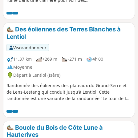
ruine dans une clairière pour voir des
Schtroumpfs ou à défaut, cerfs ou
chevreuils. Faire un tronçon du Chemin de
Compostelle en Chambaran. Attention, trace
GPS manuelle et ancienne, voir les avis
Des éoliennes des Terres Blanches à
Lentiol
Visorandonneur
11,37 km
+269 m
-271 m
4h 00
Moyenne
Départ à Lentiol (Isère)
Randonnée des éoliennes des plateaux du Grand-Serre et
de Lens-Lestang qui conduit jusqu'à Lentiol. Cette
randonnée est une variante de la randonnée "Le tour de la
vallée du Regrimay à Lentiol". Elle est un peu plus longue et
va en bordure du village de Marcollin.
Boucle du Bois de Côte Lune à
Hauterives