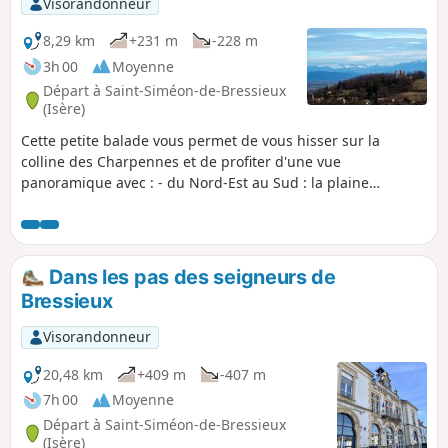
Visorandonneur
8,29 km
+231 m
-228 m
3h 00
Moyenne
Départ à Saint-Siméon-de-Bressieux
(Isère)
Cette petite balade vous permet de vous hisser sur la
colline des Charpennes et de profiter d'une vue
panoramique avec : - du Nord-Est au Sud : la plaine
glaciaire de la Bièvre, le mont du Chat, la Chartreuse,
quelques pointes de Vercors, - et plein Ouest, le Pilat et les
monts du Lyonnais. Par très beau temps, entre le Mont du
Chat et la Chartreuse, vous aurez la chance de distinguer la
Dans les pas des seigneurs de
cime du Mont Blanc. Sinon, vous vaquerez entre bocage et
Bressieux
forêt, le long de la moraine des Chambarans.
Visorandonneur
20,48 km
+409 m
-407 m
7h 00
Moyenne
Départ à Saint-Siméon-de-Bressieux
(Isère)