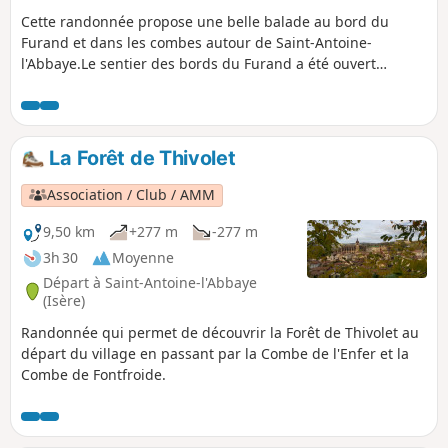
Cette randonnée propose une belle balade au bord du
Furand et dans les combes autour de Saint-Antoine-
l'Abbaye.Le sentier des bords du Furand a été ouvert
récemment par l'association des sentiers antonins qui ont
obtenu les autorisations nécessaires pour le passage dans
ces terrains privés. Merci pour votre respect des
lieux.Attention, en cas de pluie l'itinéraire peut s'avérer
La Forêt de Thivolet
glissant (voire inondé) dans la Combe de la Charrette
Association / Club / AMM
9,50 km
+277 m
-277 m
3h 30
Moyenne
Départ à Saint-Antoine-l'Abbaye
(Isère)
Randonnée qui permet de découvrir la Forêt de Thivolet au
départ du village en passant par la Combe de l'Enfer et la
Combe de Fontfroide.