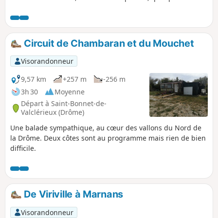
sur le sommet du Mont Blanc.
Circuit de Chambaran et du Mouchet
Visorandonneur
9,57 km
+257 m
-256 m
3h 30
Moyenne
Départ à Saint-Bonnet-de-
Valclérieux (Drôme)
Une balade sympathique, au cœur des vallons du Nord de
la Drôme. Deux côtes sont au programme mais rien de bien
difficile.
De Viriville à Marnans
Visorandonneur