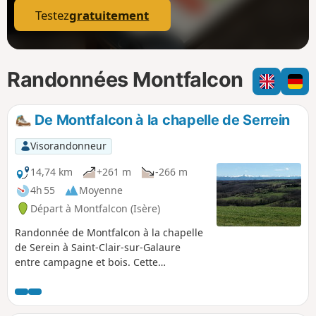
Testez
gratuitement
Randonnées Montfalcon
De Montfalcon à la chapelle de Serrein
Visorandonneur
14,74 km
+261 m
-266 m
4h 55
Moyenne
Départ à Montfalcon (Isère)
Randonnée de Montfalcon à la chapelle
de Serein à Saint-Clair-sur-Galaure
entre campagne et bois. Cette
randonnée est une variante plus longue
de la randonnée : De la Chapelle du
Serrein au Château de Montfalcon avec