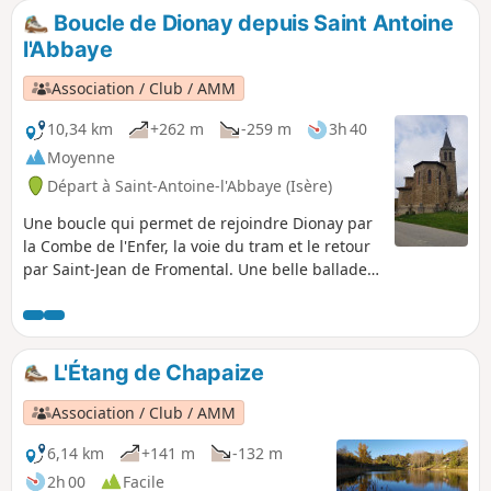
Boucle de Dionay depuis Saint Antoine
l'Abbaye
Association / Club / AMM
10,34 km
+262 m
-259 m
3h 40
Moyenne
Départ à Saint-Antoine-l'Abbaye (Isère)
Une boucle qui permet de rejoindre Dionay par
la Combe de l'Enfer, la voie du tram et le retour
par Saint-Jean de Fromental. Une belle ballade
en famille pour découvrir la nature et le
patrimoine.
L'Étang de Chapaize
Association / Club / AMM
6,14 km
+141 m
-132 m
2h 00
Facile