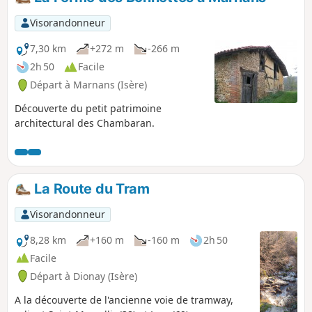
Visorandonneur
7,30 km
+272 m
-266 m
2h 50
Facile
Départ à Marnans (Isère)
Découverte du petit patrimoine
architectural des Chambaran.
La Route du Tram
Visorandonneur
8,28 km
+160 m
-160 m
2h 50
Facile
Départ à Dionay (Isère)
A la découverte de l'ancienne voie de tramway,