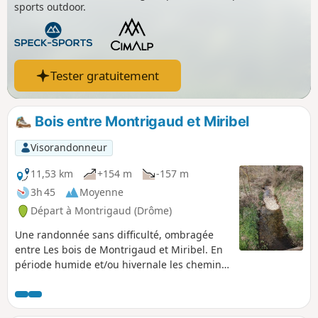
sports outdoor.
Tester gratuitement
Bois entre Montrigaud et Miribel
Visorandonneur
11,53 km
+154 m
-157 m
3h 45
Moyenne
Départ à Montrigaud (Drôme)
Une randonnée sans difficulté, ombragée
entre Les bois de Montrigaud et Miribel. En
période humide et/ou hivernale les chemins
peuvent être très boueux. Bonnes
chaussures alors indispensables.