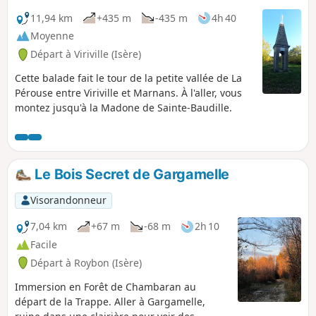
11,94 km
+435 m
-435 m
4h 40
Moyenne
Départ à Viriville (Isère)
Cette balade fait le tour de la petite vallée de La
Pérouse entre Viriville et Marnans. À l'aller, vous
montez jusqu'à la Madone de Sainte-Baudille.
Le Bois Secret de Gargamelle
Visorandonneur
7,04 km
+67 m
-68 m
2h 10
Facile
Départ à Roybon (Isère)
Immersion en Forêt de Chambaran au
départ de la Trappe. Aller à Gargamelle,