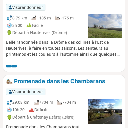
Visorandonneur
8,79 km
+185 m
-176 m
3h 00
Facile
Départ à Hauterives (Drôme)
Belle randonnée dans la Drôme des collines à l'Est de
Hauterives, à faire en toutes saisons. Les senteurs au
printemps et les couleurs à l'automne ainsi que quelques
belles vues vous feront apprécier cette randonnée. A TOUS
LES RANDONNEURS (SES) QUI PARCOURENT MES
RANDONNEES vous pouvez mettre des photos en indiquant
l'emplacement sur le circuit.
Promenade dans les Chambarans
Visorandonneur
29,08 km
+704 m
-704 m
10h 20
Difficile
Départ à Châtenay (Isère) (Isère)
Promenade dans les Chambarans (qui