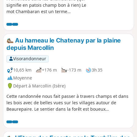
signifie en patois champ bon à rien) Le
mot Chambaran est un terme
générique, employé pour désigner une
vaste étendue de terrain inculte, dont la
surface ne présentait que des bois,
landes et bruyères. Sainte Beaudille.
Au hameau le Chatenay par la plaine
Marnans et son Eglise. Plateau des
depuis Marcollin
Chambarans, Roybon. Retour par les
bois de St Siméon.
Visorandonneur
10,65 km
+176 m
-173 m
3h 35
Moyenne
Départ à Marcollin (Isère)
Cette randonnée nous fait passer à travers champs et dans
les bois avec de belles vues sur les villages autour de
Beaurepaire. Le sentier dans la forêt est boueux
particulièrement après de grosses pluies. A TOUS LES
RANDONNEURS (SES) QUI PARCOURENT MES RANDONNEES
vous pouvez mettre des photos en indiquant l'emplacement
sur le circuit.