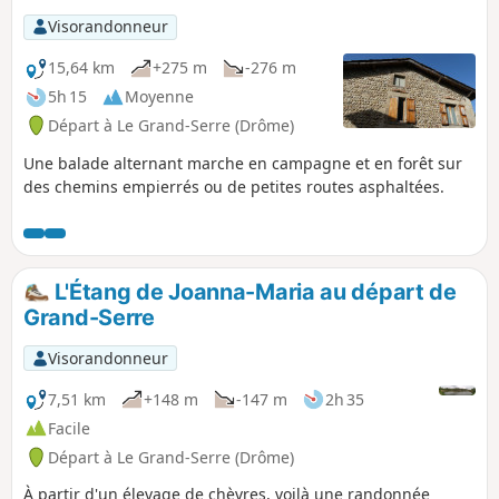
Visorandonneur
15,64 km
+275 m
-276 m
5h 15
Moyenne
Départ à Le Grand-Serre (Drôme)
Une balade alternant marche en campagne et en forêt sur
des chemins empierrés ou de petites routes asphaltées.
L'Étang de Joanna-Maria au départ de
Grand-Serre
Visorandonneur
7,51 km
+148 m
-147 m
2h 35
Facile
Départ à Le Grand-Serre (Drôme)
À partir d'un élevage de chèvres, voilà une randonnée