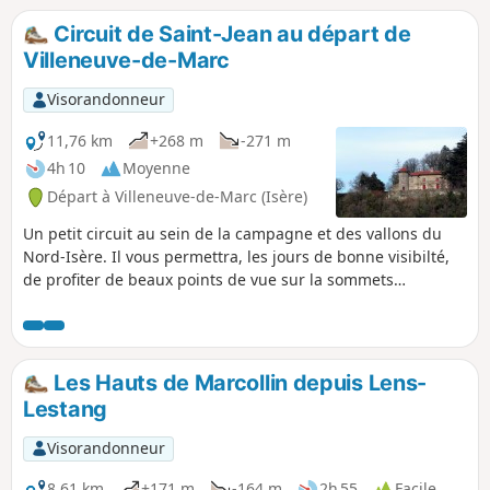
Circuit de Saint-Jean au départ de
Villeneuve-de-Marc
Visorandonneur
11,76 km
+268 m
-271 m
4h 10
Moyenne
Départ à Villeneuve-de-Marc (Isère)
Un petit circuit au sein de la campagne et des vallons du
Nord-Isère. Il vous permettra, les jours de bonne visibilté,
de profiter de beaux points de vue sur la sommets
environnants.
Les Hauts de Marcollin depuis Lens-
Lestang
Visorandonneur
8,61 km
+171 m
-164 m
2h 55
Facile