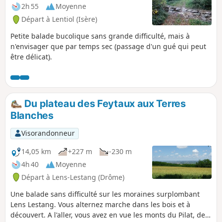
pouvez mettre des photos en indiquant
2h 55
Moyenne
l'emplacement sur le circuit.
Départ à Lentiol (Isère)
Petite balade bucolique sans grande difficulté, mais à
n'envisager que par temps sec (passage d'un gué qui peut
être délicat).
Du plateau des Feytaux aux Terres
Blanches
Visorandonneur
14,05 km
+227 m
-230 m
4h 40
Moyenne
Départ à Lens-Lestang (Drôme)
Une balade sans difficulté sur les moraines surplombant
Lens Lestang. Vous alternez marche dans les bois et à
découvert. A l'aller, vous avez en vue les monts du Pilat, de