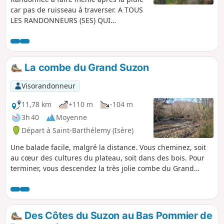
car pas de ruisseau à traverser. A TOUS
LES RANDONNEURS (SES) QUI
PARCOURENT MES RANDONNEES vous
pouvez mettre des photos en indiquant
l'emplacement sur le circuit.
La combe du Grand Suzon
Visorandonneur
11,78 km
+110 m
-104 m
3h 40
Moyenne
Départ à Saint-Barthélemy (Isère)
Une balade facile, malgré la distance. Vous cheminez, soit
au cœur des cultures du plateau, soit dans des bois. Pour
terminer, vous descendez la très jolie combe du Grand
Suzon. Le ruisseau est souvent à sec, mais... pas toujours !
Si le temps est clair, vous pouvez bénéficier de quelques
belles vues sur les sommets environnants.
Des Côtes du Suzon au Bas Pommier de