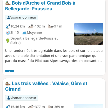
découvrir quelques curiosités historiques.
Bois d'Arche et Grand Bois à
Randonnée tout à fait possible en VTT
Bellegarde-Poussieu
Visorandonneur
10,24 km
+102 m
-97 m
3h 15
Moyenne
Départ à Bellegarde-Poussieu
(Isère)
Une randonnée très agréable dans les bois et sur le plateau
avec une table d'orientation et une vue panoramique qui
part du massif du Pilat aux Alpes savoyardes en passant par
le Vercors et la vallée du Rhône. Attention, comme presque
la moitié du circuit est sur un sentier dans les bois, il est
préférable de ne pas le faire par temps de pluie et même
quelques jours après.
Les trois vallées : Valaise, Gère et
Girand
Visorandonneur
15,46 km
+377 m
-369 m