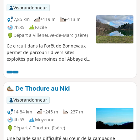
Visorandonneur
7,85 km
+119 m
-113 m
2h 35
Facile
Départ à Villeneuve-de-Marc (Isère)
Ce circuit dans la Forêt de Bonnevaux
permet de parcourir divers sites
exploités par les moines de l'Abbaye de
Bonnevaux, monastère cistercien
aujourd'hui disparu. Un balisage
spécifique mentionne, par une
numérotation, les sites décrits dans une
De Thodure au Nid
brochure.
Visorandonneur
14,84 km
+245 m
-237 m
4h 55
Moyenne
Départ à Thodure (Isère)
Une balade sans difficulté au cœur de la campagne