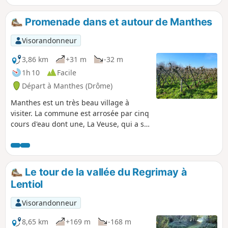
faire le tour du Château du Double et chercher une énigme.
Promenade dans et autour de Manthes
Visorandonneur
3,86 km
+31 m
-32 m
1h 10
Facile
Départ à Manthes (Drôme)
Manthes est un très beau village à
visiter. La commune est arrosée par cinq
cours d'eau dont une, La Veuse, qui a sa
source dans le village. Des étangs, une
pisciculture, une église et son prieuré
du XIe siècle qui abritait six moines, une
place centrale à côté de belles surfaces
Le tour de la vallée du Regrimay à
d'eau. Alors, ouvrez bien les yeux et,
Lentiol
soyez curieux car ce village a une
longue histoire comme beaucoup
Visorandonneur
d'autres. À tou(te)s les randonneur(se)s
qui parcourent mes randonnées vous
8,65 km
+169 m
-168 m