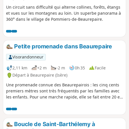
Un circuit sans difficulté qui alterne collines, forêts, étangs
et vues sur les montagnes au loin. Un superbe panorama à
360° dans le village de Pommiers-de-Beaurepaire.
Petite promenade dans Beaurepaire
Visorandonneur
2,11 km
+2 m
-2 m
0h 35
Facile
Départ à Beaurepaire (Isère)
Une promenade connue des Beaurepairois : les cinq cents
premiers mètres sont très fréquentés par les familles avec
les enfants. Pour une marche rapide, elle se fait entre 20 et
25 mn, en marche soutenue, et pour les promeneurs,
compter 30 à 40 mn.
Boucle de Saint-Barthélemy à