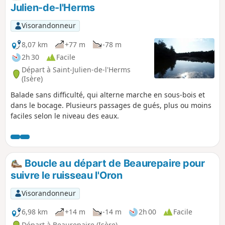
Julien-de-l'Herms
Visorandonneur
8,07 km
+77 m
-78 m
2h 30
Facile
Départ à Saint-Julien-de-l'Herms
(Isère)
Balade sans difficulté, qui alterne marche en sous-bois et
dans le bocage. Plusieurs passages de gués, plus ou moins
faciles selon le niveau des eaux.
Boucle au départ de Beaurepaire pour
suivre le ruisseau l'Oron
Visorandonneur
6,98 km
+14 m
-14 m
2h 00
Facile
Départ à Beaurepaire (Isère)