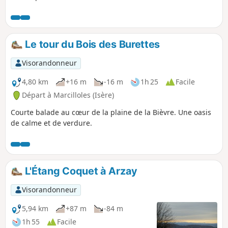
particulièrement après de grosses pluies. A TOUS LES
RANDONNEURS (SES) QUI PARCOURENT MES RANDONNEES
vous pouvez mettre des photos en indiquant l'emplacement
sur le circuit.
Le tour du Bois des Burettes
Visorandonneur
4,80 km
+16 m
-16 m
1h 25
Facile
Départ à Marcilloles (Isère)
Courte balade au cœur de la plaine de la Bièvre. Une oasis
de calme et de verdure.
L'Étang Coquet à Arzay
Visorandonneur
5,94 km
+87 m
-84 m
1h 55
Facile