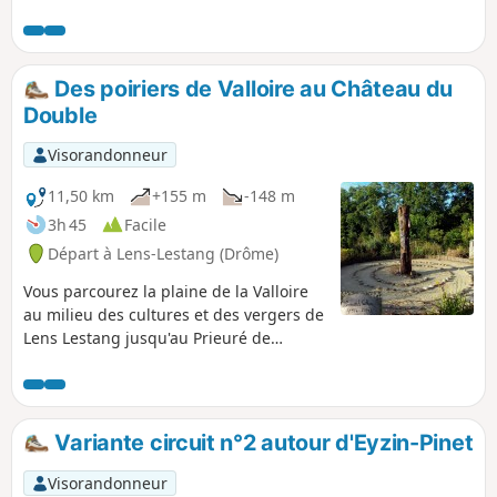
l'Ardèche et la plaine de Beaurepaire. Au retour, en vous
retournant, vous pouvez admirer les sommets du Vercors,
des Alpes, de la Chartreuse, le Mont Blanc (si le temps le
permet...)
Des poiriers de Valloire au Château du
Double
Visorandonneur
11,50 km
+155 m
-148 m
3h 45
Facile
Départ à Lens-Lestang (Drôme)
Vous parcourez la plaine de la Valloire
au milieu des cultures et des vergers de
Lens Lestang jusqu'au Prieuré de
Manthes. Des panneaux pédagogiques
vous informent sur les mûriers et les
poiriers. Ensuite vous montez jusqu'à la
Madone de Moras pour revenir par un
Variante circuit n°2 autour d'Eyzin-Pinet
chemin bien protégé du soleil, le long
de la moraine. Au passage vous pouvez
Visorandonneur