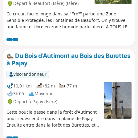
Départ à Beaufort (Isère) (Isère)
Ce circuit facile longe dans sa 1°re°° partie une Zone
Sensible Protégée, les Fontaines de Beaufort. On y trouve
une faune et flore en zone humide particulière. A TOUS LES
RANDONNEURS (SES) QUI PARCOURENT MES RANDONNEES
vous pouvez mettre des photos en indiquant l'emplacement
sur le circuit.
Du Bois d'Autimont au Bois des Burettes
à Pajay
Visorandonneur
10,01 km
+82 m
-77 m
3h 05
Moyenne
Départ à Pajay (Isère)
Cette boucle passe dans la forêt d'Autimont
pour redescendre dans la plaine de Pajay.
Ensuite entre dans la forêt des Burettes, et
revient dans Pajay. Particularité dans la
descente avant la plaine, une croix de 1840 à