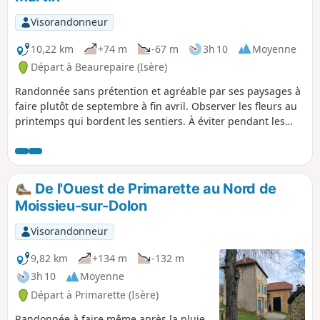
chapelle de la Salette, le monastère de
Surieu et la traversée de la ligne à
Visorandonneur
grande vitesse entre Paris, Lyon et
Marseille ponctuent le parcours.
10,22 km
+74 m
-67 m
3h 10
Moyenne
Départ à Beaurepaire (Isère)
Randonnée sans prétention et agréable par ses paysages à
faire plutôt de septembre à fin avril. Observer les fleurs au
printemps qui bordent les sentiers. À éviter pendant les
grosses chaleurs. À tous(tes) les randonneurs(ses) qui
parcourent mes randonnées, vous pouvez mettre des
photos en indiquant l'emplacement sur le circuit.
De l'Ouest de Primarette au Nord de
Moissieu-sur-Dolon
Visorandonneur
9,82 km
+134 m
-132 m
3h 10
Moyenne
Départ à Primarette (Isère)
Randonnée à faire même après la pluie