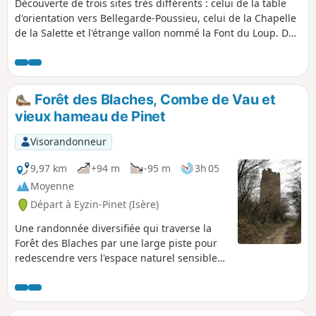
Découverte de trois sites très différents : celui de la table
d'orientation vers Bellegarde-Poussieu, celui de la Chapelle
de la Salette et l'étrange vallon nommé la Font du Loup. De
la table d'orientation, vous pourrez voir toute la chaîne des
Alpes et sous de grands arbres vous pourrez stationner et
utiliser des tables de pique-nique. De la chapelle, vous
pourrez voir la très agréable Combe Rival. La Font du Loup
Forêt des Blaches, Combe de Vau et
est un étrange vallon dans la forêt traversé par plusieurs
vieux hameau de Pinet
ruisseaux.
Visorandonneur
9,97 km
+94 m
-95 m
3h 05
Moyenne
Départ à Eyzin-Pinet (Isère)
Une randonnée diversifiée qui traverse la
Forêt des Blaches par une large piste pour
redescendre vers l'espace naturel sensible
de la Combe de Vau avec ses vallonnements
très esthétiques. Le retour se fait en passant
par l'ancien hameau de Pinet où l'on peut