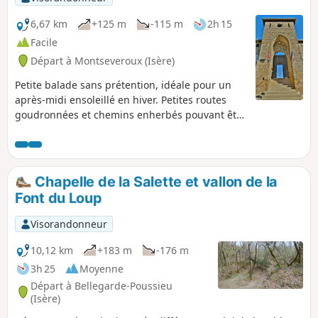
6,67 km
+125 m
-115 m
2h 15
Facile
Départ à Montseveroux (Isère)
Petite balade sans prétention, idéale pour un
après-midi ensoleillé en hiver. Petites routes
goudronnées et chemins enherbés pouvant être
très mouillés voir boueux. Large panorama à
360° avec vue sur le massif du Pilat.
Chapelle de la Salette et vallon de la
Font du Loup
Visorandonneur
10,12 km
+183 m
-176 m
3h 25
Moyenne
Départ à Bellegarde-Poussieu
(Isère)