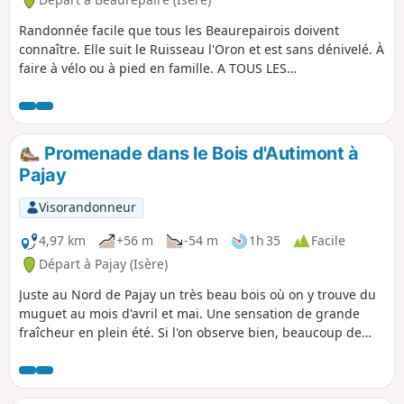
Randonnée facile que tous les Beaurepairois doivent
connaître. Elle suit le Ruisseau l'Oron et est sans dénivelé. À
faire à vélo ou à pied en famille. A TOUS LES
RANDONNEURS (SES) QUI PARCOURENT MES RANDONNEES
vous pouvez mettre des photos en indiquant l'emplacement
sur le circuit.
Promenade dans le Bois d'Autimont à
Pajay
Visorandonneur
4,97 km
+56 m
-54 m
1h 35
Facile
Départ à Pajay (Isère)
Juste au Nord de Pajay un très beau bois où on y trouve du
muguet au mois d'avril et mai. Une sensation de grande
fraîcheur en plein été. Si l'on observe bien, beaucoup de
fleurs différentes selon les saisons. Ouvrez grand les
narines pour les odeurs toujours différentes selon les
saisons. Appréciez la nature sauvage. À tous(tes) les