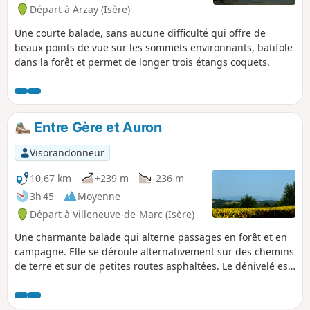
Départ à Arzay (Isère)
Une courte balade, sans aucune difficulté qui offre de
beaux points de vue sur les sommets environnants, batifole
dans la forêt et permet de longer trois étangs coquets.
Entre Gère et Auron
Visorandonneur
10,67 km
+239 m
-236 m
3h 45
Moyenne
Départ à Villeneuve-de-Marc (Isère)
Une charmante balade qui alterne passages en forêt et en
campagne. Elle se déroule alternativement sur des chemins
de terre et sur de petites routes asphaltées. Le dénivelé est
réparti en 3 phases distinctes et n'est donc pas trop ardu.