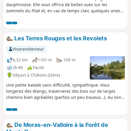
dauphinoise. Elle vous offrira de belles vues sur les
sommets du Pilat et, en cas de temps clair, quelques unes
sur le sommet du Mont Blanc.
Les Terres Rouges et les Revolets
Visorandonneur
8,32 km
+101 m
-109 m
2h 40
Facile
Départ à Châlons (Isère)
Une petite balade sans difficulté, sympathique. Vous
longerez des étangs, traverserez des bois sur de larges
chemins bien agréables (parfois un peu boueux...). Au loin,
vous apercevrez les sommets du Pilat. Merci à Marc pour
cette balade !
De Moras-en-Valloire à la Forêt de