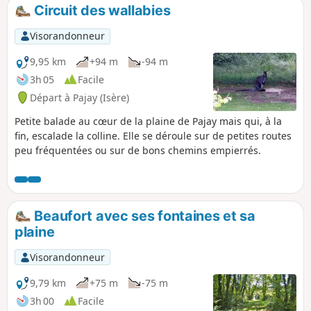
randonneurs(ses) qui parcourent mes randonnées vous
Circuit des wallabies
pouvez mettre des photos en indiquant l'emplacement sur
le circuit.
Visorandonneur
9,95 km
+94 m
-94 m
3h 05
Facile
Départ à Pajay (Isère)
Petite balade au cœur de la plaine de Pajay mais qui, à la
fin, escalade la colline. Elle se déroule sur de petites routes
peu fréquentées ou sur de bons chemins empierrés.
Beaufort avec ses fontaines et sa
plaine
Visorandonneur
9,79 km
+75 m
-75 m
3h 00
Facile