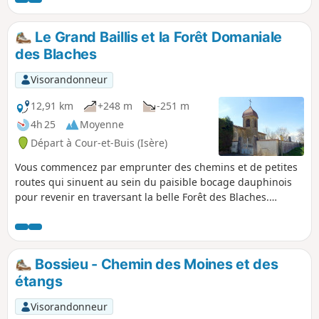
l'angle d'une maison au croisement de
Serclier. Belle vue sur le massif de la
Le Grand Baillis et la Forêt Domaniale
Chartreuse lors de la traversée de la plaine.
des Blaches
Randonnée agréable par sa variété de
paysages, forêt, étangs, etc. A TOUS LES
Visorandonneur
RANDONNEURS (SES) QUI PARCOURENT MES
RANDONNEES vous pouvez mettre des
12,91 km
+248 m
-251 m
photos en indiquant l'emplacement sur le
4h 25
Moyenne
circuit.
Départ à Cour-et-Buis (Isère)
Vous commencez par emprunter des chemins et de petites
routes qui sinuent au sein du paisible bocage dauphinois
pour revenir en traversant la belle Forêt des Blaches.
Aucune difficulté n'est à signaler le long de cette balade.
Bossieu - Chemin des Moines et des
étangs
Visorandonneur