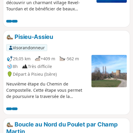
découvrir un charmant village Revel-
Tourdan et de bénéficier de beaux
panoramas.
Pisieu-Assieu
Visorandonneur
29,05 km
+409 m
-562 m
8h
Très difficile
Départ à Pisieu (Isère)
Neuvième étape du Chemin de
Compostelle. Cette étape vous permet
de poursuivre la traversée de la
campagne d’Isère. Entre petites routes
campagnardes et sentiers boisées, le
chemin offre de jolis paysages ouverts
avec le massif central et les Alpes en
Boucle au Nord du Poulet par Champ
arrière plan. Côté patrimoine, la
Martin