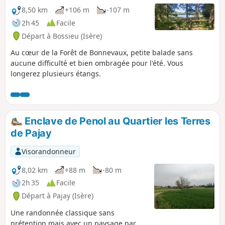
8,50 km
+106 m
-107 m
2h 45
Facile
Départ à Bossieu (Isère)
Au cœur de la Forêt de Bonnevaux, petite balade sans
aucune difficulté et bien ombragée pour l'été. Vous
longerez plusieurs étangs.
Enclave de Penol au Quartier les Terres
de Pajay
Visorandonneur
8,02 km
+88 m
-80 m
2h 35
Facile
Départ à Pajay (Isère)
Une randonnée classique sans
prétention mais avec un paysage par