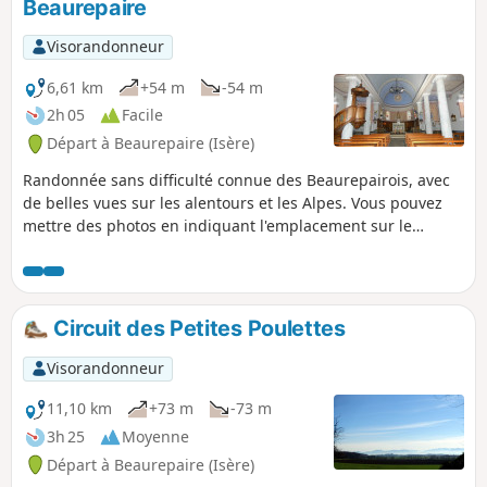
Beaurepaire
Visorandonneur
6,61 km
+54 m
-54 m
2h 05
Facile
Départ à Beaurepaire (Isère)
Randonnée sans difficulté connue des Beaurepairois, avec
de belles vues sur les alentours et les Alpes. Vous pouvez
mettre des photos en indiquant l'emplacement sur le
circuit.
Circuit des Petites Poulettes
Visorandonneur
11,10 km
+73 m
-73 m
3h 25
Moyenne
Départ à Beaurepaire (Isère)