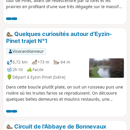
tour de Pinet, avant de redescendre par la forêt et les
prairies en profitant d'une vue très dégagée sur le massif
du Pilat, les monts du Lyonnais et le mont Verdun dans les
monts d'Or.
Quelques curiosités autour d'Eyzin-
Pinet trajet N°1
Visorandonneur
6,72 km
+73 m
-64 m
2h 10
Facile
Départ à Eyzin-Pinet (Isère)
Dans cette boucle plutôt plate, on suit un ruisseau puis une
rivière où les truites farios se reproduisent. On découvre
quelques belles demeures et moulins restaurés, une
source, un plan d'eau... Une randonnée facile, courte et
ludique, à faire par beau temps l'été lorsque La Gère est en
eau basse, à cause du passage à gué.
Circuit de l'Abbaye de Bonnevaux