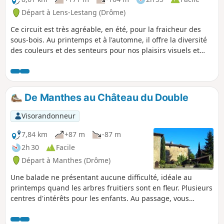
Départ à Lens-Lestang (Drôme)
Ce circuit est très agréable, en été, pour la fraicheur des
sous-bois. Au printemps et à l'automne, il offre la diversité
des couleurs et des senteurs pour nos plaisirs visuels et
olfactifs. À plusieurs reprises, vous apprécierez la vue sur la
plaine de Beaurepaire. A TOUS LES RANDONNEURS (SES)
QUI PARCOURENT MES RANDONNEES vous pouvez mettre
des photos en indiquant l'emplacement sur le circuit.
De Manthes au Château du Double
Visorandonneur
7,84 km
+87 m
-87 m
2h 30
Facile
Départ à Manthes (Drôme)
Une balade ne présentant aucune difficulté, idéale au
printemps quand les arbres fruitiers sont en fleur. Plusieurs
centres d'intérêts pour les enfants. Au passage, vous
pourrez voir le prieuré de Manthes, visiter un jardin
extraordinaire réalisé par un disciple du facteur Cheval,