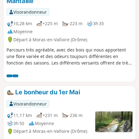
Mantaille
Visorandonneur
10,28 km
+225 m
-223 m
3h 35
Moyenne
Départ à Moras-en-Valloire (Drôme)
Parcours très agréable, avec des bois qui nous apportent
une flore variée et des odeurs toujours différentes en
fonction des saisons. Les différents versants offrent de très
belles vues. A TOUS LES RANDONNEURS (SES) QUI
PARCOURENT MES RANDONNEES vous pouvez mettre des
photos en indiquant l'emplacement sur le circuit.
Le bonheur du 1er Mai
Visorandonneur
11,17 km
+231 m
-236 m
3h 50
Moyenne
Départ à Moras-en-Valloire (Drôme)