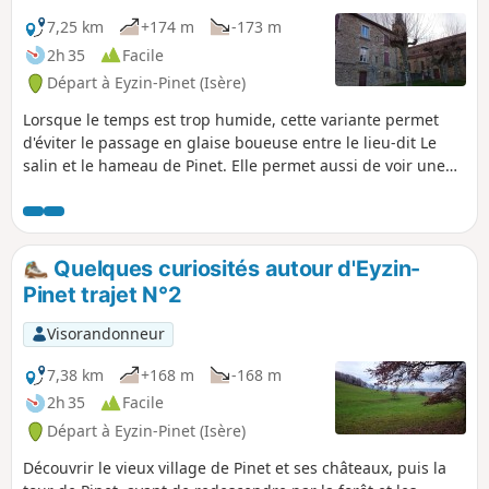
admirer le Château du Double.
7,25 km
+174 m
-173 m
2h 35
Facile
Départ à Eyzin-Pinet (Isère)
Lorsque le temps est trop humide, cette variante permet
d'éviter le passage en glaise boueuse entre le lieu-dit Le
salin et le hameau de Pinet. Elle permet aussi de voir une
partie du château de Montfort.
Quelques curiosités autour d'Eyzin-
Pinet trajet N°2
Visorandonneur
7,38 km
+168 m
-168 m
2h 35
Facile
Départ à Eyzin-Pinet (Isère)
Découvrir le vieux village de Pinet et ses châteaux, puis la