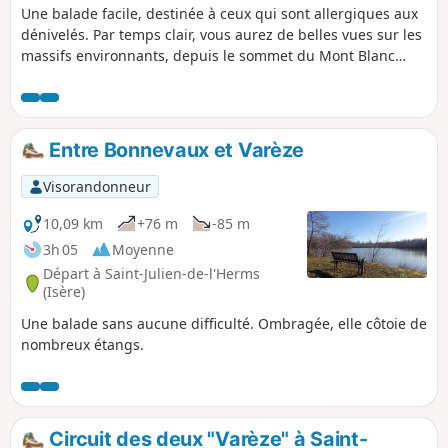
Une balade facile, destinée à ceux qui sont allergiques aux
dénivelés. Par temps clair, vous aurez de belles vues sur les
massifs environnants, depuis le sommet du Mont Blanc
jusqu'au Pilat, en passant par la Chartreuse, les Alpes et le
Vercors.
Entre Bonnevaux et Varèze
Visorandonneur
10,09 km
+76 m
-85 m
3h 05
Moyenne
Départ à Saint-Julien-de-l'Herms
(Isère)
Une balade sans aucune difficulté. Ombragée, elle côtoie de
nombreux étangs.
Circuit des deux "Varèze" à Saint-