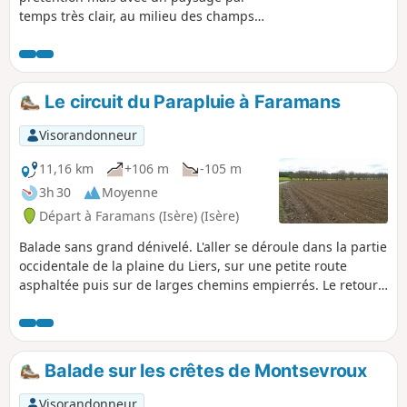
temps très clair, au milieu des champs,
sur la chaine des Alpes avec de temps
en temps la chance de voir le Mont
Blanc. Randonnée que l'on peut
raccourcir de 2 km ou rallonger de
Le circuit du Parapluie à Faramans
1,8 km : voir paragraphe pendant la
randonnée ou à proximité. A TOUS LES
Visorandonneur
RANDONNEURS (SES) QUI PARCOURENT
MES RANDONNEES vous pouvez mettre
11,16 km
+106 m
-105 m
des photos en indiquant l'emplacement
3h 30
Moyenne
sur le circuit.
Départ à Faramans (Isère) (Isère)
Balade sans grand dénivelé. L'aller se déroule dans la partie
occidentale de la plaine du Liers, sur une petite route
asphaltée puis sur de larges chemins empierrés. Le retour
suit la crête de la moraine boisée de Faramans.
Balade sur les crêtes de Montsevroux
Visorandonneur