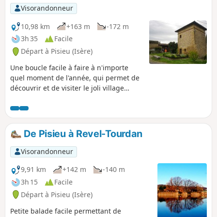
Visorandonneur
10,98 km
+163 m
-172 m
3h 35
Facile
Départ à Pisieu (Isère)
Une boucle facile à faire à n'importe
quel moment de l'année, qui permet de
découvrir et de visiter le joli village
dauphinois de Revel. Le chemin de crête
au départ, ainsi que la partie en plaine
en seconde partie de parcours
permettent de profiter de paysages qui
De Pisieu à Revel-Tourdan
vont des Alpes au Massif Central. A faire
les veilles de pluie afin d'avoir un ciel
Visorandonneur
clair, ce qui donne de superbes vues
très lointaines et très dégagées.
9,91 km
+142 m
-140 m
3h 15
Facile
Départ à Pisieu (Isère)
Petite balade facile permettant de