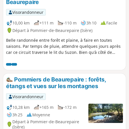
Beaurepaire
Visorandonneur
10,00 km
+111 m
-110 m
3h 10
Facile
Départ à Pommier-de-Beaurepaire (Isère)
Belle randonnée entre forêt et plaine, à faire en toutes
saisons. Par temps de pluie, attendre quelques jours après
car ce circuit traverse le lit du Suzon. Bien qu'à côté de
Saint-Barthélémy et Beaurepaire, une impression très
agréable d'être dans la nature loin de la civilisation pendant
la partie qui longe le Suzon. Randonnée de 10 km ou 8,2 km
voir informations pratiques. A TOUS LES RANDONNEURS
Pommiers de Beaurepaire : forêts,
(SES) QUI PARCOURENT MES RANDONNEES vous pouvez
étangs et vues sur les montagnes
mettre des photos en indiquant l'emplacement sur le
circuit.
Visorandonneur
10,28 km
+165 m
-172 m
3h 25
Moyenne
Départ à Pommier-de-Beaurepaire
(Isère)