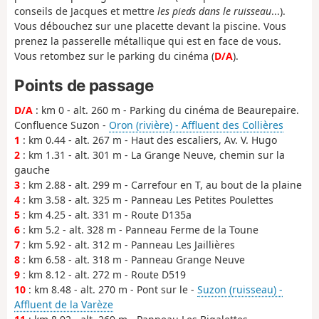
conseils de Jacques et mettre
les pieds dans le ruisseau
...).
Vous débouchez sur une placette devant la piscine. Vous
prenez la passerelle métallique qui est en face de vous.
Vous retombez sur le parking du cinéma (
D/A
).
Points de passage
D/A
: km 0 - alt. 260 m - Parking du cinéma de Beaurepaire.
Confluence Suzon -
Oron (rivière) - Affluent des Collières
1
: km 0.44 - alt. 267 m - Haut des escaliers, Av. V. Hugo
2
: km 1.31 - alt. 301 m - La Grange Neuve, chemin sur la
gauche
3
: km 2.88 - alt. 299 m - Carrefour en T, au bout de la plaine
4
: km 3.58 - alt. 325 m - Panneau Les Petites Poulettes
5
: km 4.25 - alt. 331 m - Route D135a
6
: km 5.2 - alt. 328 m - Panneau Ferme de la Toune
7
: km 5.92 - alt. 312 m - Panneau Les Jaillières
8
: km 6.58 - alt. 318 m - Panneau Grange Neuve
9
: km 8.12 - alt. 272 m - Route D519
10
: km 8.48 - alt. 270 m - Pont sur le -
Suzon (ruisseau) -
Affluent de la Varèze