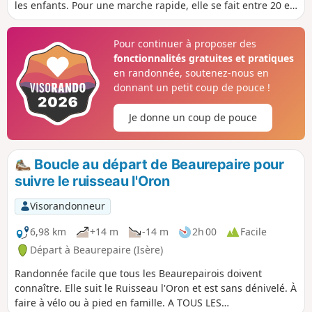
les enfants. Pour une marche rapide, elle se fait entre 20 et
25 mn, en marche soutenue, et pour les promeneurs,
compter 30 à 40 mn.
Pour continuer à proposer des
fonctionnalités gratuites et pratiques
en randonnée, soutenez-nous en
donnant un petit coup de pouce !
Je donne un coup de pouce
Boucle au départ de Beaurepaire pour
suivre le ruisseau l'Oron
Visorandonneur
6,98 km
+14 m
-14 m
2h 00
Facile
Départ à Beaurepaire (Isère)
Randonnée facile que tous les Beaurepairois doivent
connaître. Elle suit le Ruisseau l'Oron et est sans dénivelé. À
faire à vélo ou à pied en famille. A TOUS LES