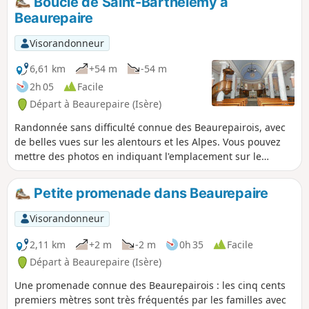
Boucle de Saint-Barthélemy à
Beaurepaire
Visorandonneur
6,61 km
+54 m
-54 m
2h 05
Facile
Départ à Beaurepaire (Isère)
Randonnée sans difficulté connue des Beaurepairois, avec
de belles vues sur les alentours et les Alpes. Vous pouvez
mettre des photos en indiquant l'emplacement sur le
circuit.
Petite promenade dans Beaurepaire
Visorandonneur
2,11 km
+2 m
-2 m
0h 35
Facile
Départ à Beaurepaire (Isère)
Une promenade connue des Beaurepairois : les cinq cents
premiers mètres sont très fréquentés par les familles avec