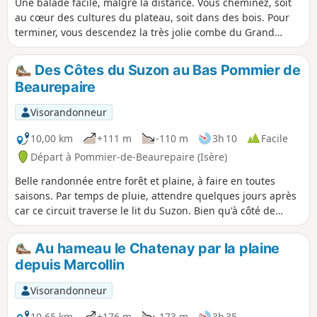
Une balade facile, malgré la distance. Vous cheminez, soit
au cœur des cultures du plateau, soit dans des bois. Pour
terminer, vous descendez la très jolie combe du Grand
Suzon. Le ruisseau est souvent à sec, mais... pas toujours !
Si le temps est clair, vous pouvez bénéficier de quelques
Des Côtes du Suzon au Bas Pommier de
belles vues sur les sommets environnants.
Beaurepaire
Visorandonneur
10,00 km
+111 m
-110 m
3h 10
Facile
Départ à Pommier-de-Beaurepaire (Isère)
Belle randonnée entre forêt et plaine, à faire en toutes
saisons. Par temps de pluie, attendre quelques jours après
car ce circuit traverse le lit du Suzon. Bien qu'à côté de
Saint-Barthélémy et Beaurepaire, une impression très
agréable d'être dans la nature loin de la civilisation pendant
Au hameau le Chatenay par la plaine
la partie qui longe le Suzon. Randonnée de 10 km ou 8,2 km
depuis Marcollin
voir informations pratiques. A TOUS LES RANDONNEURS
(SES) QUI PARCOURENT MES RANDONNEES vous pouvez
Visorandonneur
mettre des photos en indiquant l'emplacement sur le
circuit.
10,65 km
+176 m
-173 m
3h 35