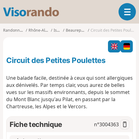
V
O
i
u
s
v
o
Randonnées
Rhône-Alpes
Isère
Beaurepaire
Circuit des Petites Poulettes
r
r
i
a
r
n
l
d
Circuit des Petites Poulettes
a
o
n
a
Une balade facile, destinée à ceux qui sont allergiques
v
aux dénivelés. Par temps clair, vous aurez de belles
i
vues sur les massifs environnants, depuis le sommet
g
du Mont Blanc jusqu'au Pilat, en passant par la
a
t
Chartreuse, les Alpes et le Vercors.
i
o
Fiche technique
n°
3004363
n