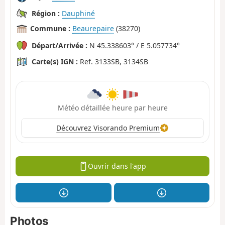
Région :
Dauphiné
Commune :
Beaurepaire
(38270)
Départ/Arrivée :
N 45.338603° / E 5.057734°
Carte(s) IGN :
Ref. 3133SB, 3134SB
Météo détaillée heure par heure
Découvrez Visorando Premium
Ouvrir dans l'app
Photos