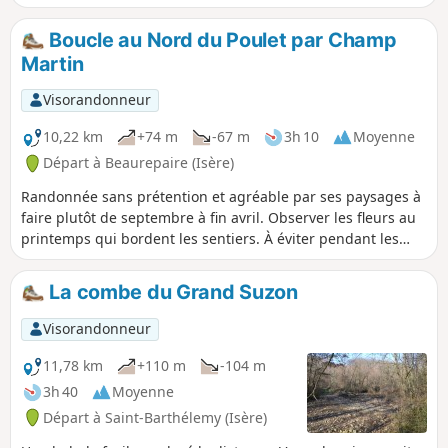
RANDONNEURS (SES) QUI PARCOURENT MES RANDONNEES
vous pouvez mettre des photos en indiquant l'emplacement
Boucle au Nord du Poulet par Champ
sur le circuit.
Martin
Visorandonneur
10,22 km
+74 m
-67 m
3h 10
Moyenne
Départ à Beaurepaire (Isère)
Randonnée sans prétention et agréable par ses paysages à
faire plutôt de septembre à fin avril. Observer les fleurs au
printemps qui bordent les sentiers. À éviter pendant les
grosses chaleurs. À tous(tes) les randonneurs(ses) qui
parcourent mes randonnées, vous pouvez mettre des
La combe du Grand Suzon
photos en indiquant l'emplacement sur le circuit.
Visorandonneur
11,78 km
+110 m
-104 m
3h 40
Moyenne
Départ à Saint-Barthélemy (Isère)