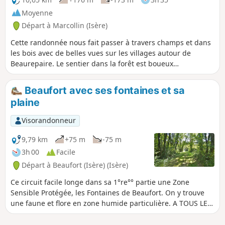
Moyenne
Départ à Marcollin (Isère)
Cette randonnée nous fait passer à travers champs et dans
les bois avec de belles vues sur les villages autour de
Beaurepaire. Le sentier dans la forêt est boueux
particulièrement après de grosses pluies. A TOUS LES
RANDONNEURS (SES) QUI PARCOURENT MES RANDONNEES
Beaufort avec ses fontaines et sa
vous pouvez mettre des photos en indiquant l'emplacement
plaine
sur le circuit.
Visorandonneur
9,79 km
+75 m
-75 m
3h 00
Facile
Départ à Beaufort (Isère) (Isère)
Ce circuit facile longe dans sa 1°re°° partie une Zone
Sensible Protégée, les Fontaines de Beaufort. On y trouve
une faune et flore en zone humide particulière. A TOUS LES
RANDONNEURS (SES) QUI PARCOURENT MES RANDONNEES
vous pouvez mettre des photos en indiquant l'emplacement