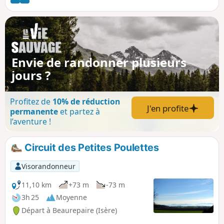
Envie de randonner plusieurs
jours ?
Profitez de
10% de réduction
J'en profite
permanente
et partez à
l’aventure !
Circuit des Petites Poulettes
Visorandonneur
11,10 km
+73 m
-73 m
3h 25
Moyenne
Départ à Beaurepaire (Isère)