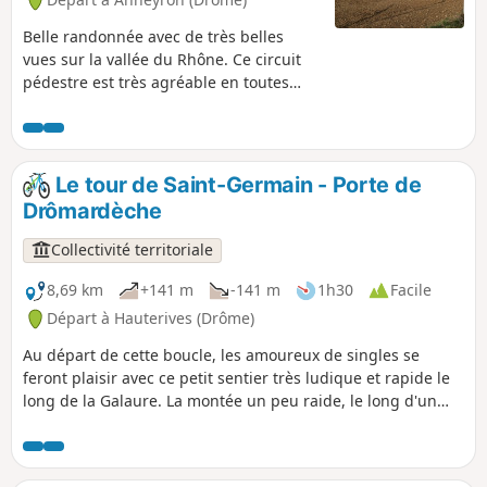
Belle randonnée avec de très belles
vues sur la vallée du Rhône. Ce circuit
pédestre est très agréable en toutes
saisons. C'est aussi à certains endroits
une opportunité pour les ramasseurs de
champignons. A TOUS LES
RANDONNEURS (SES) QUI PARCOURENT
Le tour de Saint-Germain - Porte de
MES RANDONNEES vous pouvez mettre
Drômardèche
des photos en indiquant l'emplacement
sur le circuit.
Collectivité territoriale
8,69 km
+141 m
-141 m
1h30
Facile
Départ à Hauterives (Drôme)
Au départ de cette boucle, les amoureux de singles se
feront plaisir avec ce petit sentier très ludique et rapide le
long de la Galaure. La montée un peu raide, le long d'un
champ, vous conduira au point culminant du parcours d'où
vous profiterez d'une superbe vue sur la vallée de la
Galaure. La descente sur Hauterives, dans les bois, vous