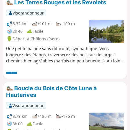
Les Terres Rouges et les Revolets
Visorandonneur
8,32 km
+101 m
-109 m
2h 40
Facile
Départ à Châlons (Isère)
Une petite balade sans difficulté, sympathique. Vous
longerez des étangs, traverserez des bois sur de larges
chemins bien agréables (parfois un peu boueux...). Au loin,
vous apercevrez les sommets du Pilat. Merci à Marc pour
cette balade !
Boucle du Bois de Côte Lune à
Hauterives
Visorandonneur
8,79 km
+185 m
-176 m
3h 00
Facile