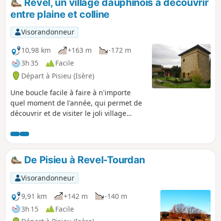
Revel, un village dauphinois à découvrir
entre plaine et colline
Visorandonneur
10,98 km
+163 m
-172 m
3h 35
Facile
Départ à Pisieu (Isère)
Une boucle facile à faire à n'importe
quel moment de l'année, qui permet de
découvrir et de visiter le joli village
dauphinois de Revel. Le chemin de crête
au départ, ainsi que la partie en plaine
en seconde partie de parcours
permettent de profiter de paysages qui
De Pisieu à Revel-Tourdan
vont des Alpes au Massif Central. A faire
les veilles de pluie afin d'avoir un ciel
Visorandonneur
clair, ce qui donne de superbes vues
très lointaines et très dégagées.
9,91 km
+142 m
-140 m
3h 15
Facile