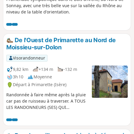
Sonnay, avec une très belle vue sur la vallée du Rhône au
niveau de la table d'orientation.
De l'Ouest de Primarette au Nord de
Moissieu-sur-Dolon
Visorandonneur
9,82 km
+134 m
-132 m
3h 10
Moyenne
Départ à Primarette (Isère)
Randonnée à faire même après la pluie
car pas de ruisseau à traverser. A TOUS
LES RANDONNEURS (SES) QUI
PARCOURENT MES RANDONNEES vous
pouvez mettre des photos en indiquant
l'emplacement sur le circuit.