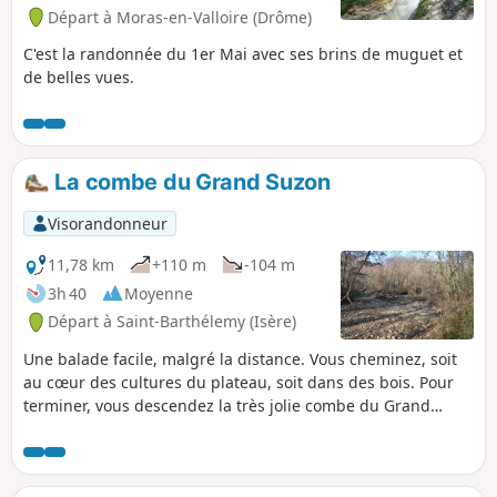
Départ à Moras-en-Valloire (Drôme)
C'est la randonnée du 1er Mai avec ses brins de muguet et
de belles vues.
La combe du Grand Suzon
Visorandonneur
11,78 km
+110 m
-104 m
3h 40
Moyenne
Départ à Saint-Barthélemy (Isère)
Une balade facile, malgré la distance. Vous cheminez, soit
au cœur des cultures du plateau, soit dans des bois. Pour
terminer, vous descendez la très jolie combe du Grand
Suzon. Le ruisseau est souvent à sec, mais... pas toujours !
Si le temps est clair, vous pouvez bénéficier de quelques
belles vues sur les sommets environnants.