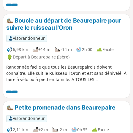
Alpes et sous de grands arbres vous pourrez stationner et
utiliser des tables de pique-nique. De la chapelle, vous
pourrez voir la très agréable Combe Rival. La Font du Loup
Boucle au départ de Beaurepaire pour
est un étrange vallon dans la forêt traversé par plusieurs
suivre le ruisseau l'Oron
ruisseaux.
Visorandonneur
6,98 km
+14 m
-14 m
2h 00
Facile
Départ à Beaurepaire (Isère)
Randonnée facile que tous les Beaurepairois doivent
connaître. Elle suit le Ruisseau l'Oron et est sans dénivelé. À
faire à vélo ou à pied en famille. A TOUS LES
RANDONNEURS (SES) QUI PARCOURENT MES RANDONNEES
vous pouvez mettre des photos en indiquant l'emplacement
sur le circuit.
Petite promenade dans Beaurepaire
Visorandonneur
2,11 km
+2 m
-2 m
0h 35
Facile