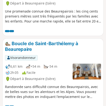
Départ à Beaurepaire (Isère)
Une promenade connue des Beaurepairois : les cinq cents
premiers mètres sont très fréquentés par les familles avec
les enfants. Pour une marche rapide, elle se fait entre 20 et
25 mn, en marche soutenue, et pour les promeneurs,
compter 30 à 40 mn.
Boucle de Saint-Barthélemy à
Beaurepaire
Visorandonneur
6,61 km
+54 m
-54 m
2h 05
Facile
Départ à Beaurepaire (Isère)
Randonnée sans difficulté connue des Beaurepairois, avec
de belles vues sur les alentours et les Alpes. Vous pouvez
mettre des photos en indiquant l'emplacement sur le
circuit.