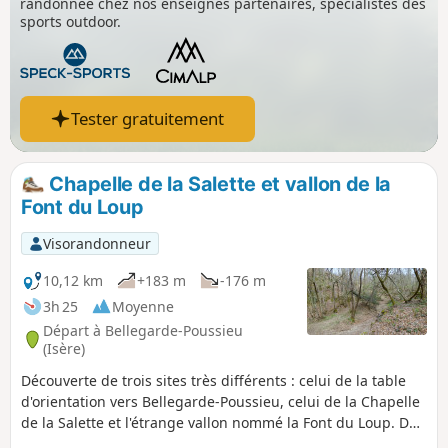
randonnée chez nos enseignes partenaires, spécialistes des
sports outdoor.
Tester gratuitement
Chapelle de la Salette et vallon de la
Font du Loup
Visorandonneur
10,12 km
+183 m
-176 m
3h 25
Moyenne
Départ à Bellegarde-Poussieu
(Isère)
Découverte de trois sites très différents : celui de la table
d'orientation vers Bellegarde-Poussieu, celui de la Chapelle
de la Salette et l'étrange vallon nommé la Font du Loup. De
la table d'orientation, vous pourrez voir toute la chaîne des