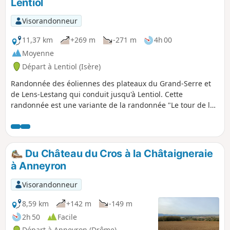
Lentiol
Visorandonneur
11,37 km
+269 m
-271 m
4h 00
Moyenne
Départ à Lentiol (Isère)
Randonnée des éoliennes des plateaux du Grand-Serre et
de Lens-Lestang qui conduit jusqu'à Lentiol. Cette
randonnée est une variante de la randonnée "Le tour de la
vallée du Regrimay à Lentiol". Elle est un peu plus longue et
va en bordure du village de Marcollin.
Du Château du Cros à la Châtaigneraie
à Anneyron
Visorandonneur
8,59 km
+142 m
-149 m
2h 50
Facile
Départ à Anneyron (Drôme)