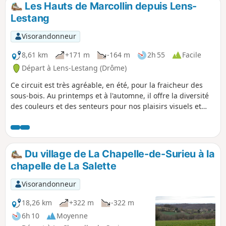
Les Hauts de Marcollin depuis Lens-
Lestang
Visorandonneur
8,61 km
+171 m
-164 m
2h 55
Facile
Départ à Lens-Lestang (Drôme)
Ce circuit est très agréable, en été, pour la fraicheur des
sous-bois. Au printemps et à l'automne, il offre la diversité
des couleurs et des senteurs pour nos plaisirs visuels et
olfactifs. À plusieurs reprises, vous apprécierez la vue sur la
plaine de Beaurepaire. A TOUS LES RANDONNEURS (SES)
QUI PARCOURENT MES RANDONNEES vous pouvez mettre
des photos en indiquant l'emplacement sur le circuit.
Du village de La Chapelle-de-Surieu à la
chapelle de La Salette
Visorandonneur
18,26 km
+322 m
-322 m
6h 10
Moyenne