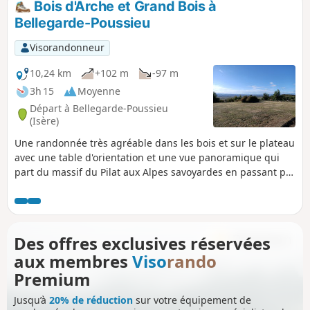
Bois d'Arche et Grand Bois à
Bellegarde-Poussieu
Visorandonneur
10,24 km
+102 m
-97 m
3h 15
Moyenne
Départ à Bellegarde-Poussieu
(Isère)
Une randonnée très agréable dans les bois et sur le plateau
avec une table d'orientation et une vue panoramique qui
part du massif du Pilat aux Alpes savoyardes en passant par
le Vercors et la vallée du Rhône. Attention, comme presque
la moitié du circuit est sur un sentier dans les bois, il est
préférable de ne pas le faire par temps de pluie et même
quelques jours après.
Des offres exclusives réservées
aux membres
Viso
rando
Premium
Jusqu’à
20% de réduction
sur votre équipement de