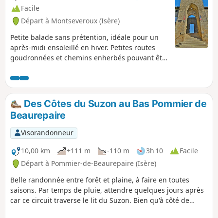
Facile
Départ à Montseveroux (Isère)
Petite balade sans prétention, idéale pour un
après-midi ensoleillé en hiver. Petites routes
goudronnées et chemins enherbés pouvant être
très mouillés voir boueux. Large panorama à
360° avec vue sur le massif du Pilat.
Des Côtes du Suzon au Bas Pommier de
Beaurepaire
Visorandonneur
10,00 km
+111 m
-110 m
3h 10
Facile
Départ à Pommier-de-Beaurepaire (Isère)
Belle randonnée entre forêt et plaine, à faire en toutes
saisons. Par temps de pluie, attendre quelques jours après
car ce circuit traverse le lit du Suzon. Bien qu'à côté de
Saint-Barthélémy et Beaurepaire, une impression très