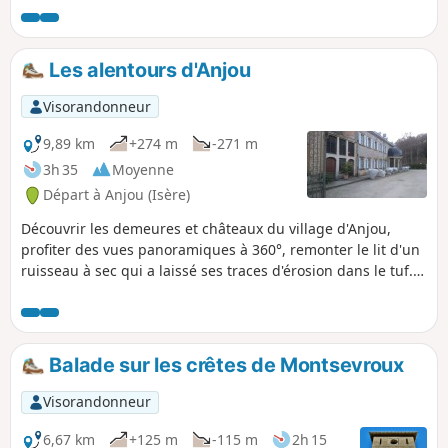
Les alentours d'Anjou
Visorandonneur
9,89 km
+274 m
-271 m
3h 35
Moyenne
Départ à Anjou (Isère)
Découvrir les demeures et châteaux du village d'Anjou,
profiter des vues panoramiques à 360°, remonter le lit d'un
ruisseau à sec qui a laissé ses traces d'érosion dans le tuf.
Retour par la forêt pour retrouver les vues dégagées des
crêtes avant de redescendre sur Anjou. Attention, cette
randonnée n'est pas possible lorsque des pluies très
intenses ont lieu, le lit du ruisseau qui est emprunté ne
Balade sur les crêtes de Montsevroux
serait plus à sec.
Visorandonneur
6,67 km
+125 m
-115 m
2h 15