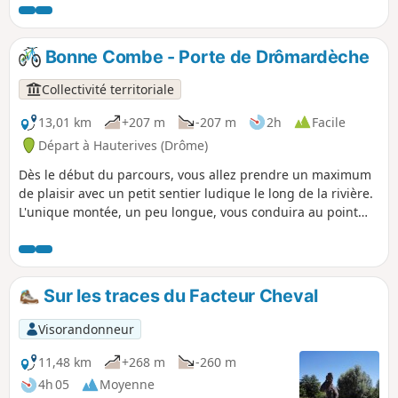
Bonne Combe - Porte de Drômardèche
Collectivité territoriale
13,01 km
+207 m
-207 m
2h
Facile
Départ à Hauterives (Drôme)
Dès le début du parcours, vous allez prendre un maximum
de plaisir avec un petit sentier ludique le long de la rivière.
L'unique montée, un peu longue, vous conduira au point
culminant de la boucle, vous offrant ainsi une belle vue sur
la vallée de Hauterives.
Sur les traces du Facteur Cheval
Visorandonneur
11,48 km
+268 m
-260 m
4h 05
Moyenne