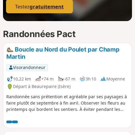
Testez
gratuitement
Randonnées Pact
Boucle au Nord du Poulet par Champ
Martin
Visorandonneur
10,22 km
+74 m
-67 m
3h 10
Moyenne
Départ à Beaurepaire (Isère)
Randonnée sans prétention et agréable par ses paysages à
faire plutôt de septembre à fin avril. Observer les fleurs au
printemps qui bordent les sentiers. À éviter pendant les
grosses chaleurs. À tous(tes) les randonneurs(ses) qui
parcourent mes randonnées, vous pouvez mettre des
photos en indiquant l'emplacement sur le circuit.