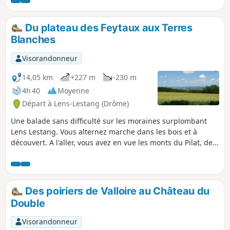
prés, des champs cultivés. Attention un passage à gué de la
Sanne, à éviter en période de crue.
Du plateau des Feytaux aux Terres
Blanches
Visorandonneur
14,05 km
+227 m
-230 m
4h 40
Moyenne
Départ à Lens-Lestang (Drôme)
Une balade sans difficulté sur les moraines surplombant
Lens Lestang. Vous alternez marche dans les bois et à
découvert. A l'aller, vous avez en vue les monts du Pilat, de
l'Ardèche et la plaine de Beaurepaire. Au retour, en vous
retournant, vous pouvez admirer les sommets du Vercors,
des Alpes, de la Chartreuse, le Mont Blanc (si le temps le
permet...)
Des poiriers de Valloire au Château du
Double
Visorandonneur