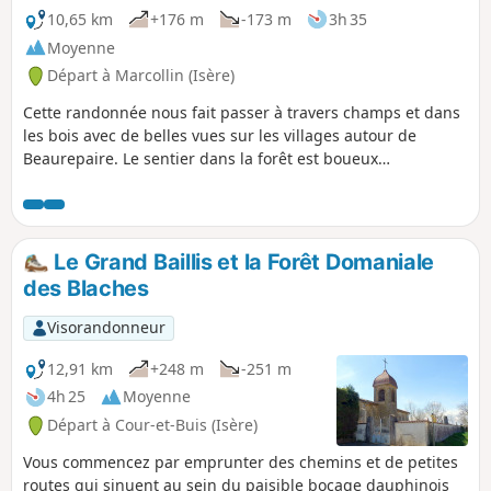
10,65 km
+176 m
-173 m
3h 35
Moyenne
Départ à Marcollin (Isère)
Cette randonnée nous fait passer à travers champs et dans
les bois avec de belles vues sur les villages autour de
Beaurepaire. Le sentier dans la forêt est boueux
particulièrement après de grosses pluies. A TOUS LES
RANDONNEURS (SES) QUI PARCOURENT MES RANDONNEES
vous pouvez mettre des photos en indiquant l'emplacement
sur le circuit.
Le Grand Baillis et la Forêt Domaniale
des Blaches
Visorandonneur
12,91 km
+248 m
-251 m
4h 25
Moyenne
Départ à Cour-et-Buis (Isère)
Vous commencez par emprunter des chemins et de petites
routes qui sinuent au sein du paisible bocage dauphinois