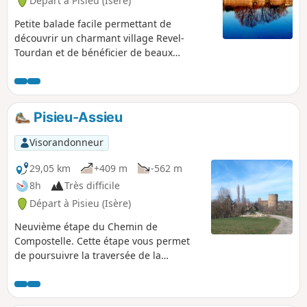
Départ à Pisieu (Isère)
Petite balade facile permettant de
découvrir un charmant village Revel-
Tourdan et de bénéficier de beaux
panoramas.
Pisieu-Assieu
Visorandonneur
29,05 km
+409 m
-562 m
8h
Très difficile
Départ à Pisieu (Isère)
Neuvième étape du Chemin de
Compostelle. Cette étape vous permet
de poursuivre la traversée de la
campagne d’Isère. Entre petites routes
campagnardes et sentiers boisées, le
chemin offre de jolis paysages ouverts