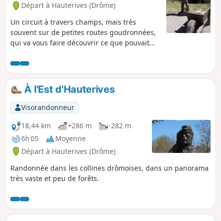
Départ à Hauterives (Drôme)
Un circuit à travers champs, mais très
souvent sur de petites routes goudronnées,
qui va vous faire découvrir ce que pouvait
être l'environnement du Facteur Cheval.
Peut-être même que certaines portions du
parcours faisaient partie de sa tournée !
À l'Est d'Hauterives
Visorandonneur
18,44 km
+286 m
-282 m
6h 05
Moyenne
Départ à Hauterives (Drôme)
Randonnée dans les collines drômoises, dans un panorama
très vaste et peu de forêts.