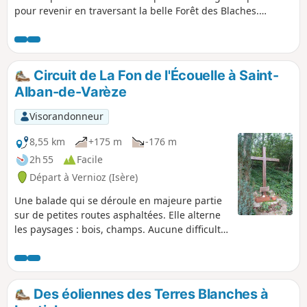
pour revenir en traversant la belle Forêt des Blaches.
Aucune difficulté n'est à signaler le long de cette balade.
Circuit de La Fon de l'Écouelle à Saint-
Alban-de-Varèze
Visorandonneur
8,55 km
+175 m
-176 m
2h 55
Facile
Départ à Vernioz (Isère)
Une balade qui se déroule en majeure partie
sur de petites routes asphaltées. Elle alterne
les paysages : bois, champs. Aucune difficulté
n'est à redouter hormis une bonne côte en
début de balade.
Des éoliennes des Terres Blanches à