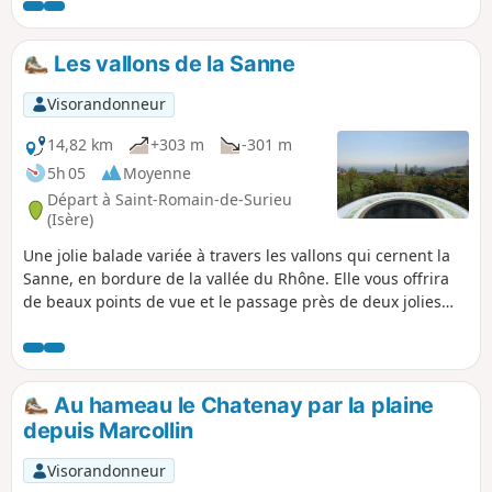
agréable d'être dans la nature loin de la civilisation pendant
la partie qui longe le Suzon. Randonnée de 10 km ou 8,2 km
voir informations pratiques. A TOUS LES RANDONNEURS
Les vallons de la Sanne
(SES) QUI PARCOURENT MES RANDONNEES vous pouvez
mettre des photos en indiquant l'emplacement sur le
Visorandonneur
circuit.
14,82 km
+303 m
-301 m
5h 05
Moyenne
Départ à Saint-Romain-de-Surieu
(Isère)
Une jolie balade variée à travers les vallons qui cernent la
Sanne, en bordure de la vallée du Rhône. Elle vous offrira
de beaux points de vue et le passage près de deux jolies
chapelles. Attention ! Cette balade est déconseillée les jours
de grosses pluies, car trois gués sont à franchir.
Au hameau le Chatenay par la plaine
depuis Marcollin
Visorandonneur