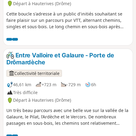
Départ à Hauterives (Drôme)
Cette boucle s'adresse à un public d'initiés souhaitant se
faire plaisir sur un parcours pur VTT, alternant chemins,
singles et sous-bois. Le long chemin en sous-bois après
Lens-Lestang est un vrai bonheur les jours d'été, pour
prendre un peu de fraîcheur. La descente sur Hauterives
ravira les amoureux de singles.
Entre Valloire et Galaure - Porte de
Drômardèche
Collectivité territoriale
46,61 km
+723 m
-729 m
6h
Très difficile
Départ à Hauterives (Drôme)
Un très beau parcours avec une belle vue sur la vallée de la
Galaure, le Pilat, l’Ardèche et le Vercors. De nombreux
passages en sous-bois, les chemins sont relativement
faciles techniquement.