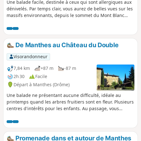
Une balade facile, destinée à ceux qui sont allergiques aux
dénivelés. Par temps clair, vous aurez de belles vues sur les
massifs environnants, depuis le sommet du Mont Blanc
jusqu'au Pilat, en passant par la Chartreuse, les Alpes et le
Vercors.
De Manthes au Château du Double
Visorandonneur
7,84 km
+87 m
-87 m
2h 30
Facile
Départ à Manthes (Drôme)
Une balade ne présentant aucune difficulté, idéale au
printemps quand les arbres fruitiers sont en fleur. Plusieurs
centres d'intérêts pour les enfants. Au passage, vous
pourrez voir le prieuré de Manthes, visiter un jardin
extraordinaire réalisé par un disciple du facteur Cheval,
faire le tour du Château du Double et chercher une énigme.
Promenade dans et autour de Manthes