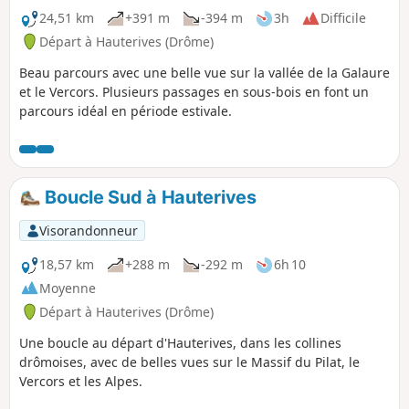
24,51 km
+391 m
-394 m
3h
Difficile
Départ à Hauterives (Drôme)
Beau parcours avec une belle vue sur la vallée de la Galaure
et le Vercors. Plusieurs passages en sous-bois en font un
parcours idéal en période estivale.
Boucle Sud à Hauterives
Visorandonneur
18,57 km
+288 m
-292 m
6h 10
Moyenne
Départ à Hauterives (Drôme)
Une boucle au départ d'Hauterives, dans les collines
drômoises, avec de belles vues sur le Massif du Pilat, le
Vercors et les Alpes.