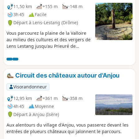
11,50 km
+155 m
-148 m
3h 45
Facile
Départ à Lens-Lestang (Drôme)
Vous parcourez la plaine de la Valloire
au milieu des cultures et des vergers de
Lens Lestang jusqu'au Prieuré de
Manthes. Des panneaux pédagogiques
vous informent sur les mûriers et les
poiriers. Ensuite vous montez jusqu'à la
Madone de Moras pour revenir par un
Circuit des châteaux autour d'Anjou
chemin bien protégé du soleil, le long
de la moraine. Au passage vous pouvez
Visorandonneur
admirer le Château du Double.
12,95 km
+361 m
-358 m
4h 45
Moyenne
Départ à Anjou (Isère)
Aux alentours du village d'Anjou, vous passerez devant les
entrées de plueurs châteaux qui jalonnent le parcours.