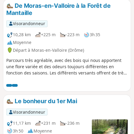
avec le massif central et les Alpes en
De Moras-en-Valloire à la Forêt de
arrière plan. Côté patrimoine, la
Mantaille
chapelle de la Salette, le monastère de
Surieu et la traversée de la ligne à
Visorandonneur
grande vitesse entre Paris, Lyon et
Marseille ponctuent le parcours.
10,28 km
+225 m
-223 m
3h 35
Moyenne
Départ à Moras-en-Valloire (Drôme)
Parcours très agréable, avec des bois qui nous apportent
une flore variée et des odeurs toujours différentes en
fonction des saisons. Les différents versants offrent de très
belles vues. A TOUS LES RANDONNEURS (SES) QUI
PARCOURENT MES RANDONNEES vous pouvez mettre des
photos en indiquant l'emplacement sur le circuit.
Le bonheur du 1er Mai
Visorandonneur
11,17 km
+231 m
-236 m
3h 50
Moyenne