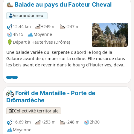
donnera des frissons !
Balade au pays du Facteur Cheval
Visorandonneur
12,44 km
+249 m
-247 m
4h 15
Moyenne
Départ à Hauterives (Drôme)
Une balade variée qui serpente d'abord le long de la
Galaure avant de grimper sur la colline. Elle musarde dans
les bois avant de revenir dans le bourg d'Hauterives, devant
le palais idéal. Lire les informations pratiques avant de
partir. Il y a un gué à traverser Si vous le souhaitez, vous
pouvez raccourcir le circuit et ne faire qu'une boucle de
7km.
Forêt de Mantaille - Porte de
Drômardèche
Collectivité territoriale
16,69 km
+253 m
-248 m
2h30
Moyenne