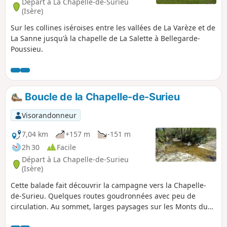
Départ à La Chapelle-de-Surieu
(Isère)
Sur les collines iséroises entre les vallées de La Varèze et de
La Sanne jusqu'à la chapelle de La Salette à Bellegarde-
Poussieu.
Boucle de la Chapelle-de-Surieu
Visorandonneur
7,04 km
+157 m
-151 m
2h 30
Facile
Départ à La Chapelle-de-Surieu
(Isère)
Cette balade fait découvrir la campagne vers la Chapelle-
de-Surieu. Quelques routes goudronnées avec peu de
circulation. Au sommet, larges paysages sur les Monts du
Pilat d'un côté et sur la chaîne du Vercors de l'autre. Des