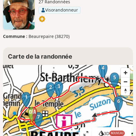
27 Randonnées
Visorandonneur
Commune :
Beaurepaire (38270)
Carte de la randonnée
4
5
3
2
1
6
7
3D
NOUVEAU