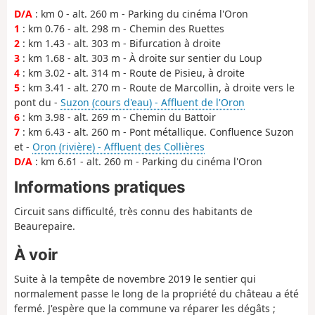
D/A
: km 0 - alt. 260 m - Parking du cinéma l'Oron
1
: km 0.76 - alt. 298 m - Chemin des Ruettes
2
: km 1.43 - alt. 303 m - Bifurcation à droite
3
: km 1.68 - alt. 303 m - À droite sur sentier du Loup
4
: km 3.02 - alt. 314 m - Route de Pisieu, à droite
5
: km 3.41 - alt. 270 m - Route de Marcollin, à droite vers le
pont du -
Suzon (cours d'eau) - Affluent de l'Oron
6
: km 3.98 - alt. 269 m - Chemin du Battoir
7
: km 6.43 - alt. 260 m - Pont métallique. Confluence Suzon
et -
Oron (rivière) - Affluent des Collières
D/A
: km 6.61 - alt. 260 m - Parking du cinéma l'Oron
Informations pratiques
Circuit sans difficulté, très connu des habitants de
Beaurepaire.
À voir
Suite à la tempête de novembre 2019 le sentier qui
normalement passe le long de la propriété du château a été
fermé. J'espère que la commune va réparer les dégâts ;