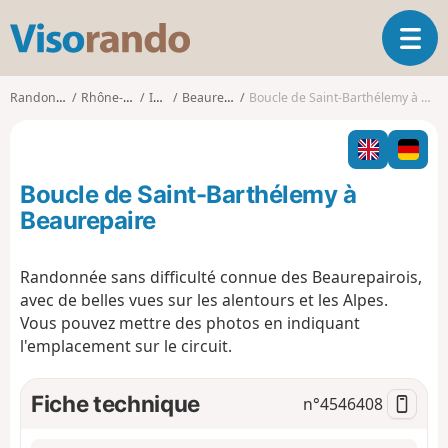
V
O
i
u
s
v
o
Randonnées
Rhône-Alpes
Isère
Beaurepaire
Boucle de Saint-Barthélemy à Beaurepaire
r
r
i
a
r
n
l
d
Boucle de Saint-Barthélemy à
a
o
n
Beaurepaire
a
v
Randonnée sans difficulté connue des Beaurepairois,
i
avec de belles vues sur les alentours et les Alpes.
g
a
Vous pouvez mettre des photos en indiquant
t
l'emplacement sur le circuit.
i
o
Fiche technique
n°
4546408
n