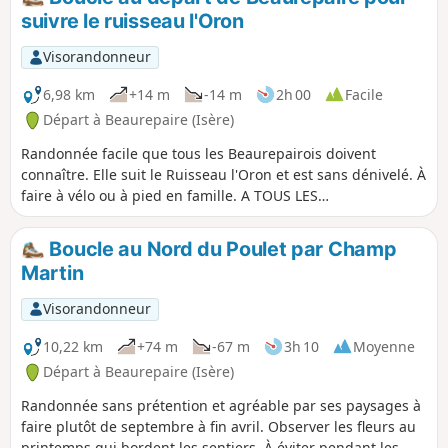
suivre le ruisseau l'Oron
Visorandonneur
6,98 km
+14 m
-14 m
2h 00
Facile
Départ à Beaurepaire (Isère)
Randonnée facile que tous les Beaurepairois doivent
connaître. Elle suit le Ruisseau l'Oron et est sans dénivelé. À
faire à vélo ou à pied en famille. A TOUS LES
RANDONNEURS (SES) QUI PARCOURENT MES RANDONNEES
vous pouvez mettre des photos en indiquant l'emplacement
Boucle au Nord du Poulet par Champ
sur le circuit.
Martin
Visorandonneur
10,22 km
+74 m
-67 m
3h 10
Moyenne
Départ à Beaurepaire (Isère)
Randonnée sans prétention et agréable par ses paysages à
faire plutôt de septembre à fin avril. Observer les fleurs au
printemps qui bordent les sentiers. À éviter pendant les