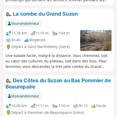
grosses chaleurs. À tous(tes) les randonneurs(ses) qui
parcourent mes randonnées, vous pouvez mettre des
La combe du Grand Suzon
photos en indiquant l'emplacement sur le circuit.
Visorandonneur
11,78 km
+110 m
-104 m
3h 40
Moyenne
Départ à Saint-Barthélemy (Isère)
Une balade facile, malgré la distance. Vous cheminez, soit
au cœur des cultures du plateau, soit dans des bois. Pour
terminer, vous descendez la très jolie combe du Grand
Suzon. Le ruisseau est souvent à sec, mais... pas toujours !
Si le temps est clair, vous pouvez bénéficier de quelques
Des Côtes du Suzon au Bas Pommier de
belles vues sur les sommets environnants.
Beaurepaire
Visorandonneur
10,00 km
+111 m
-110 m
3h 10
Facile
Départ à Pommier-de-Beaurepaire (Isère)