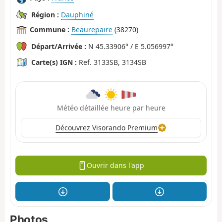
Région :
Dauphiné
Commune :
Beaurepaire
(38270)
Départ/Arrivée :
N 45.33906° / E 5.056997°
Carte(s) IGN :
Ref. 3133SB, 3134SB
Météo détaillée heure par heure
Découvrez Visorando Premium
Ouvrir dans l'app
Photos