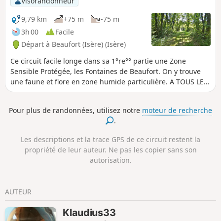
Visorandonneur
9,79 km
+75 m
-75 m
3h 00
Facile
Départ à Beaufort (Isère) (Isère)
Ce circuit facile longe dans sa 1°re°° partie une Zone
Sensible Protégée, les Fontaines de Beaufort. On y trouve
une faune et flore en zone humide particulière. A TOUS LES
RANDONNEURS (SES) QUI PARCOURENT MES RANDONNEES
vous pouvez mettre des photos en indiquant l'emplacement
Pour plus de randonnées, utilisez notre
moteur de recherche
sur le circuit.
.
Les descriptions et la trace GPS de ce circuit restent la
propriété de leur auteur. Ne pas les copier sans son
autorisation.
AUTEUR
Klaudius33