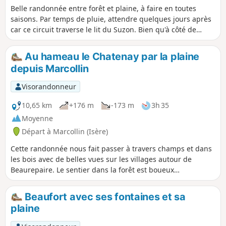
Belle randonnée entre forêt et plaine, à faire en toutes
saisons. Par temps de pluie, attendre quelques jours après
car ce circuit traverse le lit du Suzon. Bien qu'à côté de
Saint-Barthélémy et Beaurepaire, une impression très
agréable d'être dans la nature loin de la civilisation pendant
Au hameau le Chatenay par la plaine
la partie qui longe le Suzon. Randonnée de 10 km ou 8,2 km
depuis Marcollin
voir informations pratiques. A TOUS LES RANDONNEURS
(SES) QUI PARCOURENT MES RANDONNEES vous pouvez
Visorandonneur
mettre des photos en indiquant l'emplacement sur le
circuit.
10,65 km
+176 m
-173 m
3h 35
Moyenne
Départ à Marcollin (Isère)
Cette randonnée nous fait passer à travers champs et dans
les bois avec de belles vues sur les villages autour de
Beaurepaire. Le sentier dans la forêt est boueux
particulièrement après de grosses pluies. A TOUS LES
RANDONNEURS (SES) QUI PARCOURENT MES RANDONNEES
Beaufort avec ses fontaines et sa
vous pouvez mettre des photos en indiquant l'emplacement
plaine
sur le circuit.