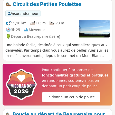
compter 30 à 40 mn.
Circuit des Petites Poulettes
Visorandonneur
11,10 km
+73 m
-73 m
3h 25
Moyenne
Départ à Beaurepaire (Isère)
Une balade facile, destinée à ceux qui sont allergiques aux
dénivelés. Par temps clair, vous aurez de belles vues sur les
massifs environnants, depuis le sommet du Mont Blanc
jusqu'au Pilat, en passant par la Chartreuse, les Alpes et le
Vercors.
Pour continuer à proposer des
fonctionnalités gratuites et pratiques
en randonnée, soutenez-nous en
donnant un petit coup de pouce !
Je donne un coup de pouce
Boucle au départ de Beaurepaire pour