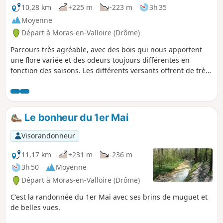
10,28 km
+225 m
-223 m
3h 35
Moyenne
Départ à Moras-en-Valloire (Drôme)
Parcours très agréable, avec des bois qui nous apportent
une flore variée et des odeurs toujours différentes en
fonction des saisons. Les différents versants offrent de très
belles vues. A TOUS LES RANDONNEURS (SES) QUI
PARCOURENT MES RANDONNEES vous pouvez mettre des
photos en indiquant l'emplacement sur le circuit.
Le bonheur du 1er Mai
Visorandonneur
11,17 km
+231 m
-236 m
3h 50
Moyenne
Départ à Moras-en-Valloire (Drôme)
C'est la randonnée du 1er Mai avec ses brins de muguet et
de belles vues.