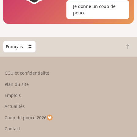
Je donne un coup de
pouce
C
R
h
e
o
t
i
o
s
CGU et confidentialité
u
i
r
s
Plan du site
e
s
n
e
Emplois
h
z
Actualités
a
u
u
n
Coup de pouce 2026
t
p
a
Contact
y