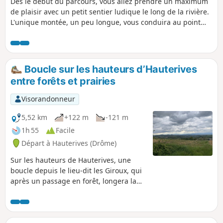
Dès le début du parcours, vous allez prendre un maximum
de plaisir avec un petit sentier ludique le long de la rivière.
L'unique montée, un peu longue, vous conduira au point
culminant de la boucle, vous offrant ainsi une belle vue sur
la vallée de Hauterives.
Boucle sur les hauteurs d’Hauterives
entre forêts et prairies
Visorandonneur
5,52 km
+122 m
-121 m
1h 55
Facile
Départ à Hauterives (Drôme)
Sur les hauteurs de Hauterives, une
boucle depuis le lieu-dit les Giroux, qui
après un passage en forêt, longera la
crête avec de beaux points de vue sur
Tersanne. Vous redescendrez ensuite
sur une petite route à travers champ,
pour terminer avec à nouveau une