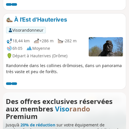
partir. Il y a un gué à traverser Si vous le souhaitez, vous
pouvez raccourcir le circuit et ne faire qu'une boucle de
7km.
À l'Est d'Hauterives
Visorandonneur
18,44 km
+286 m
-282 m
6h 05
Moyenne
Départ à Hauterives (Drôme)
Randonnée dans les collines drômoises, dans un panorama
très vaste et peu de forêts.
Des offres exclusives réservées
aux membres
Viso
rando
Premium
Jusqu’à
20% de réduction
sur votre équipement de