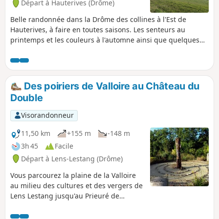
Départ à Hauterives (Drôme)
Belle randonnée dans la Drôme des collines à l'Est de
Hauterives, à faire en toutes saisons. Les senteurs au
printemps et les couleurs à l'automne ainsi que quelques
belles vues vous feront apprécier cette randonnée. A TOUS
LES RANDONNEURS (SES) QUI PARCOURENT MES
RANDONNEES vous pouvez mettre des photos en indiquant
l'emplacement sur le circuit.
Des poiriers de Valloire au Château du
Double
Visorandonneur
11,50 km
+155 m
-148 m
3h 45
Facile
Départ à Lens-Lestang (Drôme)
Vous parcourez la plaine de la Valloire
au milieu des cultures et des vergers de
Lens Lestang jusqu'au Prieuré de
Manthes. Des panneaux pédagogiques
vous informent sur les mûriers et les