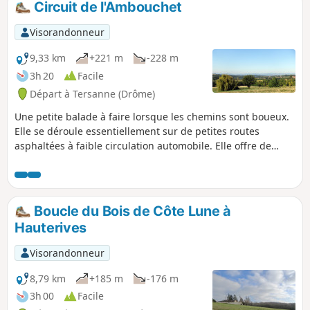
Circuit de l'Ambouchet
traversée en forêt.
Visorandonneur
9,33 km
+221 m
-228 m
3h 20
Facile
Départ à Tersanne (Drôme)
Une petite balade à faire lorsque les chemins sont boueux.
Elle se déroule essentiellement sur de petites routes
asphaltées à faible circulation automobile. Elle offre de
belles vues sur les contreforts du Massif Central.
Boucle du Bois de Côte Lune à
Hauterives
Visorandonneur
8,79 km
+185 m
-176 m
3h 00
Facile