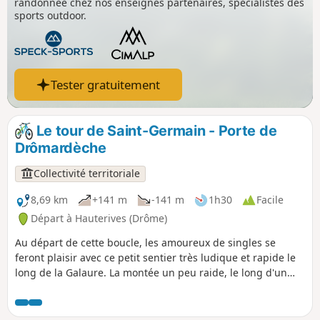
randonnée chez nos enseignes partenaires, spécialistes des
sports outdoor.
Tester gratuitement
Le tour de Saint-Germain - Porte de
Drômardèche
Collectivité territoriale
8,69 km
+141 m
-141 m
1h30
Facile
Départ à Hauterives (Drôme)
Au départ de cette boucle, les amoureux de singles se
feront plaisir avec ce petit sentier très ludique et rapide le
long de la Galaure. La montée un peu raide, le long d'un
champ, vous conduira au point culminant du parcours d'où
vous profiterez d'une superbe vue sur la vallée de la
Galaure. La descente sur Hauterives, dans les bois, vous