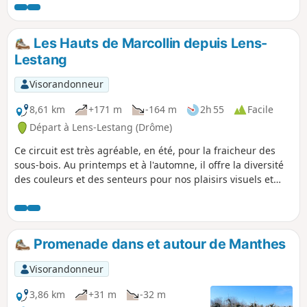
Les Hauts de Marcollin depuis Lens-
Lestang
Visorandonneur
8,61 km
+171 m
-164 m
2h 55
Facile
Départ à Lens-Lestang (Drôme)
Ce circuit est très agréable, en été, pour la fraicheur des
sous-bois. Au printemps et à l'automne, il offre la diversité
des couleurs et des senteurs pour nos plaisirs visuels et
olfactifs. À plusieurs reprises, vous apprécierez la vue sur la
plaine de Beaurepaire. A TOUS LES RANDONNEURS (SES)
QUI PARCOURENT MES RANDONNEES vous pouvez mettre
des photos en indiquant l'emplacement sur le circuit.
Promenade dans et autour de Manthes
Visorandonneur
3,86 km
+31 m
-32 m