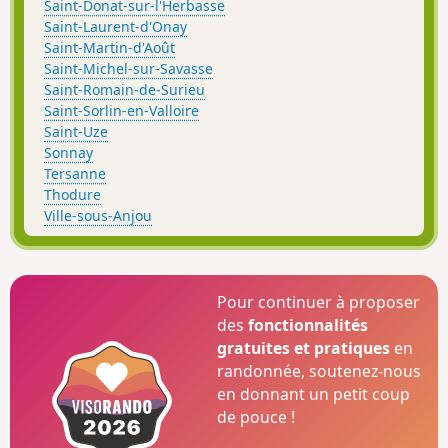
Saint-Donat-sur-l'Herbasse
Saint-Laurent-d'Onay
Saint-Martin-d'Août
Saint-Michel-sur-Savasse
Saint-Romain-de-Surieu
Saint-Sorlin-en-Valloire
Saint-Uze
Sonnay
Tersanne
Thodure
Ville-sous-Anjou
Pour continuer à proposer
des
fonctionnalités
gratuites et pratiques
en
randonnée, soutenez-nous
en donnant un petit coup
de pouce !