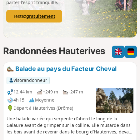
partez l’esprit tranquille.
Testez
gratuitement
Randonnées Hauterives
Balade au pays du Facteur Cheval
Visorandonneur
12,44 km
+249 m
-247 m
4h 15
Moyenne
Départ à Hauterives (Drôme)
Une balade variée qui serpente d'abord le long de la
Galaure avant de grimper sur la colline. Elle musarde dans
les bois avant de revenir dans le bourg d'Hauterives, devant
le palais idéal. Lire les informations pratiques avant de