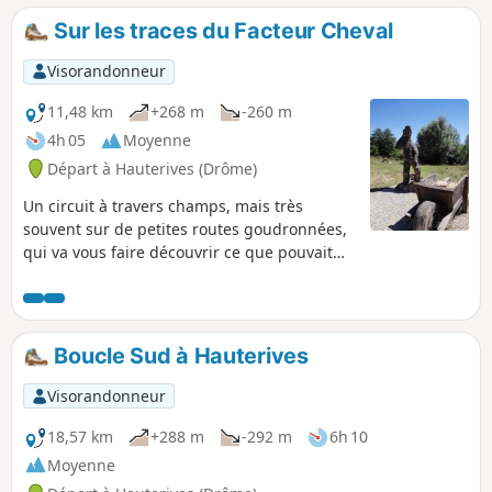
donnera des frissons !
Sur les traces du Facteur Cheval
Visorandonneur
11,48 km
+268 m
-260 m
4h 05
Moyenne
Départ à Hauterives (Drôme)
Un circuit à travers champs, mais très
souvent sur de petites routes goudronnées,
qui va vous faire découvrir ce que pouvait
être l'environnement du Facteur Cheval.
Peut-être même que certaines portions du
parcours faisaient partie de sa tournée !
Boucle Sud à Hauterives
Visorandonneur
18,57 km
+288 m
-292 m
6h 10
Moyenne