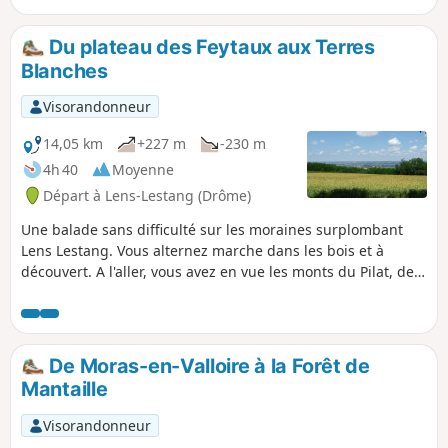
poiriers. Ensuite vous montez jusqu'à la
Madone de Moras pour revenir par un
Du plateau des Feytaux aux Terres
chemin bien protégé du soleil, le long
Blanches
de la moraine. Au passage vous pouvez
admirer le Château du Double.
Visorandonneur
14,05 km
+227 m
-230 m
4h 40
Moyenne
Départ à Lens-Lestang (Drôme)
Une balade sans difficulté sur les moraines surplombant
Lens Lestang. Vous alternez marche dans les bois et à
découvert. A l'aller, vous avez en vue les monts du Pilat, de
l'Ardèche et la plaine de Beaurepaire. Au retour, en vous
retournant, vous pouvez admirer les sommets du Vercors,
des Alpes, de la Chartreuse, le Mont Blanc (si le temps le
permet...)
De Moras-en-Valloire à la Forêt de
Mantaille
Visorandonneur