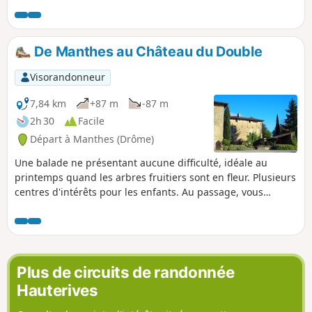
vallée du Regrimay à Lentiol". Elle est un peu plus longue et
va en bordure du village de Marcollin.
De Manthes au Château du Double
Visorandonneur
7,84 km
+87 m
-87 m
2h 30
Facile
Départ à Manthes (Drôme)
Une balade ne présentant aucune difficulté, idéale au
printemps quand les arbres fruitiers sont en fleur. Plusieurs
centres d'intérêts pour les enfants. Au passage, vous
pourrez voir le prieuré de Manthes, visiter un jardin
extraordinaire réalisé par un disciple du facteur Cheval,
faire le tour du Château du Double et chercher une énigme.
Plus de circuits de randonnée
Hauterives