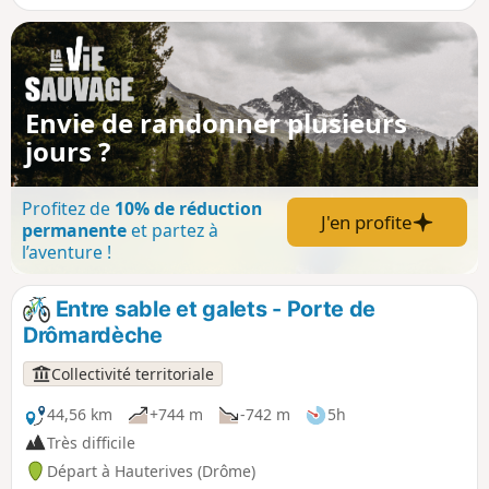
Envie de randonner plusieurs
jours ?
Profitez de
10% de réduction
J'en profite
permanente
et partez à
l’aventure !
Entre sable et galets - Porte de
Drômardèche
Collectivité territoriale
44,56 km
+744 m
-742 m
5h
Très difficile
Départ à Hauterives (Drôme)