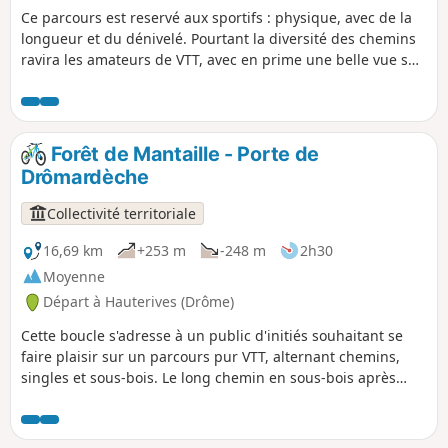
Ce parcours est reservé aux sportifs : physique, avec de la
longueur et du dénivelé. Pourtant la diversité des chemins
ravira les amateurs de VTT, avec en prime une belle vue sur
la vallée de la Galaure !
Forêt de Mantaille - Porte de
Drômardèche
Collectivité territoriale
16,69 km
+253 m
-248 m
2h30
Moyenne
Départ à Hauterives (Drôme)
Cette boucle s'adresse à un public d'initiés souhaitant se
faire plaisir sur un parcours pur VTT, alternant chemins,
singles et sous-bois. Le long chemin en sous-bois après
Lens-Lestang est un vrai bonheur les jours d'été, pour
prendre un peu de fraîcheur. La descente sur Hauterives
ravira les amoureux de singles.