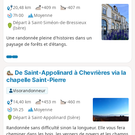
20,48 km
+409 m
-407 m
7h 00
Moyenne
Départ à Saint-Siméon-de-Bressieux
(Isère)
Une randonnée pleine d'histoires dans un
paysage de forêts et d'étangs.
De Saint-Appolinard à Chevrières via la
chapelle Saint-Pierre
Visorandonneur
14,40 km
+453 m
-460 m
5h 25
Moyenne
Départ à Saint-Appolinard (Isère)
Randonnée sans difficulté sinon la longueur. Elle vous fera
cheminer dans les bois, les vergers de noyers et les champs