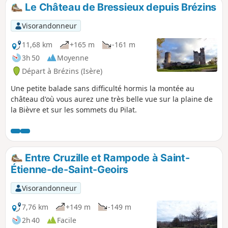
Le Château de Bressieux depuis Brézins
Visorandonneur
11,68 km
+165 m
-161 m
3h 50
Moyenne
Départ à Brézins (Isère)
Une petite balade sans difficulté hormis la montée au
château d'où vous aurez une très belle vue sur la plaine de
la Bièvre et sur les sommets du Pilat.
Entre Cruzille et Rampode à Saint-
Étienne-de-Saint-Geoirs
Visorandonneur
7,76 km
+149 m
-149 m
2h 40
Facile