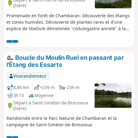
(Isère)
Promenade en forêt de Chambaran. Découverte des étangs
et zones humides. Découverte de plantes rares et d'une
espèce de libellule dénommée "codulegastre annelé" à la
Tourbière des Planchettes.
Boucle du Moulin Ruel en passant par
l'Étang des Essarts
Visorandonneur
8,86 km
+239 m
-239 m
3h 15
Moyenne
Départ à Saint-Siméon-de-Bressieux
(Isère)
Randonnée entre le Parc Naturel de Chambaran et la
campagne de Saint-Siméon-de-Bressieux.