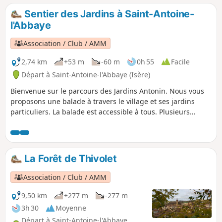
ancien. Le retour vous ramène droit sur
Sentier des Jardins à Saint-Antoine-
l'abbaye comme les pèlerins de l'époque "du
l'Abbaye
mal ardent". Vous pouvez effectuer dans la
même journée la randonnée, la visite de la
Association / Club / AMM
ville et des monuments si vous arrivez assez
tôt le matin.
2,74 km
+53 m
-60 m
0h 55
Facile
Départ à Saint-Antoine-l'Abbaye (Isère)
Bienvenue sur le parcours des Jardins Antonin. Nous vous
proposons une balade à travers le village et ses jardins
particuliers. La balade est accessible à tous. Plusieurs
passages étroits ne sont pas accessibles en poussettes.
veuillez respecter les lieux et ne pas empiéter dans les
jardins.
La Forêt de Thivolet
Association / Club / AMM
9,50 km
+277 m
-277 m
3h 30
Moyenne
Départ à Saint-Antoine-l'Abbaye