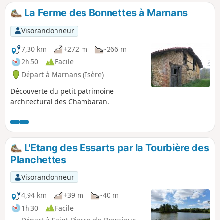
La Ferme des Bonnettes à Marnans
Visorandonneur
7,30 km
+272 m
-266 m
2h 50
Facile
Départ à Marnans (Isère)
Découverte du petit patrimoine
architectural des Chambaran.
L'Etang des Essarts par la Tourbière des
Planchettes
Visorandonneur
4,94 km
+39 m
-40 m
1h 30
Facile
Départ à Saint-Pierre-de-Bressieux