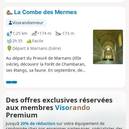
La Combe des Mermes
Visorandonneur
7,25 km
+174 m
-173 m
2h 35
Facile
Départ à Marnans (Isère)
Au départ du Prieuré de Marnans (XIIe
siècle), découvrir la Forêt de Chambaran,
ses étangs, sa faune. En septembre, de
nuit, entendre le brame du cerf.
Des offres exclusives réservées
aux membres
Viso
rando
Premium
Jusqu’à
20% de réduction
sur votre équipement de
randonnée chez nos enseignes partenaires, spécialistes des