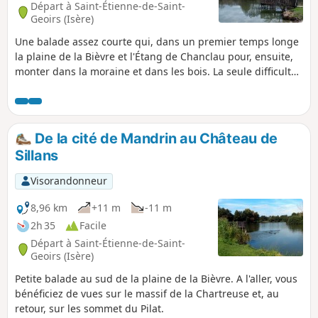
Départ à Saint-Étienne-de-Saint-
Geoirs (Isère)
Une balade assez courte qui, dans un premier temps longe
la plaine de la Bièvre et l'Étang de Chanclau pour, ensuite,
monter dans la moraine et dans les bois. La seule difficulté
consiste en une bonne côte assez raide.
De la cité de Mandrin au Château de
Sillans
Visorandonneur
8,96 km
+11 m
-11 m
2h 35
Facile
Départ à Saint-Étienne-de-Saint-
Geoirs (Isère)
Petite balade au sud de la plaine de la Bièvre. A l'aller, vous
bénéficiez de vues sur le massif de la Chartreuse et, au
retour, sur les sommet du Pilat.