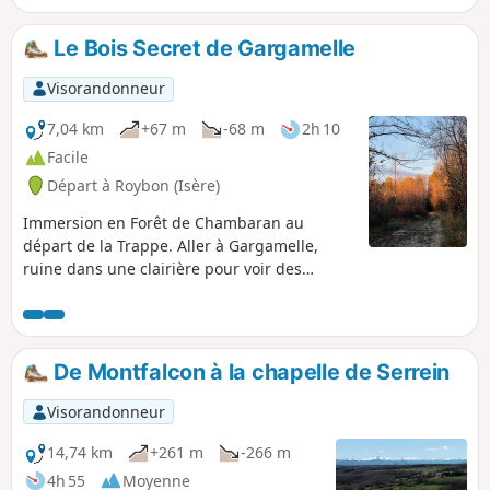
Le Bois Secret de Gargamelle
Visorandonneur
7,04 km
+67 m
-68 m
2h 10
Facile
Départ à Roybon (Isère)
Immersion en Forêt de Chambaran au
départ de la Trappe. Aller à Gargamelle,
ruine dans une clairière pour voir des
Schtroumpfs ou à défaut, cerfs ou
chevreuils. Faire un tronçon du Chemin de
Compostelle en Chambaran. Attention, trace
GPS manuelle et ancienne, voir les avis
De Montfalcon à la chapelle de Serrein
Visorandonneur
14,74 km
+261 m
-266 m
4h 55
Moyenne