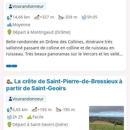
Visorandonneur
14,66 km
+327 m
-329 m
5h 05
Moyenne
Départ à Montrigaud (Drôme)
Belle randonnée en Drôme des Collines, itinéraire très
vallonné passant de colline en colline et de ruisseau en
ruisseau. Très beaux panoramas sur le Vercors et les vallées
environnantes.
La crête de Saint-Pierre-de-Bressieux à
partir de Saint-Geoirs
Visorandonneur
6,65 km
+193 m
-195 m
2h 25
Facile
Départ à Saint-Geoirs (Isère)