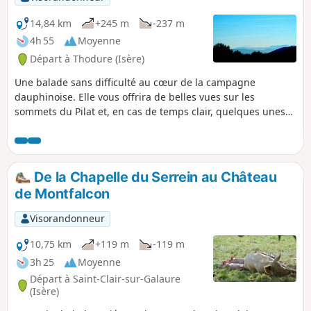
14,84 km
+245 m
-237 m
4h 55
Moyenne
Départ à Thodure (Isère)
Une balade sans difficulté au cœur de la campagne
dauphinoise. Elle vous offrira de belles vues sur les
sommets du Pilat et, en cas de temps clair, quelques unes
sur le sommet du Mont Blanc.
De la Chapelle du Serrein au Château
de Montfalcon
Visorandonneur
10,75 km
+119 m
-119 m
3h 25
Moyenne
Départ à Saint-Clair-sur-Galaure
(Isère)