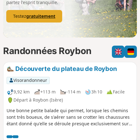
partez l’esprit tranquille.
Testez
gratuitement
Randonnées Roybon
Découverte du plateau de Roybon
Visorandonneur
9,92 km
+113 m
-114 m
3h 10
Facile
Départ à Roybon (Isère)
Une bonne petite balade qui permet, lorsque les chemins
sont très boueux, de s'aérer sans se crotter les chaussures
étant donné qu'elle se déroule presque exclusivement sur
des petites routes asphaltées. Aucune difficulté, le dénivelé
positif est très doux et progressif.