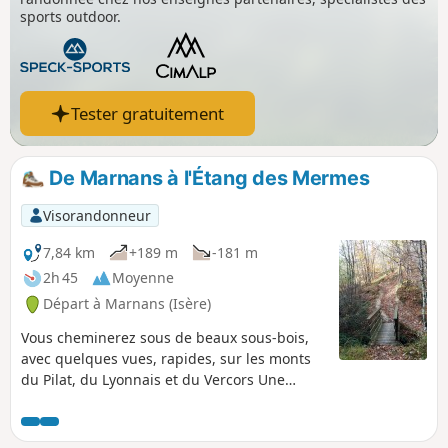
sports outdoor.
Tester gratuitement
De Marnans à l'Étang des Mermes
Visorandonneur
7,84 km
+189 m
-181 m
2h 45
Moyenne
Départ à Marnans (Isère)
Vous cheminerez sous de beaux sous-bois,
avec quelques vues, rapides, sur les monts
du Pilat, du Lyonnais et du Vercors Une
balade assez courte mais qui, par moments,
ne cesse de monter et de descendre et
sollicite donc les jambes.