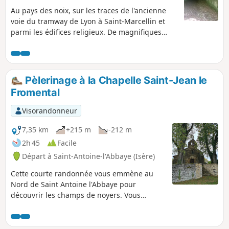
Au pays des noix, sur les traces de l'ancienne
voie du tramway de Lyon à Saint-Marcellin et
parmi les édifices religieux. De magnifiques
panoramas sur les massifs de la Chartreuse,
Vercors et Mézenc.
Pèlerinage à la Chapelle Saint-Jean le
Fromental
Visorandonneur
7,35 km
+215 m
-212 m
2h 45
Facile
Départ à Saint-Antoine-l'Abbaye (Isère)
Cette courte randonnée vous emmène au
Nord de Saint Antoine l'Abbaye pour
découvrir les champs de noyers. Vous
apercevrez les contreforts du Vercors. La
Chapelle Saint-Jean le Fromental est assez
grande et abrite un petit cimetière très