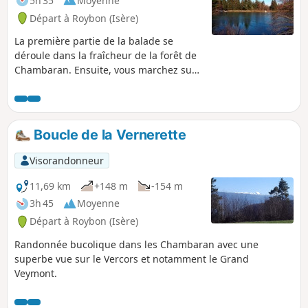
5h 35
Moyenne
Départ à Roybon (Isère)
La première partie de la balade se
déroule dans la fraîcheur de la forêt de
Chambaran. Ensuite, vous marchez sur
la crête et bénéficiez de belles vues sur
les montagnes environnantes.
Boucle de la Vernerette
Visorandonneur
11,69 km
+148 m
-154 m
3h 45
Moyenne
Départ à Roybon (Isère)
Randonnée bucolique dans les Chambaran avec une
superbe vue sur le Vercors et notamment le Grand
Veymont.