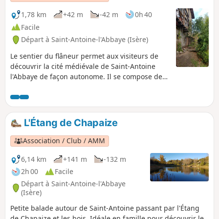
1,78 km
+42 m
-42 m
0h 40
Facile
Départ à Saint-Antoine-l'Abbaye (Isère)
Le sentier du flâneur permet aux visiteurs de
découvrir la cité médiévale de Saint-Antoine
l'Abbaye de façon autonome. Il se compose de
de deux parties : une partie dans les ruelles et
goulets du village de 45 min environ et un
parcours champêtre de 30 min. Un parcours
d'orientation suivant ce sentier existe et vous
L'Étang de Chapaize
pouvez trouver les brochures à l'office du
tourisme ou à la mairie.
Association / Club / AMM
6,14 km
+141 m
-132 m
2h 00
Facile
Départ à Saint-Antoine-l'Abbaye
(Isère)
Petite balade autour de Saint-Antoine passant par l'Étang
de Chapaize et les bois. Idéale en famille pour découvrir le