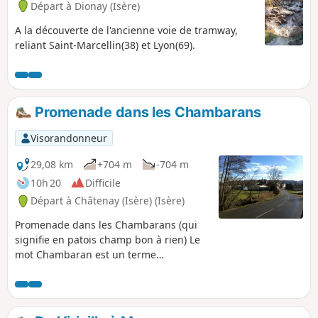
Départ à Dionay (Isère)
A la découverte de l'ancienne voie de tramway,
reliant Saint-Marcellin(38) et Lyon(69).
Promenade dans les Chambarans
Visorandonneur
29,08 km
+704 m
-704 m
10h 20
Difficile
Départ à Châtenay (Isère) (Isère)
Promenade dans les Chambarans (qui
signifie en patois champ bon à rien) Le
mot Chambaran est un terme
générique, employé pour désigner une
vaste étendue de terrain inculte, dont la
surface ne présentait que des bois,
landes et bruyères. Sainte Beaudille.