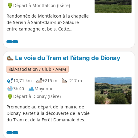
Départ à Montfalcon (Isère)
Randonnée de Montfalcon à la chapelle
de Serein à Saint-Clair-sur-Galaure
entre campagne et bois. Cette
randonnée est une variante plus longue
de la randonnée : De la Chapelle du
Serrein au Château de Montfalcon avec
des passages différents.
La voie du Tram et l'étang de Dionay
Association / Club / AMM
10,71 km
+215 m
-217 m
3h 40
Moyenne
Départ à Dionay (Isère)
Promenade au départ de la mairie de
Dionay. Partez à la découverte de la voie
du Tram et de la Forêt Domaniale des
Chambarans. La fin de l'itinéraire vous
offrira une vue dégagée sur le Vercors