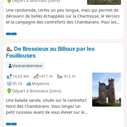
Départ à Murinais (Isère)
Une randonnée, certes un peu longue, mais qui permet de
découvrir de belles échappées sur la Chartreuse, le Vercors
et la campagne des contreforts des Chambarans. Pour les
allergiques au goudron, un quart de l'itinéraire se fait sur
routes de campagne, certes revêtues, mais avec,
néanmoins, très très peu de circulation !
De Bressieux au Billoux par les
Fouillouses
Visorandonneur
14,02 km
+411 m
-412 m
5h 10
Moyenne
Départ à Bressieux (Isère)
Une balade variée, située sur le contrefort
Nord des Chambarans. Vous longez un
petit ruisseau avant de vous élever sur les
collines pour bénéficier de quelques
points de vue intéressants. Vous finissez la