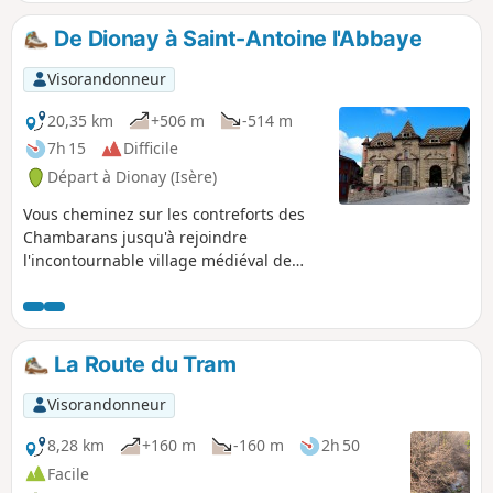
et la Chartreuse.
De Dionay à Saint-Antoine l'Abbaye
Visorandonneur
20,35 km
+506 m
-514 m
7h 15
Difficile
Départ à Dionay (Isère)
Vous cheminez sur les contreforts des
Chambarans jusqu'à rejoindre
l'incontournable village médiéval de
Saint-Antoine l'Abbaye avec sa célèbre
abbaye. Vous avez constamment de
belles vues sur la barrière
septentrionale du Vercors. La seule
La Route du Tram
difficulté est le kilométrage élevé.
Visorandonneur
8,28 km
+160 m
-160 m
2h 50
Facile