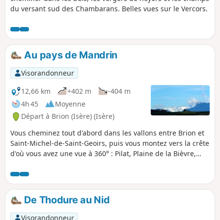
du versant sud des Chambarans. Belles vues sur le Vercors.
Au pays de Mandrin
Visorandonneur
12,66 km
+402 m
-404 m
4h 45
Moyenne
Départ à Brion (Isère) (Isère)
Vous cheminez tout d'abord dans les vallons entre Brion et
Saint-Michel-de-Saint-Geoirs, puis vous montez vers la crête
d'où vous avez une vue à 360° : Pilat, Plaine de la Bièvre,
Chartreuse, Belledone, Vercors. Pour terminer vous
traversez la forêt du Mouillasson avant de regagner le lieu
de stationnement.
De Thodure au Nid
Visorandonneur