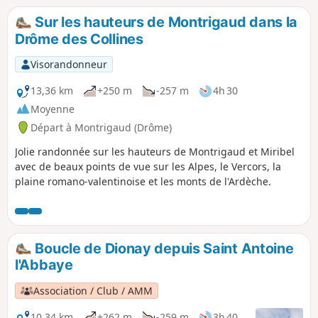
Sur les hauteurs de Montrigaud dans la
Drôme des Collines
Visorandonneur
13,36 km
+250 m
-257 m
4h 30
Moyenne
Départ à Montrigaud (Drôme)
Jolie randonnée sur les hauteurs de Montrigaud et Miribel
avec de beaux points de vue sur les Alpes, le Vercors, la
plaine romano-valentinoise et les monts de l'Ardèche.
Boucle de Dionay depuis Saint Antoine
l'Abbaye
Association / Club / AMM
10,34 km
+262 m
-259 m
3h 40