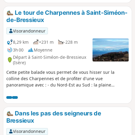
balade sur l'imposant château médiéval de
Bressieux. Aucune difficulté n'est à
Le tour de Charpennes à Saint-Siméon-
craindre, sinon la distance et deux côtes
de-Bressieux
un peu raides.
Visorandonneur
8,29 km
+231 m
-228 m
3h 00
Moyenne
Départ à Saint-Siméon-de-Bressieux
(Isère)
Cette petite balade vous permet de vous hisser sur la
colline des Charpennes et de profiter d'une vue
panoramique avec : - du Nord-Est au Sud : la plaine
glaciaire de la Bièvre, le mont du Chat, la Chartreuse,
quelques pointes de Vercors, - et plein Ouest, le Pilat et les
monts du Lyonnais. Par très beau temps, entre le Mont du
Chat et la Chartreuse, vous aurez la chance de distinguer la
Dans les pas des seigneurs de
cime du Mont Blanc. Sinon, vous vaquerez entre bocage et
Bressieux
forêt, le long de la moraine des Chambarans.
Visorandonneur