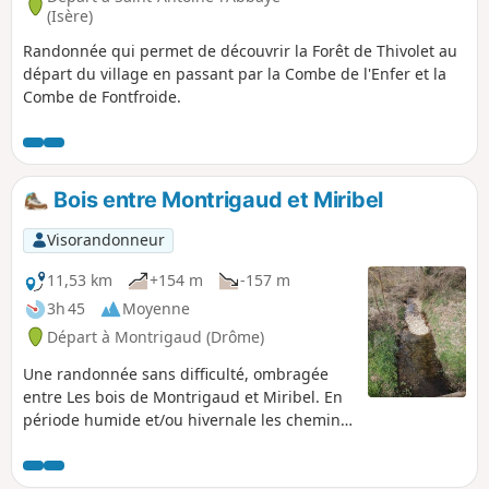
(Isère)
Randonnée qui permet de découvrir la Forêt de Thivolet au
départ du village en passant par la Combe de l'Enfer et la
Combe de Fontfroide.
Bois entre Montrigaud et Miribel
Visorandonneur
11,53 km
+154 m
-157 m
3h 45
Moyenne
Départ à Montrigaud (Drôme)
Une randonnée sans difficulté, ombragée
entre Les bois de Montrigaud et Miribel. En
période humide et/ou hivernale les chemins
peuvent être très boueux. Bonnes
chaussures alors indispensables.