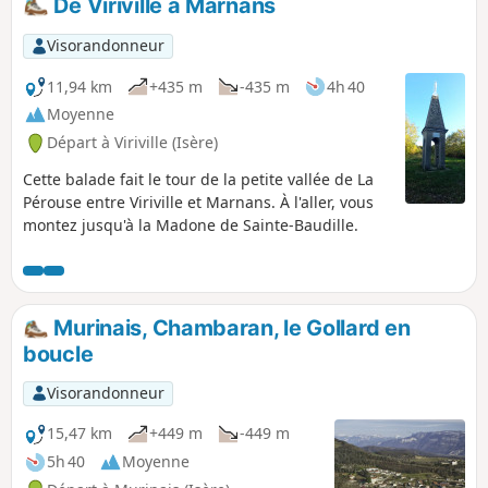
De Viriville à Marnans
Marnans et son Eglise. Plateau des
Chambarans, Roybon. Retour par les
Visorandonneur
bois de St Siméon.
11,94 km
+435 m
-435 m
4h 40
Moyenne
Départ à Viriville (Isère)
Cette balade fait le tour de la petite vallée de La
Pérouse entre Viriville et Marnans. À l'aller, vous
montez jusqu'à la Madone de Sainte-Baudille.
Murinais, Chambaran, le Gollard en
boucle
Visorandonneur
15,47 km
+449 m
-449 m
5h 40
Moyenne