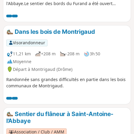
l'Abbaye.Le sentier des bords du Furand a été ouvert
récemment par l'association des sentiers antonins qui ont
obtenu les autorisations nécessaires pour le passage dans
ces terrains privés. Merci pour votre respect des
lieux.Attention, en cas de pluie l'itinéraire peut s'avérer
Dans les bois de Montrigaud
glissant (voire inondé) dans la Combe de la Charrette
Visorandonneur
11,21 km
+208 m
-208 m
3h 50
Moyenne
Départ à Montrigaud (Drôme)
Randonnée sans grandes difficultés en partie dans les bois
communaux de Montrigaud.
Sentier du flâneur à Saint-Antoine-
l'Abbaye
Association / Club / AMM