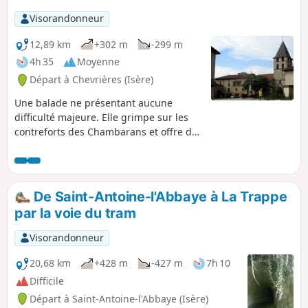
Visorandonneur
12,89 km
+302 m
-299 m
4h 35
Moyenne
Départ à Chevrières (Isère)
Une balade ne présentant aucune
difficulté majeure. Elle grimpe sur les
contreforts des Chambarans et offre de
très beaux et nombreux panoramas sur
le Vercors et quelques uns sur la
Chartreuse. Les chemins empruntés
sont soit de larges pistes caillouteuses,
De Saint-Antoine-l'Abbaye à La Trappe
soit de petites routes bitumées.
par la voie du tram
Visorandonneur
20,68 km
+428 m
-427 m
7h 10
Difficile
Départ à Saint-Antoine-l'Abbaye (Isère)