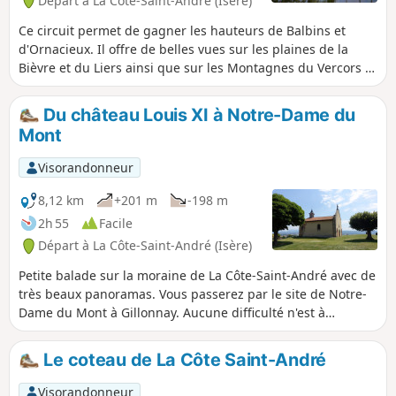
Départ à La Côte-Saint-André (Isère)
Ce circuit permet de gagner les hauteurs de Balbins et
d'Ornacieux. Il offre de belles vues sur les plaines de la
Bièvre et du Liers ainsi que sur les Montagnes du Vercors et
de Chartreuse.
Du château Louis XI à Notre-Dame du
Mont
Visorandonneur
8,12 km
+201 m
-198 m
2h 55
Facile
Départ à La Côte-Saint-André (Isère)
Petite balade sur la moraine de La Côte-Saint-André avec de
très beaux panoramas. Vous passerez par le site de Notre-
Dame du Mont à Gillonnay. Aucune difficulté n'est à
redouter, hormis une bonne côte.
Le coteau de La Côte Saint-André
Visorandonneur