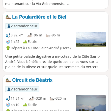
maintenant sur la Via Gebennensis, -
GR®65 ou "route du Puy", qui est
l'itinéraire sans doute le mieux connu
La Poulardière et le Biel
car au plus près de la réalité historique
pour se rendre à Compostelle. Pour
Visorandonneur
cette 8e étape, vous cheminez
essentiellement entre champs et forêts,
3,92 km
+96 m
-96 m
ponctués par une forte identité
1h 25
Facile
culturelle à la Côte Saint-André et
Départ à La Côte-Saint-André (Isère)
également sur les communes telles
Ornacieux ou Balbins avec la Chapelle
Une petite balade digestive à mi-coteau de la Côte Saint-
Saint-Michel qui offre une panorama
André. Vous bénéficierez de quelques belles vues sur la
grandiose à 360°.
plaine de la Bièvre et sur quelques sommets du Vercors.
Circuit de Béatrix
Visorandonneur
11,31 km
+328 m
-320 m
4h 10
Facile