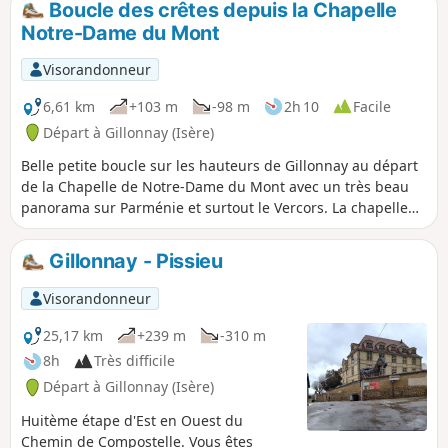
Boucle des crêtes depuis la Chapelle
Notre-Dame du Mont
Visorandonneur
6,61 km
+103 m
-98 m
2h 10
Facile
Départ à Gillonnay (Isère)
Belle petite boucle sur les hauteurs de Gillonnay au départ
de la Chapelle de Notre-Dame du Mont avec un très beau
panorama sur Parménie et surtout le Vercors. La chapelle
vaut que l'on s'y attarde. Ce circuit est superbe en automne
! Attention, en plein été, il n'y a pratiquement pas d'ombre.
Gillonnay - Pissieu
Visorandonneur
25,17 km
+239 m
-310 m
8h
Très difficile
Départ à Gillonnay (Isère)
Huitème étape d'Est en Ouest du
Chemin de Compostelle. Vous êtes