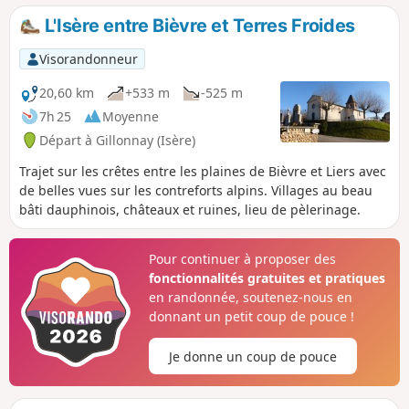
L'Isère entre Bièvre et Terres Froides
Visorandonneur
20,60 km
+533 m
-525 m
7h 25
Moyenne
Départ à Gillonnay (Isère)
Trajet sur les crêtes entre les plaines de Bièvre et Liers avec
de belles vues sur les contreforts alpins. Villages au beau
bâti dauphinois, châteaux et ruines, lieu de pèlerinage.
Pour continuer à proposer des
fonctionnalités gratuites et pratiques
en randonnée, soutenez-nous en
donnant un petit coup de pouce !
Je donne un coup de pouce