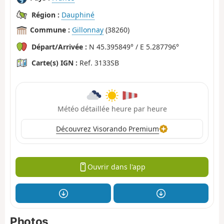
Région :
Dauphiné
Commune :
Gillonnay
(38260)
Départ/Arrivée :
N 45.395849° / E 5.287796°
Carte(s) IGN :
Ref. 3133SB
Météo détaillée heure par heure
Découvrez Visorando Premium
Ouvrir dans l'app
Photos