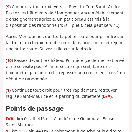
(
9
) Continuez tout droit, vers Le Puy - La Côte Saint- André.
Passez les bâtiments de Montgontier, ancien établissement
d'enseignement agricole. Un petit préau est mis à la
disposition des randonneurs (s'il pleut, cela peut servir...).
Après Montgontier, quittez la petite route pour prendre sur
la droite un chemin qui descend dans une combe et rejoint
une autre route. Suivez celle-ci sur la droite.
(
10
) Passez devant le Château Pointière (ce dernier est privé
et ne se visite pas). A l'intersection qui suit, faire une
baïonnette gauche-droite, repassez au croisement passé en
début de randonnée.
(
1
) Continuez tout droit pour, très rapidement, retrouver
l’église Saint-Maurice et le parking du cimetière (
D/A
).
Points de passage
D/A
: km 0 - alt. 416 m - Cimetière de Gillonnay - Eglise
Saint-Maurice
1
: km 0.5 - alt. 443 m - Croisement, à gauche puis à droite