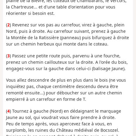
plaine de la Bièvre, les coteaux de Chambarans, le Vercors,
la Chartreuse... et d'une table d'orientation pour vous
réorienter si besoin est.
(
2
) Revenez sur vos pas au carrefour, virez à gauche, plein
Nord, puis à droite. Au carrefour suivant, prenez à gauche
la Montée de la Ratissière (panneau) puis bifurquez à droite
sur un chemin herbeux qui monte dans le coteau.
(
3
) Passez une petite route puis, parvenu à une fourche,
prenez un chemin caillouteux sur la droite. A l'orée du bois,
engagez-vous sur la gauche dans celui-ci (balisage Jaune).
Vous allez descendre de plus en plus dans le bois (ne vous
inquiétez pas, chaque centimètre descendu devra être
remonté ensuite...) pour déboucher sur un autre chemin
empierré à un carrefour en forme de T.
(
4
) Tournez à gauche (Nord) en dédaignant le marquage
Jaune au sol, qui voudrait vous faire prendre à droite.
Peu de temps après, vous apercevez face à vous, en
surplomb, les ruines du Château médiéval de Bocsozel.