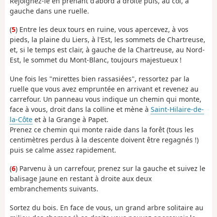
Rejoignez-le en prenant d'abord à droite puis, au col, à
gauche dans une ruelle.
(
5
) Entre les deux tours en ruine, vous apercevez, à vos
pieds, la plaine du Liers, à l'Est, les sommets de Chartreuse,
et, si le temps est clair, à gauche de la Chartreuse, au Nord-
Est, le sommet du Mont-Blanc, toujours majestueux !
Une fois les "mirettes bien rassasiées", ressortez par la
ruelle que vous avez empruntée en arrivant et revenez au
carrefour. Un panneau vous indique un chemin qui monte,
face à vous, droit dans la colline et mène à
Saint-Hilaire-de-
la-Côte
et à la Grange à Papet.
Prenez ce chemin qui monte raide dans la forêt (tous les
centimètres perdus à la descente doivent être regagnés !)
puis se calme assez rapidement.
(
6
) Parvenu à un carrefour, prenez sur la gauche et suivez le
balisage Jaune en restant à droite aux deux
embranchements suivants.
Sortez du bois. En face de vous, un grand arbre solitaire au