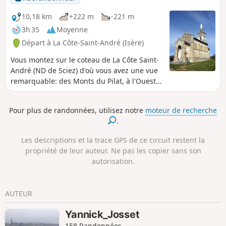
10,18 km
+222 m
-221 m
3h 35
Moyenne
Départ à La Côte-Saint-André (Isère)
Vous montez sur le coteau de La Côte Saint-
André (ND de Sciez) d'où vous avez une vue
remarquable: des Monts du Pilat, à l'Ouest,
jusqu'au Mont du Chat au Nord-Est, en
passant par le Vercors, Belledonne et la
Pour plus de randonnées, utilisez notre
moteur de recherche
Chartreuse. De certains points privilégiés,
.
on peut même apercevoir, les jours fastes, le
sommet du Mont-Blanc. Au retour vous
Les descriptions et la trace GPS de ce circuit restent la
côtoyez les principales curiosités du village.
propriété de leur auteur. Ne pas les copier sans son
autorisation.
AUTEUR
Yannick_Josset
158 Randonnées