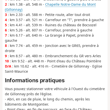
2
: km 1.38 - alt. 548 m -
Chapelle Notre-Dame du Mont
(Gillonnay)
3
: km 2.33 - alt. 588 m - Petite route, aller tout droit
4
: km 3.57 - alt. 521 m - Carrefour en "T", prendre à gauche
5
: km 4.41 - alt. 539 m - Ruines du château de Bocsozel
6
: km 5.26 - alt. 607 m - Carrefour, prendre à gauche
7
: km 6.17 - alt. 640 m - La Grange à Papet, prendre à
gauche
8
: km 7.74 - alt. 459 m - Jonction avec le GR65, prendre à
droite
9
: km 8.57 - alt. 480 m - Embranchement du GR vers Arles
10
: km 9.52 - alt. 448 m - Point d'eau du Château Pointière
D/A
: km 10.62 - alt. 416 m - Cimetière de Gillonnay - Eglise
Saint-Maurice
Informations pratiques
Vous pouvez stationner votre véhicule à l'Ouest du cimetière
de Gillonnay près de l'église.
- Abri, en cas de pluie, le long du chemin, après les
bâtiments de Montgontier.
- Point d'eau, en fin de parcours, en face du Château