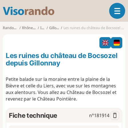
V
O
i
u
s
v
o
Randonnées
Rhône-Alpes
Isère
Gillonnay
Les ruines du château de Bocsozel depuis Gillonnay
r
r
i
a
r
n
l
d
Les ruines du château de Bocsozel
a
o
n
depuis Gillonnay
a
v
Petite balade sur la moraine entre la plaine de la
i
Bièvre et celle du Liers, avec vue sur les montagnes
g
a
aux alentours. Vous allez au Château de Bocsozel et
t
revenez par le Château Pointière.
i
o
Fiche technique
n°
181914
n