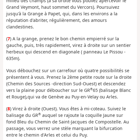
milieu des champs (à sa droite vous pouvez apercevoir le
Grand Veymont, haut sommet du Vercors). Poursuivez
jusqu'à la Grange à Papet, qui, dans les environs a la
réputation d'abriter, régulièrement, des amours
clandestines.
(
7
) A la grange, prenez le bon chemin empierré sur la
gauche, puis, très rapidement, virez à droite sur un sentier
herbeux qui descend en diagonale ( panneau Le Pissou -
635m).
Vous débouchez sur un carrefour où quatre possibilités se
présentent à vous. Prenez la 2ème petite route sur la droite
(Chemin des Sources -direction Sud-Ouest) et descendez
®
vers la plaine pour déboucher sur le GR
65 (balisage Blanc
et Rouge),qui va de Genève au Puy-en-Velay ou Arles.
(
8
) Virez à droite (Ouest). Vous êtes à mi-coteau. Suivez le
®
balisage du GR
auquel se rajoute la coquille Jaune sur
fond Bleu du Chemin de Saint-Jacques de Compostelle. Au
passage, vous verrez une stèle marquant la bifurcation
entre le chemin d'Arles et celui du Puy.