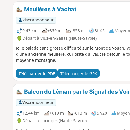
Meulières à Vachat
Visorandonneur
9,43 km
+359 m
-353 m
3h 45
Moyenn
Départ à Viuz-en-Sallaz (Haute-Savoie)
Jolie balade sans grosse difficulté sur le Mont de Vouan. V
d'une ancienne meulière, curiosité qui vaut le détour, le t
moyenne montagne.
Télécharger le PDF
Télécharger le GPX
Balcon du Léman par le Signal des Voi
Visorandonneur
12,44 km
+619 m
-613 m
5h 20
Moyen
Départ à Lucinges (Haute-Savoie)