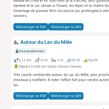
Balade en crête et en sous-bois (à la fraîche), sans goudr
Genève et le Lac Léman à l'Ouest, les Alpes et la chaîne du
l'avantage de pouvoir être raccourcie (ou prolongée) à vo
sentiers.
Télécharger le PDF
Télécharger le GPX
Autour du Lac du Môle
Visorandonneur
2,12 km
+3 m
-3 m
0h 35
Facile
Départ à Ville-en-Sallaz (Haute-Savoie)
Très courte randonnée autour du Lac du Môle, plus proch
d'oiseaux y nidifient. À noter l'effort fait pour rendre acc
lac.
Télécharger le PDF
Télécharger le GPX