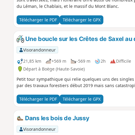
du Léman, le Chablais, et le massif du Mont Blanc.
Télécharger le PDF
Télécharger le GPX
Une boucle sur les Crêtes de Saxel au
Visorandonneur
21,85 km
+569 m
-569 m
2h
Difficile
Départ à Boëge (Haute-Savoie)
Petit tour sympathique qui relie quelques uns des singles 
par des travaux forestiers début 2019 mais sans catastrop
Télécharger le PDF
Télécharger le GPX
Dans les bois de Jussy
Visorandonneur