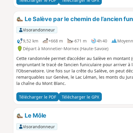
Télécharger le PDF
Télécharger le GPX
Le Salève par le chemin de l’ancien fun
Visorandonneur
9,52 km
+668 m
-671 m
4h 40
Moyenn
Départ à Monnetier-Mornex (Haute-Savoie)
Cette randonnée permet d’accéder au Salève en montant (
empruntant le tracé de l’ancien funiculaire pour arriver à
l’Observatoire. Une fois sur la crête du Salève, on peut d
remarquables sur Genève, le Lac Léman, les monts du Jura
la chaîne du Mont Blanc.
Télécharger le PDF
Télécharger le GPX
Le Môle
Visorandonneur