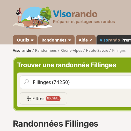
V
i
s
o
r
a
Outils
Randonnées
Aide ↗
Viso
rando
Pre
n
Visorando
Randonnées
Rhône-Alpes
Haute-Savoie
Fillinges
d
o
Trouver une randonnée Fillinges
Filtres
NOUVEAU
Randonnées Fillinges