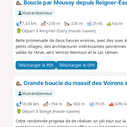
Boucle par Moussy depuis Reigner-És
Visorandonneur
7,33 km
+230 m
-236 m
2h 45
Facile
Départ à Reignier-Ésery (Haute-Savoie)
Belle promenade de deux heures environ, avec des vues à
petits villages, des architectures intéressantes (anciennes 
vallée de l'Arve, vers Vertraz-Mentoux et le Lac Léman.
Télécharger le PDF
Télécharger le GPX
Grande boucle du massif des Voirons 
Visorandonneur
16,98 km
+794 m
-800 m
7h 05
Difficil
Départ à Boëge (Haute-Savoie)
Cette randonnée propose de de réaliser un joli tour sur la
sont traversées, mais l'itinéraire offre aussi de nombreux