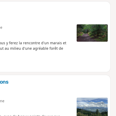
o
a
i
m
p
e
ous y ferez la rencontre d'un marais et
out au milieu d'une agréable forêt de
rons
ne