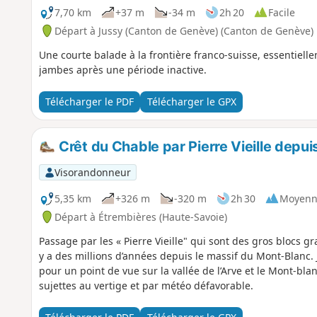
7,70 km
+37 m
-34 m
2h 20
Facile
Départ à Jussy (Canton de Genève) (Canton de Genève)
Une courte balade à la frontière franco-suisse, essentielle
jambes après une période inactive.
Télécharger le PDF
Télécharger le GPX
Crêt du Chable par Pierre Vieille depui
Visorandonneur
5,35 km
+326 m
-320 m
2h 30
Moyenn
Départ à Étrembières (Haute-Savoie)
Passage par les « Pierre Vieille" qui sont des gros blocs gr
y a des millions d’années depuis le massif du Mont-Blanc
pour un point de vue sur la vallée de l’Arve et le Mont-bla
sujettes au vertige et par météo défavorable.