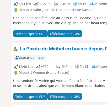
7,94 km
+707 m
-706 m
4h 15
Moyenn
Départ à Saint-Jean-de-Tholome (Haute-Savoie)
Une belle balade familiale au-dessus de Bonneville, une po
montagne atypique avec une vue splendide par beau temp
Télécharger le PDF
Télécharger le GPX
La Pointe de Miribel en boucle depuis 
Visorandonneur
12,90 km
+552 m
-549 m
5h 15
Moyen
Départ à Onnion (Haute-Savoie)
Une randonnée variée qui vous amènera à la Pointe de Mi
et ses environs, ainsi que voir le Mont Blanc et sa chaîne.
Télécharger le PDF
Télécharger le GPX