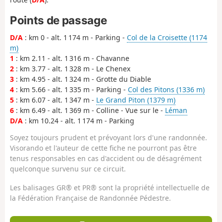
Points de passage
D/A
: km 0 - alt. 1 174 m - Parking -
Col de la Croisette (1174
m)
1
: km 2.11 - alt. 1 316 m - Chavanne
2
: km 3.77 - alt. 1 328 m - Le Chenex
3
: km 4.95 - alt. 1 324 m - Grotte du Diable
4
: km 5.66 - alt. 1 335 m - Parking -
Col des Pitons (1336 m)
5
: km 6.07 - alt. 1 347 m -
Le Grand Piton (1379 m)
6
: km 6.49 - alt. 1 369 m - Colline - Vue sur le -
Léman
D/A
: km 10.24 - alt. 1 174 m - Parking
Soyez toujours prudent et prévoyant lors d'une randonnée.
Visorando et l'auteur de cette fiche ne pourront pas être
tenus responsables en cas d'accident ou de désagrément
quelconque survenu sur ce circuit.
Les balisages GR® et PR® sont la propriété intellectuelle de
la Fédération Française de Randonnée Pédestre.