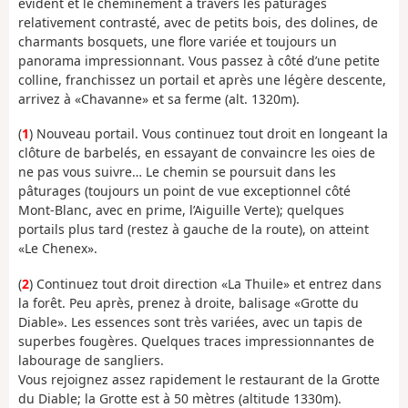
évident et le cheminement à travers les pâturages
relativement contrasté, avec de petits bois, des dolines, de
charmants bosquets, une flore variée et toujours un
panorama impressionnant. Vous passez à côté d’une petite
colline, franchissez un portail et après une légère descente,
arrivez à «Chavanne» et sa ferme (alt. 1320m).
(
1
) Nouveau portail. Vous continuez tout droit en longeant la
clôture de barbelés, en essayant de convaincre les oies de
ne pas vous suivre… Le chemin se poursuit dans les
pâturages (toujours un point de vue exceptionnel côté
Mont-Blanc, avec en prime, l’Aiguille Verte); quelques
portails plus tard (restez à gauche de la route), on atteint
«Le Chenex».
(
2
) Continuez tout droit direction «La Thuile» et entrez dans
la forêt. Peu après, prenez à droite, balisage «Grotte du
Diable». Les essences sont très variées, avec un tapis de
superbes fougères. Quelques traces impressionnantes de
labourage de sangliers.
Vous rejoignez assez rapidement le restaurant de la Grotte
du Diable; la Grotte est à 50 mètres (altitude 1330m).