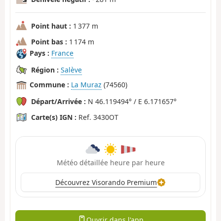
Point haut :
1 377 m
Point bas :
1 174 m
Pays :
France
Région :
Salève
Commune :
La Muraz
(74560)
Départ/Arrivée :
N 46.119494° / E 6.171657°
Carte(s) IGN :
Ref. 3430OT
Météo détaillée heure par heure
Découvrez Visorando Premium
Ouvrir dans l'app