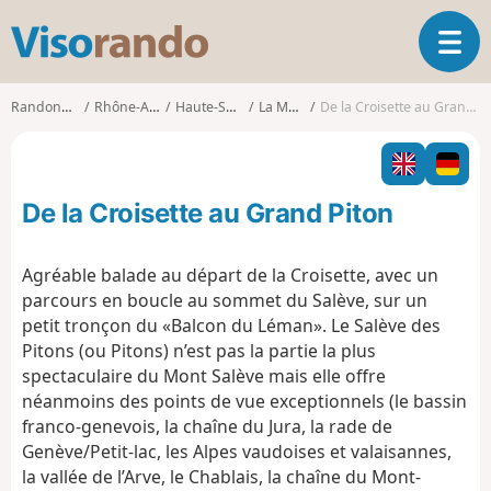
V
O
i
u
s
v
o
Randonnées
Rhône-Alpes
Haute-Savoie
La Muraz
De la Croisette au Grand Piton
r
r
i
a
r
n
l
d
De la Croisette au Grand Piton
a
o
n
a
Agréable balade au départ de la Croisette, avec un
v
parcours en boucle au sommet du Salève, sur un
i
petit tronçon du «Balcon du Léman». Le Salève des
g
Pitons (ou Pitons) n’est pas la partie la plus
a
t
spectaculaire du Mont Salève mais elle offre
i
néanmoins des points de vue exceptionnels (le bassin
o
franco-genevois, la chaîne du Jura, la rade de
n
Genève/Petit-lac, les Alpes vaudoises et valaisannes,
la vallée de l’Arve, le Chablais, la chaîne du Mont-