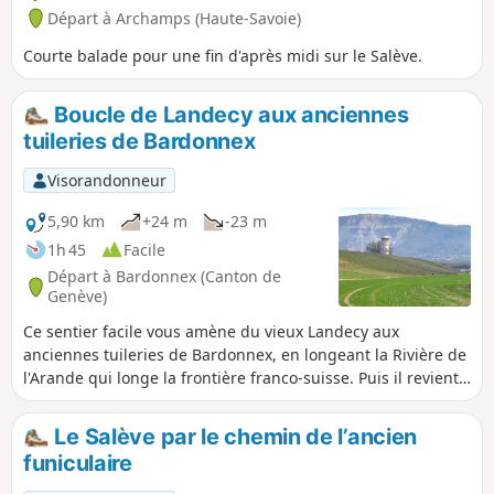
Départ à Archamps (Haute-Savoie)
Courte balade pour une fin d'après midi sur le Salève.
Boucle de Landecy aux anciennes
tuileries de Bardonnex
Visorandonneur
5,90 km
+24 m
-23 m
1h 45
Facile
Départ à Bardonnex (Canton de
Genève)
Ce sentier facile vous amène du vieux Landecy aux
anciennes tuileries de Bardonnex, en longeant la Rivière de
l'Arande qui longe la frontière franco-suisse. Puis il revient
par le haut des vignes et le château d'eau de Landecy.
Le Salève par le chemin de l’ancien
funiculaire