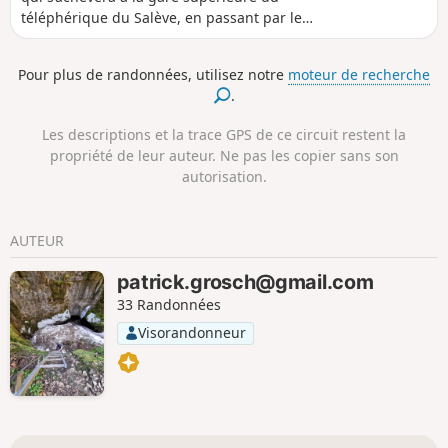
téléphérique du Salève, en passant par le
Vallon de Monnetier, le sentier des Bûcherons,
le haut de la Petite Gorge et le plateau
Pour plus de randonnées, utilisez notre
moteur de recherche
sommital. Une randonnée qui présente des
.
passages très exposés, réservée aux
personnes absolument pas sujettes au
Les descriptions et la trace GPS de ce circuit restent la
vertige, et qui exige la plus grande prudence.
propriété de leur auteur. Ne pas les copier sans son
autorisation.
AUTEUR
patrick.grosch@gmail.com
33 Randonnées
Visorandonneur