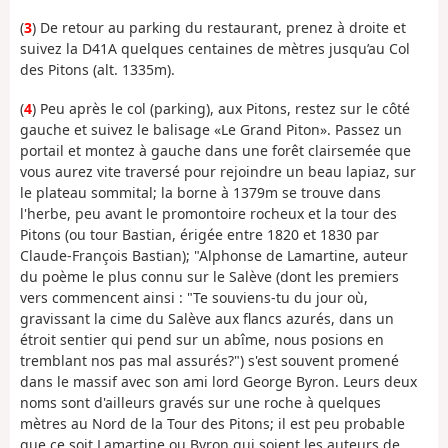
(
3
) De retour au parking du restaurant, prenez à droite et
suivez la D41A quelques centaines de mètres jusqu’au Col
des Pitons (alt. 1335m).
(
4
) Peu après le col (parking), aux Pitons, restez sur le côté
gauche et suivez le balisage «Le Grand Piton». Passez un
portail et montez à gauche dans une forêt clairsemée que
vous aurez vite traversé pour rejoindre un beau lapiaz, sur
le plateau sommital; la borne à 1379m se trouve dans
l'herbe, peu avant le promontoire rocheux et la tour des
Pitons (ou tour Bastian, érigée entre 1820 et 1830 par
Claude-François Bastian); "Alphonse de Lamartine, auteur
du poème le plus connu sur le Salève (dont les premiers
vers commencent ainsi : "Te souviens-tu du jour où,
gravissant la cime du Salève aux flancs azurés, dans un
étroit sentier qui pend sur un abîme, nous posions en
tremblant nos pas mal assurés?") s'est souvent promené
dans le massif avec son ami lord George Byron. Leurs deux
noms sont d'ailleurs gravés sur une roche à quelques
mètres au Nord de la Tour des Pitons; il est peu probable
que ce soit Lamartine ou Byron qui soient les auteurs de