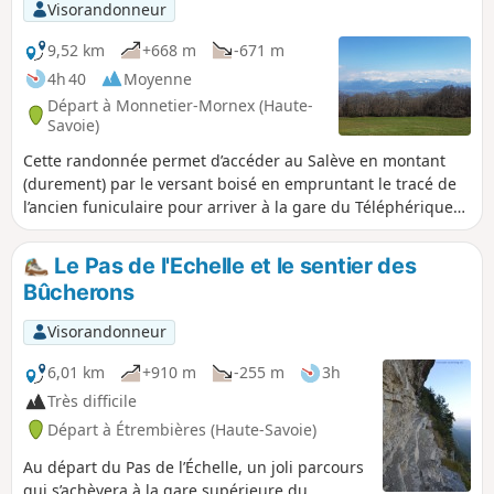
Visorandonneur
9,52 km
+668 m
-671 m
4h 40
Moyenne
Départ à Monnetier-Mornex (Haute-
Savoie)
Cette randonnée permet d’accéder au Salève en montant
(durement) par le versant boisé en empruntant le tracé de
l’ancien funiculaire pour arriver à la gare du Téléphérique
puis à l’Observatoire. Une fois sur la crête du Salève, on
peut découvrir les nombreux points de vue remarquables
Le Pas de l'Echelle et le sentier des
sur Genève, le Lac Léman, les monts du Jura et les
Bûcherons
panoramas inoubliables sur toute la chaîne du Mont Blanc.
Visorandonneur
6,01 km
+910 m
-255 m
3h
Très difficile
Départ à Étrembières (Haute-Savoie)
Au départ du Pas de l’Échelle, un joli parcours
qui s’achèvera à la gare supérieure du