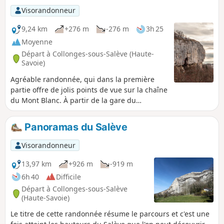
Visorandonneur
9,24 km
+276 m
-276 m
3h 25
Moyenne
Départ à Collonges-sous-Salève (Haute-
Savoie)
Agréable randonnée, qui dans la première
partie offre de jolis points de vue sur la chaîne
du Mont Blanc. À partir de la gare du
téléphérique, c'est la bassin Génévois qui se
déroule à nos pieds.
Panoramas du Salève
Visorandonneur
13,97 km
+926 m
-919 m
6h 40
Difficile
Départ à Collonges-sous-Salève
(Haute-Savoie)
Le titre de cette randonnée résume le parcours et c'est une