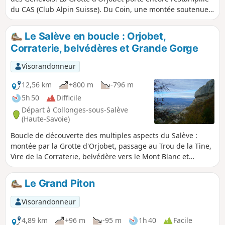
du CAS (Club Alpin Suisse). Du Coin, une montée soutenue
permet d'atteindre et de traverser la Grotte. Ensuite, après
une ultime grimpette, on débouche sur le plateau qui est
Le Salève en boucle : Orjobet,
aussi un alpage. La vue est alors tout simplement
Corraterie, belvédères et Grande Gorge
magnifique.
Visorandonneur
12,56 km
+800 m
-796 m
5h 50
Difficile
Départ à Collonges-sous-Salève
(Haute-Savoie)
Boucle de découverte des multiples aspects du Salève :
montée par la Grotte d'Orjobet, passage au Trou de la Tine,
Vire de la Corraterie, belvédère vers le Mont Blanc et
Rochers de Faverges, points de vue de l'Observatoire sur
Genève et le Léman, descente par la Grande Gorge et retour
Le Grand Piton
au départ en défilant sous les grandes voies de varappe.
Visorandonneur
4,89 km
+96 m
-95 m
1h 40
Facile