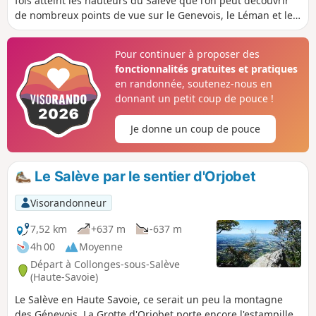
fois atteint les hauteurs du Salève que l'on peut découvrir
de nombreux points de vue sur le Genevois, le Léman et le
massif du Mont Blanc. Attention quelques passages délicats
sont rencontrés entre la Grotte de l'Orjobet (2) et la
Pour continuer à proposer des
Corraterie (4).
fonctionnalités gratuites et pratiques
en randonnée, soutenez-nous en
donnant un petit coup de pouce !
Je donne un coup de pouce
Le Salève par le sentier d'Orjobet
Visorandonneur
7,52 km
+637 m
-637 m
4h 00
Moyenne
Départ à Collonges-sous-Salève
(Haute-Savoie)
Le Salève en Haute Savoie, ce serait un peu la montagne
des Génevois. La Grotte d'Orjobet porte encore l'estampille