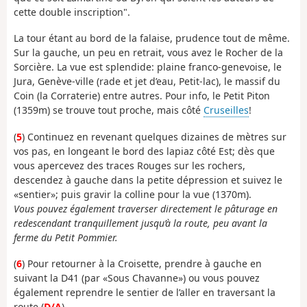
cette double inscription".
La tour étant au bord de la falaise, prudence tout de même.
Sur la gauche, un peu en retrait, vous avez le Rocher de la
Sorcière. La vue est splendide: plaine franco-genevoise, le
Jura, Genève-ville (rade et jet d’eau, Petit-lac), le massif du
Coin (la Corraterie) entre autres. Pour info, le Petit Piton
(1359m) se trouve tout proche, mais côté
Cruseilles
!
(
5
) Continuez en revenant quelques dizaines de mètres sur
vos pas, en longeant le bord des lapiaz côté Est; dès que
vous apercevez des traces Rouges sur les rochers,
descendez à gauche dans la petite dépression et suivez le
«sentier»; puis gravir la colline pour la vue (1370m).
Vous pouvez également traverser directement le pâturage en
redescendant tranquillement jusqu’à la route, peu avant la
ferme du Petit Pommier.
(
6
) Pour retourner à la Croisette, prendre à gauche en
suivant la D41 (par «Sous Chavanne») ou vous pouvez
également reprendre le sentier de l’aller en traversant la
route (
D/A
).