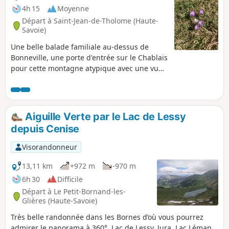
4h 15
Moyenne
Départ à Saint-Jean-de-Tholome (Haute-
Savoie)
Une belle balade familiale au-dessus de
Bonneville, une porte d'entrée sur le Chablais
pour cette montagne atypique avec une vue
splendide par beau temps bien entendu !
Aiguille Verte par le Lac de Lessy
depuis Cenise
Visorandonneur
13,11 km
+972 m
-970 m
6h 30
Difficile
Départ à Le Petit-Bornand-les-
Glières (Haute-Savoie)
Très belle randonnée dans les Bornes d’où vous pourrez
admirer le panorama à 360°. Lac de Lessy, Jura, Lac Léman,