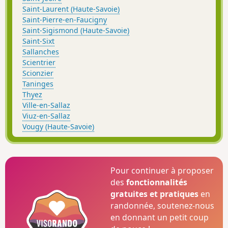
Saint-Laurent (Haute-Savoie)
Saint-Pierre-en-Faucigny
Saint-Sigismond (Haute-Savoie)
Saint-Sixt
Sallanches
Scientrier
Scionzier
Taninges
Thyez
Ville-en-Sallaz
Viuz-en-Sallaz
Vougy (Haute-Savoie)
Pour continuer à proposer
des
fonctionnalités
gratuites et pratiques
en
randonnée, soutenez-nous
en donnant un petit coup