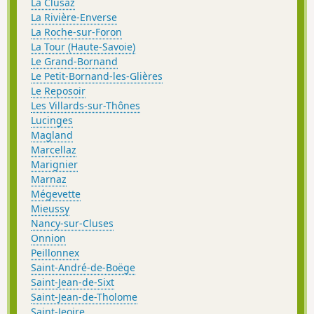
La Clusaz
La Rivière-Enverse
La Roche-sur-Foron
La Tour (Haute-Savoie)
Le Grand-Bornand
Le Petit-Bornand-les-Glières
Le Reposoir
Les Villards-sur-Thônes
Lucinges
Magland
Marcellaz
Marignier
Marnaz
Mégevette
Mieussy
Nancy-sur-Cluses
Onnion
Peillonnex
Saint-André-de-Boëge
Saint-Jean-de-Sixt
Saint-Jean-de-Tholome
Saint-Jeoire