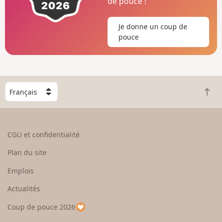
de pouce !
Je donne un coup de
pouce
C
R
h
e
o
t
i
o
s
CGU et confidentialité
u
i
r
s
Plan du site
e
s
n
e
Emplois
h
z
Actualités
a
u
u
n
Coup de pouce 2026
t
p
a