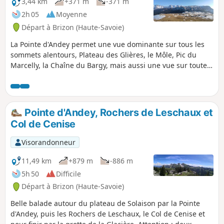
3,44 km
+371 m
-371 m
2h 05
Moyenne
Départ à Brizon (Haute-Savoie)
La Pointe d'Andey permet une vue dominante sur tous les
sommets alentours, Plateau des Glières, le Môle, Pic du
Marcelly, la Chaîne du Bargy, mais aussi une vue sur toute
la Vallée de l'Arve et son point culminant : le Mont-Blanc. De
l'autre côté, une belle vue par temps clair sur le bassin
lémanique et son lac, ainsi que les Monts du Jura au fond.
Pointe d'Andey, Rochers de Leschaux et
Col de Cenise
Visorandonneur
11,49 km
+879 m
-886 m
5h 50
Difficile
Départ à Brizon (Haute-Savoie)
Belle balade autour du plateau de Solaison par la Pointe
d'Andey, puis les Rochers de Leschaux, le Col de Cenise et