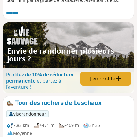
pour finir par la grotte de la Glacière. Attention : deux
passages délicats entre les points (9) et (10), des cordes
sont présentes.
Envie de randonner plusieurs
jours ?
Profitez de
10% de réduction
J'en profite
permanente
et partez à
l’aventure !
Tour des rochers de Leschaux
Visorandonneur
7,83 km
+471 m
-469 m
3h 35
Moyenne