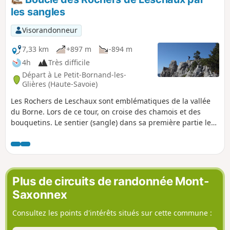
les sangles
Visorandonneur
7,33 km
+897 m
-894 m
4h
Très difficile
Départ à Le Petit-Bornand-les-
Glières (Haute-Savoie)
Les Rochers de Leschaux sont emblématiques de la vallée
du Borne. Lors de ce tour, on croise des chamois et des
bouquetins. Le sentier (sangle) dans sa première partie le
long de la falaise est vertigineux mais le site est
exceptionnel. Après avoir remonté deux cheminées, on
atteint la crête que l'on suit par un sentier s'ouvrant sur une
vue grandiose de la chaîne du Bargy. C'est une randonnée
exigeante, réservée à des randonneuses et randonneurs
Plus de circuits de randonnée Mont-
avertis. Il est déconseillé de l'entreprendre par temps
Saxonnex
humide.
Consultez les points d'intérêts situés sur cette commune :