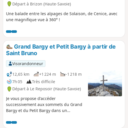
Départ à Brizon (Haute-Savoie)
Une balade entre les alpages de Solaison, de Cenice, avec
une magnifique vue à 360° !
Grand Bargy et Petit Bargy à partir de
Saint Bruno
Visorandonneur
12,65 km
+1 224 m
-1 218 m
7h 05
Très difficile
Départ à Le Reposoir (Haute-Savoie)
Je vous propose d'accéder
successivement aux sommets du Grand
Bargy et du Petit Bargy dans un
environnement sauvage et en
approchant à de biens jolis panoramas.