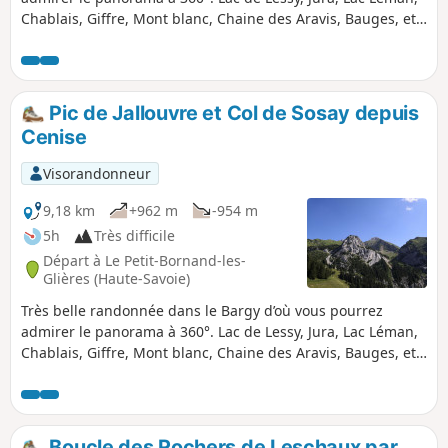
Chablais, Giffre, Mont blanc, Chaine des Aravis, Bauges, etc.
Possible difficulté pour les personnes sujettes au vertige
entre le (6) et le (8) et l'accès à la Pointe de Domingit.
Pic de Jallouvre et Col de Sosay depuis
Cenise
Visorandonneur
9,18 km
+962 m
-954 m
5h
Très difficile
Départ à Le Petit-Bornand-les-
Glières (Haute-Savoie)
Très belle randonnée dans le Bargy d’où vous pourrez
admirer le panorama à 360°. Lac de Lessy, Jura, Lac Léman,
Chablais, Giffre, Mont blanc, Chaine des Aravis, Bauges, etc.
Attention : cette randonnée, pas totalement balisée, avec un
passage aérien au Col du Rasoir, est réservée à des
randonneurs expérimentés et non sujets au vertige.
Boucle des Rochers de Leschaux par