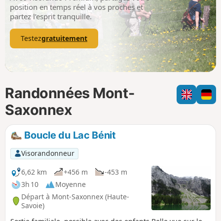
p
position en temps réel à vos proches et
partez l’esprit tranquille.
Testez
gratuitement
Randonnées Mont-
Saxonnex
Boucle du Lac Bénit
Visorandonneur
6,62 km
+456 m
-453 m
3h 10
Moyenne
Départ à Mont-Saxonnex (Haute-
Savoie)