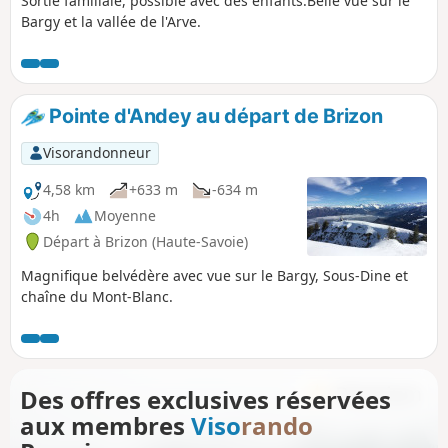
Sortie familiale, possible avec des enfants.Belle vue sur le
Bargy et la vallée de l'Arve.
Pointe d'Andey au départ de Brizon
Visorandonneur
4,58 km
+633 m
-634 m
4h
Moyenne
Départ à Brizon (Haute-Savoie)
Magnifique belvédère avec vue sur le Bargy, Sous-Dine et
chaîne du Mont-Blanc.
Des offres exclusives réservées
aux membres
Viso
rando