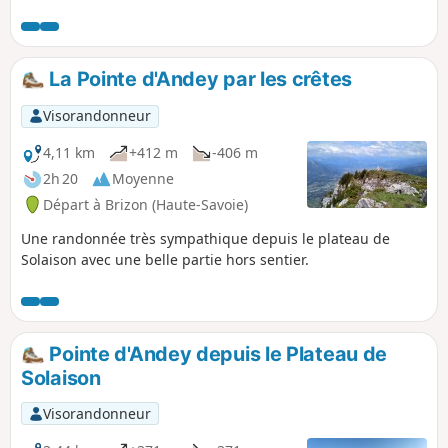
son ascension à partir de Marignier
avec un dénivelé non négligeable. La
phase aller s'effectue par le Chemin de
l'Eponnet et le retour via les Granges.
La Pointe d'Andey par les crêtes
Sur la partie supérieure du parcours de
nombreux points de vue s'offrent à vous.
Visorandonneur
4,11 km
+412 m
-406 m
2h 20
Moyenne
Départ à Brizon (Haute-Savoie)
Une randonnée très sympathique depuis le plateau de
Solaison avec une belle partie hors sentier.
Pointe d'Andey depuis le Plateau de
Solaison
Visorandonneur