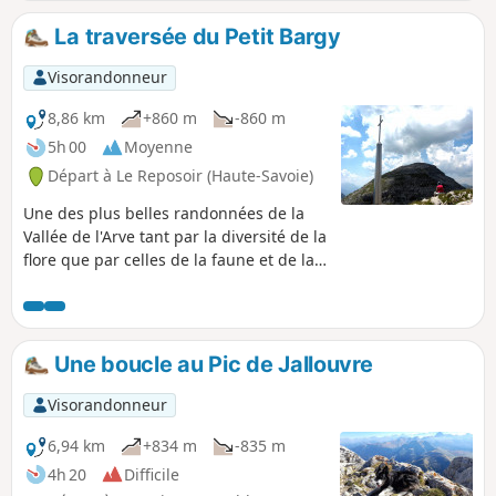
Attention, l'itinéraire se réalise sur
quelques sections hors sentier dans un
La traversée du Petit Bargy
environnement chaotique dans des
dédales de Lapiaz assez développés.Une
Visorandonneur
ZSM (Zones de Sensibilité Majeure) pour
la protection du Gypaète Barbu est
8,86 km
+860 m
-860 m
traversée : lire les informations
5h 00
Moyenne
pratiques.
Départ à Le Reposoir (Haute-Savoie)
Une des plus belles randonnées de la
Vallée de l'Arve tant par la diversité de la
flore que par celles de la faune et de la
géologie.
Une boucle au Pic de Jallouvre
Visorandonneur
6,94 km
+834 m
-835 m
4h 20
Difficile