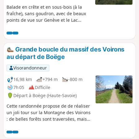
Balade en crête et en sous-bois (à la
fraîche), sans goudron, avec de beaux
points de vue sur Genève et le Lac
Léman à l'Ouest, les Alpes et la chaîne
du Mont-Blanc à l'Est. Boucle qui
présente l'avantage de pouvoir être
raccourcie (ou prolongée) à votre guise
Grande boucle du massif des Voirons
car elle coupe de nombreux sentiers.
au départ de Boëge
Visorandonneur
16,98 km
+794 m
-800 m
7h 05
Difficile
Départ à Boëge (Haute-Savoie)
Cette randonnée propose de de réaliser
un joli tour sur la Montagne des Voirons
: de belles forêts sont traversées, mais
l'itinéraire offre aussi de nombreux
points de vue, notamment vers le bassin
du Léman, le Chablais, et le massif du