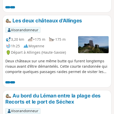
et après un agréable parcours forestier, un sentier
aménagé permet d'atteindre la Grotte aux Loups dans un
cadre sauvage. Au-dessus de la grotte, le point de vue de la
Maladière offre un beau panorama sur le Léman.
Les deux châteaux d'Allinges
Visorandonneur
3,20 km
+175 m
-175 m
1h 25
Moyenne
Départ à Allinges (Haute-Savoie)
Deux châteaux sur une même butte qui furent longtemps
rivaux avant d'être démantelés. Cette courte randonnée qui
comporte quelques passages raides permet de visiter les
vestiges de ces châteaux, notamment une chapelle romane,
et de bénéficier d'un vaste panorama sur le Léman. Une
variante plus courte encore évite l'essentiel du dénivelé.
Au bord du Léman entre la plage des
Recorts et le port de Séchex
Visorandonneur