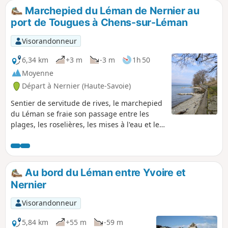
Marchepied du Léman de Nernier au
port de Tougues à Chens-sur-Léman
Visorandonneur
6,34 km
+3 m
-3 m
1h 50
Moyenne
Départ à Nernier (Haute-Savoie)
Sentier de servitude de rives, le marchepied
du Léman se fraie son passage entre les
plages, les roselières, les mises à l'eau et les
petits ports d'un côté et les villas estivales
de l'autre côté, cela pour le plaisir des vues
lacustres et pour la curiosité de découvrir
ces habitats de rêve. Faisable dans l'autre
Au bord du Léman entre Yvoire et
sens aussi (depuis le Port de Tougues).
Nernier
Attention quelques consignes de bon usage
dans les infos pratiques Ajout modérateur
Visorandonneur
au 18/10/2021 Une portion de sentier est
interdite (momentanément ?) Voir les avis en
5,84 km
+55 m
-59 m