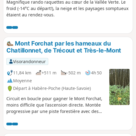
Magnifique rando raquettes au cœur de la Vallée Verte. Le
froid (-14°C au départ!), la neige et les paysages somptueux
étaient au rendez-vous.
Mont Forchat par les hameaux du
Chatillonnet, de Trécout et Très-le-Mont
Visorandonneur
11,84 km
+511 m
-502 m
4h 50
Moyenne
Départ à Habère-Poche (Haute-Savoie)
Circuit en boucle pour gagner le Mont Forchat,
moins difficile que l'ascension directe. Montée
progressive par une piste forestière avec des
points de vue sur le Léman. Traversée des
hameaux du Chatillonnet et de Trécout avant
d'arrivée à celui de Très le Mont. Accès au