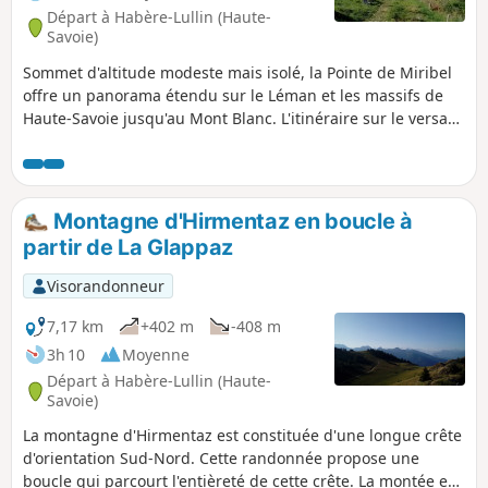
Départ à Habère-Lullin (Haute-
Savoie)
Sommet d'altitude modeste mais isolé, la Pointe de Miribel
offre un panorama étendu sur le Léman et les massifs de
Haute-Savoie jusqu'au Mont Blanc. L'itinéraire sur le versant
Sud du sommet est jalonné d'un chemin de croix datant de
1804. Cette boucle propose une approche plus originale et
plus diversifiée que l'usuelle montée depuis Ajon, à travers
d'agréables alpages et quelques passages boisés.
Montagne d'Hirmentaz en boucle à
partir de La Glappaz
Visorandonneur
7,17 km
+402 m
-408 m
3h 10
Moyenne
Départ à Habère-Lullin (Haute-
Savoie)
La montagne d'Hirmentaz est constituée d'une longue crête
d'orientation Sud-Nord. Cette randonnée propose une
boucle qui parcourt l'entièreté de cette crête. La montée est