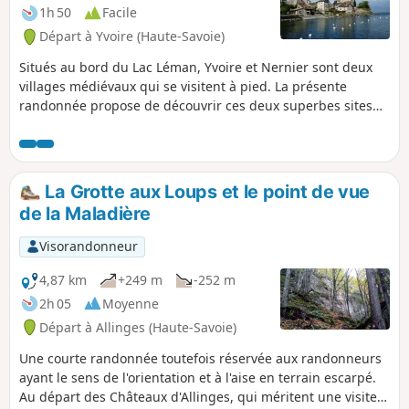
bas de cette fiche
1h 50
Facile
Départ à Yvoire (Haute-Savoie)
Situés au bord du Lac Léman, Yvoire et Nernier sont deux
villages médiévaux qui se visitent à pied. La présente
randonnée propose de découvrir ces deux superbes sites
en effectuant à pied la liaison entre les deux. Une courte
promenade proposée ici en aller et retour mais qui, en été,
peut s'effectuer en aller simple avec un retour par bateau.
La Grotte aux Loups et le point de vue
de la Maladière
Visorandonneur
4,87 km
+249 m
-252 m
2h 05
Moyenne
Départ à Allinges (Haute-Savoie)
Une courte randonnée toutefois réservée aux randonneurs
ayant le sens de l'orientation et à l'aise en terrain escarpé.
Au départ des Châteaux d'Allinges, qui méritent une visite,