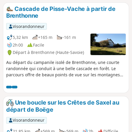
Mont Blanc.
Cascade de Pisse-Vache à partir de
Brenthonne
Visorandonneur
5,32 km
+165 m
-161 m
2h 00
Facile
Départ à Brenthonne (Haute-Savoie)
Au départ du campanile isolé de Brenthonne, une courte
randonnée qui conduit à une belle cascade en forêt. Le
parcours offre de beaux points de vue sur les montagnes
avoisinantes et sur le Léman. Au passage, il sera possible
d'apprécier le Château d'Avully, ouvert à la visite.
Une boucle sur les Crêtes de Saxel au
départ de Boëge
Visorandonneur
21,85 km
+569 m
-569 m
2h
Difficile