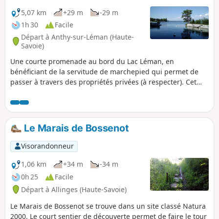
5,07 km
+29 m
-29 m
1h 30
Facile
Départ à Anthy-sur-Léman (Haute-
Savoie)
Une courte promenade au bord du Lac Léman, en
bénéficiant de la servitude de marchepied qui permet de
passer à travers des propriétés privées (à respecter). Cet
itinéraire offre de belles vues sur le lac, sa rive suisse et les
Monts du Jura, ainsi que la traversée du joli village d'Anthy-
sur-Léman. En saison (juillet-septembre), baignade
possible.
Le Marais de Bossenot
Visorandonneur
1,06 km
+34 m
-34 m
0h 25
Facile
Départ à Allinges (Haute-Savoie)
Le Marais de Bossenot se trouve dans un site classé Natura
2000. Le court sentier de découverte permet de faire le tour