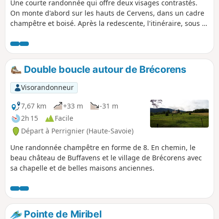
Une courte randonnée qui offre deux visages contrastés.
On monte d'abord sur les hauts de Cervens, dans un cadre
champêtre et boisé. Après la redescente, l'itinéraire, sous le
signe de l'eau, longe ruisseaux, étangs et marais.
Double boucle autour de Brécorens
Visorandonneur
7,67 km
+33 m
-31 m
2h 15
Facile
Départ à Perrignier (Haute-Savoie)
Une randonnée champêtre en forme de 8. En chemin, le
beau château de Buffavens et le village de Brécorens avec
sa chapelle et de belles maisons anciennes.
Pointe de Miribel