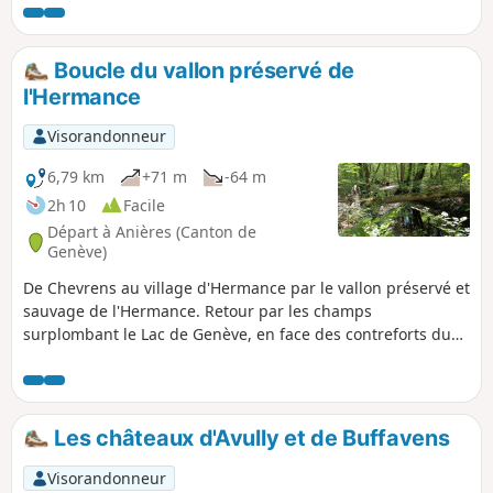
Notre-Dame des Vignes, on peut observer une curiosité
géologique, la Pierre à Martin. Après un passage en forêt,
on redescend en bénéficiant de beaux points de vue. La
Boucle du vallon préservé de
randonnée s'achève à travers le vignoble.
l'Hermance
Visorandonneur
6,79 km
+71 m
-64 m
2h 10
Facile
Départ à Anières (Canton de
Genève)
De Chevrens au village d'Hermance par le vallon préservé et
sauvage de l'Hermance. Retour par les champs
surplombant le Lac de Genève, en face des contreforts du
Jura.
Les châteaux d'Avully et de Buffavens
Visorandonneur