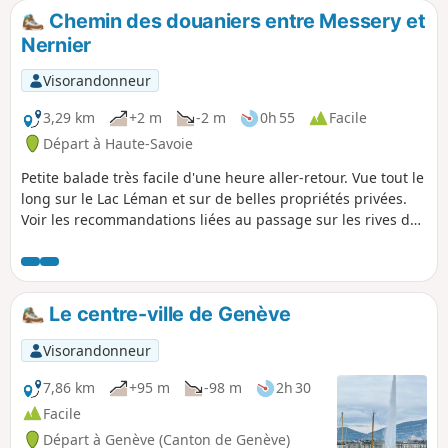
Chemin des douaniers entre Messery et
Nernier
Visorandonneur
3,29 km
+2 m
-2 m
0h 55
Facile
Départ à Haute-Savoie
Petite balade très facile d'une heure aller-retour. Vue tout le
long sur le Lac Léman et sur de belles propriétés privées.
Voir les recommandations liées au passage sur les rives du
Léman dans la rubrique des informations pratiques. Ajout
modérateur au 18/10/2021 : Portion de sentier
(momentanément ?) interdite. Voir les avis en bas de cette
fiche
Le centre-ville de Genève
Visorandonneur
7,86 km
+95 m
-98 m
2h 30
Facile
Départ à Genève (Canton de Genève)