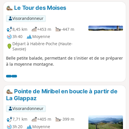
Le Tour des Moises
Visorandonneur
8,45 km
+453 m
-447 m
3h 40
Moyenne
Départ à Habère-Poche (Haute-
Savoie)
Belle petite balade, permettant de s'initier et de se préparer
à la moyenne montagne.
Pointe de Miribel en boucle à partir de
La Glappaz
Visorandonneur
7,71 km
+405 m
-399 m
3h 20
Moyenne