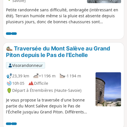
Savoie)
Petite randonnée sans difficulté, ombragée (intéressant en
été). Terrain humide même si la pluie est absente depuis
plusieurs jours, donc de bonnes chaussures sont
recommandées.
Traversée du Mont Salève au Grand
Piton depuis le Pas de l'Echelle
Visorandonneur
23,39 km
+1 196 m
-1 194 m
10h 05
Difficile
Départ à Étrembières (Haute-Savoie)
Je vous propose la traversée d'une bonne
partie du Mont Salève depuis le Pas de
l'Échelle jusqu'au Grand Piton. Différents
panoramas, entre autres avec certains
massifs du Chablais et des Bornes, la vallée