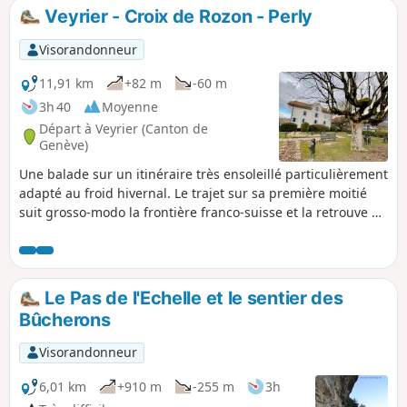
Veyrier - Croix de Rozon - Perly
Visorandonneur
11,91 km
+82 m
-60 m
3h 40
Moyenne
Départ à Veyrier (Canton de
Genève)
Une balade sur un itinéraire très ensoleillé particulièrement
adapté au froid hivernal. Le trajet sur sa première moitié
suit grosso-modo la frontière franco-suisse et la retrouve à
l'arrivée. Aucune difficulté particulière si ce n'est la distance
(qui peut être réduite). Un peu beaucoup de bitume mais
cela évite la boue des chemins de terre en saison.
Le Pas de l'Echelle et le sentier des
Bûcherons
Visorandonneur
6,01 km
+910 m
-255 m
3h