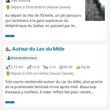
Très difficile
Départ à Étrembières (Haute-Savoie)
Au départ du Pas de l’Échelle, un joli parcours
qui s’achèvera à la gare supérieure du
téléphérique du Salève, en passant par le
Vallon de Monnetier, le sentier des Bûcherons,
le haut de la Petite Gorge et le plateau
sommital. Une randonnée qui présente des
passages très exposés, réservée aux
Autour du Lac du Môle
personnes absolument pas sujettes au
vertige, et qui exige la plus grande prudence.
Visorandonneur
2,12 km
+3 m
-3 m
0h 35
Facile
Départ à Ville-en-Sallaz (Haute-Savoie)
Très courte randonnée autour du Lac du Môle, plus proche
de la promenade familiale d'une après-midi. Beaucoup
d'oiseaux y nidifient. À noter l'effort fait pour rendre
accessible aux personnes à mobilité réduite (PMR) tout le
tour du lac.