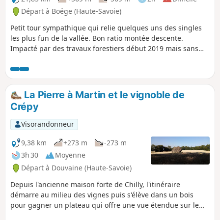
Départ à Boëge (Haute-Savoie)
Petit tour sympathique qui relie quelques uns des singles
les plus fun de la vallée. Bon ratio montée descente.
Impacté par des travaux forestiers début 2019 mais sans
catastrophe, ainsi que des orages (beaucoup d'arbres
couchés).
La Pierre à Martin et le vignoble de
Crépy
Visorandonneur
9,38 km
+273 m
-273 m
3h 30
Moyenne
Départ à Douvaine (Haute-Savoie)
Depuis l'ancienne maison forte de Chilly, l'itinéraire
démarre au milieu des vignes puis s'élève dans un bois
pour gagner un plateau qui offre une vue étendue sur le
Léman et les sommets avoisinants. Après être passé à