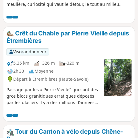
meulière, curiosité qui vaut le détour, le tout au milieu
d'une agréable forêt de moyenne montagne.
Crêt du Chable par Pierre Vieille depuis
Étrembières
Visorandonneur
5,35 km
+326 m
-320 m
2h 30
Moyenne
Départ à Étrembières (Haute-Savoie)
Passage par les « Pierre Vieille" qui sont des
gros blocs granitiques erratiques déposés
par les glaciers il y a des millions d’années
depuis le massif du Mont-Blanc. Je vous
emmène ensuite au Crêt du Chable pour un
point de vue sur la vallée de l’Arve et le
Mont-blanc. Itinéraire déconseillé aux
Tour du Canton à vélo depuis Chêne-
personnes sujettes au vertige et par météo