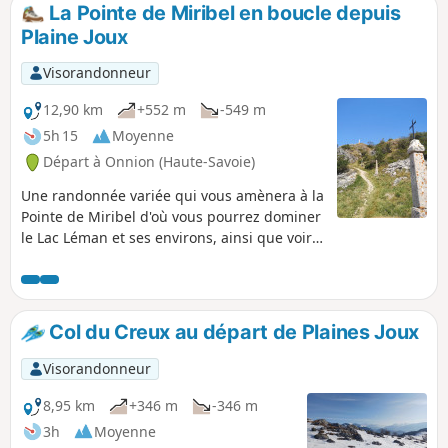
sommet par le Balcon du Léman. Retour par un
La Pointe de Miribel en boucle depuis
sentier raide sur le Col de l'Encrenaz, puis la
Plaine Joux
piste de Très le Mont, un sentier facile en sous-
bois avant de rejoindre la piste du Col des
Visorandonneur
Moises.
12,90 km
+552 m
-549 m
5h 15
Moyenne
Départ à Onnion (Haute-Savoie)
Une randonnée variée qui vous amènera à la
Pointe de Miribel d'où vous pourrez dominer
le Lac Léman et ses environs, ainsi que voir
le Mont Blanc et sa chaîne.
Col du Creux au départ de Plaines Joux
Visorandonneur
8,95 km
+346 m
-346 m
3h
Moyenne