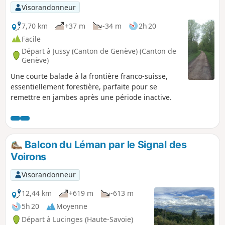
p
Visorandonneur
7,70 km
+37 m
-34 m
2h 20
Facile
Départ à Jussy (Canton de Genève) (Canton de
Genève)
Une courte balade à la frontière franco-suisse,
essentiellement forestière, parfaite pour se
remettre en jambes après une période inactive.
Balcon du Léman par le Signal des
Voirons
Visorandonneur
12,44 km
+619 m
-613 m
5h 20
Moyenne
Départ à Lucinges (Haute-Savoie)