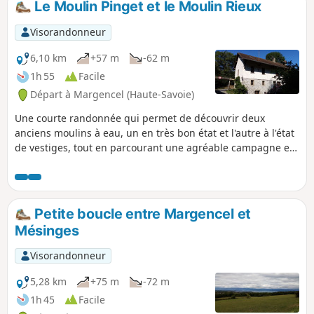
Le Moulin Pinget et le Moulin Rieux
Visorandonneur
6,10 km
+57 m
-62 m
1h 55
Facile
Départ à Margencel (Haute-Savoie)
Une courte randonnée qui permet de découvrir deux
anciens moulins à eau, un en très bon état et l'autre à l'état
de vestiges, tout en parcourant une agréable campagne et
en bénéficiant de beaux points de vue.
Petite boucle entre Margencel et
Mésinges
Visorandonneur
5,28 km
+75 m
-72 m
1h 45
Facile