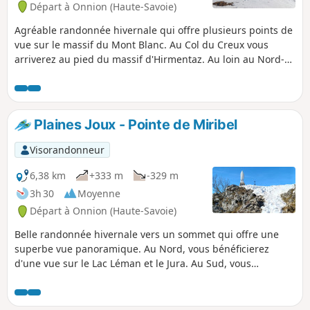
Départ à Onnion (Haute-Savoie)
Agréable randonnée hivernale qui offre plusieurs points de
vue sur le massif du Mont Blanc. Au Col du Creux vous
arriverez au pied du massif d'Hirmentaz. Au loin au Nord-
Est vous reconnaitrez la Roc d'Enfer.
Plaines Joux - Pointe de Miribel
Visorandonneur
6,38 km
+333 m
-329 m
3h 30
Moyenne
Départ à Onnion (Haute-Savoie)
Belle randonnée hivernale vers un sommet qui offre une
superbe vue panoramique. Au Nord, vous bénéficierez
d'une vue sur le Lac Léman et le Jura. Au Sud, vous
profiterez d'un large panorama sur tout le massif du Mont
Blanc.