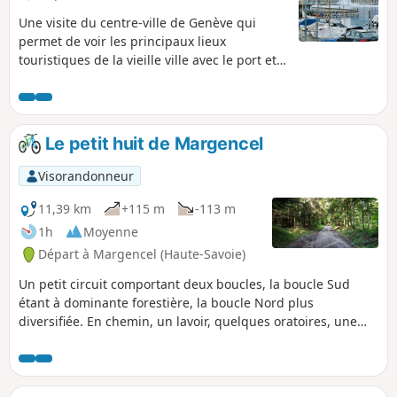
Une visite du centre-ville de Genève qui
permet de voir les principaux lieux
touristiques de la vieille ville avec le port et
toute son animation.
Le petit huit de Margencel
Visorandonneur
11,39 km
+115 m
-113 m
1h
Moyenne
Départ à Margencel (Haute-Savoie)
Un petit circuit comportant deux boucles, la boucle Sud
étant à dominante forestière, la boucle Nord plus
diversifiée. En chemin, un lavoir, quelques oratoires, une
belle fontaine à Jouvernex, un ancien puits aujourd'hui au
milieu de la forêt et les ruines de l'ancienne ferme des
Esserts.