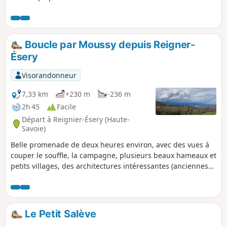
raide mais le cheminement en crête est très agréable.
Boucle par Moussy depuis Reigner-
Ésery
Visorandonneur
7,33 km
+230 m
-236 m
2h 45
Facile
Départ à Reignier-Ésery (Haute-
Savoie)
Belle promenade de deux heures environ, avec des vues à
couper le souffle, la campagne, plusieurs beaux hameaux et
petits villages, des architectures intéressantes (anciennes
et nouvelles), des jardins, des potagers, des vues sur la
vallée de l'Arve, vers Vertraz-Mentoux et le Lac Léman.
Le Petit Salève