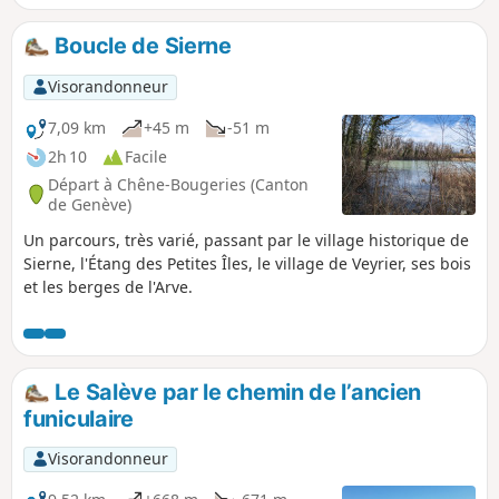
de l'Arve, le Mont-Blanc et Lac d'Annecy dans
la 1re partie. Puis le bassin Genevois, le lac
Boucle de Sierne
Léman et le Jura dans la seconde. C'est une
randonnée sans difficulté technique mais
Visorandonneur
difficile de part la distance.
7,09 km
+45 m
-51 m
2h 10
Facile
Départ à Chêne-Bougeries (Canton
de Genève)
Un parcours, très varié, passant par le village historique de
Sierne, l'Étang des Petites Îles, le village de Veyrier, ses bois
et les berges de l'Arve.
Le Salève par le chemin de l’ancien
funiculaire
Visorandonneur