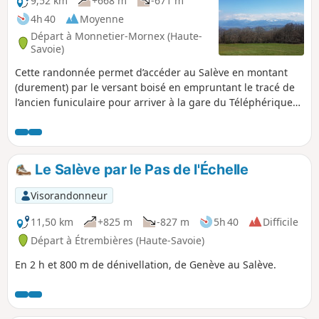
9,52 km
+668 m
-671 m
4h 40
Moyenne
Départ à Monnetier-Mornex (Haute-
Savoie)
Cette randonnée permet d’accéder au Salève en montant
(durement) par le versant boisé en empruntant le tracé de
l’ancien funiculaire pour arriver à la gare du Téléphérique
puis à l’Observatoire. Une fois sur la crête du Salève, on
peut découvrir les nombreux points de vue remarquables
sur Genève, le Lac Léman, les monts du Jura et les
panoramas inoubliables sur toute la chaîne du Mont Blanc.
Le Salève par le Pas de l'Échelle
Visorandonneur
11,50 km
+825 m
-827 m
5h 40
Difficile
Départ à Étrembières (Haute-Savoie)
En 2 h et 800 m de dénivellation, de Genève au Salève.