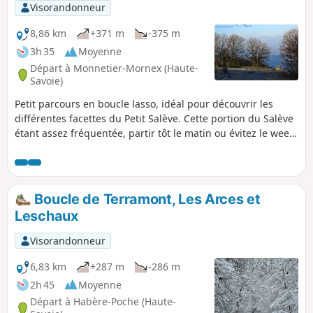
Visorandonneur
8,86 km
+371 m
-375 m
3h 35
Moyenne
Départ à Monnetier-Mornex (Haute-
Savoie)
Petit parcours en boucle lasso, idéal pour découvrir les
différentes facettes du Petit Salève. Cette portion du Salève
étant assez fréquentée, partir tôt le matin ou évitez le week-
end.
Boucle de Terramont, Les Arces et
Leschaux
Visorandonneur
6,83 km
+287 m
-286 m
2h 45
Moyenne
Départ à Habère-Poche (Haute-