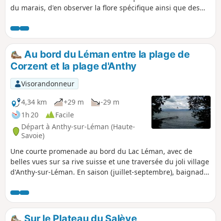
du marais, d'en observer la flore spécifique ainsi que des
concrétions de tuff. Plusieurs panneaux d'information
jalonnent ce parcours pour amoureux de la nature, petits
ou grands.
Au bord du Léman entre la plage de
Corzent et la plage d'Anthy
Visorandonneur
4,34 km
+29 m
-29 m
1h 20
Facile
Départ à Anthy-sur-Léman (Haute-
Savoie)
Une courte promenade au bord du Lac Léman, avec de
belles vues sur sa rive suisse et une traversée du joli village
d'Anthy-sur-Léman. En saison (juillet-septembre), baignade
possible.
Sur le Plateau du Salève