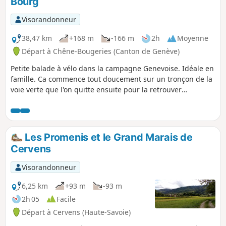
Bourg
défavorable.
Visorandonneur
38,47 km
+168 m
-166 m
2h
Moyenne
Départ à Chêne-Bougeries (Canton de Genève)
Petite balade à vélo dans la campagne Genevoise. Idéale en
famille. Ca commence tout doucement sur un tronçon de la
voie verte que l'on quitte ensuite pour la retrouver
brièvement avant l’arrivée. La randonnée traverse Chêne-
Bourg puis on s’enfonce ensuite dans Champel, Bout du
Monde, Veyrier, avant de faire une belle boucle dans la
campagne. La randonnée rallie ensuite Thonex puis
Les Promenis et le Grand Marais de
Puplinge, Choulex et Vandoeuvres. S’armer de patience à la
Cervens
fin, car les routes étant étroites, il est possible de se
retrouver face a des automobilistes dans des sens uniques.
Visorandonneur
6,25 km
+93 m
-93 m
2h 05
Facile
Départ à Cervens (Haute-Savoie)