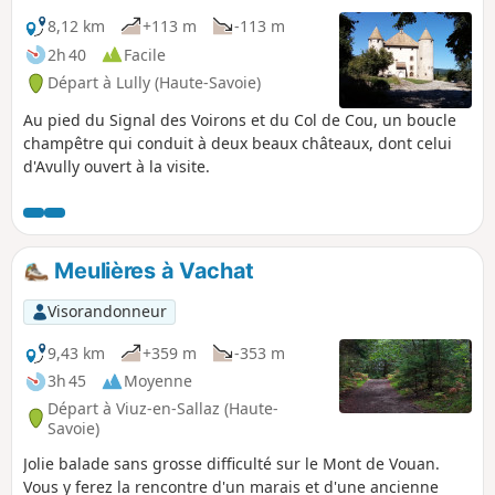
8,12 km
+113 m
-113 m
2h 40
Facile
Départ à Lully (Haute-Savoie)
Au pied du Signal des Voirons et du Col de Cou, un boucle
champêtre qui conduit à deux beaux châteaux, dont celui
d'Avully ouvert à la visite.
Meulières à Vachat
Visorandonneur
9,43 km
+359 m
-353 m
3h 45
Moyenne
Départ à Viuz-en-Sallaz (Haute-
Savoie)
Jolie balade sans grosse difficulté sur le Mont de Vouan.
Vous y ferez la rencontre d'un marais et d'une ancienne