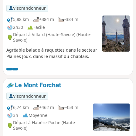
Visorandonneur
5,88 km
+384 m
-384 m
2h30
Facile
Départ à Villard (Haute-Savoie) (Haute-
Savoie)
Agréable balade à raquettes dans le secteur
Plaines Joux, dans le massif du Chablais.
Le Mont Forchat
Visorandonneur
6,74 km
+462 m
-453 m
3h
Moyenne
Départ à Habère-Poche (Haute-
Savoie)