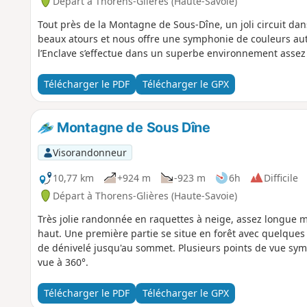
Départ à Thorens-Glières (Haute-Savoie)
Tout près de la Montagne de Sous-Dîne, un joli circuit da
beaux atours et nous offre une symphonie de couleurs aut
l’Enclave s’effectue dans un superbe environnement assez
Télécharger le PDF
Télécharger le GPX
Montagne de Sous Dîne
Visorandonneur
10,77 km
+924 m
-923 m
6h
Difficile
Départ à Thorens-Glières (Haute-Savoie)
Très jolie randonnée en raquettes à neige, assez longue 
haut. Une première partie se situe en forêt avec quelques 
de dénivelé jusqu'au sommet. Plusieurs points de vue sym
vue à 360°.
Télécharger le PDF
Télécharger le GPX