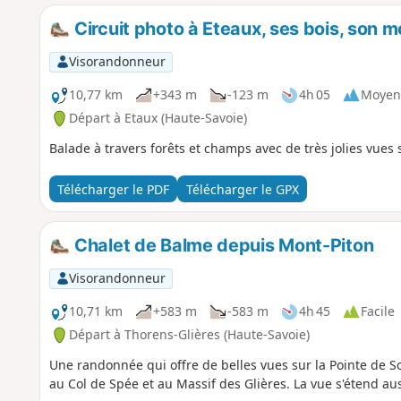
Circuit photo à Eteaux, ses bois, son m
Visorandonneur
10,77 km
+343 m
-123 m
4h 05
Moyen
Départ à Etaux (Haute-Savoie)
Balade à travers forêts et champs avec de très jolies vue
Télécharger le PDF
Télécharger le GPX
Chalet de Balme depuis Mont-Piton
Visorandonneur
10,71 km
+583 m
-583 m
4h 45
Facile
Départ à Thorens-Glières (Haute-Savoie)
Une randonnée qui offre de belles vues sur la Pointe de So
au Col de Spée et au Massif des Glières. La vue s'étend auss