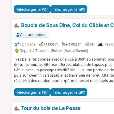
Télécharger le PDF
Télécharger le GPX
Boucle de Sous Dîne, Col du Câble et 
Visorandonneur
12,13 km
+1 008 m
-1 003 m
5h
Très di
Départ à Thorens-Glières (Haute-Savoie)
Très belle randonnée avec une vue à 360° au sommet, boucl
de vu technique. Alternant forêts, plateau de Lapiaz, pui
Câble, avec un passage très difficile. Puis une partie de d
puis sur chemin carrossable, et traversée de forêt. Attent
réservé à des randonneurs expérimentés et non sujets au 
Télécharger le PDF
Télécharger le GPX
Tour du bois de Le Pesse