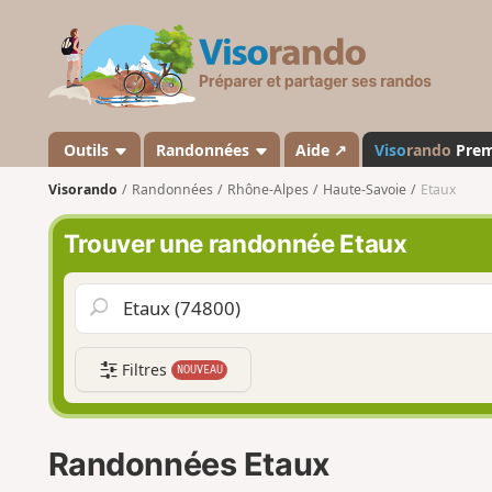
V
i
s
o
r
a
Outils
Randonnées
Aide ↗
Viso
rando
Pre
n
Visorando
Randonnées
Rhône-Alpes
Haute-Savoie
Etaux
d
o
Trouver une randonnée Etaux
Filtres
NOUVEAU
Randonnées Etaux