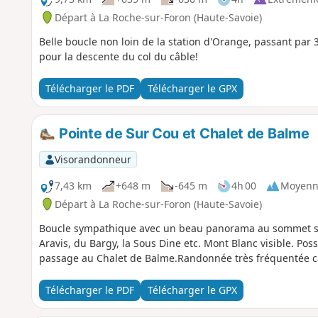
Départ à La Roche-sur-Foron (Haute-Savoie)
Belle boucle non loin de la station d'Orange, passant par 
pour la descente du col du câble!
Télécharger le PDF
Télécharger le GPX
Pointe de Sur Cou et Chalet de Balme
Visorandonneur
7,43 km
+648 m
-645 m
4h 00
Moyenn
Départ à La Roche-sur-Foron (Haute-Savoie)
Boucle sympathique avec un beau panorama au sommet sur 
Aravis, du Bargy, la Sous Dine etc. Mont Blanc visible. Poss
passage au Chalet de Balme.Randonnée très fréquentée ca
Télécharger le PDF
Télécharger le GPX