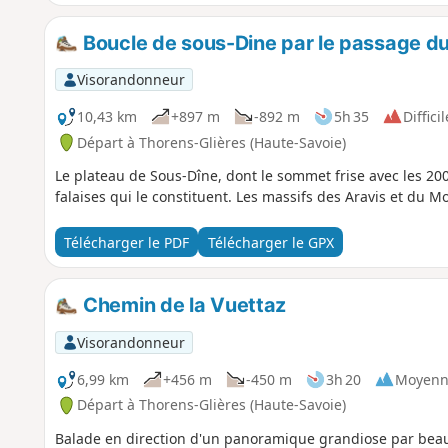
Boucle de sous-Dine par le passage d
Visorandonneur
10,43 km
+897 m
-892 m
5h 35
Difficil
Départ à Thorens-Glières (Haute-Savoie)
Le plateau de Sous-Dîne, dont le sommet frise avec les 20
falaises qui le constituent. Les massifs des Aravis et du 
Télécharger le PDF
Télécharger le GPX
Chemin de la Vuettaz
Visorandonneur
6,99 km
+456 m
-450 m
3h 20
Moyenn
Départ à Thorens-Glières (Haute-Savoie)
Balade en direction d'un panoramique grandiose par bea