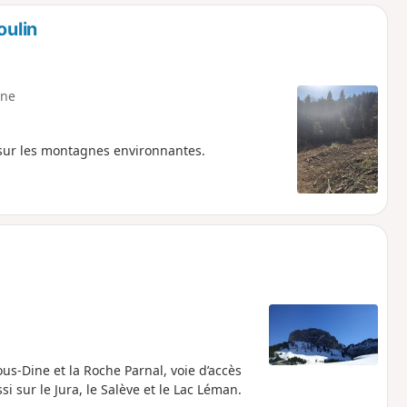
o
a
oulin
i
m
p
ne
s sur les montagnes environnantes.
us-Dine et la Roche Parnal, voie d’accès
i sur le Jura, le Salève et le Lac Léman.