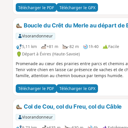
Télécharger le PDF
Télécharger le GPX
Boucle du Crêt du Merle au départ de 
Visorandonneur
5,11 km
+81 m
-82 m
1h 40
Facile
Départ à Évires (Haute-Savoie)
Promenade au cœur des prairies entre parcs et chemins av
Tenir votre chien en laisse car présence de vaches et de
famille, attention au chemin boueux par temps humide.
Télécharger le PDF
Télécharger le GPX
Col de Cou, col du Freu, col du Câble
Visorandonneur
9,73 km
+635 m
-630 m
4h
Extrêmemen