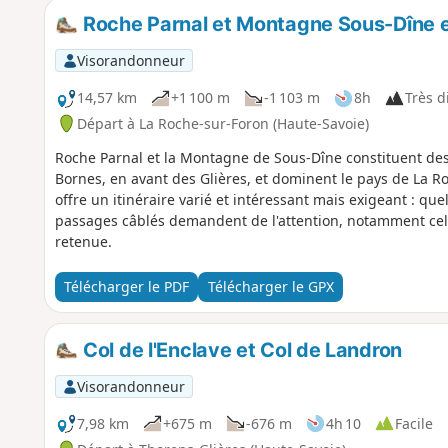
Roche Parnal et Montagne Sous-Dîne e
Visorandonneur
14,57 km
+1 100 m
-1 103 m
8h
Très di
Départ à La Roche-sur-Foron (Haute-Savoie)
Roche Parnal et la Montagne de Sous-Dîne constituent de
Bornes, en avant des Glières, et dominent le pays de La R
offre un itinéraire varié et intéressant mais exigeant : qu
passages câblés demandent de l'attention, notamment celui 
retenue.
Télécharger le PDF
Télécharger le GPX
Col de l'Enclave et Col de Landron
Visorandonneur
7,98 km
+675 m
-676 m
4h 10
Facile