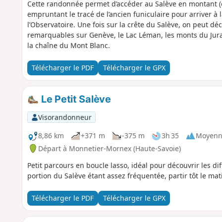
Cette randonnée permet d’accéder au Salève en montant (
empruntant le tracé de l’ancien funiculaire pour arriver à
l’Observatoire. Une fois sur la crête du Salève, on peut d
remarquables sur Genève, le Lac Léman, les monts du Jura
la chaîne du Mont Blanc.
Télécharger le PDF
Télécharger le GPX
Le Petit Salève
Visorandonneur
8,86 km
+371 m
-375 m
3h 35
Moyenn
Départ à Monnetier-Mornex (Haute-Savoie)
Petit parcours en boucle lasso, idéal pour découvrir les dif
portion du Salève étant assez fréquentée, partir tôt le mat
Télécharger le PDF
Télécharger le GPX