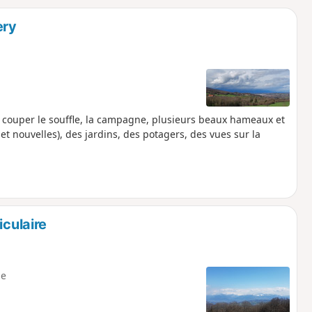
o
a
ery
i
m
p
 couper le souffle, la campagne, plusieurs beaux hameaux et
et nouvelles), des jardins, des potagers, des vues sur la
iculaire
e