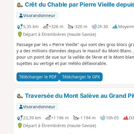
Crêt du Chable par Pierre Vieille depui
Visorandonneur
5,35 km
+326 m
-320 m
2h 30
Moyenn
Départ à Étrembières (Haute-Savoie)
Passage par les « Pierre Vieille" qui sont des gros blocs gr
y a des millions d’années depuis le massif du Mont-Blanc
pour un point de vue sur la vallée de l’Arve et le Mont-bla
sujettes au vertige et par météo défavorable.
Télécharger le PDF
Télécharger le GPX
Traversée du Mont Salève au Grand Pito
Visorandonneur
23,39 km
+1 196 m
-1 194 m
10h 05
Dif
Départ à Étrembières (Haute-Savoie)