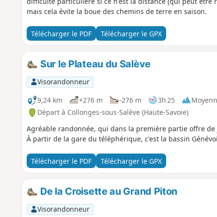
difficulté particulière si ce n'est la distance (qui peut êt
mais cela évite la boue des chemins de terre en saison.
Télécharger le PDF
Télécharger le GPX
Sur le Plateau du Salève
Visorandonneur
9,24 km
+276 m
-276 m
3h 25
Moyenn
Départ à Collonges-sous-Salève (Haute-Savoie)
Agréable randonnée, qui dans la première partie offre de j
À partir de la gare du téléphérique, c'est la bassin Génévo
Télécharger le PDF
Télécharger le GPX
De la Croisette au Grand Piton
Visorandonneur