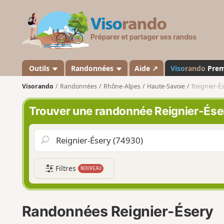
V
i
s
o
r
a
Outils
Randonnées
Aide ↗
Viso
rando
Pre
n
Visorando
Randonnées
Rhône-Alpes
Haute-Savoie
Reignier-É
d
o
Trouver une randonnée Reignier-Ése
Filtres
NOUVEAU
Randonnées Reignier-Ésery