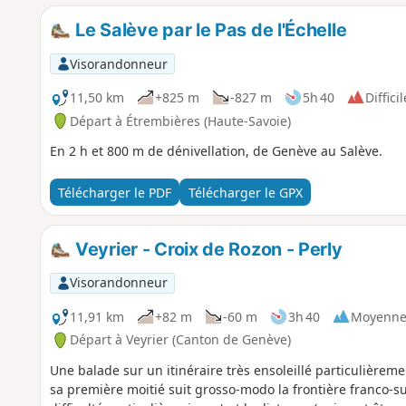
Le Salève par le Pas de l'Échelle
Visorandonneur
11,50 km
+825 m
-827 m
5h 40
Difficil
Départ à Étrembières (Haute-Savoie)
En 2 h et 800 m de dénivellation, de Genève au Salève.
Télécharger le PDF
Télécharger le GPX
Veyrier - Croix de Rozon - Perly
Visorandonneur
11,91 km
+82 m
-60 m
3h 40
Moyenn
Départ à Veyrier (Canton de Genève)
Une balade sur un itinéraire très ensoleillé particulièremen
sa première moitié suit grosso-modo la frontière franco-sui