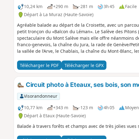
10,24 km
+290 m
-281 m
3h 45
Facile
Départ à La Muraz (Haute-Savoie)
Agréable balade au départ de la Croisette, avec un parco
petit tronçon du «Balcon du Léman». Le Salève des Pitons (o
spectaculaire du Mont Salève mais elle offre néanmoins de
franco-genevois, la chaîne du Jura, la rade de Genève/Petit
la vallée de l’Arve, le Chablais, la chaîne du Mont-Blanc, le
Télécharger le PDF
Télécharger le GPX
Circuit photo à Eteaux, ses bois, son m
Visorandonneur
10,77 km
+343 m
-123 m
4h 05
Moyen
Départ à Etaux (Haute-Savoie)
Balade à travers forêts et champs avec de très jolies vue