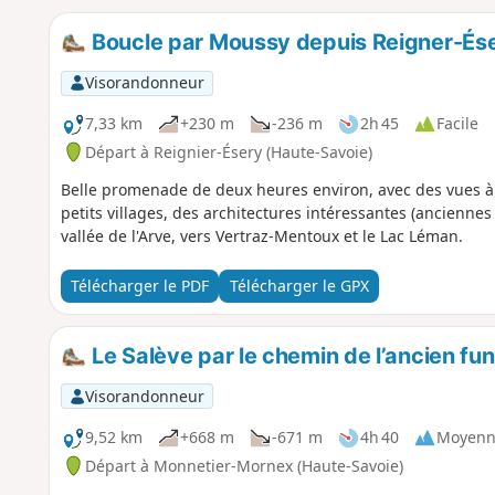
Boucle par Moussy depuis Reigner-És
Visorandonneur
7,33 km
+230 m
-236 m
2h 45
Facile
Départ à Reignier-Ésery (Haute-Savoie)
Belle promenade de deux heures environ, avec des vues à
petits villages, des architectures intéressantes (anciennes 
vallée de l'Arve, vers Vertraz-Mentoux et le Lac Léman.
Télécharger le PDF
Télécharger le GPX
Le Salève par le chemin de l’ancien fun
Visorandonneur
9,52 km
+668 m
-671 m
4h 40
Moyenn
Départ à Monnetier-Mornex (Haute-Savoie)