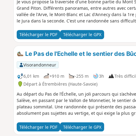
Je vous propose la traversée d'une bonne partie du Mont Sa
Grand Piton. Différents panoramas, entre autres avec cert
vallée de l'Arve, le Mont-Blanc et Lac d'Annecy dans la 1re 
le Jura dans la seconde. C'est une randonnée sans difficult
Télécharger le PDF
Télécharger le GPX
Le Pas de l'Echelle et le sentier des B
Visorandonneur
6,01 km
+910 m
-255 m
3h
Très diffici
Départ à Étrembières (Haute-Savoie)
Au départ du Pas de l’Échelle, un joli parcours qui s’achè
Salève, en passant par le Vallon de Monnetier, le sentier d
plateau sommital. Une randonnée qui présente des passag
absolument pas sujettes au vertige, et qui exige la plus 
Télécharger le PDF
Télécharger le GPX