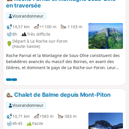
en traversée
Visorandonneur
14,57 km
+1 100 m
-1 103 m
8h
Très difficile
Départ à La Roche-sur-Foron
(Haute-Savoie)
Roche Parnal et la Montagne de Sous-Dîne constituent des
belvédères avancés du massif des Bornes, en avant des
Glières, et dominent le pays de La Roche-sur-Foron. Leur
traversée en boucle offre un itinéraire varié et intéressant
mais exigeant : quelques secteurs sont aériens et plusieurs
passages câblés demandent de l'attention, notamment celui
du Col du Câble, qui justifie la cotation retenue.
Chalet de Balme depuis Mont-Piton
Visorandonneur
10,71 km
+583 m
-583 m
4h 45
Facile