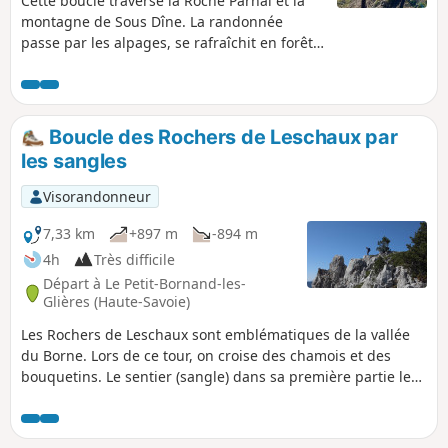
Cette boucle traverse la Roche Parnal et la
montagne de Sous Dîne. La randonnée
passe par les alpages, se rafraîchit en forêt
et enjambe quelques passages rocheux,
mais sans difficulté. On croise des
bouquetins, mais, surtout, on a presque tout
le temps un panorama de 360° allant du Jura
Boucle des Rochers de Leschaux par
à la chaîne des Aravis et à celle du Mont
les sangles
blanc. Mais c'est un itinéraire exigeant par
sa longueur et sa dénivelée, cepedant sans
Visorandonneur
difficultés techniques. On peut aussi choisir
le sens inverse à celui proposé ici. (!)
7,33 km
+897 m
-894 m
Prendre connaissance des paragraphes (5) :
4h
Très difficile
sentier peu visible et (6) falaises, câbles,
Départ à Le Petit-Bornand-les-
crêtes, échelle, ressaut rocheux.
Glières (Haute-Savoie)
Les Rochers de Leschaux sont emblématiques de la vallée
du Borne. Lors de ce tour, on croise des chamois et des
bouquetins. Le sentier (sangle) dans sa première partie le
long de la falaise est vertigineux mais le site est
exceptionnel. Après avoir remonté deux cheminées, on
atteint la crête que l'on suit par un sentier s'ouvrant sur une