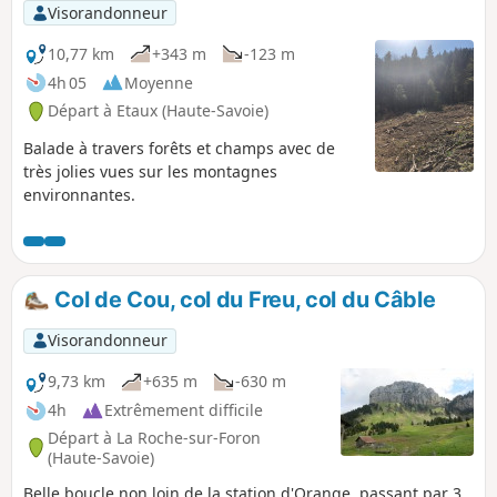
Visorandonneur
10,77 km
+343 m
-123 m
4h 05
Moyenne
Départ à Etaux (Haute-Savoie)
Balade à travers forêts et champs avec de
très jolies vues sur les montagnes
environnantes.
Col de Cou, col du Freu, col du Câble
Visorandonneur
9,73 km
+635 m
-630 m
4h
Extrêmement difficile
Départ à La Roche-sur-Foron
(Haute-Savoie)
Belle boucle non loin de la station d'Orange, passant par 3