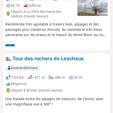
6h 10
Difficile
Départ à Le Petit-Bornand-les-
Glières (Haute-Savoie)
Randonnée très agréable à travers bois, alpages et des
passages plus soutenus ensuite. Au sommet le très beau
panorama sur les Aravis et le massif du Mont-Blanc au Sud
et le Jura au Nord font oublier la longueur du
cheminement. La présence de nombreux bouquetins égaie
la course.
Tour des rochers de Leschaux
Visorandonneur
7,83 km
+471 m
-469 m
3h 35
Moyenne
Départ à Brizon (Haute-Savoie)
Une balade entre les alpages de Solaison, de Cenice, avec
une magnifique vue à 360° !