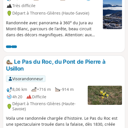
Très difficile
Départ à Thorens-Glières (Haute-Savoie)
Randonnée avec panorama à 360° du Jura au
Mont-Blanc, parcours de l'arête, beau circuit
dans des décors magnifiques. Attention: aux
(D/A) et (5), voir d'importantes recommandations
au § infos pratiques.
Le Pas du Roc, du Pont de Pierre à
Usillon
Visorandonneur
8,06 km
+716 m
-914 m
4h 20
Difficile
Départ à Thorens-Glières (Haute-
Savoie)
Voila une randonnée chargée d'histoire. Le Pas du Roc est
une spectaculaire trouée dans la falaise, dès 1830, créée