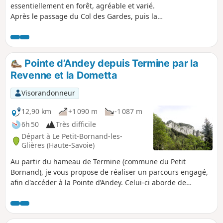
essentiellement en forêt, agréable et varié.
Après le passage du Col des Gardes, puis la
montée de Cornillon au hameau du Planet, vous
atteindrez un col assez ardu, celui du Pacheux.
Le sentier continue ensuite de grimper jusqu'au
petit hameau de la Combe de Bellajoux. Vous
Pointe d’Andey depuis Termine par la
vous dirigerez ensuite vers l'Envers des
Revenne et la Dometta
Sambuis où débute la descente et le retour vers
Beffay.
Visorandonneur
12,90 km
+1 090 m
-1 087 m
6h 50
Très difficile
Départ à Le Petit-Bornand-les-
Glières (Haute-Savoie)
Au partir du hameau de Termine (commune du Petit
Bornand), je vous propose de réaliser un parcours engagé,
afin d'accéder à la Pointe d’Andey. Celui-ci aborde de
nombreux points de vue et, avec un peu de chance, il est
possible de croiser quelques bouquetins. Attention : une
difficulté importante est rencontrée dans le secteur de la