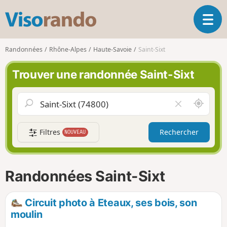
V
O
i
u
s
v
o
Randonnées
Rhône-Alpes
Haute-Savoie
Saint-Sixt
r
r
i
a
Trouver une randonnée Saint-Sixt
r
n
l
d
a
o
A
V
n
u
i
a
t
d
v
Filtres
Rechercher
NOUVEAU
o
e
i
u
r
g
r
l
a
d
e
Randonnées Saint-Sixt
t
e
c
i
m
h
o
o
a
Circuit photo à Eteaux, ses bois, son
n
i
m
moulin
p