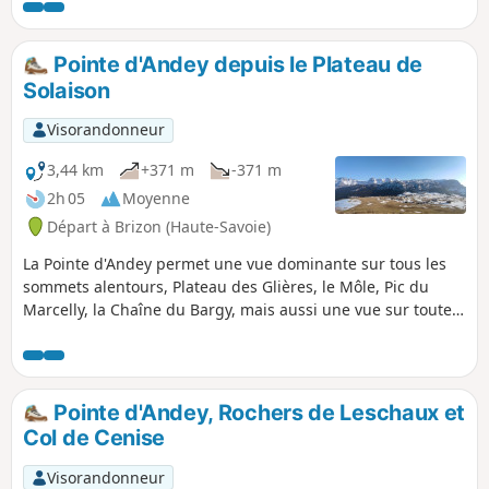
Pointe d'Andey depuis le Plateau de
Solaison
Visorandonneur
3,44 km
+371 m
-371 m
2h 05
Moyenne
Départ à Brizon (Haute-Savoie)
La Pointe d'Andey permet une vue dominante sur tous les
sommets alentours, Plateau des Glières, le Môle, Pic du
Marcelly, la Chaîne du Bargy, mais aussi une vue sur toute
la Vallée de l'Arve et son point culminant : le Mont-Blanc. De
l'autre côté, une belle vue par temps clair sur le bassin
lémanique et son lac, ainsi que les Monts du Jura au fond.
Pointe d'Andey, Rochers de Leschaux et
Col de Cenise
Visorandonneur