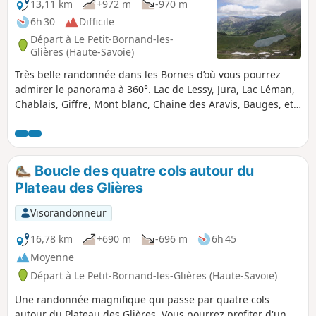
13,11 km
+972 m
-970 m
6h 30
Difficile
Départ à Le Petit-Bornand-les-
Glières (Haute-Savoie)
Très belle randonnée dans les Bornes d’où vous pourrez
admirer le panorama à 360°. Lac de Lessy, Jura, Lac Léman,
Chablais, Giffre, Mont blanc, Chaine des Aravis, Bauges, etc.
Possible difficulté pour les personnes sujettes au vertige
entre le (6) et le (8) et l'accès à la Pointe de Domingit.
Boucle des quatre cols autour du
Plateau des Glières
Visorandonneur
16,78 km
+690 m
-696 m
6h 45
Moyenne
Départ à Le Petit-Bornand-les-Glières (Haute-Savoie)
Une randonnée magnifique qui passe par quatre cols
autour du Plateau des Glières. Vous pourrez profiter d'un