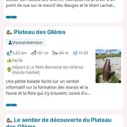
point de vue sur le massif des Bauges et le Mont Lachat
dans la montée, puis sur l'autre versant, sur la Montagne
des Frêtes. En fin de randonnée, vous dominerez le Plateau
des Glières. Des paysages très variés.
Plateau des Glières
Visorandonneur
5,62 km
+81 m
-84 m
1h 50
Facile
Départ à Le Petit-Bornand-les-Glières
(Haute-Savoie)
Une petite balade facile sur un sentier
informatif sur la formation des marais et la
faune et la flore qui s'y trouvent, suivie d'une
visite du monument érigé en l'honneur des
résistants qui se sont battus sur le Plateau
des Glieurs à la fin de la Seconde Guerre
mondiale. Le chemin du retour suit une
Le sentier de découverte du Plateau
partie du sentier historique et passe par
des Glières