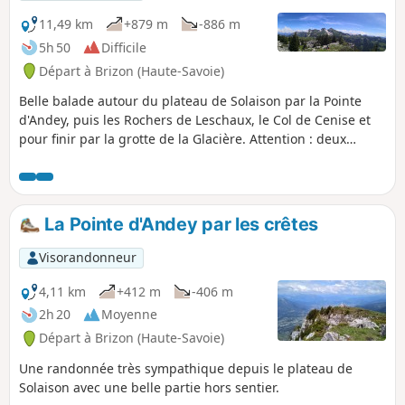
11,49 km
+879 m
-886 m
5h 50
Difficile
Départ à Brizon (Haute-Savoie)
Belle balade autour du plateau de Solaison par la Pointe
d'Andey, puis les Rochers de Leschaux, le Col de Cenise et
pour finir par la grotte de la Glacière. Attention : deux
passages délicats entre les points (9) et (10), des cordes
sont présentes.
La Pointe d'Andey par les crêtes
Visorandonneur
4,11 km
+412 m
-406 m
2h 20
Moyenne
Départ à Brizon (Haute-Savoie)
Une randonnée très sympathique depuis le plateau de
Solaison avec une belle partie hors sentier.