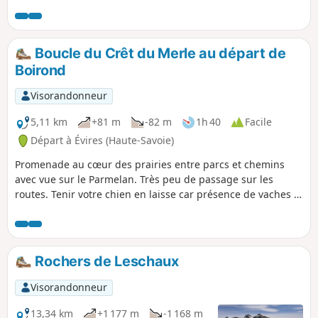
Boucle du Crêt du Merle au départ de
Boirond
Visorandonneur
5,11 km
+81 m
-82 m
1h 40
Facile
Départ à Évires (Haute-Savoie)
Promenade au cœur des prairies entre parcs et chemins
avec vue sur le Parmelan. Très peu de passage sur les
routes. Tenir votre chien en laisse car présence de vaches et
de chevaux tout au long du parcours. Bonne promenade en
famille, attention au chemin boueux par temps humide.
Rochers de Leschaux
Visorandonneur
13,34 km
+1 177 m
-1 168 m