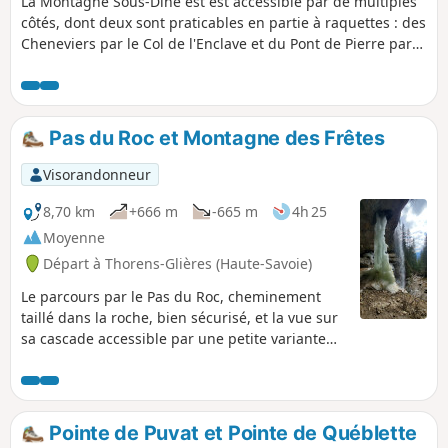
La Montagne Sous-Dîne est est accessible par de multiples
côtés, dont deux sont praticables en partie à raquettes : des
Cheneviers par le Col de l'Enclave et du Pont de Pierre par
le Pas du Roc. Ce dernier est le plus long mais aussi le plus
varié, permettant de se hisser sur les hauteurs par un
cheminement remarquable taillé dans la roche. Ce passage
est souvent en condition car rapidement déneigé vu son
Pas du Roc et Montagne des Frêtes
exposition. Les raquettes peuvent être chaussées
immédiatement après, pour une montée aisée par le
Visorandonneur
Champ Laitier puis des pentes offrant une vue de plus en
plus dégagée, face aux Aravis et au Mont Blanc.
8,70 km
+666 m
-665 m
4h 25
Moyenne
Départ à Thorens-Glières (Haute-Savoie)
Le parcours par le Pas du Roc, cheminement
taillé dans la roche, bien sécurisé, et la vue sur
sa cascade accessible par une petite variante
est magnifique. Après le belvédère du pas, à
une bifurcation au lieu-dit la Source, démarre
une courte boucle par la Montagne des Frêtes
jusqu'au vallon de Champ Laitier, que vous allez
Pointe de Puvat et Pointe de Québlette
redescendre pour revenir à votre point de