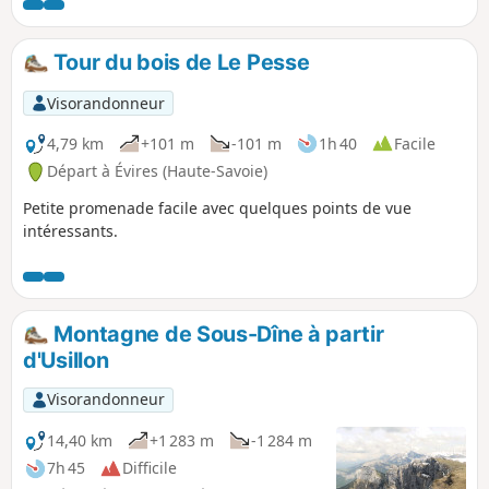
Tour du bois de Le Pesse
Visorandonneur
4,79 km
+101 m
-101 m
1h 40
Facile
Départ à Évires (Haute-Savoie)
Petite promenade facile avec quelques points de vue
intéressants.
Montagne de Sous-Dîne à partir
d'Usillon
Visorandonneur
14,40 km
+1 283 m
-1 284 m
7h 45
Difficile