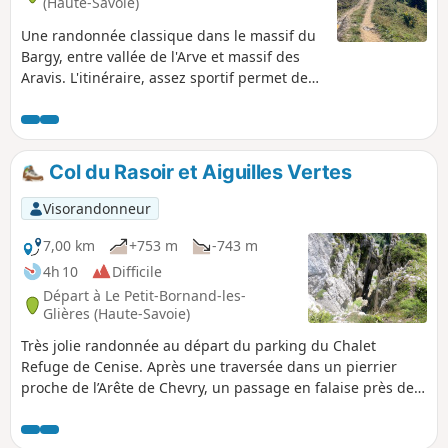
(Haute-Savoie)
Une randonnée classique dans le massif du
Bargy, entre vallée de l'Arve et massif des
Aravis. L'itinéraire, assez sportif permet de
découvrir le Lac de Lessy niché à 1700 m au
pied de l'Aiguille Verte du Chinaillon et un
magnifique panorama depuis le Col de
Sosay. Les bouquetins, autrefois légion sont
Col du Rasoir et Aiguilles Vertes
malheureusement devenus rares suite à
leur abattage massif (2014-2015). Reste le
Visorandonneur
gypaète barbu, dont c'est un territoire, et
que l'on peut observer assez fréquemment
7,00 km
+753 m
-743 m
dans le secteur.
4h 10
Difficile
Départ à Le Petit-Bornand-les-
Glières (Haute-Savoie)
Très jolie randonnée au départ du parking du Chalet
Refuge de Cenise. Après une traversée dans un pierrier
proche de l’Arête de Chevry, un passage en falaise près de
la Pointe de Sosay, un tronçon dans un alpage en longeant
le pied des Aiguilles Vertes puis une montée jusqu’au Col