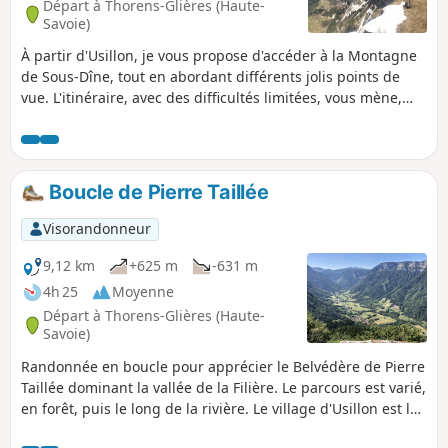
Départ à Thorens-Glières (Haute-
Savoie)
À partir d'Usillon, je vous propose d'accéder à la Montagne
de Sous-Dîne, tout en abordant différents jolis points de
vue. L'itinéraire, avec des difficultés limitées, vous mène,
préalablement, au Belvédère de La Pierre Taillée et au Col
de l'Enclave, puis revient par le Col de Landron.
Boucle de Pierre Taillée
Visorandonneur
9,12 km
+625 m
-631 m
4h 25
Moyenne
Départ à Thorens-Glières (Haute-
Savoie)
Randonnée en boucle pour apprécier le Belvédère de Pierre
Taillée dominant la vallée de la Filière. Le parcours est varié,
en forêt, puis le long de la rivière. Le village d'Usillon est le
point d'entrée pour le plateau des Glières, autre lieu de