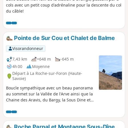
cols avec un petit coup d'adrénaline pour la descente du col
du câble!
Pointe de Sur Cou et Chalet de Balme
Visorandonneur
7,43 km
+648 m
-645 m
4h 00
Moyenne
Départ à La Roche-sur-Foron (Haute-
Savoie)
Boucle sympathique avec un beau panorama
au sommet sur la Vallée de l'Arve ainsi que la
Chaine des Aravis, du Bargy, la Sous Dine etc.
Mont Blanc visible. Possibilité de se restaurer
dans la descente car passage au Chalet de
Balme.Randonnée très fréquentée car Chalet
de Balme entre autre.
Roche Parnal et Montagne Sous-Dîne