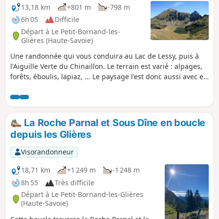
13,18 km
+801 m
-798 m
6h 05
Difficile
Départ à Le Petit-Bornand-les-
Glières (Haute-Savoie)
Une randonnée qui vous conduira au Lac de Lessy, puis à
l'Aiguille Verte du Chinaillon. Le terrain est varié : alpages,
forêts, éboulis, lapiaz, ... Le paysage l'est donc aussi avec en
point d'orgue le sommet qui offre un panorama à 360° sur
le massif des Bornes, des Aravis, du Mont Blanc. Le secteur
est aussi propice à la rencontre des nombreux bouquetins
du massif.
La Roche Parnal et Sous Dîne en boucle
depuis les Glières
Visorandonneur
18,71 km
+1 249 m
-1 248 m
8h 55
Très difficile
Départ à Le Petit-Bornand-les-Glières
(Haute-Savoie)