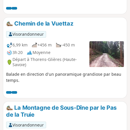
forêts, plateau de Lapiaz, puis descente
assez technique jusqu'au Col du Câble, avec
un passage très difficile. Puis une partie de
descente assez facile jusqu'au Chalet de
Chemin de la Vuettaz
Balme, puis sur chemin carrossable, et
traversée de forêt. Attention : un passage
Visorandonneur
aérien au Col du Câble, est réservé à des
randonneurs expérimentés et non sujets au
6,99 km
+456 m
-450 m
vertige.
3h 20
Moyenne
Départ à Thorens-Glières (Haute-
Savoie)
Balade en direction d'un panoramique grandiose par beau
temps.
La Montagne de Sous-Dîne par le Pas
de la Truie
Visorandonneur