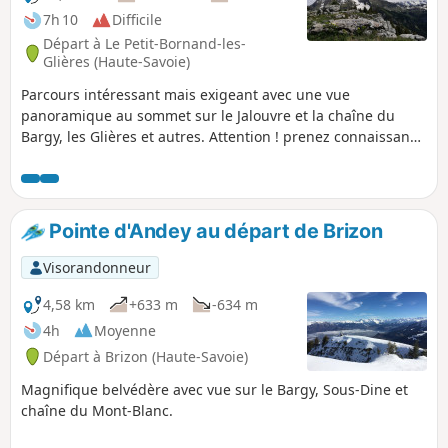
7h 10
Difficile
Départ à Le Petit-Bornand-les-
Glières (Haute-Savoie)
Parcours intéressant mais exigeant avec une vue
panoramique au sommet sur le Jalouvre et la chaîne du
Bargy, les Glières et autres. Attention ! prenez connaissance
du descriptif au (3).
Pointe d'Andey au départ de Brizon
Visorandonneur
4,58 km
+633 m
-634 m
4h
Moyenne
Départ à Brizon (Haute-Savoie)
Magnifique belvédère avec vue sur le Bargy, Sous-Dine et
chaîne du Mont-Blanc.