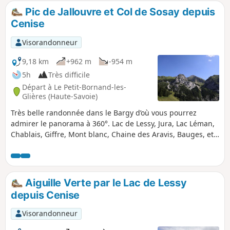
vue grandiose de la chaîne du Bargy. C'est une randonnée
Pic de Jallouvre et Col de Sosay depuis
exigeante, réservée à des randonneuses et randonneurs
Cenise
avertis. Il est déconseillé de l'entreprendre par temps
humide.
Visorandonneur
9,18 km
+962 m
-954 m
5h
Très difficile
Départ à Le Petit-Bornand-les-
Glières (Haute-Savoie)
Très belle randonnée dans le Bargy d’où vous pourrez
admirer le panorama à 360°. Lac de Lessy, Jura, Lac Léman,
Chablais, Giffre, Mont blanc, Chaine des Aravis, Bauges, etc.
Attention : cette randonnée, pas totalement balisée, avec un
passage aérien au Col du Rasoir, est réservée à des
randonneurs expérimentés et non sujets au vertige.
Aiguille Verte par le Lac de Lessy
depuis Cenise
Visorandonneur