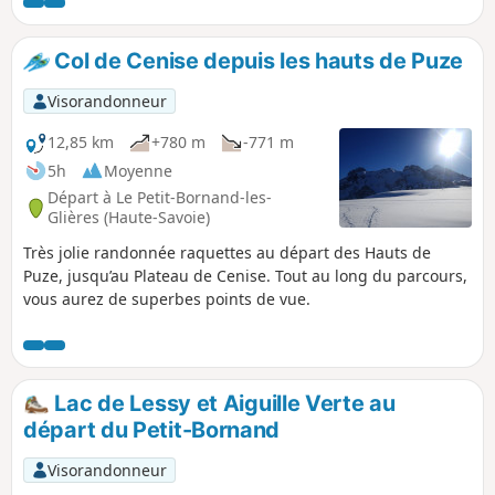
randonnées.
Col de Cenise depuis les hauts de Puze
Visorandonneur
12,85 km
+780 m
-771 m
5h
Moyenne
Départ à Le Petit-Bornand-les-
Glières (Haute-Savoie)
Très jolie randonnée raquettes au départ des Hauts de
Puze, jusqu’au Plateau de Cenise. Tout au long du parcours,
vous aurez de superbes points de vue.
Lac de Lessy et Aiguille Verte au
départ du Petit-Bornand
Visorandonneur