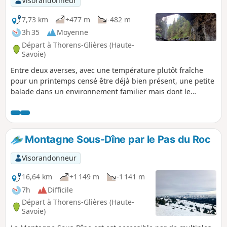
Visorandonneur
7,73 km
+477 m
-482 m
3h 35
Moyenne
Départ à Thorens-Glières (Haute-
Savoie)
Entre deux averses, avec une température plutôt fraîche
pour un printemps censé être déjà bien présent, une petite
balade dans un environnement familier mais dont le
parcours est toujours enchanteur.
Montagne Sous-Dîne par le Pas du Roc
Visorandonneur
16,64 km
+1 149 m
-1 141 m
7h
Difficile
Départ à Thorens-Glières (Haute-
Savoie)