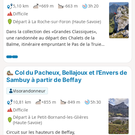
5,10 km
+669 m
-663 m
3h 20
Difficile
Départ à La Roche-sur-Foron (Haute-Savoie)
Dans la collection des «Grandes Classiques»,
une randonnée au départ des Chalets de la
Balme, itinéraire empruntant le Pas de la Truie,
cheminement à flancs de parois pour accéder à
la Pointe de Sous-Dîne, puis un parcours sur la
crête sommitale de la chaîne de Soudine (ou
Sous-Dîne) pour atteindre l’authentique sommet
Col du Pacheux, Bellajoux et l'Envers de
de la Montagne de Sous-Dîne. Retour par le Col
Sambuy à partir de Beffay
du Câble.
Visorandonneur
10,81 km
+855 m
-849 m
5h 30
Difficile
Départ à Le Petit-Bornand-les-Glières
(Haute-Savoie)
Circuit sur les hauteurs de Beffay,