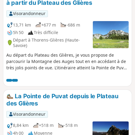
à partir du Plateau des Glières
départ.
Visorandonneur
13,71 km
+677 m
-686 m
5h 50
Très difficile
Départ à Thorens-Glières (Haute-
Savoie)
Au départ du Plateau des Glières, je vous propose de
parcourir la Montagne des Auges tout en en accédant à de
très jolis points de vue. L’itinéraire atteint la Pointe de Puvat,
puis rejoint l'Arête Dran pour ensuite s'orienter par une très
belle ligne de crêtes vers la Pointe de la Québlette.
Attention, l'évolution se réalise sur quelques secteurs
exposés requérant un minimum de vigilance : à lire ci-
La Pointe de Puvat depuis le Plateau
dessous la rubrique Informations pratiques.
des Glières
Visorandonneur
8,84 km
+518 m
-518 m
4h 00
Moyenne