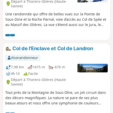
Départ à Thorens-Glières (Haute-
Savoie)
Une randonnée qui offre de belles vues sur la Pointe de
Sous-Dine et la Roche Parnal, voie d’accès au Col de Spée et
au Massif des Glières. La vue s'étend aussi sur le Jura, le
Salève et le Lac Léman.
Col de l'Enclave et Col de Landron
Visorandonneur
7,98 km
+675 m
-676 m
4h 10
Facile
Départ à Thorens-Glières (Haute-
Savoie)
Tout près de la Montagne de Sous-Dîne, un joli circuit dans
des décors magnifiques. La nature se pare de ses plus
beaux atours et nous offre une symphonie de couleurs
automnales. Le parcours entre le Col de Landron et le Col