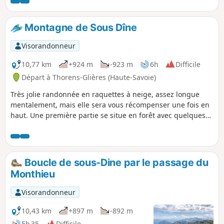
de l’Enclave s’effectue dans un superbe environnement
assez sauvage et une explosion de couleurs dans les
arbres.
Montagne de Sous Dîne
Visorandonneur
10,77 km
+924 m
-923 m
6h
Difficile
Départ à Thorens-Glières (Haute-Savoie)
Très jolie randonnée en raquettes à neige, assez longue
mentalement, mais elle sera vous récompenser une fois en
haut. Une première partie se situe en forêt avec quelques
pentes raides. la seconde s'effectue sur le plateau avec peu
de dénivelé jusqu'au sommet. Plusieurs points de vue
sympathiques sur la chaîne des Aravis et au sommet avec
une vue à 360°.
Boucle de sous-Dine par le passage du
Monthieu
Visorandonneur
10,43 km
+897 m
-892 m
5h 35
Difficile