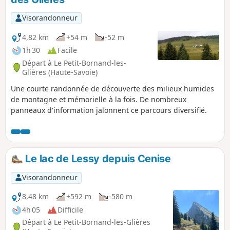
l'endroit où étaient entreposés le matériel et
l'infirmerie.
Visorandonneur
4,82 km
+54 m
-52 m
1h 30
Facile
Départ à Le Petit-Bornand-les-
Glières (Haute-Savoie)
Une courte randonnée de découverte des milieux humides
de montagne et mémorielle à la fois. De nombreux
panneaux d'information jalonnent ce parcours diversifié.
Le lac de Lessy depuis Cenise
Visorandonneur
8,48 km
+592 m
-580 m
4h 05
Difficile
Départ à Le Petit-Bornand-les-Glières