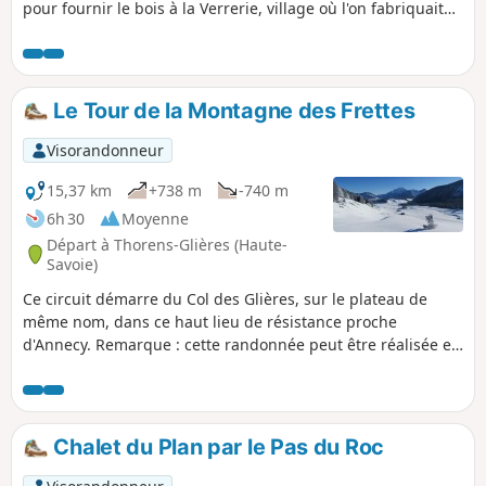
pour fournir le bois à la Verrerie, village où l'on fabriquait
l'un des meilleurs verres, à partir du sable extrait du Mont
Salève.Tout le long de cette randonnée, des panneaux
didactiques racontent ce qu'a été la résistance en Haute-
Savoie. On trouve, sur le parcours, des passages munis de
Le Tour de la Montagne des Frettes
chaînes, car vertigineux, et des passages plus bucoliques
dans de vastes alpages. Le parcours est jonché de fleurs,
Visorandonneur
dès le début du printemps. La descente sur Usillon est
assez délicate. On pourra l'éviter en empruntant une boucle
15,37 km
+738 m
-740 m
revenant sur le chalet de Landron.
6h 30
Moyenne
Départ à Thorens-Glières (Haute-
Savoie)
Ce circuit démarre du Col des Glières, sur le plateau de
même nom, dans ce haut lieu de résistance proche
d'Annecy. Remarque : cette randonnée peut être réalisée en
Raquettes, voir pour cela le § Informations pratiques.
Chalet du Plan par le Pas du Roc