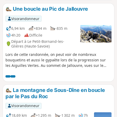
du Rasoir. On longe ensuite l’arête du Rasoir jusqu’au début
de la Cravatte avant de revenir au col pour redescendre par
Une boucle au Pic de Jallouvre
les Aiguilles Vertes. Superbes points de vue
Visorandonneur
6,94 km
+834 m
-835 m
4h 20
Difficile
Départ à Le Petit-Bornand-les-
Glières (Haute-Savoie)
Lors de cette randonnée, on peut voir de nombreux
bouquetins et aussi le gypaète lors de la progression sur
les Aiguilles Vertes. Au sommet de Jallouvre, vues sur le
Chablais, les Aravis avec la chaîne du Mont Blanc en arrière
plan, et bien d'autres massifs jusqu'à la Meige. Le parcours
des Aiguilles Vertes est un grand moment pour ceux qui
n'ont pas le vertige. L'originalité ici est la descente qui passe
La montagne de Sous-Dîne en boucle
sous la Pointe de Sosay par la combe du Torrent de
par le Pas du Roc
Jalandre. Attention : cette randonnée est réservée à des
montagnards aguerris et non sujets au vertige.
Visorandonneur
18,69 km
+1 295 m
-1 302 m
7h