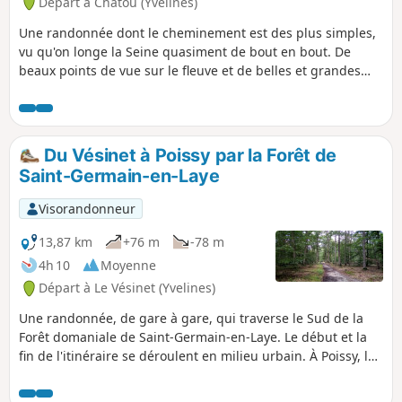
Départ à Chatou (Yvelines)
Une randonnée dont le cheminement est des plus simples,
vu qu'on longe la Seine quasiment de bout en bout. De
beaux points de vue sur le fleuve et de belles et grandes
maisons sont au rendez-vous.
Du Vésinet à Poissy par la Forêt de
Saint-Germain-en-Laye
Visorandonneur
13,87 km
+76 m
-78 m
4h 10
Moyenne
Départ à Le Vésinet (Yvelines)
Une randonnée, de gare à gare, qui traverse le Sud de la
Forêt domaniale de Saint-Germain-en-Laye. Le début et la
fin de l'itinéraire se déroulent en milieu urbain. À Poissy, la
Collégiale Notre-Dame offre une superbe touche
patrimoniale.