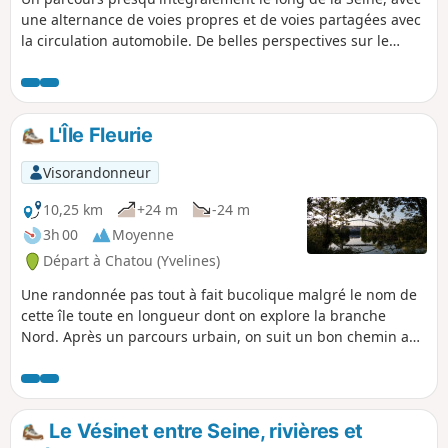
une alternance de voies propres et de voies partagées avec
la circulation automobile. De belles perspectives sur le
fleuve et un beau patrimoine sont au rendez-vous.
L'Île Fleurie
Visorandonneur
10,25 km
+24 m
-24 m
3h 00
Moyenne
Départ à Chatou (Yvelines)
Une randonnée pas tout à fait bucolique malgré le nom de
cette île toute en longueur dont on explore la branche
Nord. Après un parcours urbain, on suit un bon chemin au
sein d'une végétation relativement dense. Quelques beaux
points de vue sur la Seine, surtout dans la partie urbaine.
Le Vésinet entre Seine, rivières et