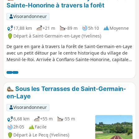
Sainte-Honorine à travers la forêt
Visorandonneur
17,88 km
+21 m
-89 m
5h 10
Moyenne
Départ à Saint-Germain-en-Laye (Yvelines)
De gare en gare à travers la Forêt de Saint-Germain-en-Laye
avec un petit détour par le centre historique du village de
Mesnil-le-Roi. Arrivée à Conflans-Sainte-Honorine, capitale
de la batellerie.
Sous les Terrasses de Saint-Germain-
en-Laye
Visorandonneur
6,68 km
+55 m
-55 m
2h 05
Facile
Départ à Le Pecq (Yvelines)