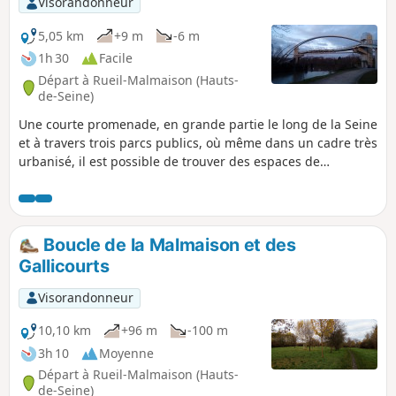
Visorandonneur
Impressionnistes qui évoque les jardins de Claude Monet à
Giverny.
5,05 km
+9 m
-6 m
1h 30
Facile
Départ à Rueil-Malmaison (Hauts-
de-Seine)
Une courte promenade, en grande partie le long de la Seine
et à travers trois parcs publics, où même dans un cadre très
urbanisé, il est possible de trouver des espaces de
tranquillité.
Boucle de la Malmaison et des
Gallicourts
Visorandonneur
10,10 km
+96 m
-100 m
3h 10
Moyenne
Départ à Rueil-Malmaison (Hauts-
de-Seine)