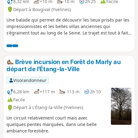
8,32 km
+10 m
-10 m
2h 25
Facile
Départ à Bougival (Yvelines)
Une balade qui permet de découvrir les lieux prisés par les
impressionnistes et les belles villas anciennes qui
s'égrainent tout au long de la Seine. Le trajet est tout à fait
praticable même quand il a plu.
Brève incursion en Forêt de Marly au
départ de l'Étang-la-Ville
Visorandonneur
6,28 km
+117 m
-113 m
2h 10
Facile
Départ à L'Étang-la-Ville (Yvelines)
Un circuit relativement court mais avec
quelques pentes marquées, dans une belle
ambiance forestière.