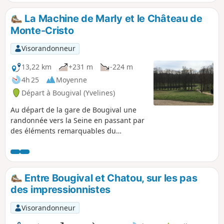
rectiligne.
La Machine de Marly et le Château de
Monte-Cristo
Visorandonneur
13,22 km
+231 m
-224 m
4h 25
Moyenne
Départ à Bougival (Yvelines)
Au départ de la gare de Bougival une
randonnée vers la Seine en passant par
des éléments remarquables du
patrimoine francilien : les vestiges de la
Machine de Marly et le château de
Monte-Cristo.
Entre Bougival et Chatou, sur les pas
des impressionnistes
Visorandonneur