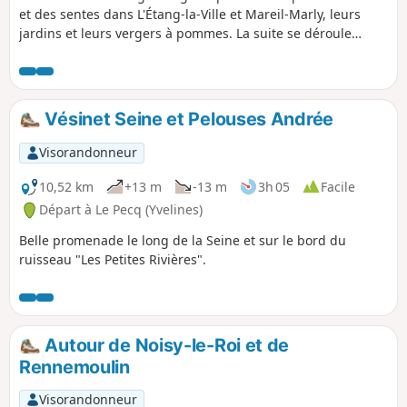
et des sentes dans L'Étang-la-Ville et Mareil-Marly, leurs
jardins et leurs vergers à pommes. La suite se déroule
intégralement en Forêt de Marly, avec une alternance de
chemins stabilisés, de chemins de terre parfois humides et
de sentiers peu connus en plein sous-bois. En chemin, de
belles ambiances forestières, plusieurs arbres
Vésinet Seine et Pelouses Andrée
remarquables et une ancienne croix du XVIIIe siècle.
Visorandonneur
10,52 km
+13 m
-13 m
3h 05
Facile
Départ à Le Pecq (Yvelines)
Belle promenade le long de la Seine et sur le bord du
ruisseau "Les Petites Rivières".
Autour de Noisy-le-Roi et de
Rennemoulin
Visorandonneur