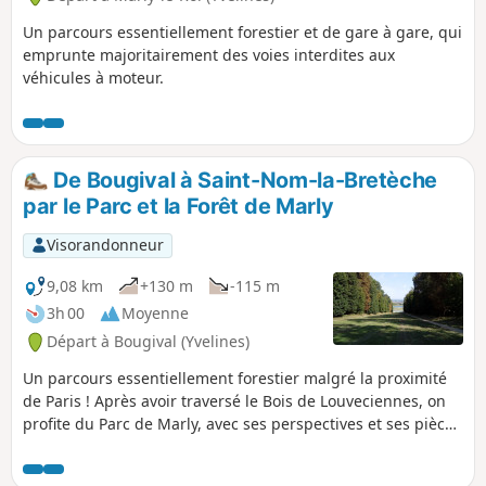
Un parcours essentiellement forestier et de gare à gare, qui
emprunte majoritairement des voies interdites aux
véhicules à moteur.
De Bougival à Saint-Nom-la-Bretèche
par le Parc et la Forêt de Marly
Visorandonneur
9,08 km
+130 m
-115 m
3h 00
Moyenne
Départ à Bougival (Yvelines)
Un parcours essentiellement forestier malgré la proximité
de Paris ! Après avoir traversé le Bois de Louveciennes, on
profite du Parc de Marly, avec ses perspectives et ses pièces
d'eau. On termine par la Forêt Domaniale de Marly, avec un
parcours tout d'abord sinueux, puis sur un large chemin