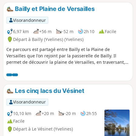
l'une des plus petites communes des Yvelines.
Bailly et Plaine de Versailles
Visorandonneur
6,97 km
+56 m
-52 m
2h 10
Facile
Départ à Bailly (Yvelines) (Yvelines)
Ce parcours est partagé entre Bailly et la Plaine de
Versailles que l'on rejoint par la passerelle de Bailly. Il
permet de découvrir la plaine de Versailles, en traversant,
d'abord, le centre de Bailly.
Les cinq lacs du Vésinet
Visorandonneur
10,10 km
+20 m
-20 m
2h 55
Facile
Départ à Le Vésinet (Yvelines)