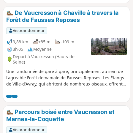
De Vaucresson à Chaville à travers la
Forêt de Fausses Reposes
Visorandonneur
9,88 km
+85 m
-109 m
3h 05
Moyenne
Départ à Vaucresson (Hauts-de-
Seine)
Une randonnée de gare à gare, principalement au sein de
l'agréable Forêt domaniale de Fausses Reposes. Les Étangs
de Ville-d'Avray, qui abritent de nombreux oiseaux, offrent
un bel intermède à mi-parcours.
Parcours boisé entre Vaucresson et
Marnes-la-Coquette
Visorandonneur