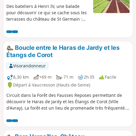
Des bateliers à Henri IV, une balade
pour découvrir ce qui se cache sous les
terrasses du château de St Germain :
des allées qui serpentent entre les
pavillons, une découverte des arbres
d'Île-de-France, une promenade sous la
terrasse, les berges de la Seine et le
Boucle entre le Haras de Jardy et les
parc Corbière.
Étangs de Corot
Visorandonneur
8,30 km
+69 m
-71 m
2h 35
Facile
Départ à Vaucresson (Hauts-de-Seine)
Circuit dans la Forêt des Fausses Reposes permettant de
découvrir le Haras de Jardy et les Étangs de Corot (Ville
d'Avray). La forêt est un lieu de promenade très fréquenté.
Elle est parcourue par des sentiers de randonnée balisés et
des pistes cavalières. Sportifs et randonneurs apprécient
cet espace boisé qui privilégie les chemins et les pistes. En
son centre se trouve le parc départemental du haras de