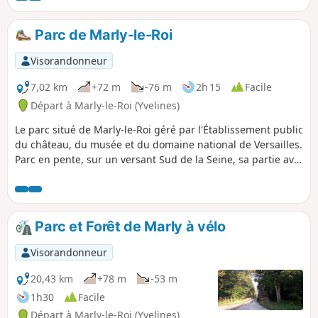
Parc de Marly-le-Roi
Visorandonneur
7,02 km
+72 m
-76 m
2h 15
Facile
Départ à Marly-le-Roi (Yvelines)
Le parc situé de Marly-le-Roi géré par l'Établissement public
du château, du musée et du domaine national de Versailles.
Parc en pente, sur un versant Sud de la Seine, sa partie aval
donne sur le centre de Marly. À l'Est, il est très proche de la
forêt domaniale de Louveciennes dont il est séparé par la
route de Versailles. Il présente encore les grands
alignements de l'époque de Louis XIV, le tracé au sol du
Parc et Forêt de Marly à vélo
château, l'abreuvoir en aval du parc avec ses deux bassins
surmontés par des copies des Chevaux de Marly. La grille
Visorandonneur
royale et les portes de l'ancien château, tels que la porte
d'honneur ou la porte du Phare, protègent l'accès au
20,43 km
+78 m
-53 m
domaine. La trace gpx peut s'avérer utile.
1h30
Facile
Départ à Marly-le-Roi (Yvelines)