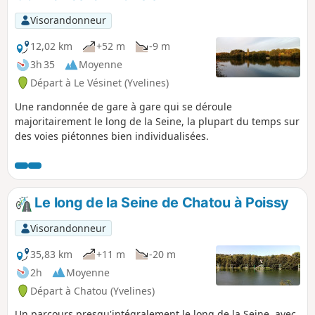
Visorandonneur
12,02 km
+52 m
-9 m
3h 35
Moyenne
Départ à Le Vésinet (Yvelines)
Une randonnée de gare à gare qui se déroule
majoritairement le long de la Seine, la plupart du temps sur
des voies piétonnes bien individualisées.
Le long de la Seine de Chatou à Poissy
Visorandonneur
35,83 km
+11 m
-20 m
2h
Moyenne
Départ à Chatou (Yvelines)
Un parcours presqu'intégralement le long de la Seine, avec