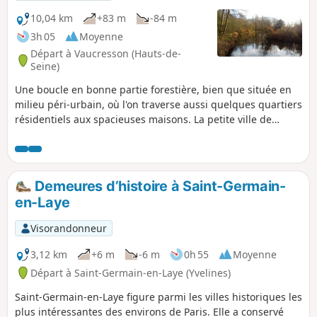
10,04 km
+83 m
-84 m
3h 05
Moyenne
Départ à Vaucresson (Hauts-de-
Seine)
Une boucle en bonne partie forestière, bien que située en
milieu péri-urbain, où l'on traverse aussi quelques quartiers
résidentiels aux spacieuses maisons. La petite ville de
Marnes, au joli patrimoine, mérite bien le qualificatif de
"Coquette". Une touche mémorielle est apportée par le
monument en hommage à l'Escadrille Lafayette.
Demeures d’histoire à Saint-Germain-
en-Laye
Visorandonneur
3,12 km
+6 m
-6 m
0h 55
Moyenne
Départ à Saint-Germain-en-Laye (Yvelines)
Saint-Germain-en-Laye figure parmi les villes historiques les
plus intéressantes des environs de Paris. Elle a conservé