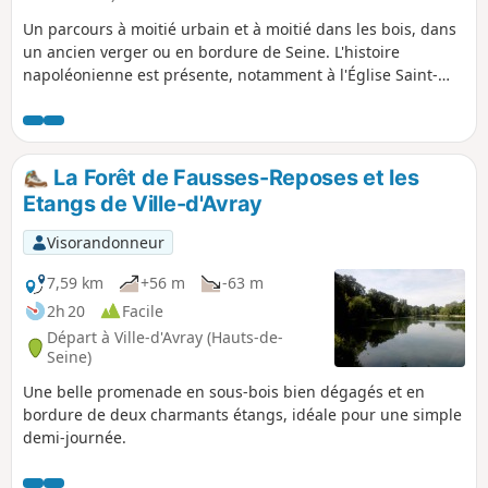
Un parcours à moitié urbain et à moitié dans les bois, dans
un ancien verger ou en bordure de Seine. L'histoire
napoléonienne est présente, notamment à l'Église Saint-
Pierre et Saint-Paul et dans le Parc de Bois-Préau.
La Forêt de Fausses-Reposes et les
Etangs de Ville-d'Avray
Visorandonneur
7,59 km
+56 m
-63 m
2h 20
Facile
Départ à Ville-d'Avray (Hauts-de-
Seine)
Une belle promenade en sous-bois bien dégagés et en
bordure de deux charmants étangs, idéale pour une simple
demi-journée.