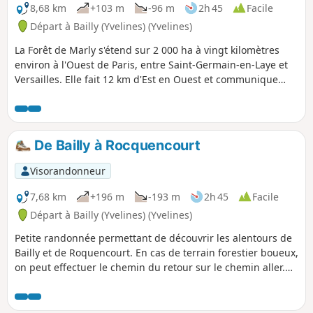
8,68 km
+103 m
-96 m
2h 45
Facile
Départ à Bailly (Yvelines) (Yvelines)
La Forêt de Marly s'étend sur 2 000 ha à vingt kilomètres
environ à l'Ouest de Paris, entre Saint-Germain-en-Laye et
Versailles. Elle fait 12 km d'Est en Ouest et communique
avec la Forêt de Saint-Germain-en-Laye par la Plaine de la
Jonction. C'est un ancien domaine de chasse des rois de
France. La randonnée comprend un parcours dans cette
forêt à partir de Bailly.
De Bailly à Rocquencourt
Visorandonneur
7,68 km
+196 m
-193 m
2h 45
Facile
Départ à Bailly (Yvelines) (Yvelines)
Petite randonnée permettant de découvrir les alentours de
Bailly et de Roquencourt. En cas de terrain forestier boueux,
on peut effectuer le chemin du retour sur le chemin aller.
Bailly et Rocquencourt sont situés dans la plaine de
Versailles en bordure de la Forêt de Marly. Le territoire
communal de Rocquencourt est relativement réduit : c'est