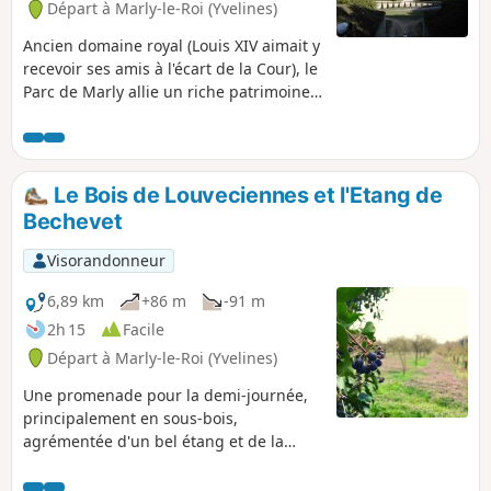
Départ à Marly-le-Roi (Yvelines)
Ancien domaine royal (Louis XIV aimait y
recevoir ses amis à l'écart de la Cour), le
Parc de Marly allie un riche patrimoine
au plaisir de flâner sur des sentiers en
sous-bois, dans de larges allées
aménagées ou sur de vastes pelouses.
Le Bois de Louveciennes et l'Etang de
Bechevet
Visorandonneur
6,89 km
+86 m
-91 m
2h 15
Facile
Départ à Marly-le-Roi (Yvelines)
Une promenade pour la demi-journée,
principalement en sous-bois,
agrémentée d'un bel étang et de la
vaste pelouse du Domaine de
Beauregard.