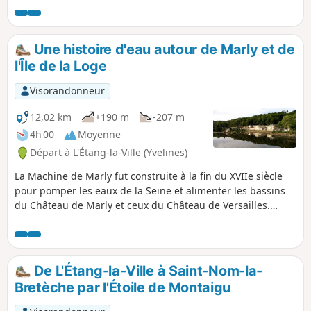
Une histoire d'eau autour de Marly et de
l'Île de la Loge
Visorandonneur
12,02 km
+190 m
-207 m
4h 00
Moyenne
Départ à L'Étang-la-Ville (Yvelines)
La Machine de Marly fut construite à la fin du XVIIe siècle
pour pomper les eaux de la Seine et alimenter les bassins
du Château de Marly et ceux du Château de Versailles.
Cette randonnée, en bonne partie en milieu urbain,
traverse un "confetti" de la Forêt de Marly puis le Parc du
même nom où subsistent les bassins. Après une bonne
descente jusqu'à la Machine de Marly, on traverse la
De L'Étang-la-Ville à Saint-Nom-la-
pittoresque Île de la Loge avant de remonter sur les
Bretèche par l'Étoile de Montaigu
hauteurs de Marly-le-Roi.