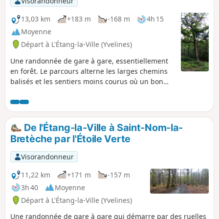
Visorandonneur
13,03 km
+183 m
-168 m
4h 15
Moyenne
Départ à L'Étang-la-Ville (Yvelines)
Une randonnée de gare à gare, essentiellement
en forêt. Le parcours alterne les larges chemins
balisés et les sentiers moins courus où un bon
sens de l'orientation est utile. En chemin, de
belles ambiances forestières, plusieurs arbres
remarquables et une ancienne croix du XVIIIe
siècle.
De l'Étang-la-Ville à Saint-Nom-la-
Bretèche par l'Étoile Verte
Visorandonneur
11,22 km
+171 m
-157 m
3h 40
Moyenne
Départ à L'Étang-la-Ville (Yvelines)
Une randonnée de gare à gare qui démarre par des ruelles