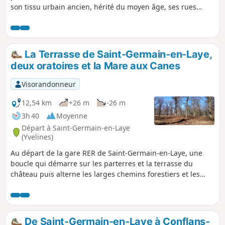
son tissu urbain ancien, hérité du moyen âge, ses rues
courbes et ses impasses remontant à des époques
antérieures au XVIIe siècle.
La Terrasse de Saint-Germain-en-Laye,
deux oratoires et la Mare aux Canes
Visorandonneur
12,54 km
+26 m
-26 m
3h 40
Moyenne
Départ à Saint-Germain-en-Laye
(Yvelines)
Au départ de la gare RER de Saint-Germain-en-Laye, une
boucle qui démarre sur les parterres et la terrasse du
château puis alterne les larges chemins forestiers et les
sentiers qui serpentent en sous-bois.
De Saint-Germain-en-Laye à Conflans-