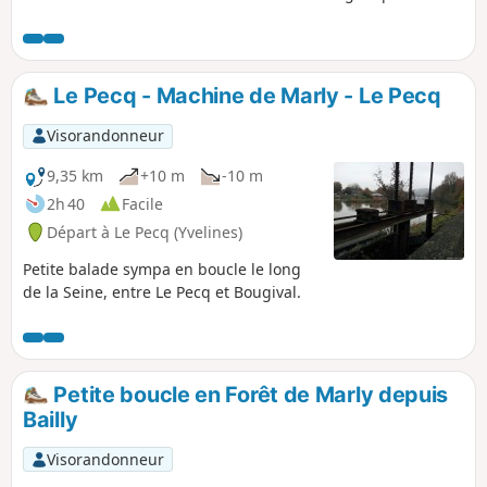
bénéficier d'un beau panorama depuis le Belvédère des
Gallicourts. Une promenade pour la demi-journée.
Le Pecq - Machine de Marly - Le Pecq
Visorandonneur
9,35 km
+10 m
-10 m
2h 40
Facile
Départ à Le Pecq (Yvelines)
Petite balade sympa en boucle le long
de la Seine, entre Le Pecq et Bougival.
Petite boucle en Forêt de Marly depuis
Bailly
Visorandonneur