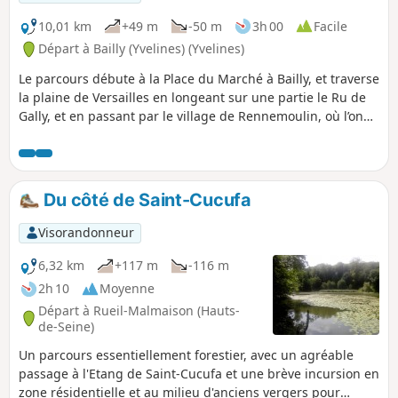
10,01 km
+49 m
-50 m
3h 00
Facile
Départ à Bailly (Yvelines) (Yvelines)
Le parcours débute à la Place du Marché à Bailly, et traverse
la plaine de Versailles en longeant sur une partie le Ru de
Gally, et en passant par le village de Rennemoulin, où l’on
peut admirer la Chapelle Saint-Nicolas et le lavoir.
Du côté de Saint-Cucufa
Visorandonneur
6,32 km
+117 m
-116 m
2h 10
Moyenne
Départ à Rueil-Malmaison (Hauts-
de-Seine)
Un parcours essentiellement forestier, avec un agréable
passage à l'Etang de Saint-Cucufa et une brève incursion en
zone résidentielle et au milieu d'anciens vergers pour