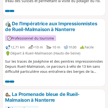
d'eau des Suisses et permettant la visite du potager du roi.
De l'Impératrice aux Impressionnistes
de Rueil-Malmaison à Nanterre
Professionnel du tourisme
12,71 km
+10 m
-10 m
1h30
Facile
Départ à Rueil-Malmaison (Hauts-de-Seine)
Sur les traces de Joséphine et des peintres impressionnistes
Depuis Rueil-Malmaison, ce parcours à vélo de 13 km sans
difficulté particulière vous entraînera des berges de la
Seine, qui ont servi de décor aux peintres impressionnistes
vers le Musée national des châteaux de Malmaison et de
Bois - Préau. Découvrez deux pans importants de l'histoire
de Rueil-Malmaison : les vestiges de la période de l'Empire
La Promenade bleue de Rueil-
qui fut fondatrice pour la ville ainsi que le décor naturel de
Malmaison à Nanterre
la Seine qui inspira de nombreux peintres impressionnistes
au XIXe siècle. Le parcours s'achève le long du Parc des