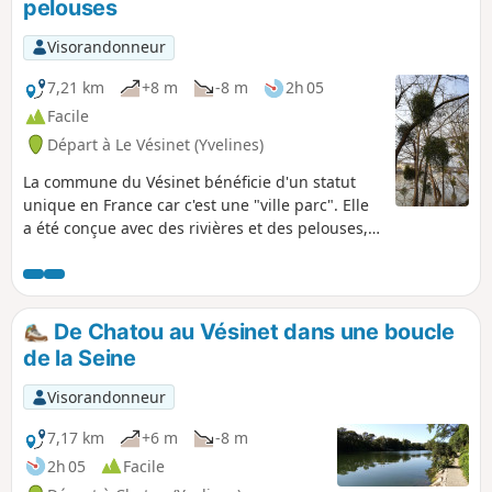
pelouses
Visorandonneur
7,21 km
+8 m
-8 m
2h 05
Facile
Départ à Le Vésinet (Yvelines)
La commune du Vésinet bénéficie d'un statut
unique en France car c'est une "ville parc". Elle
a été conçue avec des rivières et des pelouses,
des maisons entourées d'immenses jardins., La
proximité avec la Seine permet une balade
variée et très agréable, facilement accessible
par le RER. A la fin de la randonnée, l'île des Ibis
De Chatou au Vésinet dans une boucle
offre une récompense aux petits et grands :
de la Seine
parc de jeux pour enfants, et nombreux oiseaux
aquatiques à observer.
Visorandonneur
7,17 km
+6 m
-8 m
2h 05
Facile