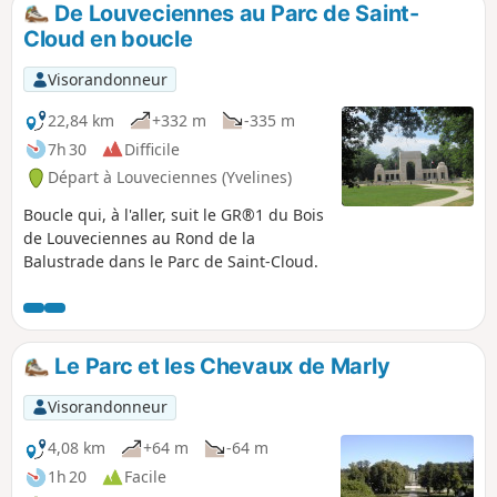
De Louveciennes au Parc de Saint-
p
Cloud en boucle
Visorandonneur
22,84 km
+332 m
-335 m
7h 30
Difficile
Départ à Louveciennes (Yvelines)
Boucle qui, à l'aller, suit le GR®1 du Bois
de Louveciennes au Rond de la
Balustrade dans le Parc de Saint-Cloud.
Le Parc et les Chevaux de Marly
Visorandonneur
4,08 km
+64 m
-64 m
1h 20
Facile