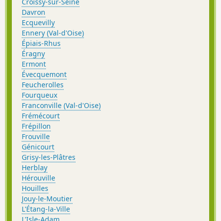
Croissy-sur-Seine
Davron
Ecquevilly
Ennery (Val-d'Oise)
Épiais-Rhus
Éragny
Ermont
Évecquemont
Feucherolles
Fourqueux
Franconville (Val-d'Oise)
Frémécourt
Frépillon
Frouville
Génicourt
Grisy-les-Plâtres
Herblay
Hérouville
Houilles
Jouy-le-Moutier
L'Étang-la-Ville
L'Isle-Adam