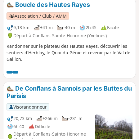
Boucle des Hautes Rayes
Association / Club / AMM
9,13 km
+41 m
-40 m
2h 45
Facile
Départ à Conflans-Sainte-Honorine (Yvelines)
Randonner sur le plateau des Hautes Rayes, découvrir les
sentiers d'Herblay, le Quai du Génie et revenir par le Val de
Gaillon.
De Conflans à Sannois par les Buttes du
Parisis
Visorandonneur
20,73 km
+266 m
-231 m
6h 40
Difficile
Départ à Conflans-Sainte-Honorine