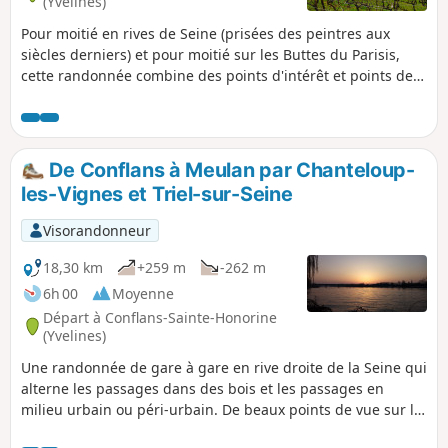
(Yvelines)
Pour moitié en rives de Seine (prisées des peintres aux
siècles derniers) et pour moitié sur les Buttes du Parisis,
cette randonnée combine des points d'intérêt et points de
vue très variés. En dehors des paysages, on découvre le
vieux centre de Conflans-Sainte-Honorine (Tour Monoie du
XIe, le très beau Château du Prieuré, du XIXe qui héberge le
Musée de la Batellerie), et les abords fortifiés de l'immense
De Conflans à Meulan par Chanteloup-
Fort de Cormeilles.
les-Vignes et Triel-sur-Seine
Visorandonneur
18,30 km
+259 m
-262 m
6h 00
Moyenne
Départ à Conflans-Sainte-Honorine
(Yvelines)
Une randonnée de gare à gare en rive droite de la Seine qui
alterne les passages dans des bois et les passages en
milieu urbain ou péri-urbain. De beaux points de vue sur la
vallée de la Seine et pas moins de cinq églises sont au