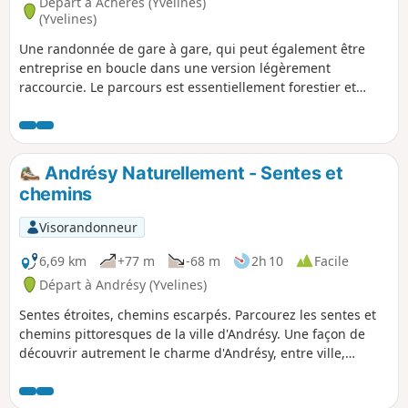
Départ à Achères (Yvelines)
(Yvelines)
Une randonnée de gare à gare, qui peut également être
entreprise en boucle dans une version légèrement
raccourcie. Le parcours est essentiellement forestier et
emprunte des chemins balisés comme des sentiers peu
courus dans les sous-bois. L'Étang du Corra, qui est un site
protégé, offre un intermède avec de beaux points de vue et
la possibilité d'observer de nombreux oiseaux.
Andrésy Naturellement - Sentes et
chemins
Visorandonneur
6,69 km
+77 m
-68 m
2h 10
Facile
Départ à Andrésy (Yvelines)
Sentes étroites, chemins escarpés. Parcourez les sentes et
chemins pittoresques de la ville d'Andrésy. Une façon de
découvrir autrement le charme d'Andrésy, entre ville,
campagne et bord de Seine.