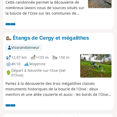
Cette randonnée permet la découverte de
nombreux lavoirs issus de sources situés sur
la boucle de l'Oise sur les communes de
Jouy-le-Moutier, Vauréal et Cergy. Vous
découvrirez au passage le parc communal
de Jouy-le-Moutier dit "Parc Raclet", la Rue
des Blanchards et ses curiosités, l'ancienne
Étangs de Cergy et mégalithes
voie ferrée qui reliait Pontoise à Poissy, l'Axe
Majeur, la maison de Gérard Philippe ainsi
Visorandonneur
que la base de loisirs des étangs de Cergy.
12,97 km
+155 m
-156 m
4h 10
Moyenne
Départ à Neuville-sur-Oise (Val-
d'Oise)
Partez à la découverte des trois mégalithes classés
monuments historiques de la boucle de l'Oise : deux
menhirs et une allée couverte et aussi : les bords de l'Oise,
un étang, des bois, un lavoir, deux puits, une fontaine, l'Axe
Majeur et des points de vue.