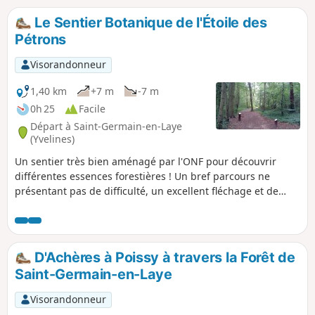
un bref passage en bordure d'étang.
Le Sentier Botanique de l'Étoile des
Pétrons
Visorandonneur
1,40 km
+7 m
-7 m
0h 25
Facile
Départ à Saint-Germain-en-Laye
(Yvelines)
Un sentier très bien aménagé par l'ONF pour découvrir
différentes essences forestières ! Un bref parcours ne
présentant pas de difficulté, un excellent fléchage et de
nombreux panneaux d'information. Idéal pour les enfants
(et les grands enfants) désireux de mieux connaître la vie
de nos forêts.
D'Achères à Poissy à travers la Forêt de
Saint-Germain-en-Laye
Visorandonneur