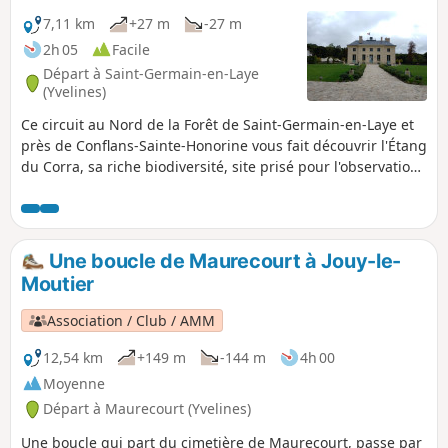
7,11 km
+27 m
-27 m
2h 05
Facile
Départ à Saint-Germain-en-Laye
(Yvelines)
Ce circuit au Nord de la Forêt de Saint-Germain-en-Laye et
près de Conflans-Sainte-Honorine vous fait découvrir l'Étang
du Corra, sa riche biodiversité, site prisé pour l'observation
des oiseaux. Le Pavillon de la Muette est un pavillon de
chasse de style néoclassique construit à la demande de
Louis XV.
Une boucle de Maurecourt à Jouy-le-
Moutier
Association / Club / AMM
12,54 km
+149 m
-144 m
4h 00
Moyenne
Départ à Maurecourt (Yvelines)
Une boucle qui part du cimetière de Maurecourt, passe par