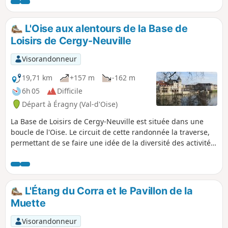
rendez-vous.
L'Oise aux alentours de la Base de
Loisirs de Cergy-Neuville
Visorandonneur
19,71 km
+157 m
-162 m
6h 05
Difficile
Départ à Éragny (Val-d'Oise)
La Base de Loisirs de Cergy-Neuville est située dans une
boucle de l'Oise. Le circuit de cette randonnée la traverse,
permettant de se faire une idée de la diversité des activités
qui y sont proposées. Il se poursuit sur les coteaux de la
rive droite de la rivière d'où l'on a de beaux points de vue
sur l'ensemble du méandre. Le passage à Port-Cergy, ainsi
qu'à côté de quelques éléments du patrimoine (églises,
L'Étang du Corra et le Pavillon de la
lavoirs, allée couverte,...), en accentue l'intérêt.
Muette
Visorandonneur