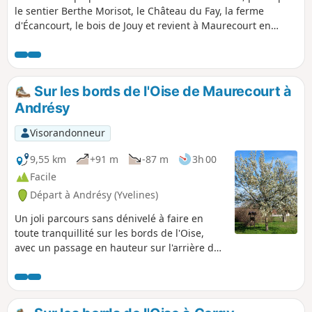
le sentier Berthe Morisot, le Château du Fay, la ferme
d'Écancourt, le bois de Jouy et revient à Maurecourt en
suivant l’ancienne ligne de chemin de fer.
Sur les bords de l'Oise de Maurecourt à
Andrésy
Visorandonneur
9,55 km
+91 m
-87 m
3h 00
Facile
Départ à Andrésy (Yvelines)
Un joli parcours sans dénivelé à faire en
toute tranquillité sur les bords de l'Oise,
avec un passage en hauteur sur l'arrière du
Pays de Maurecourt pour une vue
magnifique sur l'Oise. Cette région est
encore plus belle vue depuis les sentiers.