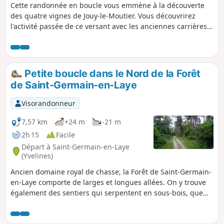
Cette randonnée en boucle vous emmène à la découverte
des quatre vignes de Jouy-le-Moutier. Vous découvrirez
l'activité passée de ce versant avec les anciennes carrières
de calcaire, l'ancienne ligne de chemin de fer CGB qui
ralliait Pontoise à Poissy, le menhir de Jouy-le-Moutier ainsi
que deux lavoirs.
Petite boucle dans le Nord de la Forêt
de Saint-Germain-en-Laye
Visorandonneur
7,57 km
+24 m
-21 m
2h 15
Facile
Départ à Saint-Germain-en-Laye
(Yvelines)
Ancien domaine royal de chasse, la Forêt de Saint-Germain-
en-Laye comporte de larges et longues allées. On y trouve
également des sentiers qui serpentent en sous-bois, que
cette randonnée propose de découvrir. Un parcours
essentiellement forestier, avec des essences diversifiées et