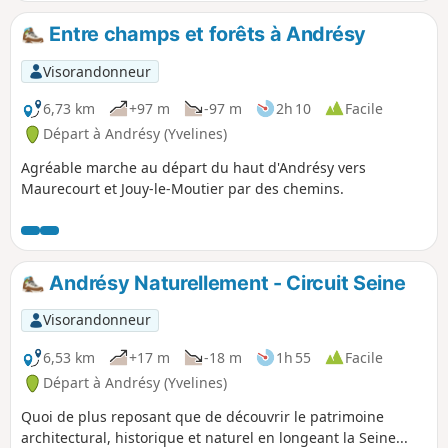
Entre champs et forêts à Andrésy
Visorandonneur
6,73 km
+97 m
-97 m
2h 10
Facile
Départ à Andrésy (Yvelines)
Agréable marche au départ du haut d'Andrésy vers
Maurecourt et Jouy-le-Moutier par des chemins.
Andrésy Naturellement - Circuit Seine
Visorandonneur
6,53 km
+17 m
-18 m
1h 55
Facile
Départ à Andrésy (Yvelines)
Quoi de plus reposant que de découvrir le patrimoine
architectural, historique et naturel en longeant la Seine...