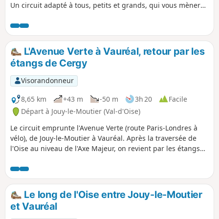
Un circuit adapté à tous, petits et grands, qui vous mènera
du quartier Fin-d'Oise, quartier historique de la batellerie
jusqu'au quartier de Denouval, en passant par les
principaux monuments du centre-ville.
L'Avenue Verte à Vauréal, retour par les
étangs de Cergy
Visorandonneur
8,65 km
+43 m
-50 m
3h 20
Facile
Départ à Jouy-le-Moutier (Val-d'Oise)
Le circuit emprunte l'Avenue Verte (route Paris-Londres à
vélo), de Jouy-le-Moutier à Vauréal. Après la traversée de
l'Oise au niveau de l'Axe Majeur, on revient par les étangs
de Cergy, puis le chemin de halage jusqu'au Pont de
Neuville.
Le long de l'Oise entre Jouy-le-Moutier
et Vauréal