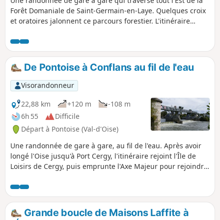
Une randonnée de gare à gare qui traverse tout l'Est de la
Forêt Domaniale de Saint-Germain-en-Laye. Quelques croix
et oratoires jalonnent ce parcours forestier. L'itinéraire
s'achève à Saint-Germain-en-Laye où l'on pourra admirer
son château construit à partir du XIIe siècle.
De Pontoise à Conflans au fil de l'eau
Visorandonneur
22,88 km
+120 m
-108 m
6h 55
Difficile
Départ à Pontoise (Val-d'Oise)
Une randonnée de gare à gare, au fil de l'eau. Après avoir
longé l'Oise jusqu'à Port Cergy, l'itinéraire rejoint l'Île de
Loisirs de Cergy, puis emprunte l'Axe Majeur pour rejoindre
l'ancienne ligne de train Pontoise - Poissy. Après le
confluent, il suit la Seine sur les quais de Conflans-Sainte-
Honorine dont il emprunte en partie le parcours
découverte, avant de rejoindre la gare.
Grande boucle de Maisons Laffite à