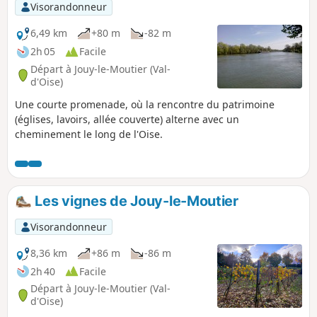
Visorandonneur
6,49 km
+80 m
-82 m
2h 05
Facile
Départ à Jouy-le-Moutier (Val-
d'Oise)
Une courte promenade, où la rencontre du patrimoine
(églises, lavoirs, allée couverte) alterne avec un
cheminement le long de l'Oise.
Les vignes de Jouy-le-Moutier
Visorandonneur
8,36 km
+86 m
-86 m
2h 40
Facile
Départ à Jouy-le-Moutier (Val-
d'Oise)