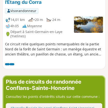
l'Étang du Corra
Visorandonneur
14,01 km
+20 m
-24 m
4h 05
Moyenne
Départ à Saint-Germain-en-Laye
(Yvelines)
Ce circuit relie quelques points remarquables de la partie
Nord de la forêt de Saint Germain : un manège équestre et
ancien théâtre, un pavillon de chasse, un étang, un ancien
champ de tir, une étoile (carrefour) à 10 branches. Pas de
difficultés particulières, sinon de faire attention aux
cavaliers, nombreux le week-end (priorité aux chevaux).
Plus de circuits de randonnée
Conflans-Sainte-Honorine
Consultez les points d'intérêts situés sur cette commune :