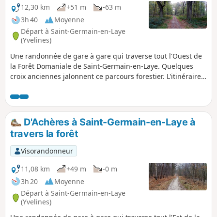
12,30 km
+51 m
-63 m
3h 40
Moyenne
Départ à Saint-Germain-en-Laye
(Yvelines)
Une randonnée de gare à gare qui traverse tout l'Ouest de
la Forêt Domaniale de Saint-Germain-en-Laye. Quelques
croix anciennes jalonnent ce parcours forestier. L'itinéraire
s'achève à Poissy où l'on pourra admirer la Collégiale Notre-
Dame.
D'Achères à Saint-Germain-en-Laye à
travers la forêt
Visorandonneur
11,08 km
+49 m
-0 m
3h 20
Moyenne
Départ à Saint-Germain-en-Laye
(Yvelines)