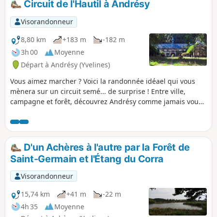
Circuit de l'Hautil à Andrésy
Visorandonneur
8,80 km
+183 m
-182 m
3h 00
Moyenne
Départ à Andrésy (Yvelines)
Vous aimez marcher ? Voici la randonnée idéael qui vous
mènera sur un circuit semé... de surprise ! Entre ville,
campagne et forêt, découvrez Andrésy comme jamais vous
ne l’avez vue : une ville au naturel !
D'un Achères à l'autre par la Forêt de
Saint-Germain et l'Étang du Corra
Visorandonneur
15,74 km
+41 m
-22 m
4h 35
Moyenne