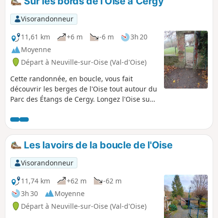
Sur les bords de l'Oise à Cergy
Visorandonneur
11,61 km
+6 m
-6 m
3h 20
Moyenne
Départ à Neuville-sur-Oise (Val-d'Oise)
Cette randonnée, en boucle, vous fait
découvrir les berges de l'Oise tout autour du
Parc des Étangs de Cergy. Longez l'Oise sur
un chemin paisible, admirez l'Axe Majeur,
œuvre architecturale emblématique de
Cergy puis poursuivez votre balade en
bordant le parc. Le retour s'effectue de
Les lavoirs de la boucle de l'Oise
l'autre côté de l'Oise sur un sentier calme et
étroit.
Visorandonneur
11,74 km
+62 m
-62 m
3h 30
Moyenne
Départ à Neuville-sur-Oise (Val-d'Oise)