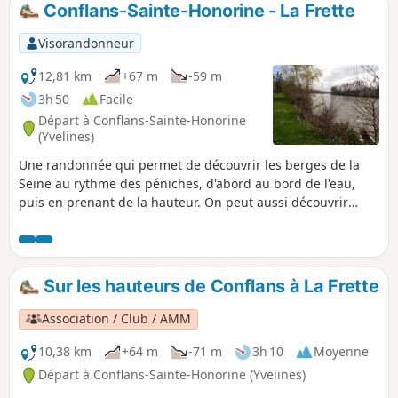
Conflans-Sainte-Honorine - La Frette
p
Visorandonneur
12,81 km
+67 m
-59 m
3h 50
Facile
Départ à Conflans-Sainte-Honorine
(Yvelines)
Une randonnée qui permet de découvrir les berges de la
Seine au rythme des péniches, d'abord au bord de l'eau,
puis en prenant de la hauteur. On peut aussi découvrir
l'existence d'un riche patrimoine, comme les carrières
royales, la maison mauresque du peintre et photographe
Victor Madeleine (1855-1931) ou le Musée de la batellerie.
Sur les hauteurs de Conflans à La Frette
Association / Club / AMM
10,38 km
+64 m
-71 m
3h 10
Moyenne
Départ à Conflans-Sainte-Honorine (Yvelines)