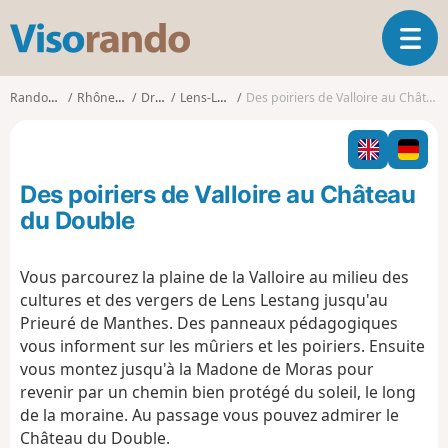
V
O
i
u
s
v
o
Randonnées
Rhône-Alpes
Drôme
Lens-Lestang
Des poiriers de Valloire au Château du Double
r
r
i
a
r
n
l
d
Des poiriers de Valloire au Château
a
o
n
du Double
a
v
Vous parcourez la plaine de la Valloire au milieu des
i
cultures et des vergers de Lens Lestang jusqu'au
g
a
Prieuré de Manthes. Des panneaux pédagogiques
t
vous informent sur les mûriers et les poiriers. Ensuite
i
vous montez jusqu'à la Madone de Moras pour
o
revenir par un chemin bien protégé du soleil, le long
n
de la moraine. Au passage vous pouvez admirer le
Château du Double.