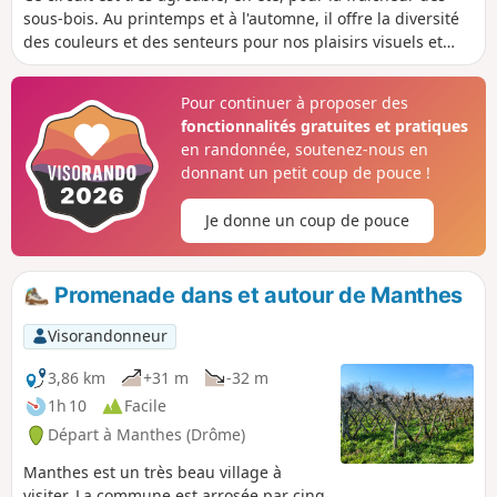
sous-bois. Au printemps et à l'automne, il offre la diversité
des couleurs et des senteurs pour nos plaisirs visuels et
olfactifs. À plusieurs reprises, vous apprécierez la vue sur la
plaine de Beaurepaire. A TOUS LES RANDONNEURS (SES)
Pour continuer à proposer des
QUI PARCOURENT MES RANDONNEES vous pouvez mettre
fonctionnalités gratuites et pratiques
des photos en indiquant l'emplacement sur le circuit.
en randonnée, soutenez-nous en
donnant un petit coup de pouce !
Je donne un coup de pouce
Promenade dans et autour de Manthes
Visorandonneur
3,86 km
+31 m
-32 m
1h 10
Facile
Départ à Manthes (Drôme)
Manthes est un très beau village à
visiter. La commune est arrosée par cinq