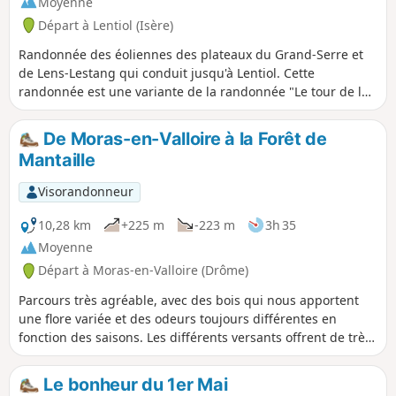
Moyenne
Départ à Lentiol (Isère)
Randonnée des éoliennes des plateaux du Grand-Serre et
de Lens-Lestang qui conduit jusqu'à Lentiol. Cette
randonnée est une variante de la randonnée "Le tour de la
vallée du Regrimay à Lentiol". Elle est un peu plus longue et
va en bordure du village de Marcollin.
De Moras-en-Valloire à la Forêt de
Mantaille
Visorandonneur
10,28 km
+225 m
-223 m
3h 35
Moyenne
Départ à Moras-en-Valloire (Drôme)
Parcours très agréable, avec des bois qui nous apportent
une flore variée et des odeurs toujours différentes en
fonction des saisons. Les différents versants offrent de très
belles vues. A TOUS LES RANDONNEURS (SES) QUI
PARCOURENT MES RANDONNEES vous pouvez mettre des
Le bonheur du 1er Mai
photos en indiquant l'emplacement sur le circuit.