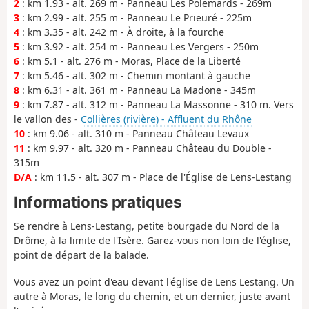
2
: km 1.93 - alt. 269 m - Panneau Les Polemards - 269m
3
: km 2.99 - alt. 255 m - Panneau Le Prieuré - 225m
4
: km 3.35 - alt. 242 m - À droite, à la fourche
5
: km 3.92 - alt. 254 m - Panneau Les Vergers - 250m
6
: km 5.1 - alt. 276 m - Moras, Place de la Liberté
7
: km 5.46 - alt. 302 m - Chemin montant à gauche
8
: km 6.31 - alt. 361 m - Panneau La Madone - 345m
9
: km 7.87 - alt. 312 m - Panneau La Massonne - 310 m. Vers
le vallon des -
Collières (rivière) - Affluent du Rhône
10
: km 9.06 - alt. 310 m - Panneau Château Levaux
11
: km 9.97 - alt. 320 m - Panneau Château du Double -
315m
D/A
: km 11.5 - alt. 307 m - Place de l'Église de Lens-Lestang
Informations pratiques
Se rendre à Lens-Lestang, petite bourgade du Nord de la
Drôme, à la limite de l'Isère. Garez-vous non loin de l'église,
point de départ de la balade.
Vous avez un point d'eau devant l'église de Lens Lestang. Un
autre à Moras, le long du chemin, et un dernier, juste avant