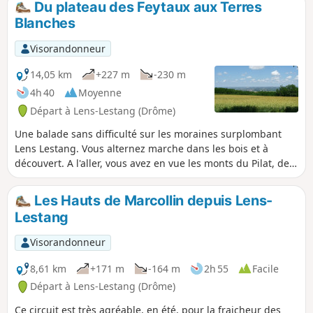
Du plateau des Feytaux aux Terres
Blanches
Visorandonneur
14,05 km
+227 m
-230 m
4h 40
Moyenne
Départ à Lens-Lestang (Drôme)
Une balade sans difficulté sur les moraines surplombant
Lens Lestang. Vous alternez marche dans les bois et à
découvert. A l'aller, vous avez en vue les monts du Pilat, de
l'Ardèche et la plaine de Beaurepaire. Au retour, en vous
retournant, vous pouvez admirer les sommets du Vercors,
Les Hauts de Marcollin depuis Lens-
des Alpes, de la Chartreuse, le Mont Blanc (si le temps le
Lestang
permet...)
Visorandonneur
8,61 km
+171 m
-164 m
2h 55
Facile
Départ à Lens-Lestang (Drôme)
Ce circuit est très agréable, en été, pour la fraicheur des