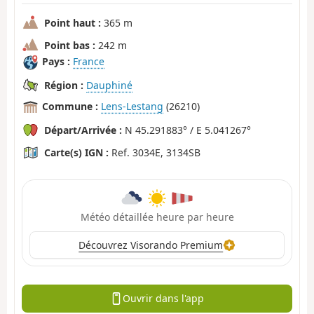
Point haut :
365 m
Point bas :
242 m
Pays :
France
Région :
Dauphiné
Commune :
Lens-Lestang
(26210)
Départ/Arrivée :
N 45.291883° / E 5.041267°
Carte(s) IGN :
Ref. 3034E, 3134SB
Météo détaillée heure par heure
Découvrez Visorando Premium
Ouvrir dans l'app