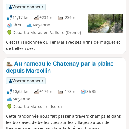
Visorandonneur
11,17 km
+231 m
-236 m
3h 50
Moyenne
Départ à Moras-en-Valloire (Drôme)
C'est la randonnée du 1er Mai avec ses brins de muguet et
de belles vues.
Au hameau le Chatenay par la plaine
depuis Marcollin
Visorandonneur
10,65 km
+176 m
-173 m
3h 35
Moyenne
Départ à Marcollin (Isère)
Cette randonnée nous fait passer à travers champs et dans
les bois avec de belles vues sur les villages autour de
Beaurepaire. Le sentier dans la forêt est boueux