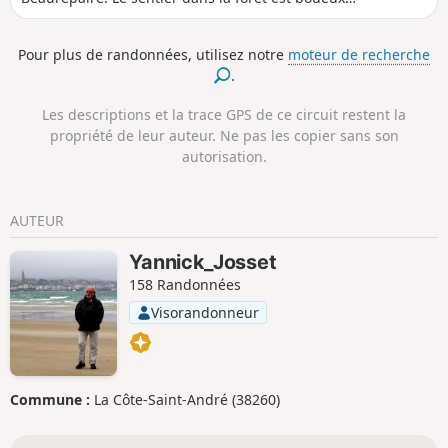
particulièrement après de grosses pluies. A TOUS LES
RANDONNEURS (SES) QUI PARCOURENT MES RANDONNEES
Pour plus de randonnées, utilisez notre
moteur de recherche
vous pouvez mettre des photos en indiquant l'emplacement
.
sur le circuit.
Les descriptions et la trace GPS de ce circuit restent la
propriété de leur auteur. Ne pas les copier sans son
autorisation.
AUTEUR
Yannick_Josset
158 Randonnées
Visorandonneur
Commune :
La Côte-Saint-André (38260)