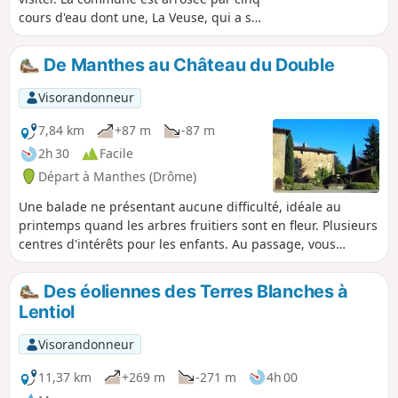
cours d'eau dont une, La Veuse, qui a sa
source dans le village. Des étangs, une
pisciculture, une église et son prieuré
De Manthes au Château du Double
du XIe siècle qui abritait six moines, une
place centrale à côté de belles surfaces
Visorandonneur
d'eau. Alors, ouvrez bien les yeux et,
soyez curieux car ce village a une
7,84 km
+87 m
-87 m
longue histoire comme beaucoup
2h 30
Facile
d'autres. À tou(te)s les randonneur(se)s
Départ à Manthes (Drôme)
qui parcourent mes randonnées vous
pouvez mettre des photos en indiquant
Une balade ne présentant aucune difficulté, idéale au
l'emplacement sur le circuit.
printemps quand les arbres fruitiers sont en fleur. Plusieurs
centres d'intérêts pour les enfants. Au passage, vous
pourrez voir le prieuré de Manthes, visiter un jardin
extraordinaire réalisé par un disciple du facteur Cheval,
Des éoliennes des Terres Blanches à
faire le tour du Château du Double et chercher une énigme.
Lentiol
Visorandonneur
11,37 km
+269 m
-271 m
4h 00