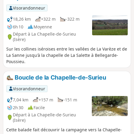
Visorandonneur
18,26 km
+322 m
-322 m
6h 10
Moyenne
Départ à La Chapelle-de-Surieu
(Isère)
Sur les collines iséroises entre les vallées de La Varèze et de
La Sanne jusqu'à la chapelle de La Salette à Bellegarde-
Poussieu.
Boucle de la Chapelle-de-Surieu
Visorandonneur
7,04 km
+157 m
-151 m
2h 30
Facile
Départ à La Chapelle-de-Surieu
(Isère)
Cette balade fait découvrir la campagne vers la Chapelle-