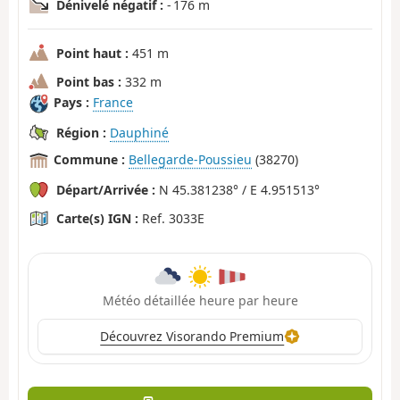
Dénivelé négatif :
- 176 m
Point haut :
451 m
Point bas :
332 m
Pays :
France
Région :
Dauphiné
Commune :
Bellegarde-Poussieu
(38270)
Départ/Arrivée :
N 45.381238° / E 4.951513°
Carte(s) IGN :
Ref. 3033E
Météo détaillée heure par heure
Découvrez Visorando Premium