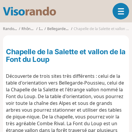
V
O
i
u
s
v
o
Randonnées
Rhône-Alpes
Isère
Bellegarde-Poussieu
Chapelle de la Salette et vallon de la Font du Loup
r
r
i
a
r
n
Chapelle de la Salette et vallon de la
l
d
a
Font du Loup
o
n
a
Découverte de trois sites très différents : celui de la
v
i
table d'orientation vers Bellegarde-Poussieu, celui de
g
la Chapelle de la Salette et l'étrange vallon nommé la
a
Font du Loup. De la table d'orientation, vous pourrez
t
voir toute la chaîne des Alpes et sous de grands
i
arbres vous pourrez stationner et utiliser des tables
o
de pique-nique. De la chapelle, vous pourrez voir la
n
très agréable Combe Rival. La Font du Loup est un
étrange vallon dans la forêt traversé par plusieurs