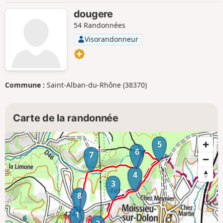
dougere
54 Randonnées
Visorandonneur
Commune :
Saint-Alban-du-Rhône (38370)
Carte de la randonnée
5
6
7
4
3
8
1