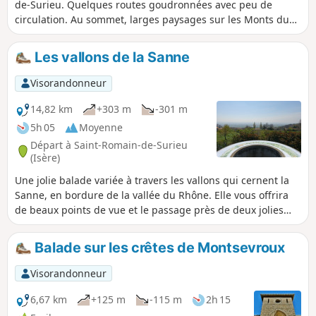
de-Surieu. Quelques routes goudronnées avec peu de
circulation. Au sommet, larges paysages sur les Monts du
Pilat d'un côté et sur la chaîne du Vercors de l'autre. Des
prés, des champs cultivés. Attention un passage à gué de la
Les vallons de la Sanne
Sanne, à éviter en période de crue.
Visorandonneur
14,82 km
+303 m
-301 m
5h 05
Moyenne
Départ à Saint-Romain-de-Surieu
(Isère)
Une jolie balade variée à travers les vallons qui cernent la
Sanne, en bordure de la vallée du Rhône. Elle vous offrira
de beaux points de vue et le passage près de deux jolies
chapelles. Attention ! Cette balade est déconseillée les jours
de grosses pluies, car trois gués sont à franchir.
Balade sur les crêtes de Montsevroux
Visorandonneur
6,67 km
+125 m
-115 m
2h 15