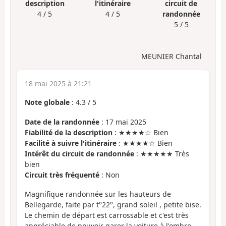
description
l'itinéraire
circuit de
4 / 5
4 / 5
randonnée
5 / 5
MEUNIER Chantal
18 mai 2025 à 21:21
Note globale
:
4.3
/
5
Date de la randonnée
: 17 mai 2025
Fiabilité de la description
: ★★★★☆ Bien
Facilité à suivre l'itinéraire
: ★★★★☆ Bien
Intérêt du circuit de randonnée
: ★★★★★ Très
bien
Circuit très fréquenté
: Non
Magnifique randonnée sur les hauteurs de
Bellegarde, faite par t°22°, grand soleil , petite bise.
Le chemin de départ est carrossable et c'est très
appréciable de pouvoir garer la voiture à l'ombre.