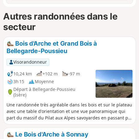
Autres randonnées dans le
secteur
Bois d'Arche et Grand Bois à
Bellegarde-Poussieu
Visorandonneur
10,24 km
+102 m
-97 m
3h 15
Moyenne
Départ à Bellegarde-Poussieu
(Isère)
Une randonnée très agréable dans les bois et sur le plateau
avec une table d'orientation et une vue panoramique qui
part du massif du Pilat aux Alpes savoyardes en passant par
le Vercors et la vallée du Rhône. Attention, comme presque
la moitié du circuit est sur un sentier dans les bois, il est
Le Bois d'Arche à Sonnay
préférable de ne pas le faire par temps de pluie et même