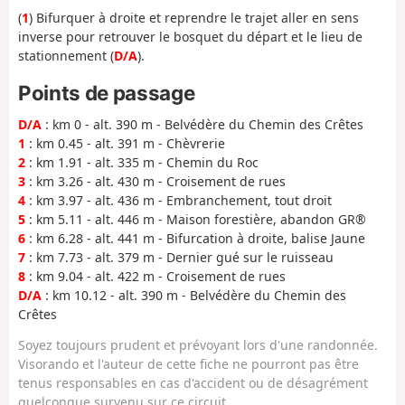
(
1
) Bifurquer à droite et reprendre le trajet aller en sens
inverse pour retrouver le bosquet du départ et le lieu de
stationnement (
D/A
).
Points de passage
D/A
: km 0 - alt. 390 m - Belvédère du Chemin des Crêtes
1
: km 0.45 - alt. 391 m - Chèvrerie
2
: km 1.91 - alt. 335 m - Chemin du Roc
3
: km 3.26 - alt. 430 m - Croisement de rues
4
: km 3.97 - alt. 436 m - Embranchement, tout droit
5
: km 5.11 - alt. 446 m - Maison forestière, abandon GR®
6
: km 6.28 - alt. 441 m - Bifurcation à droite, balise Jaune
7
: km 7.73 - alt. 379 m - Dernier gué sur le ruisseau
8
: km 9.04 - alt. 422 m - Croisement de rues
D/A
: km 10.12 - alt. 390 m - Belvédère du Chemin des
Crêtes
Soyez toujours prudent et prévoyant lors d'une randonnée.
Visorando et l'auteur de cette fiche ne pourront pas être
tenus responsables en cas d'accident ou de désagrément
quelconque survenu sur ce circuit.