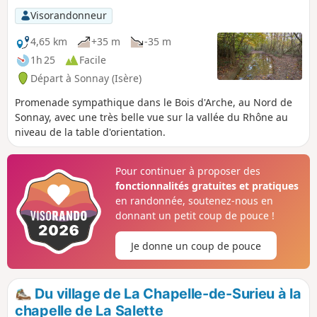
quelques jours après.
Visorandonneur
4,65 km
+35 m
-35 m
1h 25
Facile
Départ à Sonnay (Isère)
Promenade sympathique dans le Bois d'Arche, au Nord de
Sonnay, avec une très belle vue sur la vallée du Rhône au
niveau de la table d'orientation.
Pour continuer à proposer des
fonctionnalités gratuites et pratiques
en randonnée, soutenez-nous en
donnant un petit coup de pouce !
Je donne un coup de pouce
Du village de La Chapelle-de-Surieu à la
chapelle de La Salette