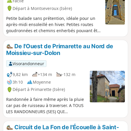
Facile
Départ à Montseveroux (Isère)
Petite balade sans prétention, idéale pour un
après-midi ensoleillé en hiver. Petites routes
goudronnées et chemins enherbés pouvant être
très mouillés voir boueux. Large panorama à
360° avec vue sur le massif du Pilat.
De l'Ouest de Primarette au Nord de
Moissieu-sur-Dolon
Visorandonneur
9,82 km
+134 m
-132 m
3h 10
Moyenne
Départ à Primarette (Isère)
Randonnée à faire même après la pluie
car pas de ruisseau à traverser. A TOUS
LES RANDONNEURS (SES) QUI
PARCOURENT MES RANDONNEES vous
pouvez mettre des photos en indiquant
Circuit de La Fon de l'Écouelle à Saint-
l'emplacement sur le circuit.