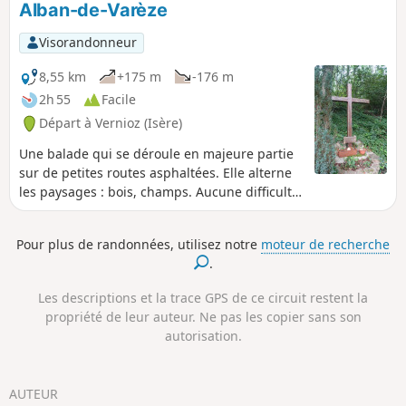
Alban-de-Varèze
Visorandonneur
8,55 km
+175 m
-176 m
2h 55
Facile
Départ à Vernioz (Isère)
Une balade qui se déroule en majeure partie
sur de petites routes asphaltées. Elle alterne
les paysages : bois, champs. Aucune difficulté
n'est à redouter hormis une bonne côte en
début de balade.
Pour plus de randonnées, utilisez notre
moteur de recherche
.
Les descriptions et la trace GPS de ce circuit restent la
propriété de leur auteur. Ne pas les copier sans son
autorisation.
AUTEUR